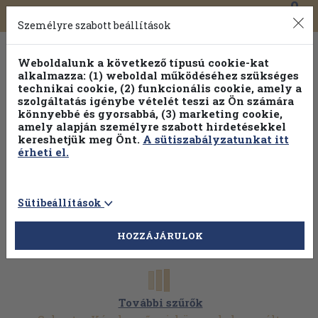
0
Toggle
Főmenü
Könyveink
navigation
Személyre szabott beállítások
Weboldalunk a következő típusú cookie-kat
alkalmazza: (1) weboldal működéséhez szükséges
technikai cookie, (2) funkcionális cookie, amely a
szolgáltatás igénybe vételét teszi az Ön számára
könnyebbé és gyorsabbá, (3) marketing cookie,
amely alapján személyre szabott hirdetésekkel
kereshetjük meg Önt.
A sütiszabályzatunkat itt
érheti el.
Sütibeállítások
HOZZÁJÁRULOK
További szűrők