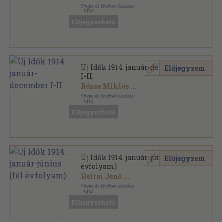
Singer és Wolfner Kiadása
,
1914
Aranyozott kiadói egész vászonkötés
,
1360
oldal
Előjegyezhető
Uj Idők sorozat
Uj Idők 1914. január-december
Előjegyzem
I-II.
Rózsa Miklós
...
Singer és Wolfner Kiadása
,
1914
Aranyozott kiadói egész vászonkötés
,
1360
oldal
Előjegyezhető
Uj Idők sorozat
Uj Idők 1914. január-június (fél
Előjegyzem
évfolyam)
Heltai Jenő
...
Singer és Wolfner Kiadása
,
1914
Aranyozott kiadói egész vászonkötés
,
700
oldal
Előjegyezhető
Uj Idők sorozat