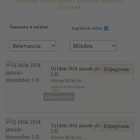
Schuster Károly művei, könyvek, használt
könyvek
Összesen 4 találat
Kaphatók előre:
Uj Idők 1914. január-december
Előjegyzem
I-II.
Rózsa Miklós
...
Singer és Wolfner Kiadása
,
1914
Könyvkötői kötés
,
1360
oldal
Előjegyezhető
Uj Idők sorozat
Uj Idők 1914. január-december
Előjegyzem
I-II.
Rózsa Miklós
...