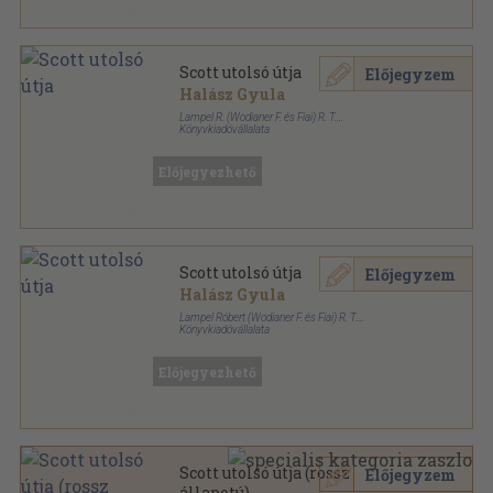
Scott utolsó útja
Előjegyzem
Halász Gyula
Lampel R. (Wodianer F. és Fiai) R. T.
Könyvkiadóvállalata
Aranyozott, színezett kiadói egész vászonkötés
,
332
oldal
A Magyar Földrajzi Társaság Könyvtára sorozat
Előjegyezhető
Scott utolsó útja
Előjegyzem
Halász Gyula
Lampel Róbert (Wodianer F. és Fiai) R. T.
Könyvkiadóvállalata
Aranyozott, színezett kiadói egész vászonkötés
,
332
oldal
A Magyar Földrajzi Társaság Könyvtára sorozat
Előjegyezhető
Scott utolsó útja (rossz
Előjegyzem
állapotú)