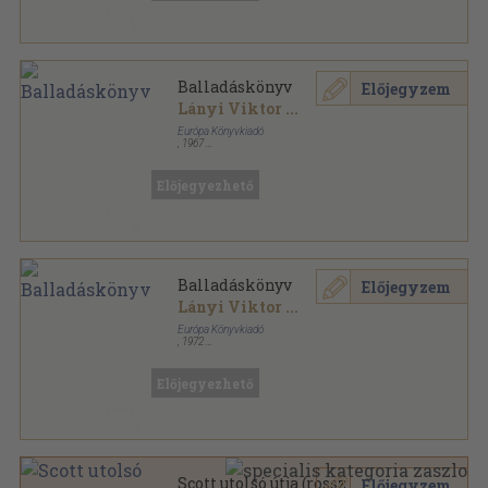
Balladáskönyv
Előjegyzem
Lányi Viktor
...
Európa Könyvkiadó
,
1967
Könyvkötői kötés
,
393
oldal
Diákkönyvtár sorozat
Előjegyezhető
Balladáskönyv
Előjegyzem
Lányi Viktor
...
Európa Könyvkiadó
,
1972
Könyvkötői kötés
,
390
oldal
Diákkönyvtár sorozat
Előjegyezhető
Scott utolsó útja (rossz
Előjegyzem