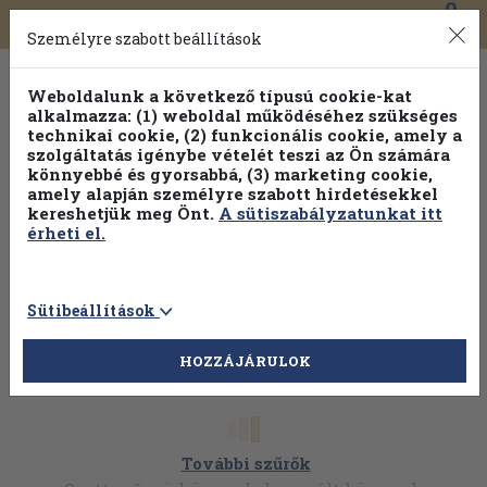
0
Toggle
Főmenü
Könyveink
navigation
Személyre szabott beállítások
Weboldalunk a következő típusú cookie-kat
alkalmazza: (1) weboldal működéséhez szükséges
technikai cookie, (2) funkcionális cookie, amely a
szolgáltatás igénybe vételét teszi az Ön számára
könnyebbé és gyorsabbá, (3) marketing cookie,
Válogasson több mint 1.000.000 kiadványunk közül
10-
amely alapján személyre szabott hirdetésekkel
100% kedvezménnyel!
kereshetjük meg Önt.
A sütiszabályzatunkat itt
érheti el.
Sütibeállítások
HOZZÁJÁRULOK
További szűrők