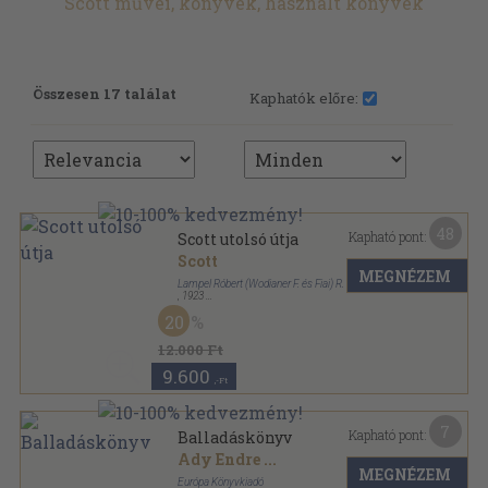
Scott művei, könyvek, használt könyvek
Összesen 17 találat
Kaphatók előre:
48
Kapható pont:
Scott utolsó útja
Scott
MEGNÉZEM
Lampel Róbert (Wodianer F. és Fiai) R. T.
,
1923
Félvászon
,
404
oldal
20
A Magyar Földrajzi Társaság Könyvtára sorozat
12.000 Ft
9.600
,-Ft
7
Kapható pont:
Balladáskönyv
Ady Endre
...
MEGNÉZEM
Európa Könyvkiadó