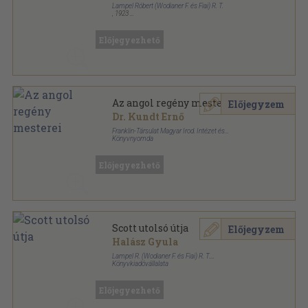
Lampel Róbert (Wodianer F. és Fiai) R. T.
,
1923
Aranyozott, színezett kiadói egész vászonkötés
,
404
oldal
A Magyar Földrajzi Társaság Könyvtára sorozat
Előjegyezhető
Az angol regény mesterei
Előjegyzem
Dr. Kundt Ernő
Franklin-Társulat Magyar Irod. Intézet és
Könyvnyomda
Vászon
,
372
oldal
Kultura és tudomány sorozat
Előjegyezhető
Scott utolsó útja
Előjegyzem
Halász Gyula
Lampel R. (Wodianer F. és Fiai) R. T.
Könyvkiadóvállalata
Aranyozott, színezett kiadói egész vászonkötés
,
332
oldal
A Magyar Földrajzi Társaság Könyvtára sorozat
Előjegyezhető