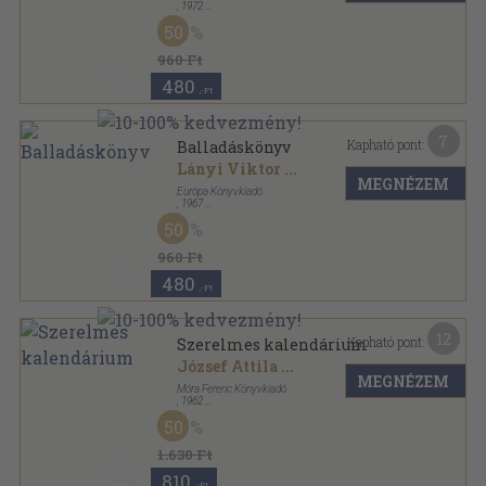
,
1972
Ragasztott papírkötés
,
390
oldal
50
Diákkönyvtár sorozat
960 Ft
480
,-Ft
7
Kapható pont:
Balladáskönyv
Lányi Viktor
...
MEGNÉZEM
Európa Könyvkiadó
,
1967
Fűzött papírkötés
,
393
oldal
50
Diákkönyvtár sorozat
960 Ft
480
,-Ft
12
Kapható pont:
Szerelmes kalendárium
József Attila
...
MEGNÉZEM
Móra Ferenc Könyvkiadó
,
1962
Fűzött keménykötés
,
577
oldal
50
A világirodalom gyöngyszemei sorozat
1.630 Ft
810
,-Ft