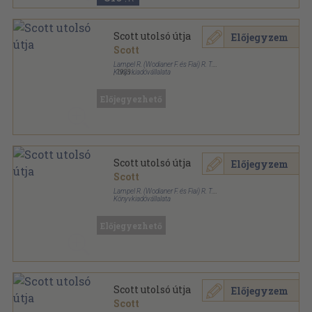
Scott utolsó útja
Előjegyzem
Scott
Lampel R. (Wodianer F. és Fiai) R. T.
Könyvkiadóvállalata
,
1923
Könyvkötői vászonkötés
,
404
oldal
A Magyar Földrajzi Társaság Könyvtára sorozat
Előjegyezhető
Scott utolsó útja
Előjegyzem
Scott
Lampel R. (Wodianer F. és Fiai) R. T.
Könyvkiadóvállalata
Vászon
,
332
oldal
A Magyar Földrajzi Társaság Könyvtára sorozat
Előjegyezhető
Scott utolsó útja
Előjegyzem
Scott