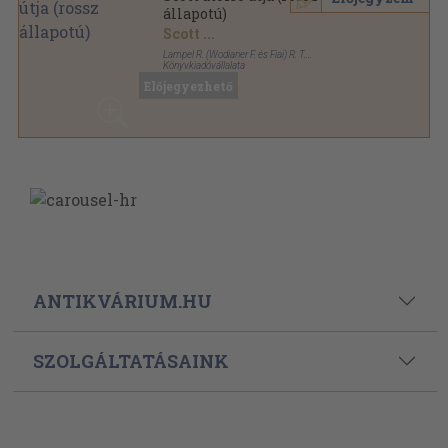
állapotú)
Scott
...
Lampel R. (Wodianer F. és Fiai) R. T.
Könyvkiadóvállalata
Vászon
,
332
oldal
Előjegyezhető
A Magyar Földrajzi Társaság Könyvtára sorozat
ANTIKVÁRIUM.HU
SZOLGÁLTATÁSAINK