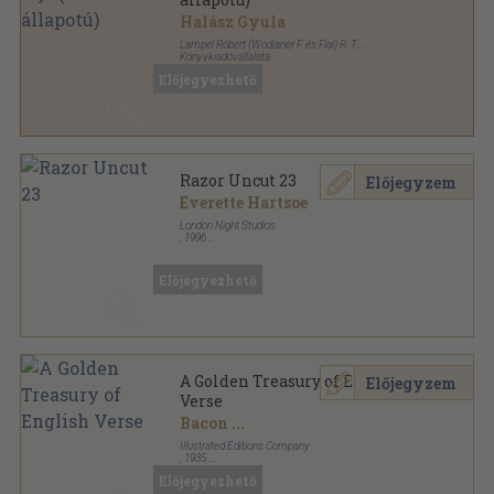
Halász Gyula
Lampel Róbert (Wodianer F. és Fiai) R. T.
Könyvkiadóvállalata
Aranyozott, színezett kiadói egész vászonkötés
,
332
Előjegyezhető
oldal
A Magyar Földrajzi Társaság Könyvtára sorozat
Razor Uncut 23
Előjegyzem
Everette Hartsoe
London Night Studios
,
1996
Tűzött kötés
,
24
oldal
Razor Uncut sorozat
Előjegyezhető
A Golden Treasury of English
Előjegyzem
Verse
Bacon
...
Illustrated Editions Company
,
1935
Fűzött keménykötés
,
460
oldal
Előjegyezhető