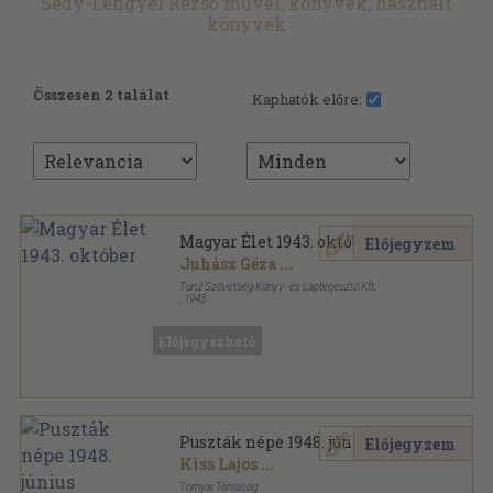
Sédy-Lengyel Rezső művei, könyvek, használt
könyvek
Összesen 2 találat
Kaphatók előre:
Magyar Élet 1943. október
Előjegyzem
Juhász Géza
...
Turul Szövetség Könyv- és Lapterjesztő Kft.
,
1943
Tűzött kötés
,
32
oldal
Magyar Élet sorozat
Előjegyezhető
Puszták népe 1948. június
Előjegyzem
Kiss Lajos
...
Tornyai Társaság