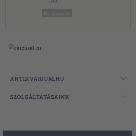
,
1948
Fűzött papírkötés
,
70
oldal
Puszták népe sorozat
Előjegyezhető
ANTIKVÁRIUM.HU
SZOLGÁLTATÁSAINK