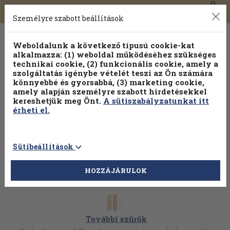
0
Toggle
Főmenü
Könyveink
navigation
Személyre szabott beállítások
Weboldalunk a következő típusú cookie-kat
alkalmazza: (1) weboldal működéséhez szükséges
technikai cookie, (2) funkcionális cookie, amely a
szolgáltatás igénybe vételét teszi az Ön számára
könnyebbé és gyorsabbá, (3) marketing cookie,
Válogasson több mint 1.000.000 kiadványunk közül
10-
amely alapján személyre szabott hirdetésekkel
100% kedvezménnyel!
kereshetjük meg Önt.
A sütiszabályzatunkat itt
érheti el.
Sütibeállítások
HOZZÁJÁRULOK
További szűrők