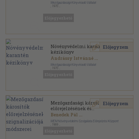
Mezőgazdasági Könyvkiadó Vállalat
,
1970
Fűzött papírkötés
,
75
oldal
Előjegyezhető
Növényvédelmi karantén
Előjegyzem
kézikönyv
Andrássy Istvánné
...
Mezőgazdasági Könyvkiadó Vállalat
,
1970
Fűzött keménykötés
,
254
oldal
Előjegyezhető
Mezőgazdasági károsítók
Előjegyzem
előrejelzésének és
szignalizációjának módszerei
Benedek Pál
...
MÉM Növényvédelmi Szolgálata Előrejelzési Központ
,
1969
Fűzött keménykötés
,
330
oldal
Előjegyezhető