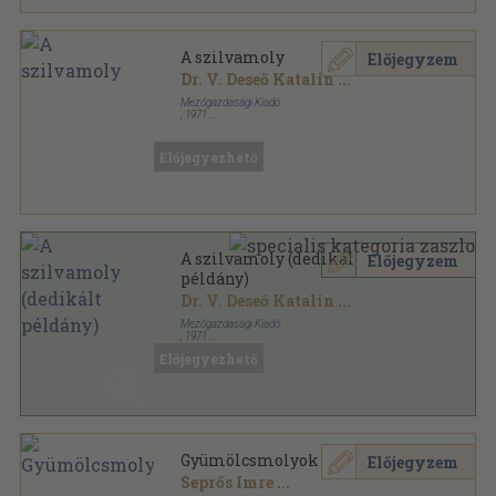
A szilvamoly
Előjegyzem
Dr. V. Deseő Katalin
...
Mezőgazdasági Kiadó
,
1971
Ragasztott papírkötés
,
183
oldal
Előjegyezhető
A szilvamoly (dedikált
Előjegyzem
példány)
Dr. V. Deseő Katalin
...
Mezőgazdasági Kiadó
,
1971
Ragasztott papírkötés
,
183
oldal
Előjegyezhető
Gyümölcsmolyok
Előjegyzem
Seprős Imre
...