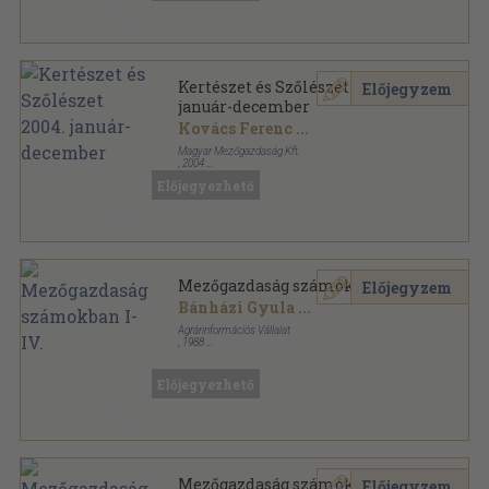
Kertészet és Szőlészet 2004.
Előjegyzem
január-december
Kovács Ferenc
...
Magyar Mezőgazdaság Kft.
,
2004
Tűzött kötés
,
1244
oldal
Előjegyezhető
Kertészet és Szőlészet sorozat
Mezőgazdaság számokban I-IV.
Előjegyzem
Bánházi Gyula
...
Agrárinformációs Vállalat
,
1988
Műanyag kötés
,
1991
oldal
Előjegyezhető
Mezőgazdaság számokban II.
Előjegyzem