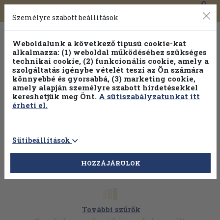
0
Toggle
Főmenü
Könyveink
navigation
Személyre szabott beállítások
Weboldalunk a következő típusú cookie-kat
alkalmazza: (1) weboldal működéséhez szükséges
technikai cookie, (2) funkcionális cookie, amely a
szolgáltatás igénybe vételét teszi az Ön számára
könnyebbé és gyorsabbá, (3) marketing cookie,
amely alapján személyre szabott hirdetésekkel
kereshetjük meg Önt.
A sütiszabályzatunkat itt
érheti el.
Sütibeállítások
HOZZÁJÁRULOK
További szűrők