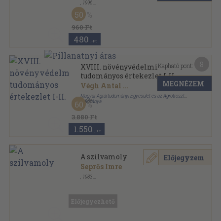
,
1996
Tűzött kötés
,
56
oldal
50
Növényvédelem sorozat
960 Ft
480
,-Ft
8
Kapható pont:
XVIII. növényvédelmi
tudományos értekezlet I-II.
MEGNÉZEM
Végh Antal
...
Magyar Agrártudományi Egyesület és az Agrotröszt
Kiadványa
,
1968
60
Tűzött kötés
,
297
oldal
3.880 Ft
1.550
,-Ft
A szilvamoly
Előjegyzem
Seprős Imre
,
1983
Tűzött kötés
,
19
oldal
Kandidátusi értekezés tézisei sorozat
Előjegyezhető