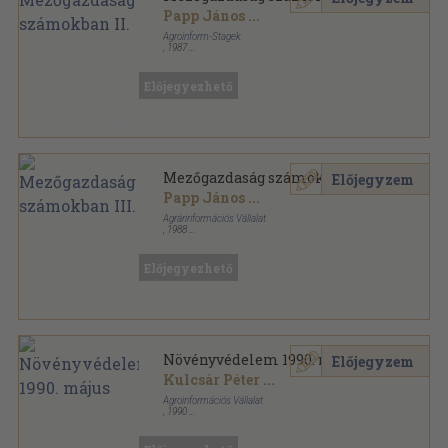
Papp János
...
Agroinform-Stagek
,
1987
Műanyag kötés
,
510
oldal
Előjegyezhető
Mezőgazdaság számokban III.
Előjegyzem
Papp János
...
Agrárinformációs Vállalat
,
1988
Műanyag kötés
,
463
oldal
Előjegyezhető
Növényvédelem 1990. május
Előjegyzem
Kulcsár Péter
...
Agroinformációs Vállalat
,
1990
Tűzött kötés
,
47
oldal
Növényvédelem sorozat