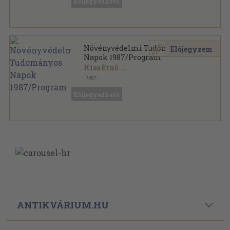
Előjegyezhető
Növényvédelmi Tudományos
Előjegyzem
Napok 1987/Program
Kiss Ernő
...
,
1987
Tűzött kötés
,
155
oldal
Előjegyezhető
ANTIKVÁRIUM.HU