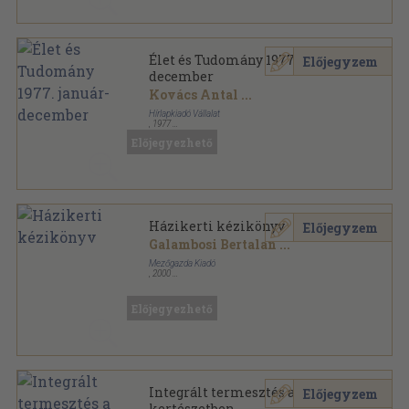
Élet és Tudomány 1977. január-
Előjegyzem
december
Kovács Antal
...
Hírlapkiadó Vállalat
,
1977
Könyvkötői kötés
,
1663
oldal
Előjegyezhető
Élet és Tudomány sorozat
Házikerti kézikönyv
Előjegyzem
Galambosi Bertalan
...
Mezőgazda Kiadó
,
2000
Fűzött kemény papírkötés
,
460
oldal
Kertészkönyvtár sorozat
Előjegyezhető
Integrált termesztés a
Előjegyzem
kertészetben