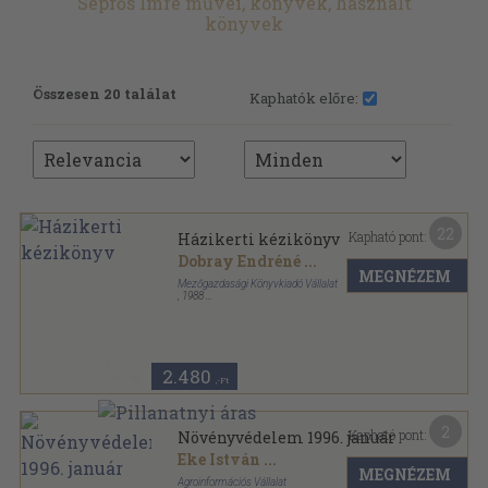
Seprős Imre művei, könyvek, használt
könyvek
Összesen 20 találat
Kaphatók előre:
22
Kapható pont:
Házikerti kézikönyv
Dobray Endréné
...
MEGNÉZEM
Mezőgazdasági Könyvkiadó Vállalat
,
1988
Fűzött kemény papírkötés
,
455
oldal
2.480
,-Ft
2
Kapható pont:
Növényvédelem 1996. január
Eke István
...
MEGNÉZEM
Agroinformációs Vállalat