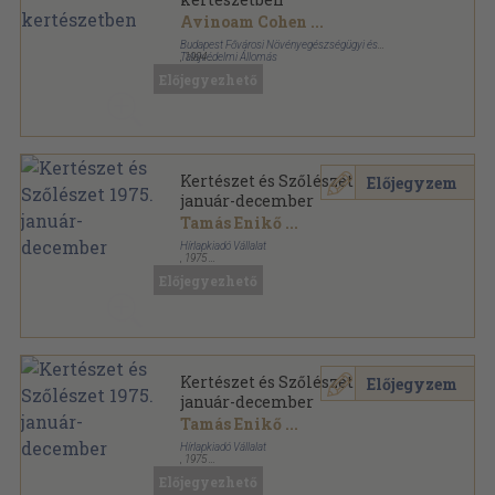
Avinoam Cohen
...
Budapest Fővárosi Növényegészségügyi és
Talajvédelmi Állomás
,
1994
Ragasztott papírkötés
,
99
oldal
Előjegyezhető
Kertészet és Szőlészet 1975.
Előjegyzem
január-december
Tamás Enikő
...
Hírlapkiadó Vállalat
,
1975
Könyvkötői kötés
,
832
oldal
Előjegyezhető
Kertészet és Szőlészet sorozat
Kertészet és Szőlészet 1975.
Előjegyzem
január-december
Tamás Enikő
...
Hírlapkiadó Vállalat
,
1975
Könyvkötői vászonkötés
,
816
oldal
Előjegyezhető
Kertészet és Szőlészet sorozat