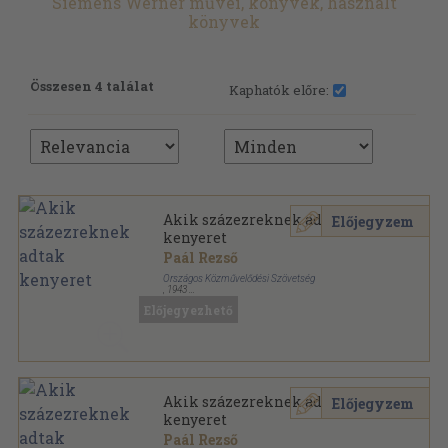
Siemens Werner művei, könyvek, használt
könyvek
Összesen 4 találat
Kaphatók előre:
Akik százezreknek adtak
Előjegyzem
kenyeret
Paál Rezső
Országos Közművelődési Szövetség
,
1943
Varrott keménykötés
,
203
oldal
Előjegyezhető
Akik százezreknek adtak
Előjegyzem
kenyeret
Paál Rezső