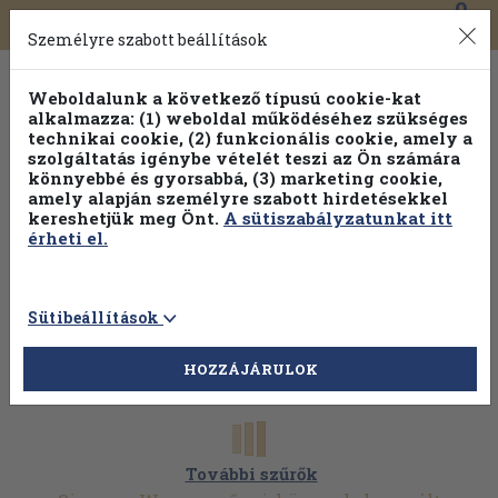
0
Toggle
Főmenü
Könyveink
navigation
Személyre szabott beállítások
Weboldalunk a következő típusú cookie-kat
alkalmazza: (1) weboldal működéséhez szükséges
technikai cookie, (2) funkcionális cookie, amely a
szolgáltatás igénybe vételét teszi az Ön számára
könnyebbé és gyorsabbá, (3) marketing cookie,
amely alapján személyre szabott hirdetésekkel
kereshetjük meg Önt.
A sütiszabályzatunkat itt
érheti el.
Sütibeállítások
HOZZÁJÁRULOK
További szűrők