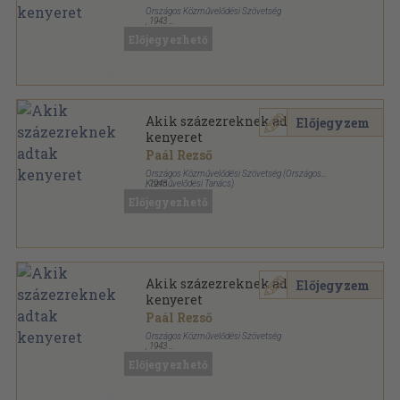
Országos Közművelődési Szövetség
,
1943
Félvászon
,
203
oldal
Előjegyezhető
Akik százezreknek adtak
Előjegyzem
kenyeret
Paál Rezső
Országos Közművelődési Szövetség (Országos
Közművelődési Tanács)
,
1943
Könyvkötői vászonkötés
,
203
oldal
Előjegyezhető
Akik százezreknek adtak
Előjegyzem
kenyeret
Paál Rezső
Országos Közművelődési Szövetség
,
1943
Félvászon
,
203
oldal
Előjegyezhető