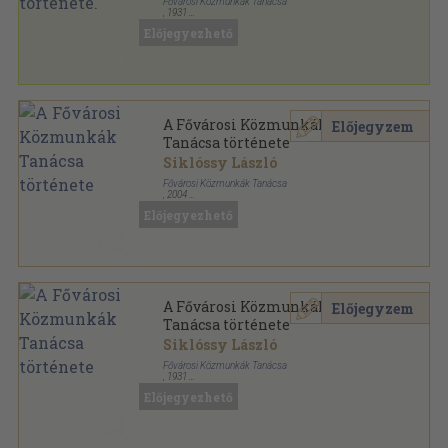
Fővárosi Közmunkák Tanácsa
,
1931
Aranyozott kiadói egész vászonkötés
,
623
oldal
Előjegyezhető
A Fővárosi Közmunkák
Előjegyzem
Tanácsa története
Siklóssy László
Fővárosi Közmunkák Tanácsa
,
2004
Vászon
,
623
oldal
Előjegyezhető
Reprint sorozat
A Fővárosi Közmunkák
Előjegyzem
Tanácsa története
Siklóssy László
Fővárosi Közmunkák Tanácsa
,
1931
Aranyozott kiadói egész vászonkötés
,
623
oldal
Előjegyezhető