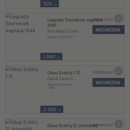
920
,-Ft
15
Kapható pont:
Légrády Testvérek naptára
1940
MEGNÉZEM
Harsányi Zsolt
...
Légrády Testvérek R.-T.
Varrott papírkötés
,
336
oldal
1.840
,-Ft
22
Kapható pont:
Ódon Erdély I-II.
Gáldi László
...
MEGNÉZEM
Magvető Könyvkiadó
,
1986
Fűzött kemény papírkötés
,
1263
oldal
Magyar Hírmondó sorozat
2.480
,-Ft
5
Kapható pont:
Ódon Erdély II. (töredék)