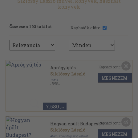
Siklóssy László művei, könyvek, használt
könyvek
Összesen 193 találat
Kaphatók előre:
38
Kapható pont:
Aprógyüjtés
Siklóssy László
MEGNÉZEM
Táltos
,
1918
Tűzött kötés
,
90
oldal
7.580
,-Ft
49
Kapható pont:
Hogyan épült Budapest?
Siklóssy László
MEGNÉZEM
Állami Könyvterjesztő Vállalat