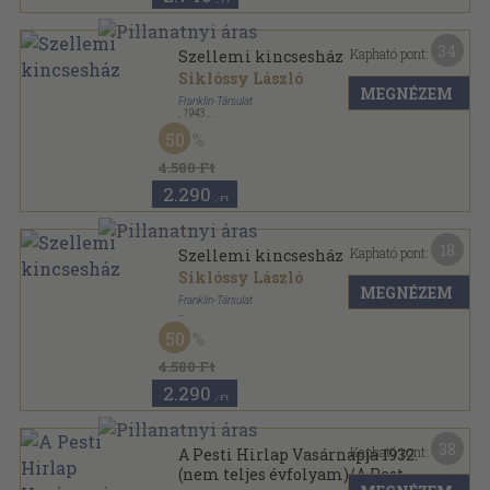
34
Kapható pont:
Szellemi kincsesház
Siklóssy László
MEGNÉZEM
Franklin-Társulat
,
1943
Félvászon
,
276
oldal
50
4.580 Ft
2.290
,-Ft
18
Kapható pont:
Szellemi kincsesház
Siklóssy László
MEGNÉZEM
Franklin-Társulat
Félvászon
,
276
oldal
50
4.580 Ft
2.290
,-Ft
38
Kapható pont:
A Pesti Hirlap Vasárnapja 1932.
(nem teljes évfolyam)/A Pesti