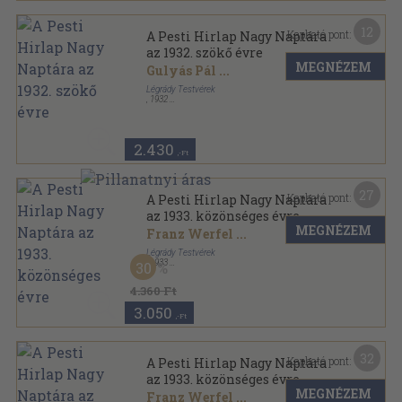
12
Kapható pont:
A Pesti Hirlap Nagy Naptára
az 1932. szökő évre
MEGNÉZEM
Gulyás Pál
...
Légrády Testvérek
,
1932
Vászon
,
416
oldal
A Pesti Hirlap Könyvtára sorozat
2.430
,-Ft
27
Kapható pont:
A Pesti Hirlap Nagy Naptára
az 1933. közönséges évre
MEGNÉZEM
Franz Werfel
...
Légrády Testvérek
,
1933
30
Vászon
,
416
oldal
A Pesti Hirlap Nagy Naptára-A Pesti Hirlap Könyvtára
4.360 Ft
sorozat
3.050
,-Ft
32
Kapható pont:
A Pesti Hirlap Nagy Naptára
az 1933. közönséges évre
MEGNÉZEM
Franz Werfel
...