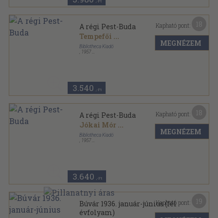
,-Ft
18
Kapható pont:
A régi Pest-Buda
Tempefői
...
MEGNÉZEM
Bibliotheca Kiadó
,
1957
Tűzött kötés
,
112
oldal
Hasznos mulatságok sorozat
3.540
,-Ft
18
Kapható pont:
A régi Pest-Buda
Jókai Mór
...
MEGNÉZEM
Bibliotheca Kiadó
,
1957
Fűzött papírkötés
,
112
oldal
Hasznos mulatságok sorozat
3.640
,-Ft
19
Kapható pont:
Búvár 1936. január-június (fél
évfolyam)