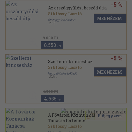
-5 %
Az országgyűlési beszéd útja
Siklóssy László
MEGNÉZEM
Országgyűlés Hivatala
,
2018
Keménytáblás
,
464
oldal
9.000 Ft
8.550
,-Ft
-5 %
Szellemi kincsesház
Siklóssy László
MEGNÉZEM
Nemzeti Örökség Kiadó
,
2024
Puhatáblás
,
276
oldal
4.900 Ft
4.655
,-Ft
A Fővárosi Közmunkák
Előjegyzem
Tanácsa története.
Siklóssy László