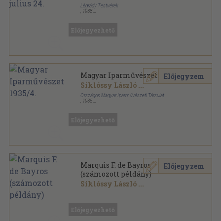
Légrády Testvérek
,
1938
Tűzött kötés
,
33
oldal
Képes Vasárnap sorozat
Előjegyezhető
Magyar Iparművészet 1935/4.
Előjegyzem
Siklóssy László
...
Országos Magyar Iparművészeti Társulat
,
1935
Félvászon
,
34
oldal
Magyar Iparművészet sorozat
Előjegyezhető
Marquis F. de Bayros
Előjegyzem
(számozott példány)
Siklóssy László
...
Varrott papírkötés
,
56
oldal
Előjegyezhető