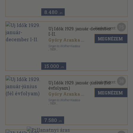
Uj Idők sorozat
8.480
,-Ft
75
Kapható pont:
Uj Idők 1929. január-december
I-II.
MEGNÉZEM
Győry Aranka
...
Singer és Wolfner Kiadása
,
1929
Aranyozott kiadói egész vászonkötés
,
1624
oldal
Uj Idők sorozat
15.000
,-Ft
38
Kapható pont:
Uj Idők 1929. január-június (fél
évfolyam)
MEGNÉZEM
Győry Aranka
...
Singer és Wolfner Kiadása
,
1929
Könyvkötői vászonkötés
,
816
oldal
Uj Idők sorozat
7.580
,-Ft