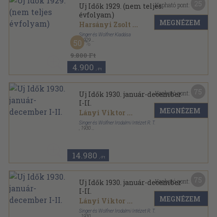
25
Kapható pont:
Uj Idők 1929. (nem teljes
évfolyam)
MEGNÉZEM
Harsányi Zsolt
...
Singer és Wolfner Kiadása
,
1929
50
Könyvkötői kötés
,
1624
oldal
Uj Idők sorozat
9.800 Ft
4.900
,-Ft
75
Kapható pont:
Uj Idők 1930. január-december
I-II.
MEGNÉZEM
Lányi Viktor
...
Singer és Wolfner Irodalmi Intézet R. T.
,
1930
Könyvkötői kötés
,
1632
oldal
Uj Idők sorozat
14.980
,-Ft
75
Kapható pont:
Uj Idők 1930. január-december
I-II.
MEGNÉZEM
Lányi Viktor
...
Singer és Wolfner Irodalmi Intézet R. T.
,
1930