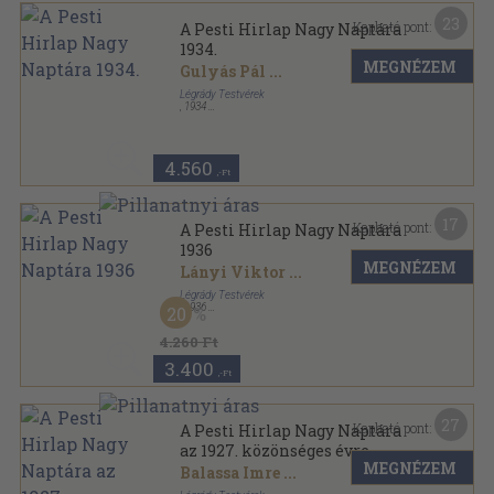
23
Kapható pont:
A Pesti Hirlap Nagy Naptára
1934.
MEGNÉZEM
Gulyás Pál
...
Légrády Testvérek
,
1934
Varrott papírkötés
,
416
oldal
A Pesti Hirlap Könyvtára sorozat
4.560
,-Ft
17
Kapható pont:
A Pesti Hirlap Nagy Naptára
1936
MEGNÉZEM
Lányi Viktor
...
Légrády Testvérek
,
1936
20
Varrott papírkötés
,
416
oldal
A Pesti Hirlap Nagy Naptára sorozat
4.260 Ft
3.400
,-Ft
27
Kapható pont:
A Pesti Hirlap Nagy Naptára
az 1927. közönséges évre
MEGNÉZEM
Balassa Imre
...