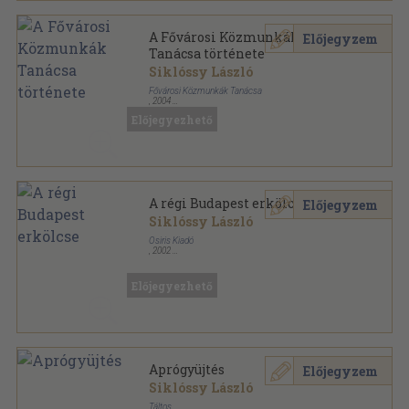
A Fővárosi Közmunkák
Előjegyzem
Tanácsa története
Siklóssy László
Fővárosi Közmunkák Tanácsa
,
2004
Vászon
,
623
oldal
Előjegyezhető
Reprint sorozat
A régi Budapest erkölcse
Előjegyzem
Siklóssy László
Osiris Kiadó
,
2002
Fűzött kemény papírkötés
,
520
oldal
Előjegyezhető
Aprógyüjtés
Előjegyzem
Siklóssy László
Táltos