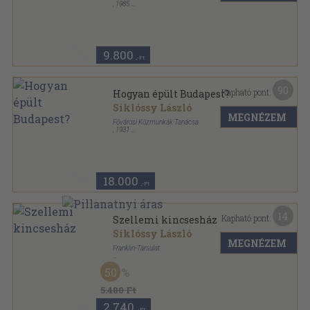
,
1985
Fűzött keménykötés
,
623
oldal
Reprint sorozat
9.800
,-Ft
90
Kapható pont:
Hogyan épült Budapest?
Siklóssy László
MEGNÉZEM
Fővárosi Közmunkák Tanácsa
,
1931
Könyvkötői vászonkötés
,
623
oldal
Fővárosi Közmunkák Tanácsa Története sorozat
18.000
,-Ft
14
Kapható pont:
Szellemi kincsesház
Siklóssy László
MEGNÉZEM
Franklin-Társulat
Félvászon
,
279
oldal
50
5.480 Ft
2.740
,-Ft