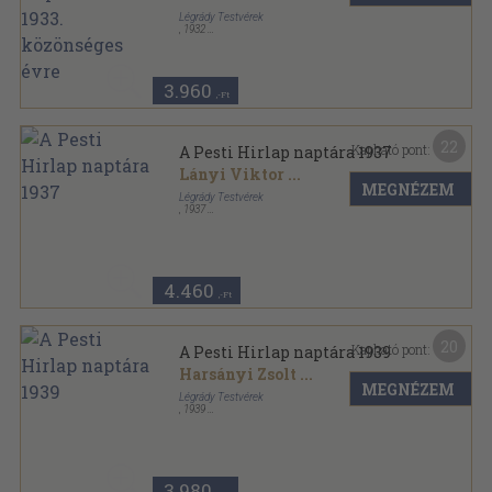
Légrády Testvérek
,
1932
Félvászon
,
416
oldal
A Pesti Hirlap Könyvtára sorozat
3.960
,-Ft
22
Kapható pont:
A Pesti Hirlap naptára 1937
Lányi Viktor
...
MEGNÉZEM
Légrády Testvérek
,
1937
Vászon
,
416
oldal
Pesti Hirlap Könyvtár sorozat
4.460
,-Ft
20
Kapható pont:
A Pesti Hirlap naptára 1939
Harsányi Zsolt
...
MEGNÉZEM
Légrády Testvérek
,
1939
Könyvkötői papírkötés
,
351
oldal
Pesti Hirlap Könyvtár sorozat
3.980