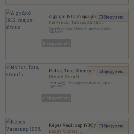
A gyűjtő 1912. május-június
Előjegyzem
Felvinczi Takács Zoltán
...
Szent-György-Czéh, Magyar Amatőrök és Gyüjtők
Egyesülete
,
1912
Könyvkötői vászonkötés
,
79
oldal
A gyűjtő sorozat
Előjegyezhető
Holics, Tata, Stomfa
Előjegyzem
Divald Kornél
...
Szent-György-Czéh, Magyar Amatőrök és Gyüjtők
Egyesülete
,
1917
Könyvkötői vászonkötés
,
92
oldal
A magyar keramika története sorozat
Előjegyezhető
Képes Vasárnap 1938. julius 24.
Előjegyzem
Lányi Viktor
...