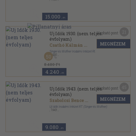
Aranyozott kiadói egész vászonkötés
,
1632
oldal
Uj Idők sorozat
15.000
,-Ft
21
Kapható pont:
Uj Idők 1930. (nem teljes
évfolyam)
MEGNÉZEM
Csathó Kálmán
...
Singer és Wolfner Irodalmi Intézet Rt.
,
1930
50
Aranyozott kiadói egész vászonkötés
,
840
oldal
Uj Idők sorozat
8.480 Ft
4.240
,-Ft
45
Kapható pont:
Uj Idők 1943. (nem teljes
évfolyam)
MEGNÉZEM
Szabolcsi Bence
...
Uj Idők Irodalmi Intézet RT. (Singer és Wolfner)
,
1943
Aranyozott kiadói félvászon
,
750
oldal
Uj Idők sorozat
9.080
,-Ft