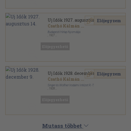
Uj Idők 1927. augusztus 14.
Előjegyzem
Csathó Kálmán
...
Budapesti Hirlap Nyomdája
,
1927
Tűzött kötés
,
27
oldal
Uj Idők sorozat
Előjegyezhető
Uj Idők 1928. december 9.
Előjegyzem
Csathó Kálmán
...
Singer és Wolfner Irodalmi Intézet R.-T.
,
1928
Tűzött kötés
,
31
oldal
Uj Idők sorozat
Előjegyezhető
Mutass többet