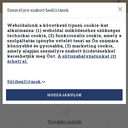
0
Toggle
Főmenü
Könyveink
navigation
Személyre szabott beállítások
Weboldalunk a következő típusú cookie-kat
alkalmazza: (1) weboldal működéséhez szükséges
technikai cookie, (2) funkcionális cookie, amely a
szolgáltatás igénybe vételét teszi az Ön számára
könnyebbé és gyorsabbá, (3) marketing cookie,
amely alapján személyre szabott hirdetésekkel
kereshetjük meg Önt.
A sütiszabályzatunkat itt
érheti el.
Sütibeállítások
HOZZÁJÁRULOK
További szűrők