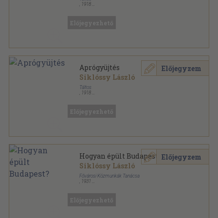
,
1918
Tűzött kötés
,
90
oldal
Előjegyezhető
Aprógyüjtés
Előjegyzem
Siklóssy László
Táltos
,
1918
Könyvkötői kötés
,
90
oldal
Előjegyezhető
Hogyan épült Budapest?
Előjegyzem
Siklóssy László
Fővárosi Közmunkák Tanácsa
,
1931
Aranyozott kiadói egész vászonkötés
,
623
oldal
Fővárosi Közmunkák Tanácsa Története sorozat
Előjegyezhető