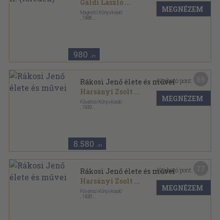
Gáldi László
...
MEGNÉZEM
Magvető Könyvkiadó
,
1986
Fűzött kemény papírkötés
,
577
oldal
Magyar Hírmondó sorozat
980
,-Ft
69
Kapható pont:
Rákosi Jenő élete és művei
Harsányi Zsolt
...
MEGNÉZEM
Fővárosi Könyvkiadó
,
1930
Aranyozott kiadói egész vászonkötés
,
448
oldal
8.580
,-Ft
77
Kapható pont:
Rákosi Jenő élete és művei
Harsányi Zsolt
...
MEGNÉZEM
Fővárosi Könyvkiadó
,
1930
Aranyozott kiadói egész vászonkötés
,
448
oldal