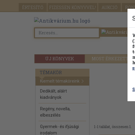
ÉRTESÍTŐ
FIZESSEN
KÖNYVVEL!
AUKCIÓ
PON
W
(
f
t
m
ÚJ KÖNYVEK
MOST ÉRKEZETT
h
s
TÉMAKÖR
Kiemelt témaköreink
S
Dedikált, aláírt
kiadványok
Regény, novella,
elbeszélés
Gyermek- és ifjúsági
1-1 találat, összesen 1.
irodalom