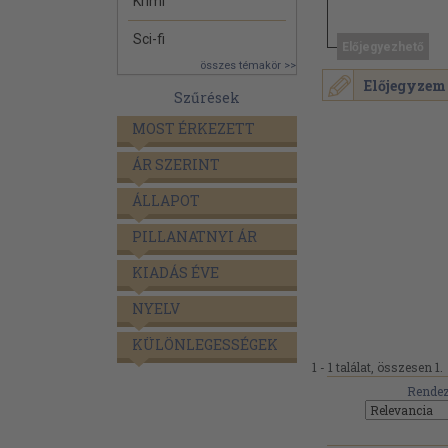
Krimi
Sci-fi
Előjegyezhető
összes témakör >>
Előjegyzem
Szűrések
MOST ÉRKEZETT
ÁR SZERINT
ÁLLAPOT
PILLANATNYI ÁR
KIADÁS ÉVE
NYELV
KÜLÖNLEGESSÉGEK
1 - 1 találat, összesen 1.
Rendez