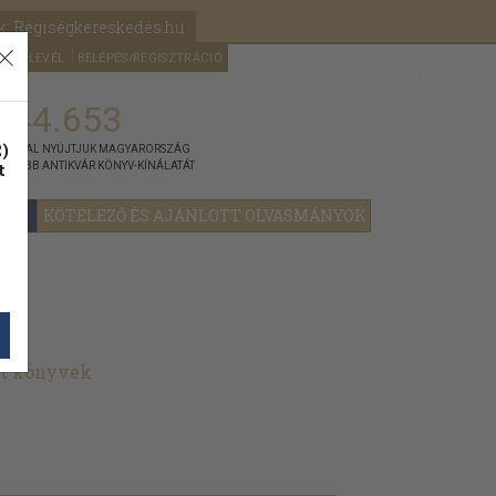
k: Régiségkereskedés.hu
A kosaram
HÍRLEVÉL
BELÉPÉS/REGISZTRÁCIÓ
MÉG
0
5000
Ft
144.653
)
ÁNNYAL NYÚJTJUK MAGYARORSZÁG
t
GYOBB ANTIKVÁR KÖNYV-KÍNÁLATÁT
YOK
KÖTELEZŐ ÉS AJÁNLOTT OLVASMÁNYOK
lt könyvek