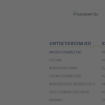
ANTIKVÁRIUM.HU
S
AKCIÓS SZABÁLYZAT
R
RÓLUNK
P
ÁTADÓPONTJAINK
E
COOKIE SZABÁLYZAT
F
ADATKEZELÉSI TÁJÉKOZTATÓ
P
ÜZLETSZABÁLYZAT/ÁSZF
K
KARRIER
C