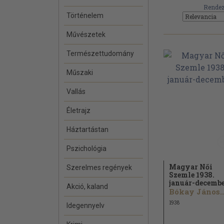
Rendez
Történelem
Művészetek
Természettudomány
Műszaki
Vallás
Életrajz
Háztartástan
Pszichológia
Magyar Női
Szerelmes regények
Szemle 1938.
január-decemb
Akció, kaland
Bókay János..
1938
Idegennyelv