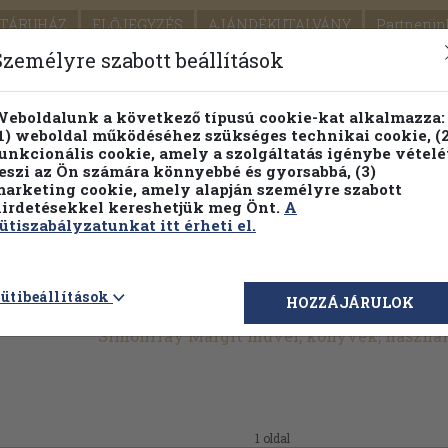
TÁRUHÁZ
ELŐJEGYZÉS
AJÁNDÉKUTALVÁNY
Partnerün
SZÁLLÍTÁS
SEGÍTSÉG
Személyre szabott beállítások
1.
Részletes kereső
Témaköri fa
eboldalunk a következő típusú cookie-kat alkalmazza:
1) weboldal működéséhez szükséges technikai cookie, (2
KIADV
unkcionális cookie, amely a szolgáltatás igénybe vételé
LEGNA
eszi az Ön számára könnyebbé és gyorsabbá, (3)
arketing cookie, amely alapján személyre szabott
PILLANATNYI ÁRAINK
FENNTARTHATÓ OLVASMÁN
irdetésekkel kereshetjük meg Önt.
A
ütiszabályzatunkat itt érheti el.
ütibeállítások
HOZZÁJÁRULOK
Simonffay Margit művei, könyvek, haszná
1 oldal