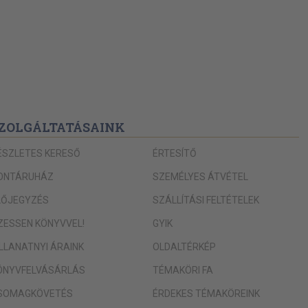
ZOLGÁLTATÁSAINK
ÉSZLETES KERESŐ
ÉRTESÍTŐ
ONTÁRUHÁZ
SZEMÉLYES ÁTVÉTEL
LŐJEGYZÉS
SZÁLLÍTÁSI FELTÉTELEK
IZESSEN KÖNYVVEL!
GYIK
ILLANATNYI ÁRAINK
OLDALTÉRKÉP
ÖNYVFELVÁSÁRLÁS
TÉMAKÖRI FA
SOMAGKÖVETÉS
ÉRDEKES TÉMAKÖREINK