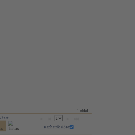
1 oldal
Nézet:
Kaphatók előre: