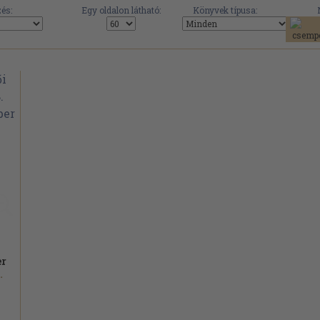
és:
Egy oldalon látható:
Könyvek típusa:
er
.