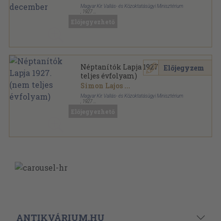
Magyar Kir. Vallás- és Közoktatásügyi Minisztérium
,
1927
Könyvkötői kötés
,
1188
oldal
Előjegyezhető
Néptanítók Lapja sorozat
Néptanítók Lapja 1927. (nem
Előjegyzem
teljes évfolyam)
Simon Lajos
...
Magyar Kir. Vallás- és Közoktatásügyi Minisztérium
,
1927
Könyvkötői vászonkötés
,
1100
oldal
Előjegyezhető
Néptanítók Lapja sorozat
ANTIKVÁRIUM.HU