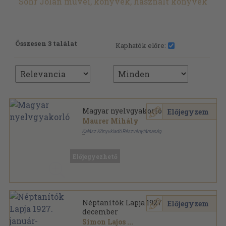
Sohr Jolán művei, könyvek, használt könyvek
Összesen 3 találat
Kaphatók előre:
Magyar nyelvgyakorló
Előjegyzem
Maurer Mihály
Kalász Könyvkiadó Részvénytársaság
Tűzött kötés
,
89
oldal
Kalász Iskolakönyvek sorozat
Előjegyezhető
Néptanítók Lapja 1927. január-
Előjegyzem
december
Simon Lajos
...