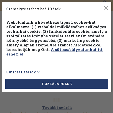
0
Toggle
Főmenü
Könyveink
navigation
Személyre szabott beállítások
Weboldalunk a következő típusú cookie-kat
alkalmazza: (1) weboldal működéséhez szükséges
technikai cookie, (2) funkcionális cookie, amely a
szolgáltatás igénybe vételét teszi az Ön számára
könnyebbé és gyorsabbá, (3) marketing cookie,
amely alapján személyre szabott hirdetésekkel
kereshetjük meg Önt.
A sütiszabályzatunkat itt
érheti el.
Sütibeállítások
HOZZÁJÁRULOK
További szűrők