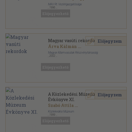
MÁV Rt. Vezérigazgatósága
,
1996
Ragasztott papírkötés
,
144
oldal
Előjegyezhető
Magyar vasúti rekordok
Előjegyzem
Árva Kálmán
...
Magyar Államvasutak Részvénytársaság
,
2002
Ragasztott papírkötés
,
183
oldal
Előjegyezhető
A Közlekedési Múzeum
Előjegyzem
Évkönyve XI.
Szabó Attila
...
Közlekedési Múzeum
,
1999
Ragasztott papírkötés
,
452
oldal
Előjegyezhető
A Közlekedési Múzeum Évkönyve sorozat