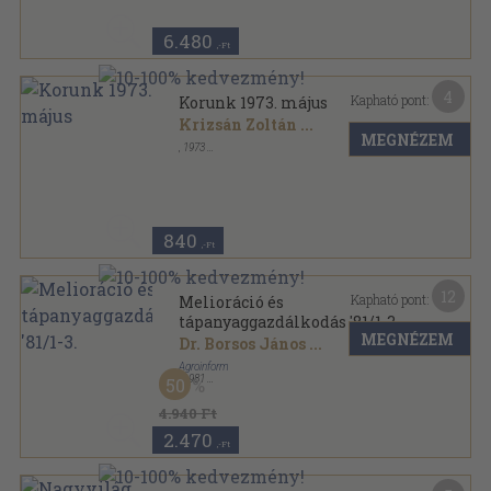
6.480
,-Ft
4
Kapható pont:
Korunk 1973. május
Krizsán Zoltán
...
MEGNÉZEM
,
1973
Fűzött papírkötés
,
172
oldal
Korunk sorozat
840
,-Ft
12
Kapható pont:
Melioráció és
tápanyaggazdálkodás '81/1-3.
MEGNÉZEM
Dr. Borsos János
...
Agroinform
,
1981
50
Tűzött kötés
,
144
oldal
Melioráció és tápanyaggazdálkodás sorozat
4.940 Ft
2.470
,-Ft