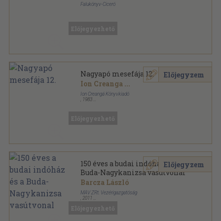
Falukönyv-Ciceró
Ragasztott papírkötés
,
68
oldal
Falu-kertész sorozat
Előjegyezhető
Nagyapó mesefája 12.
Előjegyzem
Ion Creanga
...
Ion Creangá Könyvkiadó
,
1983
Fűzött papírkötés
,
335
oldal
Nagyapó mesefája sorozat
Előjegyezhető
150 éves a budai indóház és a
Előjegyzem
Buda-Nagykanizsa vasútvonal
Barcza László
MÁV ZRt. Vezérigazgatóság
,
2011
Ragasztott papírkötés
,
168
oldal
Előjegyezhető