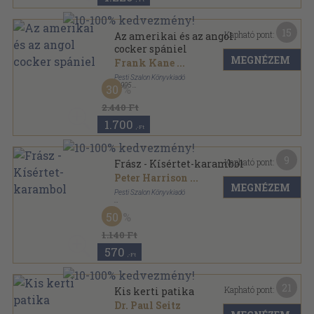
15
Kapható pont:
Az amerikai és az angol
cocker spániel
MEGNÉZEM
Frank Kane
...
Pesti Szalon Könyvkiadó
,
1995
30
Fűzött keménykötés
,
123
oldal
Kutyatulajdonosok kézikönyve sorozat
2.440 Ft
1.700
,-Ft
9
Kapható pont:
Frász - Kísértet-karambol
Peter Harrison
...
MEGNÉZEM
Pesti Szalon Könyvkiadó
Ragasztott papírkötés
,
277
oldal
50
Misztikus erők sorozat
1.140 Ft
570
,-Ft
21
Kapható pont:
Kis kerti patika
Dr. Paul Seitz