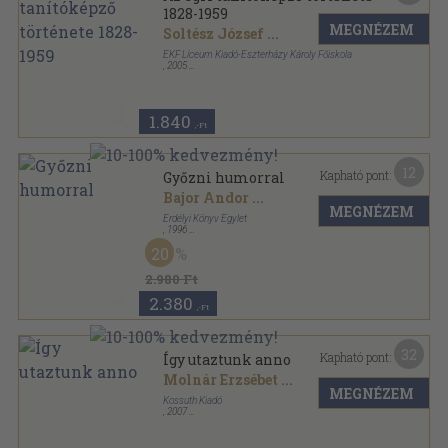
1828-1959
MEGNÉZEM
Soltész József
...
EKF Líceum Kiadó-Eszterházy Károly Főiskola
,
2005
Ragasztott papírkötés
,
74
oldal
1.840
,-Ft
12
Kapható pont:
Győzni humorral
Bajor Andor
...
MEGNÉZEM
Erdélyi Könyv Egylet
,
1996
Fűzött kemény papírkötés
,
263
oldal
20
Erdély kövei sorozat
2.980 Ft
2.380
,-Ft
32
Kapható pont:
Így utaztunk anno
Molnár Erzsébet
...
MEGNÉZEM
Kossuth Kiadó
,
2007
Fűzött kemény papírkötés
,
214
oldal