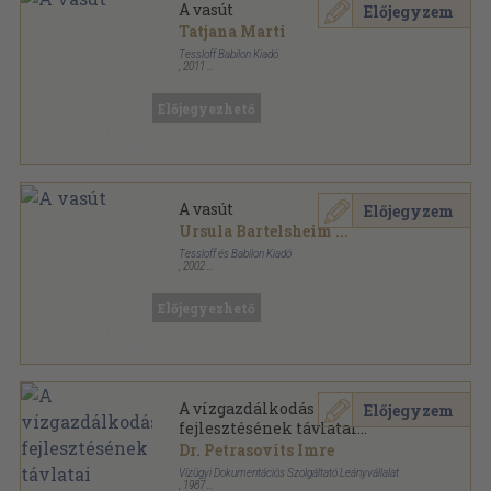
A vasút
Előjegyzem
Tatjana Marti
Tessloff Babilon Kiadó
,
2011
Ragasztott kemény papírkötés
,
25
oldal
Mi Micsoda Junior sorozat
Előjegyezhető
A vasút
Előjegyzem
Ursula Bartelsheim
...
Tessloff és Babilon Kiadó
,
2002
Varrott keménykötés
,
52
oldal
Mi Micsoda sorozat
Előjegyezhető
A vízgazdálkodás
Előjegyzem
fejlesztésének távlatai
különös figyelemmel a
Dr. Petrasovits Imre
földhasználatra
Vízügyi Dokumentációs Szolgáltató Leányvállalat
,
1987