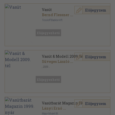
Vasút
Előjegyzem
Bernd Flessner
...
Tessloff Babilon Kft.
Ragasztott kemény papírkötés
,
52
oldal
Mi Micsoda sorozat
Előjegyezhető
Vasút & Modell 2009. tél
Előjegyzem
Süveges László
...
,
2009
Tűzött kötés
,
50
oldal
Vasút & Modell sorozat
Előjegyezhető
Vasútbarát Magazin 1999. nyár
Előjegyzem
Lányi Ernő
...
Major Modell Bt.