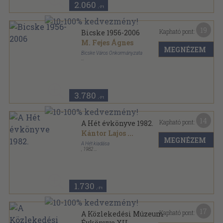
2.060
,-Ft
19
Kapható pont:
Bicske 1956-2006
M. Fejes Ágnes
MEGNÉZEM
Bicske Város Önkormányzata
Ragasztott papírkötés
,
150
oldal
3.780
,-Ft
14
Kapható pont:
A Hét évkönyve 1982.
Kántor Lajos
...
MEGNÉZEM
A Hét kiadása
,
1982
Ragasztott papírkötés
,
247
oldal
A Hét évkönyve sorozat
1.730
,-Ft
17
Kapható pont:
A Közlekedési Múzeum
Évkönyve XII.