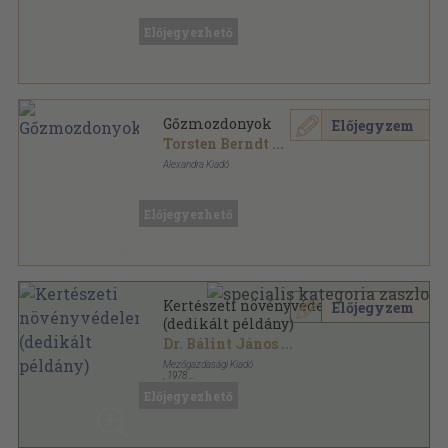
Ragasztott papírkötés
,
166
oldal
Előjegyezhető
Gőzmozdonyok
Előjegyzem
Torsten Berndt
...
Alexandra Kiadó
Fűzött kemény papírkötés
,
143
oldal
Előjegyezhető
Kertészeti növényvédelem
Előjegyzem
(dedikált példány)
Dr. Bálint János
...
Mezőgazdasági Kiadó
,
1978
Vászon
,
593
oldal
Előjegyezhető