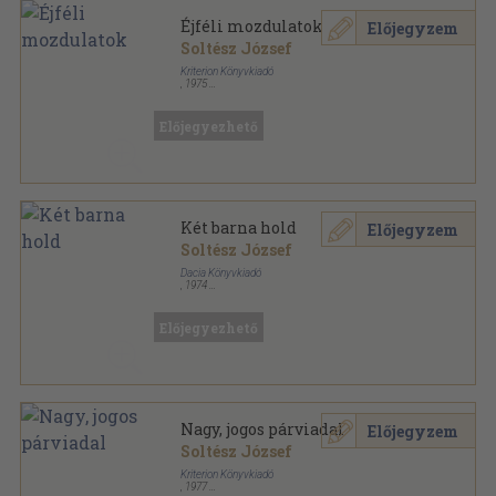
Éjféli mozdulatok
Előjegyzem
Soltész József
Kriterion Könyvkiadó
,
1975
Fűzött kemény papírkötés
,
83
oldal
Előjegyezhető
Két barna hold
Előjegyzem
Soltész József
Dacia Könyvkiadó
,
1974
Varrott keménykötés
,
111
oldal
Előjegyezhető
Nagy, jogos párviadal
Előjegyzem
Soltész József
Kriterion Könyvkiadó
,
1977