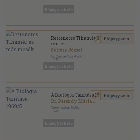
Ragasztott papírkötés
,
130
oldal
Előjegyezhető
Rettenetes Tihamér és más
Előjegyzem
mesék
Soltész József
Ion Creanga Könyvkiadó
,
1977
Fűzött papírkötés
,
103
oldal
Előjegyezhető
A Biológia Tanítása 1969/5
Előjegyzem
Dr. Perendy Mária
...
Tankönyvkiadó Vállalat
,
1969
Tűzött kötés
,
32
oldal
A Biológia Tanítása sorozat
Előjegyezhető