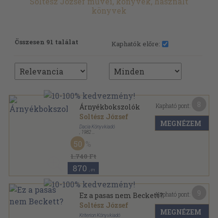
Soltész József művei, könyvek, használt
könyvek
Összesen 91 találat
Kaphatók előre:
8
Kapható pont:
Árnyékbokszolók
Soltész József
MEGNÉZEM
Dacia Könyvkiadó
,
1982
Fűzött kemény papírkötés
,
195
oldal
50
1.740 Ft
870
,-Ft
9
Kapható pont:
Ez a pasas nem Beckett?
Soltész József
MEGNÉZEM
Kriterion Könyvkiadó