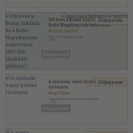
150 éves a Budai Indóház és a
Előjegyzem
Buda-Nagykanizsa vasútvonal
1861-2011 (dedikált példány)
Barcza László
MÁV ZRt. Vezérigazgatóság
,
2011
Ragasztott papírkötés
,
168
oldal
Előjegyezhető
A szolnoki vasút hiteles
Előjegyzem
története
Bagi Gábor
Magyar Műszaki és Közlekedési Múzeum
,
2010
Ragasztott papírkötés
,
106
oldal
Előjegyezhető