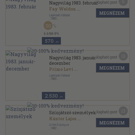
5
Kapható pont:
Nagyvilág 1983. február
Fay Weldon
...
MEGNÉZEM
Lapkiadó Vállalat
,
1983
Ragasztott papírkötés
,
144
oldal
50
Nagyvilág sorozat
1.150 Ft
570
,-Ft
13
Kapható pont:
Nagyvilág 1983. január-
december
MEGNÉZEM
Primo Levi
...
Lapkiadó Vállalat
,
1983
Ragasztott papírkötés
,
1903
oldal
Nagyvilág sorozat
2.530
,-Ft
13
Kapható pont:
Színjátszó személyek
Kántor Lajos
...
MEGNÉZEM
A Hét Évkönyve
,
1982
Ragasztott papírkötés
,
247
oldal