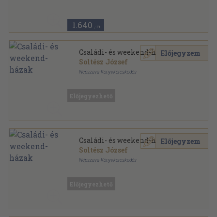
1.640
,-Ft
Családi- és weekend-házak
Előjegyzem
Soltész József
Népszava-Könyvkereskedés
Könyvkötői vászonkötés
,
164
oldal
Műszaki könyvtár sorozat
Előjegyezhető
Családi- és weekend-házak
Előjegyzem
Soltész József
Népszava-Könyvkereskedés
Félvászon
,
164
oldal
Műszaki könyvtár sorozat
Előjegyezhető