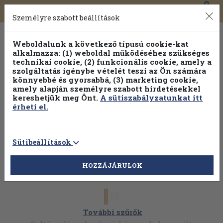
0
Toggle
Főmenü
Könyveink
navigation
Személyre szabott beállítások
Weboldalunk a következő típusú cookie-kat
alkalmazza: (1) weboldal működéséhez szükséges
technikai cookie, (2) funkcionális cookie, amely a
szolgáltatás igénybe vételét teszi az Ön számára
könnyebbé és gyorsabbá, (3) marketing cookie,
Válogasson több mint 1.000.000 kiadványunk közül
10-
amely alapján személyre szabott hirdetésekkel
100% kedvezménnyel!
kereshetjük meg Önt.
A sütiszabályzatunkat itt
érheti el.
Sütibeállítások
HOZZÁJÁRULOK
További szűrők