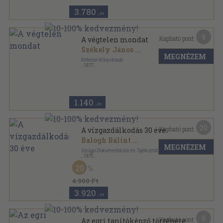
évkönyve sorozat
3.780
,-Ft
9
Kapható pont:
A végtelen mondat
Székely János
...
MEGNÉZEM
Kriterion Könyvkiadó
,
1977
Félvászon
,
140
oldal
1.140
,-Ft
20
Kapható pont:
A vízgazdálkodás 30 éve
Balogh Bálint
...
MEGNÉZEM
Vízügyi Dokumentációs és Tájékoztatási Iroda
,
1975
Vászon
,
308
oldal
20
4.900 Ft
3.920
,-Ft
9
Kapható pont:
Az egri tanítóképző története