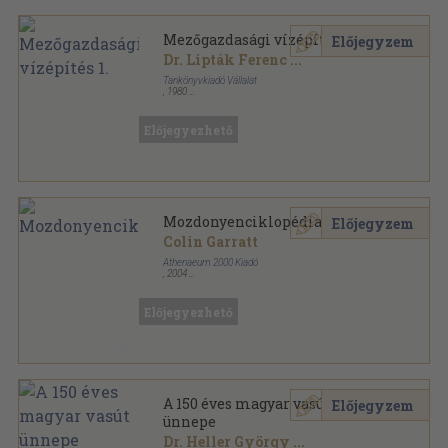
Mezőgazdasági vízépítés 1.
Előjegyzem
Dr. Lipták Ferenc
...
Tankönyvkiadó Vállalat
,
1980
Ragasztott papírkötés
,
314
oldal
Előjegyezhető
Mozdonyenciklopédia
Előjegyzem
Colin Garratt
Athenaeum 2000 Kiadó
,
2004
Varrott keménykötés
,
256
oldal
Előjegyezhető
A 150 éves magyar vasút
Előjegyzem
ünnepe
Dr. Heller György
...