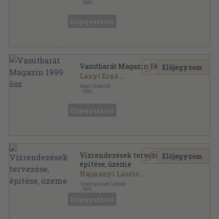
,
1999
Tűzött kötés
,
32
oldal
Vasútbarát Magazin sorozat
Előjegyezhető
Vasútbarát Magazin 1999. ősz
Előjegyzem
Lányi Ernő
...
Major Modell Bt.
,
1999
Tűzött kötés
,
39
oldal
Vasútbarát Magazin sorozat
Előjegyezhető
Vízrendezések tervezése,
Előjegyzem
építése, üzeme
Najmányi László
...
Tankönyvkiadó Vállalat
,
1970
Ragasztott papírkötés
,
96
oldal
Előjegyezhető
Budapesti Műszaki Egyetem Építőmérnöki Kar,
Szakmérnöki Tagozat BME Továbbképző
Intézetének kiadványa sorozat