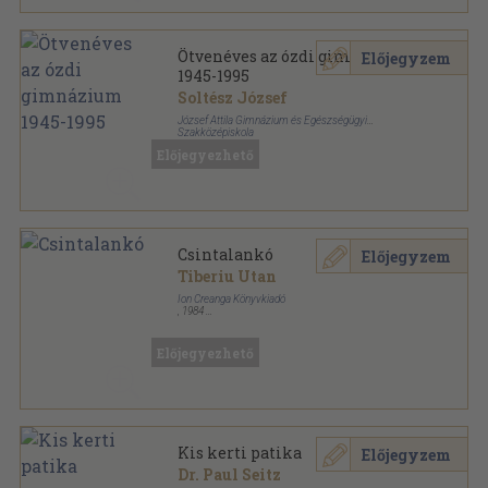
Ötvenéves az ózdi gimnázium
Előjegyzem
1945-1995
Soltész József
József Attila Gimnázium és Egészségügyi
Szakközépiskola
Tűzött kötés
,
239
oldal
Előjegyezhető
Az ózdi József Attila Gimnázium és Egészségügyi
Szakközépiskola évkönyve sorozat
Csintalankó
Előjegyzem
Tiberiu Utan
Ion Creanga Könyvkiadó
,
1984
Fűzött papírkötés
,
154
oldal
Előjegyezhető
Kis kerti patika
Előjegyzem
Dr. Paul Seitz