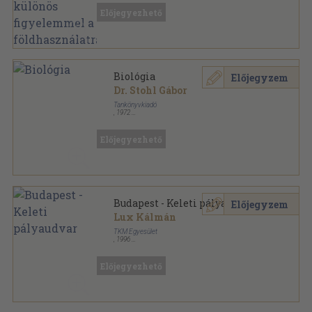
Tűzött kötés
,
32
oldal
Előjegyezhető
Országos Vízügyi Hivatal sorozat
Biológia
Előjegyzem
Dr. Stohl Gábor
Tankönyvkiadó
,
1972
Ragasztott papírkötés
,
182
oldal
Előjegyezhető
Budapest - Keleti pályaudvar
Előjegyzem
Lux Kálmán
TKM Egyesület
,
1996
Tűzött kötés
,
16
oldal
Tájak-Korok-Múzeumok Kiskönyvtára sorozat
Előjegyezhető