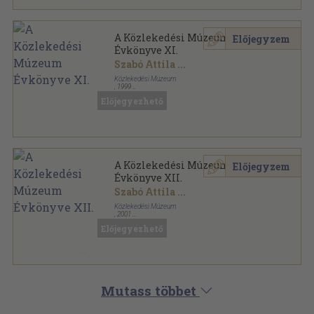
A Közlekedési Múzeum
Előjegyzem
Évkönyve XI.
Szabó Attila
...
Közlekedési Múzeum
,
1999
Vászon
,
452
oldal
Előjegyezhető
A Közlekedési Múzeum Évkönyve sorozat
A Közlekedési Múzeum
Előjegyzem
Évkönyve XII.
Szabó Attila
...
Közlekedési Múzeum
,
2001
Ragasztott papírkötés
,
390
oldal
Előjegyezhető
A Közlekedési Múzeum Évkönyve sorozat
Mutass többet