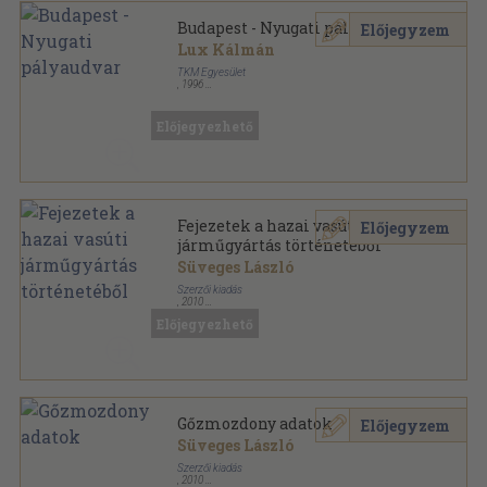
Budapest - Nyugati pályaudvar
Előjegyzem
Lux Kálmán
TKM Egyesület
,
1996
Tűzött kötés
,
16
oldal
Tájak-Korok-Múzeumok Kiskönyvtára sorozat
Előjegyezhető
Fejezetek a hazai vasúti
Előjegyzem
járműgyártás történetéből
Süveges László
Szerzői kiadás
,
2010
Ragasztott papírkötés
,
344
oldal
Előjegyezhető
Gőzmozdony adatok
Előjegyzem
Süveges László
Szerzői kiadás
,
2010