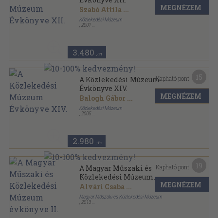
MEGNÉZEM
Szabó Attila
...
Közlekedési Múzeum
,
2001
Vászon
,
390
oldal
A Közlekedési Múzeum Évkönyve sorozat
3.480
,-Ft
15
Kapható pont:
A Közlekedési Múzeum
Évkönyve XIV.
MEGNÉZEM
Balogh Gábor
...
Közlekedési Múzeum
,
2005
Ragasztott papírkötés
,
322
oldal
A Közlekedési Múzeum Évkönyve sorozat
2.980
,-Ft
19
Kapható pont:
A Magyar Műszaki és
Közlekedési Múzeum
MEGNÉZEM
évkönyve II.
Alvári Csaba
...
Magyar Műszaki és Közlekedési Múzeum
,
2013
Ragasztott papírkötés
,
327
oldal
A Magyar Műszaki és Közlekedési Múzeum