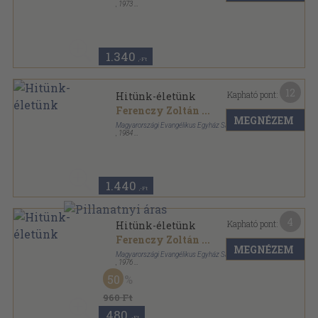
,
1973
Félvászon
,
243
oldal
1.340
,-Ft
12
Kapható pont:
Hitünk-életünk
Ferenczy Zoltán
...
MEGNÉZEM
Magyarországi Evangélikus Egyház Sajtóosztálya
,
1984
Félvászon
,
243
oldal
1.440
,-Ft
4
Kapható pont:
Hitünk-életünk
Ferenczy Zoltán
...
MEGNÉZEM
Magyarországi Evangélikus Egyház Sajtóosztálya
,
1976
Félvászon
,
243
oldal
50
960 Ft
480
,-Ft