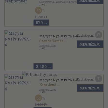
MEGNÉZEM
Magyarországi Evangélikus Egyház Sajtóosztálya
,
1975
Tűzött kötés
,
63
oldal
50
Lelkipásztor sorozat
1.140 Ft
570
,-Ft
17
Kapható pont:
Magyar Nyelv 1979/1-4.
Szende Tamás
...
MEGNÉZEM
Akadémiai Kiadó
,
1979
Fűzött papírkötés
,
512
oldal
Magyar Nyelv sorozat
3.480
,-Ft
7
Kapható pont:
Magyar Nyelv 1979/1-4.
Kiss Jenő
...
MEGNÉZEM
Akadémiai Kiadó
,
1979
Könyvkötői kötés
,
512
oldal
60
Magyar Nyelv sorozat
3.480 Ft