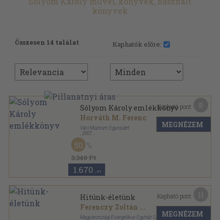
Sólyom Károly művei, könyvek, használt
könyvek
Összesen 14 találat
Kaphatók előre:
8
Kapható pont:
Sólyom Károly emlékkönyv
Horváth M. Ferenc
MEGNÉZEM
Váci Múzeum Egyesület
,
2007
Ragasztott papírkötés
,
295
oldal
50
Váci füzetek sorozat
3.340 Ft
1.670
,-Ft
11
Kapható pont:
Hitünk-életünk
Ferenczy Zoltán
...
MEGNÉZEM
Magyarországi Evangélikus Egyház Sajtóosztálya