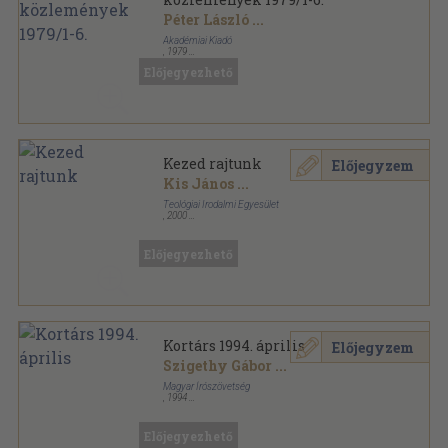
Péter László
...
Akadémiai Kiadó
,
1979
Könyvkötői kötés
,
713
oldal
Előjegyezhető
Irodalomtörténeti Közlemények sorozat
Kezed rajtunk
Előjegyzem
Kis János
...
Teológiai Irodalmi Egyesület
,
2000
Ragasztott papírkötés
,
166
oldal
Gyülekezetpedagógiai füzetek sorozat
Előjegyezhető
Kortárs 1994. április
Előjegyzem
Szigethy Gábor
...
Magyar Írószövetség
,
1994
Ragasztott papírkötés
,
128
oldal
Kortárs sorozat
Előjegyezhető