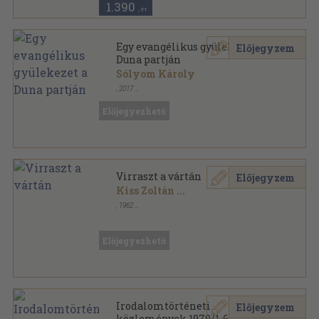
1.390
,-Ft
Egy evangélikus gyülekezet a
Előjegyzem
Duna partján
Sólyom Károly
,
2017
Ragasztott papírkötés
,
268
oldal
Előjegyezhető
Virraszt a vártán
Előjegyzem
Kiss Zoltán
...
,
1962
Fűzött papírkötés
,
50
oldal
Előjegyezhető
Irodalomtörténeti
Előjegyzem
közlemények 1979/1-6.