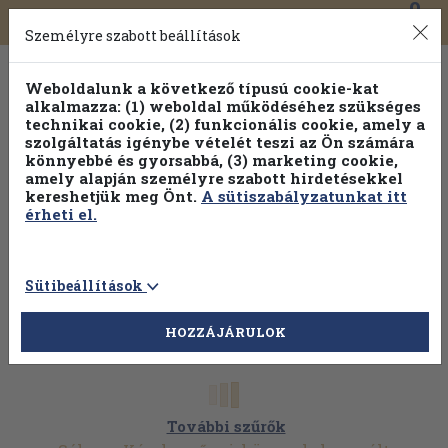
0
Toggle
Főmenü
Könyveink
navigation
Személyre szabott beállítások
Weboldalunk a következő típusú cookie-kat
alkalmazza: (1) weboldal működéséhez szükséges
technikai cookie, (2) funkcionális cookie, amely a
szolgáltatás igénybe vételét teszi az Ön számára
könnyebbé és gyorsabbá, (3) marketing cookie,
Válogasson több mint 30 000 kötet közül
amely alapján személyre szabott hirdetésekkel
Hobbi témakörökben
20% kedvezménnyel!
kereshetjük meg Önt.
A sütiszabályzatunkat itt
érheti el.
Sütibeállítások
HOZZÁJÁRULOK
További szűrők