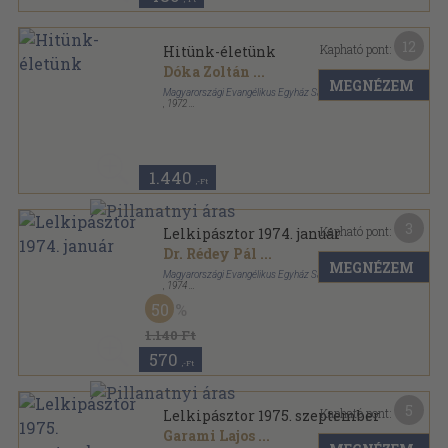
12
Kapható pont:
Hitünk-életünk
Dóka Zoltán
...
MEGNÉZEM
Magyarországi Evangélikus Egyház Sajtóosztálya
,
1972
Félvászon
,
243
oldal
1.440
,-Ft
3
Kapható pont:
Lelkipásztor 1974. január
Dr. Rédey Pál
...
MEGNÉZEM
Magyarországi Evangélikus Egyház Sajtóosztálya
,
1974
Tűzött kötés
,
64
oldal
50
Lelkipásztor sorozat
1.140 Ft
570
,-Ft
5
Kapható pont:
Lelkipásztor 1975. szeptember
Garami Lajos
...