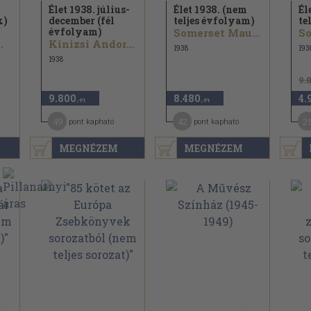
Élet 1938. július-
Élet 1938. (nem
Él
k)
december (fél
teljes évfolyam)
te
évfolyam)
Somerset Maugham...
.
Kinizsi Andor...
1938
193
1938
9.
9.800
8.480
4.
,-Ft
,-Ft
49
42
2
pont kapható
pont kapható
MEGNÉZEM
MEGNÉZEM