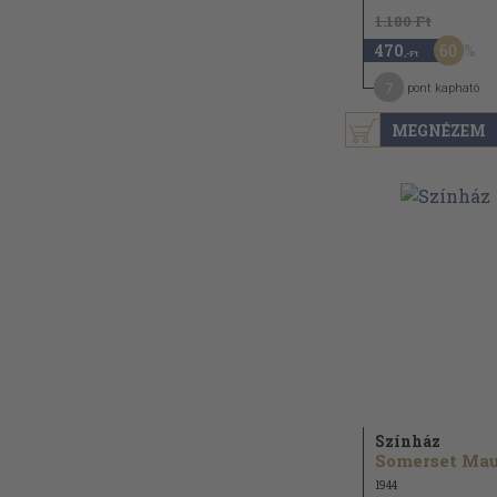
1.180 Ft
60
470
,-Ft
7
pont kapható
MEGNÉZEM
Színház
1944