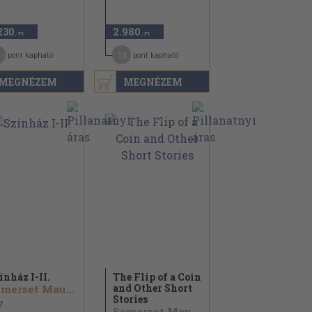
230
2.980
,-Ft
,-Ft
1
15
pont kapható
pont kapható
MEGNÉZEM
MEGNÉZEM
ínház I-II.
The Flip of a Coin
and Other Short
Somerset Maugham
Stories
7
Somerset Maugham