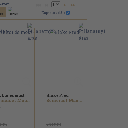
Nézet:
Kaphatók előre:
kor és most
Blake Fred
Somerset Maugham
Somerset Maugham
8
0 Ft
1.640 Ft