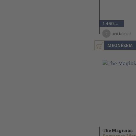
1.450
,-Ft
7
pont kapható
MEGNÉZEM
The Magician