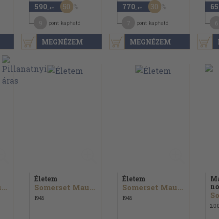
50
30
590
770
65
,-Ft
,-Ft
9
7
6
pont kapható
pont kapható
MEGNÉZEM
MEGNÉZEM
Életem
Életem
M
no
Somerset Maugham
Somerset Maugham
Somerset Maugham
1948
1948
20