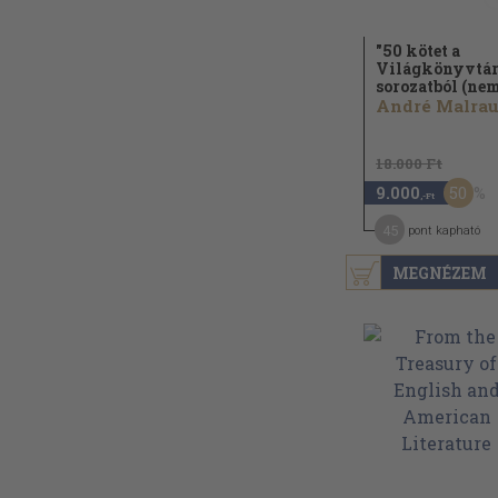
"50 kötet a
Világkönyvtá
sorozatból (nem
18.000 Ft
50
9.000
,-Ft
45
pont kapható
MEGNÉZEM