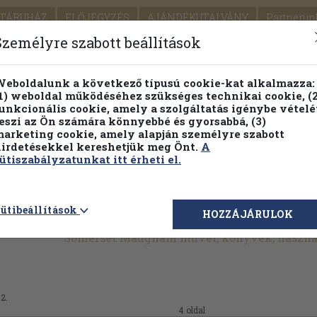
TÁRUHÁZ
ELŐJEGYZÉS
AJÁNDÉKUTALVÁNY
Partnerün
SZÁLLÍTÁS
SEGÍTSÉG
Személyre szabott beállítások
1.
Részletes kereső
Témaköri fa
eboldalunk a következő típusú cookie-kat alkalmazza:
1) weboldal működéséhez szükséges technikai cookie, (2
KIADV
unkcionális cookie, amely a szolgáltatás igénybe vételé
LEGNA
eszi az Ön számára könnyebbé és gyorsabbá, (3)
arketing cookie, amely alapján személyre szabott
PILLANATNYI ÁRAINK
FENNTARTHATÓ OLVASMÁN
irdetésekkel kereshetjük meg Önt.
A
ütiszabályzatunkat itt érheti el.
ütibeállítások
HOZZÁJÁRULOK
Somerset Maugham művei, könyvek, haszná
92.
4 oldal