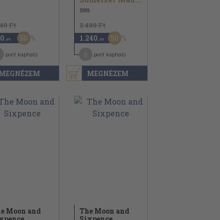
1989
140 Ft
2.480 Ft
50
50
0
1.240
,-Ft
,-Ft
6
pont kapható
pont kapható
MEGNÉZEM
MEGNÉZEM
e Moon and
The Moon and
xpence
Sixpence