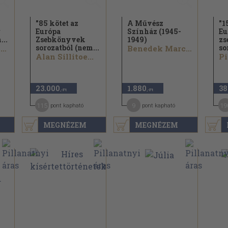
"85 kötet az
A Művész
"1
r
Európa
Színház (1945-
Eu
...
Zsebkönyvek
1949)
zs
sorozatból (nem...
so
André Malraux...
Benedek Marcell...
Alan Sillitoe...
Pi
23.000
1.880
38
,-Ft
,-Ft
115
9
19
pont kapható
pont kapható
MEGNÉZEM
MEGNÉZEM