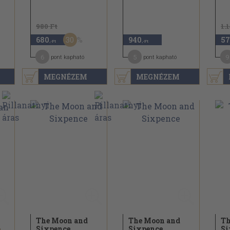
980 Ft
1.
30
680
940
57
,-Ft
,-Ft
6
5
9
pont kapható
pont kapható
MEGNÉZEM
MEGNÉZEM
The Moon and
The Moon and
Th
Sixpence
Sixpence
Si
Somerset Maugham