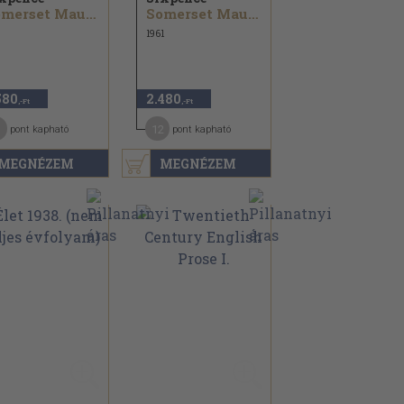
Somerset Maugham
Somerset Maugham
1961
580
2.480
,-Ft
,-Ft
12
pont kapható
pont kapható
MEGNÉZEM
MEGNÉZEM