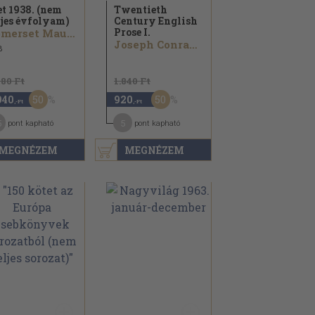
et 1938. (nem
Twentieth
ljes évfolyam)
Century English
Prose I.
Somerset Maugham...
Joseph Conrad...
8
880 Ft
1.840 Ft
50
50
940
920
,-Ft
,-Ft
5
5
pont kapható
pont kapható
MEGNÉZEM
MEGNÉZEM