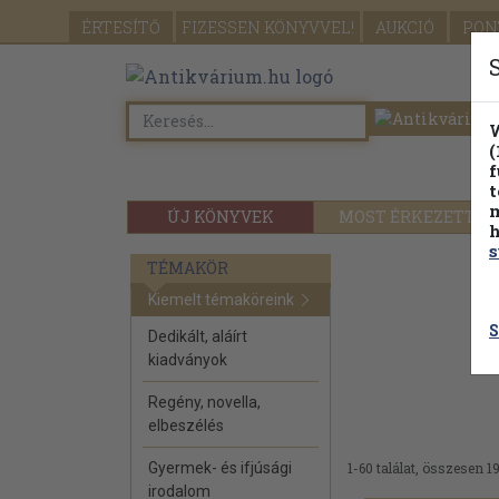
ÉRTESÍTŐ
FIZESSEN
KÖNYVVEL!
AUKCIÓ
PON
W
(
f
t
m
ÚJ KÖNYVEK
MOST ÉRKEZETT
h
s
TÉMAKÖR
Kiemelt témaköreink
S
Dedikált, aláírt
kiadványok
Regény, novella,
elbeszélés
Gyermek- és ifjúsági
1-60 találat, összesen 1
irodalom