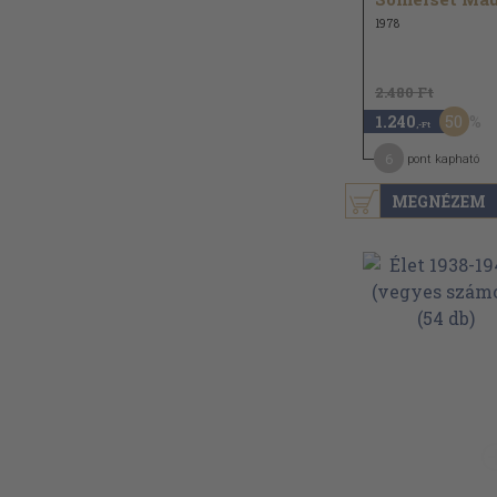
1978
2.480 Ft
50
1.240
,-Ft
6
pont kapható
MEGNÉZEM