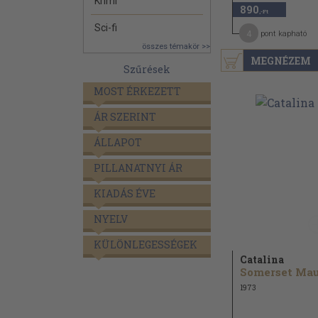
Krimi
890
,-Ft
Sci-fi
4
pont kapható
összes témakör >>
MEGNÉZEM
Szűrések
MOST ÉRKEZETT
ÁR SZERINT
ÁLLAPOT
PILLANATNYI ÁR
KIADÁS ÉVE
NYELV
KÜLÖNLEGESSÉGEK
Catalina
1973