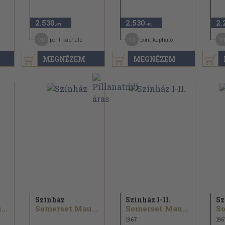
2.530
2.530
2.
,-Ft
,-Ft
20
13
1
pont kapható
pont kapható
MEGNÉZEM
MEGNÉZEM
Színház
Színház I-II.
Sz
Somerset Maugham
Somerset Maugham
Somerset Maugham
1967
196