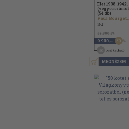
Élet 1938-1942.
(vegyes számo
(54 db)
Paul Bourget..
1942
19.800 Ft
50
9.900
,-Ft
50
pont kapható
MEGNÉZEM