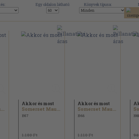
és:
Egy oldalon látható:
Könyvek típusa:
Akkor és most
Akkor és most
Ak
Somerset Maugham
Somerset Maugham
Somerset Maugham
1957
1966
198
1.180 Ft
1.110 Ft
94