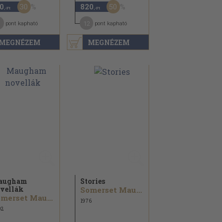
30
50
0
820
,-Ft
,-Ft
12
pont kapható
pont kapható
MEGNÉZEM
MEGNÉZEM
augham
Stories
vellák
Somerset Maugham
Somerset Maugham
1976
02