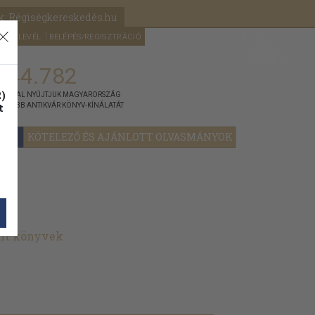
k: Régiségkereskedés.hu
A kosaram
HÍRLEVÉL
BELÉPÉS/REGISZTRÁCIÓ
MÉG
0
5000
Ft
144.782
)
ÁNNYAL NYÚJTJUK MAGYARORSZÁG
t
GYOBB ANTIKVÁR KÖNYV-KÍNÁLATÁT
YOK
KÖTELEZŐ ÉS AJÁNLOTT OLVASMÁNYOK
lt könyvek