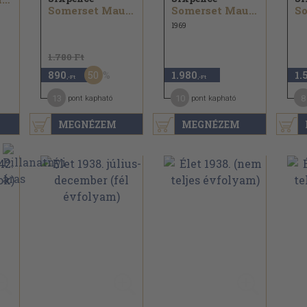
Somerset Maugham
Somerset Maugham
1969
1.780 Ft
50
890
1.980
1.
,-Ft
,-Ft
13
10
8
pont kapható
pont kapható
MEGNÉZEM
MEGNÉZEM