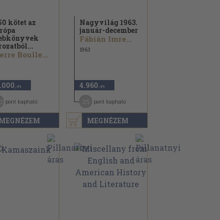
50 kötet az
Nagyvilág 1963.
rópa
január-december
ebkönyvek
Fábián Imre...
rozatból...
1963
erre Boulle...
.000
4.960
,-Ft
,-Ft
0
25
pont kapható
pont kapható
MEGNÉZEM
MEGNÉZEM