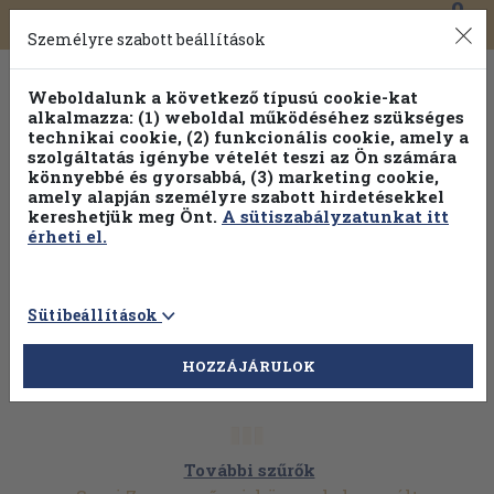
0
Toggle
Főmenü
Könyveink
navigation
Személyre szabott beállítások
Weboldalunk a következő típusú cookie-kat
alkalmazza: (1) weboldal működéséhez szükséges
technikai cookie, (2) funkcionális cookie, amely a
szolgáltatás igénybe vételét teszi az Ön számára
könnyebbé és gyorsabbá, (3) marketing cookie,
amely alapján személyre szabott hirdetésekkel
kereshetjük meg Önt.
A sütiszabályzatunkat itt
érheti el.
Sütibeállítások
HOZZÁJÁRULOK
További szűrők