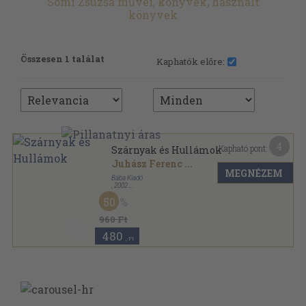
Somi Zsuzsa művei, könyvek, használt
könyvek
Összesen 1 találat
Kaphatók előre:
4
Kapható pont:
Szárnyak és Hullámok
Juhász Ferenc
...
MEGNÉZEM
Bába Kiadó
,
2002
Ragasztott papírkötés
,
100
oldal
50
960 Ft
480
,-Ft