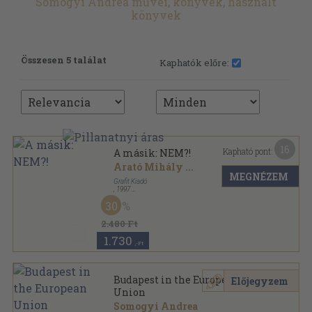
Somogyi Andrea művei, könyvek, használt
könyvek
Összesen 5 találat
Kaphatók előre:
16
Kapható pont:
A másik: NEM?!
Arató Mihály
...
MEGNÉZEM
Grafit Kiadó
,
1997
Ragasztott papírkötés
,
200
oldal
30
2.480 Ft
1.730
,-Ft
Budapest in the European
Előjegyzem
Union
Somogyi Andrea