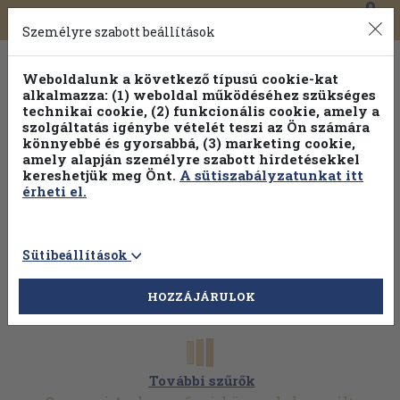
0
Toggle
Főmenü
Könyveink
navigation
Személyre szabott beállítások
Weboldalunk a következő típusú cookie-kat
alkalmazza: (1) weboldal működéséhez szükséges
technikai cookie, (2) funkcionális cookie, amely a
szolgáltatás igénybe vételét teszi az Ön számára
könnyebbé és gyorsabbá, (3) marketing cookie,
amely alapján személyre szabott hirdetésekkel
kereshetjük meg Önt.
A sütiszabályzatunkat itt
érheti el.
Sütibeállítások
HOZZÁJÁRULOK
További szűrők