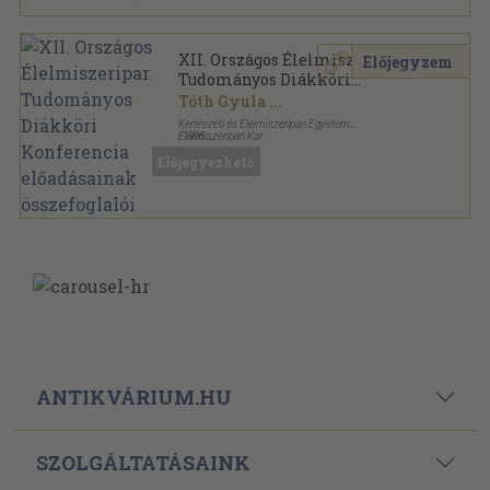
XII. Országos Élelmiszeripari
Előjegyzem
Tudományos Diákköri
Konferencia előadásainak
Tóth Gyula
...
összefoglalói
Kertészeti és Élelmiszeripari Egyetem
Élelmiszeripari Kar
,
1998
Ragasztott papírkötés
,
233
oldal
Előjegyezhető
ANTIKVÁRIUM.HU
SZOLGÁLTATÁSAINK