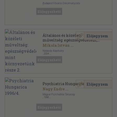
Budapest Főváros Önkormányzata
Tűzött kötés
,
40
oldal
Előjegyezhető
Általános és közéleti
Előjegyzem
műveltség: egészségvédelem,
mint környezetünk része 2.
Mikola István
...
Nádasdy Alapítvány
,
2004
Tűzött kötés
,
84
oldal
Előjegyezhető
Psychiatria Hungarica 1996/4.
Előjegyzem
Nagy Endre
...
Magyar Pszichiátriai Társaság
,
1996
Ragasztott papírkötés
,
122
oldal
Psychiatria Hungarica sorozat
Előjegyezhető