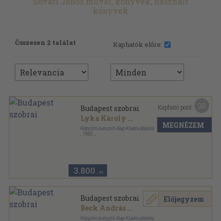
Sóvári János művei, könyvek, használt
könyvek
Összesen 2 találat
Kaphatók előre:
30
Kapható pont:
Budapest szobrai
Lyka Károly
...
MEGNÉZEM
Képzőművészeti Alap Kiadóvállalata
,
1955
Félvászon
,
147
oldal
3.800
,-Ft
Budapest szobrai
Előjegyzem
Beck András
...
Képzőművészeti Alap Kiadóvállalata