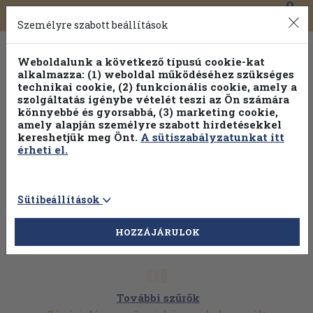
0
Toggle
Főmenü
Könyveink
navigation
Személyre szabott beállítások
Weboldalunk a következő típusú cookie-kat
alkalmazza: (1) weboldal működéséhez szükséges
technikai cookie, (2) funkcionális cookie, amely a
szolgáltatás igénybe vételét teszi az Ön számára
könnyebbé és gyorsabbá, (3) marketing cookie,
amely alapján személyre szabott hirdetésekkel
kereshetjük meg Önt.
A sütiszabályzatunkat itt
érheti el.
Sütibeállítások
HOZZÁJÁRULOK
További szűrők