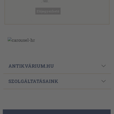
,
1955
Könyvkötői vászonkötés
,
147
oldal
Előjegyezhető
ANTIKVÁRIUM.HU
SZOLGÁLTATÁSAINK