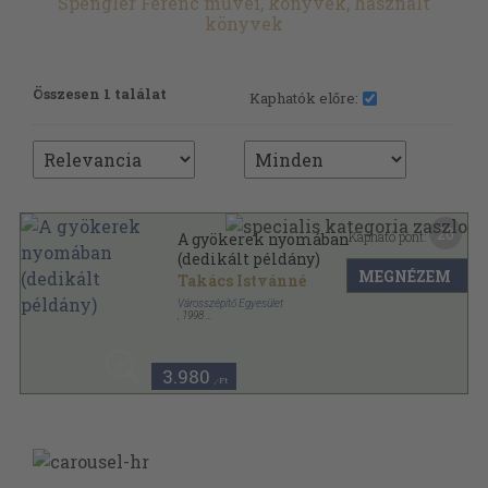
Spengler Ferenc művei, könyvek, használt
könyvek
Összesen 1 találat
Kaphatók előre:
20
Kapható pont:
A gyökerek nyomában
(dedikált példány)
MEGNÉZEM
Takács Istvánné
Városszépítő Egyesület
,
1998
Ragasztott papírkötés
,
128
oldal
Helytörténeti sorozat sorozat
3.980
,-Ft