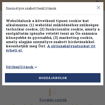
0
Toggle
Főmenü
Könyveink
navigation
Személyre szabott beállítások
Weboldalunk a következő típusú cookie-kat
alkalmazza: (1) weboldal működéséhez szükséges
technikai cookie, (2) funkcionális cookie, amely a
szolgáltatás igénybe vételét teszi az Ön számára
könnyebbé és gyorsabbá, (3) marketing cookie,
amely alapján személyre szabott hirdetésekkel
kereshetjük meg Önt.
A sütiszabályzatunkat itt
érheti el.
Sütibeállítások
HOZZÁJÁRULOK
További szűrők