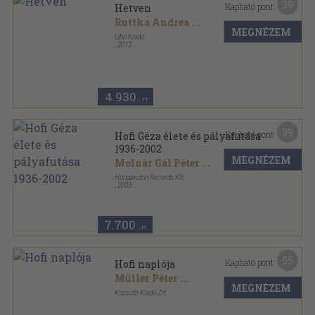
39
Kapható pont:
Hetven
Ruttka Andrea
...
MEGNÉZEM
Libri Kiadó
,
2012
Ragasztott papírkötés
,
362
oldal
4.930
,-Ft
39
Kapható pont:
Hofi Géza élete és pályafutása
1936-2002
MEGNÉZEM
Molnár Gál Péter
...
Hungaroton Records Kft.
,
2003
Fűzött kemény papírkötés
,
347
oldal
7.700
,-Ft
55
Kapható pont:
Hofi naplója
Müller Péter
...
MEGNÉZEM
Kossuth Kiadó Zrt.
Fűzött kemény papírkötés
,
239
oldal