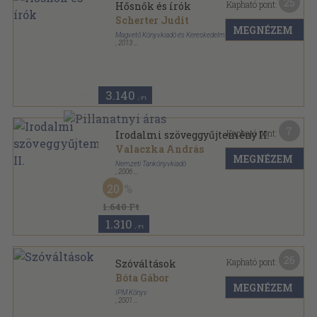
25
Kapható pont:
Hősnők és írók
Scherter Judit
MEGNÉZEM
Magvető Könyvkiadó és Kereskedelmi Kft.
,
2013
Fűzött kemény papírkötés
,
279
oldal
3.140
,-Ft
7
Kapható pont:
Irodalmi szöveggyűjtemény II.
Valaczka András
MEGNÉZEM
Nemzeti Tankönyvkiadó
,
2006
Ragasztott papírkötés
,
259
oldal
20
1.640 Ft
1.310
,-Ft
26
Kapható pont:
Szóváltások
Bóta Gábor
MEGNÉZEM
IPM Könyv
,
2001
Fűzött kemény papírkötés
,
385
oldal