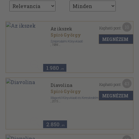
10
Kapható pont:
Az ikszek
Spiró György
MEGNÉZEM
Szépirodalmi Könyvkiadó
,
1984
Vászon
,
628
oldal
1.980
,-Ft
43
Kapható pont:
Diavolina
Spiró György
MEGNÉZEM
Magvető Könyvkiadó és Kereskedelmi Kft.
,
2015
Fűzött keménykötés
,
206
oldal
2.850
,-Ft