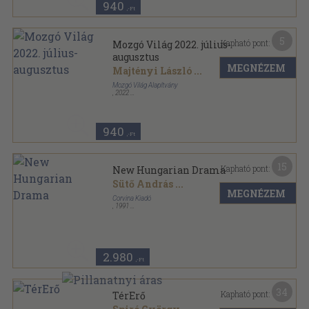
940
,-Ft
5
Kapható pont:
Mozgó Világ 2022. július-
augusztus
MEGNÉZEM
Majtényi László
...
Mozgó Világ Alapítvány
,
2022
Ragasztott papírkötés
,
256
oldal
Mozgó Világ sorozat
940
,-Ft
15
Kapható pont:
New Hungarian Drama
Sütő András
...
MEGNÉZEM
Corvina Kiadó
,
1991
Varrott papírkötés
,
247
oldal
2.980
,-Ft
34
Kapható pont:
TérErő