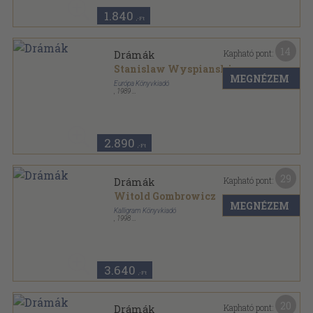
1.840
,-Ft
14
Kapható pont:
Drámák
Stanislaw Wyspianski
MEGNÉZEM
Európa Könyvkiadó
,
1989
Fűzött kemény papírkötés
,
452
oldal
Drámák sorozat
2.890
,-Ft
29
Kapható pont:
Drámák
Witold Gombrowicz
MEGNÉZEM
Kalligram Könyvkiadó
,
1998
Fűzött kemény papírkötés
,
372
oldal
3.640
,-Ft
20
Kapható pont:
Drámák