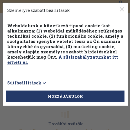
0
Toggle
Főmenü
Könyveink
navigation
Személyre szabott beállítások
Weboldalunk a következő típusú cookie-kat
alkalmazza: (1) weboldal működéséhez szükséges
technikai cookie, (2) funkcionális cookie, amely a
szolgáltatás igénybe vételét teszi az Ön számára
könnyebbé és gyorsabbá, (3) marketing cookie,
amely alapján személyre szabott hirdetésekkel
kereshetjük meg Önt.
A sütiszabályzatunkat itt
érheti el.
Sütibeállítások
HOZZÁJÁRULOK
További szűrők