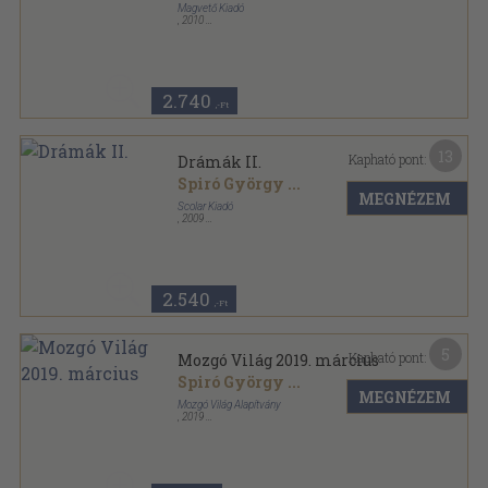
Magvető Kiadó
,
2010
Fűzött kemény papírkötés
,
285
oldal
2.740
,-Ft
13
Kapható pont:
Drámák II.
Spiró György
...
MEGNÉZEM
Scolar Kiadó
,
2009
Fűzött keménykötés
,
187
oldal
Átiratok sorozat
2.540
,-Ft
5
Kapható pont:
Mozgó Világ 2019. március
Spiró György
...
MEGNÉZEM
Mozgó Világ Alapítvány
,
2019
Ragasztott papírkötés
,
128
oldal
Mozgó Világ sorozat