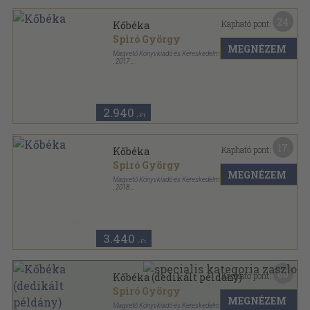
24
Kapható pont:
Kőbéka
Spiró György
MEGNÉZEM
Magvető Könyvkiadó és Kereskedelmi Kft.
,
2017
Fűzött keménykötés
,
246
oldal
2.940
,-Ft
17
Kapható pont:
Kőbéka
Spiró György
MEGNÉZEM
Magvető Könyvkiadó és Kereskedelmi Kft.
,
2018
Fűzött keménykötés
,
246
oldal
3.440
,-Ft
60
Kapható pont:
Kőbéka (dedikált példány)
Spiró György
MEGNÉZEM
Magvető Könyvkiadó és Kereskedelmi Kft.