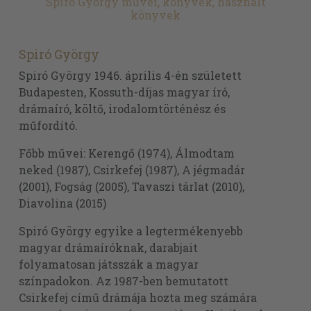
Spiró György művei, könyvek, használt
könyvek
Spiró György
Spiró György 1946. április 4-én született
Budapesten, Kossuth-díjas magyar író,
drámaíró, költő, irodalomtörténész és
műfordító.
Főbb művei: Kerengő (1974), Álmodtam
neked (1987), Csirkefej (1987), A jégmadár
(2001), Fogság (2005), Tavaszi tárlat (2010),
Diavolina (2015)
Spiró György egyike a legtermékenyebb
magyar drámaíróknak, darabjait
folyamatosan játsszák a magyar
színpadokon. Az 1987-ben bemutatott
Csirkefej című drámája hozta meg számára