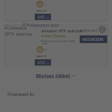
Ragasztott papírkötés
,
259
oldal
50
Irodalomtörténet sorozat
960 Ft
480
,-Ft
2
Kapható pont:
Jelenkor 1979. március
Albert Zsuzsa
...
MEGNÉZEM
Baranya megyei Lapkiadó Vállalat
,
1979
Ragasztott papírkötés
,
93
oldal
50
Jelenkor sorozat
840 Ft
420
,-Ft
Mutass többet