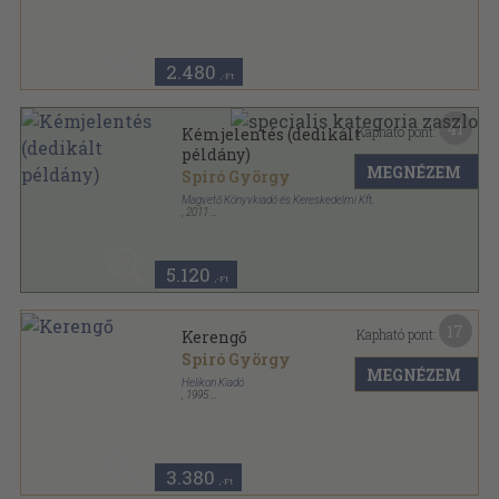
Fűzött kemény papírkötés
,
212
oldal
2.480
,-Ft
41
Kapható pont:
Kémjelentés (dedikált
példány)
MEGNÉZEM
Spiró György
Magvető Könyvkiadó és Kereskedelmi Kft.
,
2011
Fűzött kemény papírkötés
,
212
oldal
5.120
,-Ft
17
Kapható pont:
Kerengő
Spiró György
MEGNÉZEM
Helikon Kiadó
,
1995
Fűzött keménykötés
,
268
oldal
3.380
,-Ft