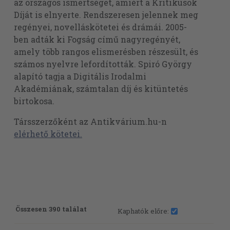
az országos ismertséget, amiért a Kritikusok
Díját is elnyerte. Rendszeresen jelennek meg
regényei, novelláskötetei és drámái. 2005-
ben adták ki Fogság című nagyregényét,
amely több rangos elismerésben részesült, és
számos nyelvre lefordították. Spiró György
alapító tagja a Digitális Irodalmi
Akadémiának, számtalan díj és kitüntetés
birtokosa.
Társszerzőként az Antikvárium.hu-n
elérhető kötetei.
Összesen 390 találat
Kaphatók előre: