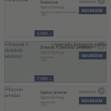
13
Kapható pont:
Diavolina
Spiró György
MEGNÉZEM
Magvető Könyvkiadó és Kereskedelmi Kft.
,
2016
Fűzött keménykötés
,
206
oldal
2.650
,-Ft
40
Kapható pont:
Drámák V. (dedikált példány)
Spiró György
MEGNÉZEM
Scolar Kiadó
,
2012
Fűzött keménykötés
,
315
oldal
7.980
,-Ft
28
Kapható pont:
Egyéni javaslat
Spiró György
MEGNÉZEM
Magvető Kiadó
,
2019
Fűzött kemény papírkötés
,
201
oldal