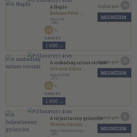
18
Kapható pont:
A Napló
Balassa Péter
...
MEGNÉZEM
Minerva Kft.
,
1990
Ragasztott papírkötés
,
427
oldal
30
2.840 Ft
1.980
,-Ft
30
Kapható pont:
A szabadság színes ceruzái
Szvoren Edina
...
MEGNÉZEM
Magvető-KPMG
,
2014
Ragasztott kemény papírkötés
,
252
oldal
50
3.980 Ft
1.990
,-Ft
3
Kapható pont:
A teljesítmény gyönyöre
Weöres Sándor
...
MEGNÉZEM
Magyar Olimpiai Bizottság
,
2000