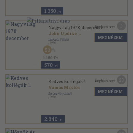
1.350
,-Ft
3
Kapható pont:
Nagyvilág 1978. december
John Updike
...
MEGNÉZEM
Lapkiadó Vállalat
,
1978
Ragasztott papírkötés
,
156
oldal
50
Nagyvilág sorozat
1.150 Ft
570
,-Ft
23
Kapható pont:
Kedves kollégák 1.
Vámos Miklós
MEGNÉZEM
Európa Könyvkiadó
,
2010
Fűzött kemény papírkötés
,
419
oldal
Vámos Miklós művei sorozat
2.840
,-Ft