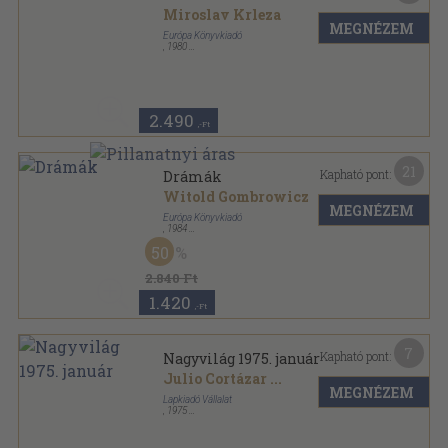
Miroslav Krleza
MEGNÉZEM
Európa Könyvkiadó
,
1980
Vászon
,
595
oldal
Drámák sorozat
2.490
,-Ft
21
Kapható pont:
Drámák
Witold Gombrowicz
MEGNÉZEM
Európa Könyvkiadó
,
1984
Vászon
,
273
oldal
50
Drámák sorozat
2.840 Ft
1.420
,-Ft
7
Kapható pont:
Nagyvilág 1975. január
Julio Cortázar
...
MEGNÉZEM
Lapkiadó Vállalat
,
1975
Fűzött papírkötés
,
153
oldal
Nagyvilág sorozat