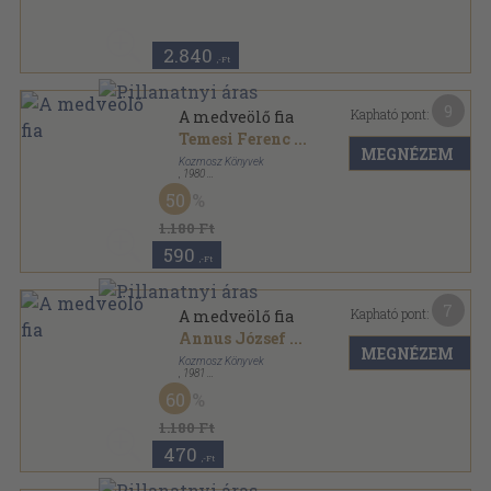
2.840
,-Ft
9
Kapható pont:
A medveölő fia
Temesi Ferenc
...
MEGNÉZEM
Kozmosz Könyvek
,
1980
Vászon
,
624
oldal
50
1.180 Ft
590
,-Ft
7
Kapható pont:
A medveölő fia
Annus József
...
MEGNÉZEM
Kozmosz Könyvek
,
1981
Vászon
,
624
oldal
60
1.180 Ft
470
,-Ft