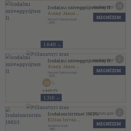
13
Kapható pont:
Irodalmi szöveggyűjtemény II.
Arany János
...
MEGNÉZEM
Nemzeti Tankönyvkiadó
,
2004
Ragasztott papírkötés
,
259
oldal
1.640
,-Ft
7
Kapható pont:
Irodalmi szöveggyűjtemény II.
Arany János
...
MEGNÉZEM
Nemzeti Tankönyvkiadó
,
2005
Ragasztott papírkötés
,
259
oldal
20
1.640 Ft
1.310
,-Ft
2
Kapható pont:
Irodalomtörténet 1983/1.
Kilián István
...
MEGNÉZEM
Akadémiai Kiadó
,
1983