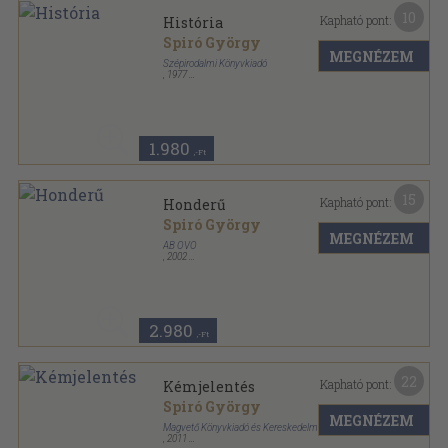
10
Kapható pont:
História
Spiró György
MEGNÉZEM
Szépirodalmi Könyvkiadó
,
1977
Fűzött kemény papírkötés
,
221
oldal
1.980
,-Ft
15
Kapható pont:
Honderű
Spiró György
MEGNÉZEM
AB OVO
,
2002
Fűzött kemény papírkötés
,
277
oldal
2.980
,-Ft
22
Kapható pont:
Kémjelentés
Spiró György
MEGNÉZEM
Magvető Könyvkiadó és Kereskedelmi Kft.
,
2011