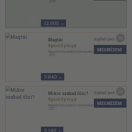
,
2018
Fűzött keménykötés
,
246
oldal
12.000
,-Ft
19
Kapható pont:
Magtár
Spiró György
MEGNÉZEM
Magvető Könyvkiadó és Kereskedelmi Kft.
,
2012
Fűzött kemény papírkötés
,
348
oldal
3.840
,-Ft
25
Kapható pont:
Mikor szabad ölni?
Spiró György
MEGNÉZEM
Magvető Könyvkiadó és Kereskedelmi Kft.
,
2021
Fűzött kemény papírkötés
,
167
oldal
3.140
,-Ft