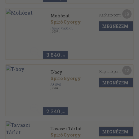
19
Kapható pont:
Mohózat
Spiró György
MEGNÉZEM
Helikon Kiadó Kft.
,
1997
Fűzött kemény papírkötés
,
464
oldal
3.840
,-Ft
12
Kapható pont:
T-boy
Spiró György
MEGNÉZEM
AB OVO
,
1994
Ragasztott papírkötés
,
172
oldal
2.340
,-Ft
Tavaszi Tárlat
MEGNÉZEM
Spiró György