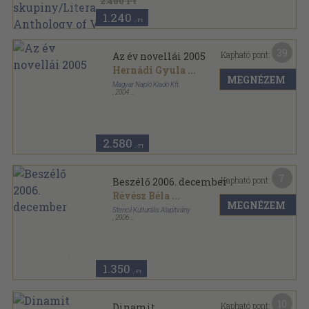
2.480 Ft
1.240
,-Ft
39
Kapható pont:
Az év novellái 2005
Hernádi Gyula
...
MEGNÉZEM
Magyar Napló Kiadó Kft.
,
2004
Fűzött kemény papírkötés
,
253
oldal
Az év novellái sorozat
2.580
,-Ft
7
Kapható pont:
Beszélő 2006. december
Révész Béla
...
MEGNÉZEM
Stencil Kulturális Alapítvány
,
2006
Ragasztott papírkötés
,
107
oldal
Beszélő sorozat
1.350
,-Ft
10
Kapható pont:
Dinamit