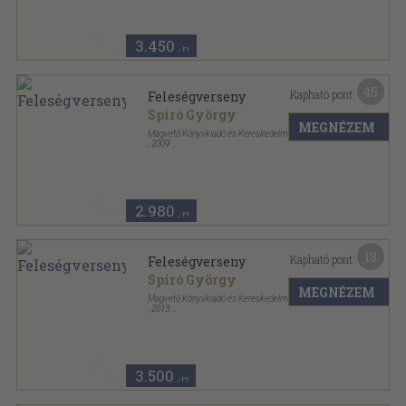
3.450
,-Ft
45
Kapható pont:
Feleségverseny
Spiró György
MEGNÉZEM
Magvető Könyvkiadó és Kereskedelmi Kft.
,
2009
Fűzött kemény papírkötés
,
337
oldal
2.980
,-Ft
18
Kapható pont:
Feleségverseny
Spiró György
MEGNÉZEM
Magvető Könyvkiadó és Kereskedelmi Kft.
,
2013
Fűzött kemény papírkötés
,
337
oldal
3.500
,-Ft