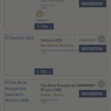
Spiró György
...
MEGNÉZEM
K. Petrys Ház
,
2008
Vászon
,
225
oldal
30
5.400 Ft
3.780
,-Ft
14
Kapható pont:
Textúra 2015
Dunajcsik Mátyás
...
MEGNÉZEM
Szépművészeti Múzeum-Magyar Nemzeti Galéria
,
2016
Ragasztott papírkötés
,
75
oldal
A Magyar Nemzeti Galéria kiadványai sorozat
1.780
,-Ft
15
Kapható pont:
The New Hungarian Quarterly
Winter 1985.
MEGNÉZEM
Kádár János
...
Lapkiadó Vállalat
,
1985
Varrott papírkötés
,
267
oldal
The New Hungarian Quarterly sorozat