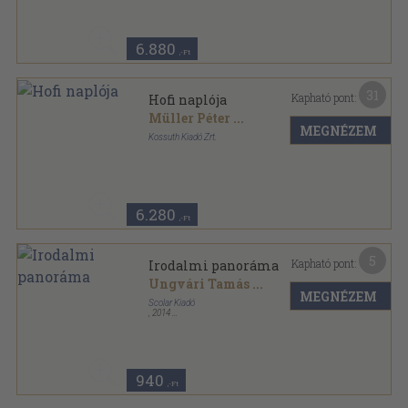
6.880
,-Ft
31
Kapható pont:
Hofi naplója
Müller Péter
...
MEGNÉZEM
Kossuth Kiadó Zrt.
Fűzött kemény papírkötés
,
239
oldal
6.280
,-Ft
5
Kapható pont:
Irodalmi panoráma
Ungvári Tamás
...
MEGNÉZEM
Scolar Kiadó
,
2014
Ragasztott papírkötés
,
191
oldal
940
,-Ft