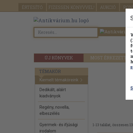
ÉRTESÍTŐ
FIZESSEN
KÖNYVVEL!
AUKCIÓ
PON
W
(
f
t
m
ÚJ KÖNYVEK
MOST ÉRKEZETT
h
s
TÉMAKÖR
Kiemelt témaköreink
S
Dedikált, aláírt
kiadványok
Regény, novella,
elbeszélés
Gyermek- és ifjúsági
1-13 találat, összesen 13
irodalom