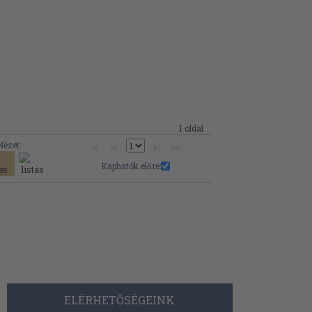
1 oldal
Nézet:
Kaphatók előre:
ELÉRHETŐSÉGEINK