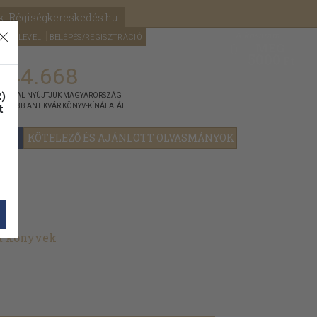
k: Régiségkereskedés.hu
A kosaram
HÍRLEVÉL
BELÉPÉS/REGISZTRÁCIÓ
MÉG
0
5000
Ft
144.668
)
ÁNNYAL NYÚJTJUK MAGYARORSZÁG
t
GYOBB ANTIKVÁR KÖNYV-KÍNÁLATÁT
YOK
KÖTELEZŐ ÉS AJÁNLOTT OLVASMÁNYOK
t könyvek