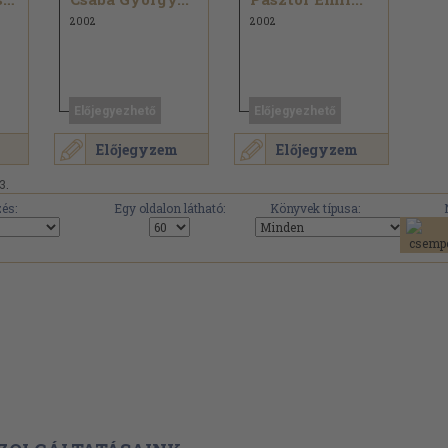
2002
2002
Előjegyezhető
Előjegyezhető
Előjegyzem
Előjegyzem
3.
és:
Egy oldalon látható:
Könyvek típusa: