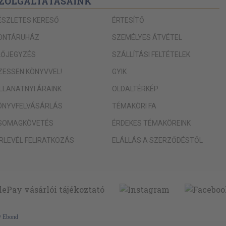
ZOLGÁLTATÁSAINK
ÉSZLETES KERESŐ
ÉRTESÍTŐ
ONTÁRUHÁZ
SZEMÉLYES ÁTVÉTEL
LŐJEGYZÉS
SZÁLLÍTÁSI FELTÉTELEK
IZESSEN KÖNYVVEL!
GYIK
ILLANATNYI ÁRAINK
OLDALTÉRKÉP
ÖNYVFELVÁSÁRLÁS
TÉMAKÖRI FA
SOMAGKÖVETÉS
ÉRDEKES TÉMAKÖREINK
ÍRLEVÉL FELIRATKOZÁS
ELÁLLÁS A SZERZŐDÉSTŐL
y
Ebond