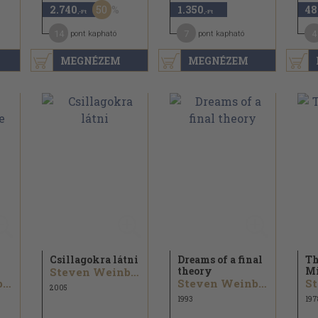
50
2.740
1.350
48
,-Ft
,-Ft
14
7
4
pont kapható
pont kapható
MEGNÉZEM
MEGNÉZEM
Csillagokra látni
Dreams of a final
Th
theory
Mi
Steven Weinberg
Steven Weinberg
Steven Weinberg
2005
1993
197