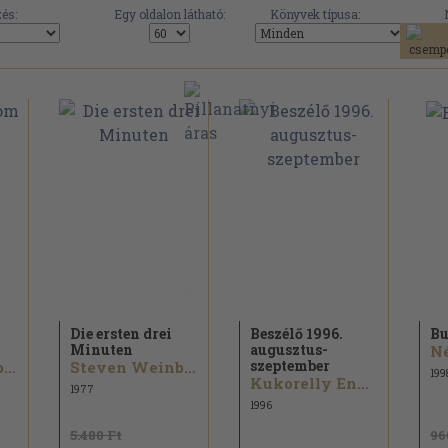
és:
Egy oldalon látható:
Könyvek típusa:
Die ersten drei
Beszélő 1996.
Bu
Minuten
augusztus-
Né
szeptember
Steven Weinberg
Steven Weinberg
199
Kukorelly Endre...
1977
1996
5.480 Ft
96