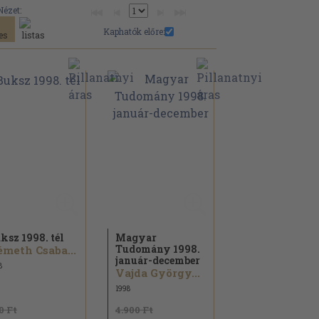
Nézet:
Kaphatók előre:
ksz 1998. tél
Magyar
Tudomány 1998.
meth Csaba...
január-december
8
Vajda György...
1998
0 Ft
4.900 Ft