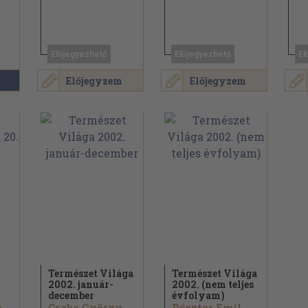
Előjegyezhető
Előjegyezhető
El
Előjegyzem
Előjegyzem
Természet Világa
Természet Világa
2002. január-
2002. (nem teljes
december
évfolyam)
James Patterson...
Csaba György...
Pásztor Emil...