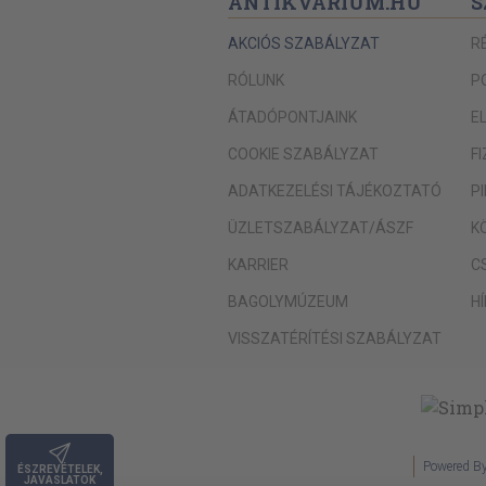
ANTIKVÁRIUM.HU
S
AKCIÓS SZABÁLYZAT
R
RÓLUNK
P
ÁTADÓPONTJAINK
E
COOKIE SZABÁLYZAT
F
ADATKEZELÉSI TÁJÉKOZTATÓ
P
ÜZLETSZABÁLYZAT/ÁSZF
K
KARRIER
C
BAGOLYMÚZEUM
H
VISSZATÉRÍTÉSI SZABÁLYZAT
Powered B
ÉSZREVÉTELEK,
JAVASLATOK