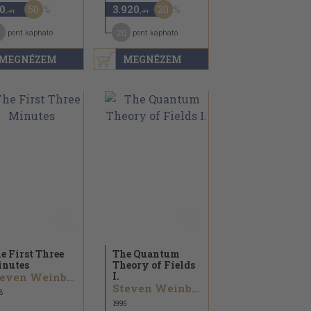
50
20
0
3.920
,-Ft
,-Ft
20
pont kapható
pont kapható
MEGNÉZEM
MEGNÉZEM
e First Three
The Quantum
nutes
Theory of Fields
I.
Steven Weinberg
Steven Weinberg
8
1995