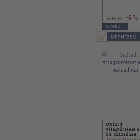
-5 %
4.990 Ft
4.740
,-Ft
MEGNÉZEM
Oxford
világtörténet a
20. században