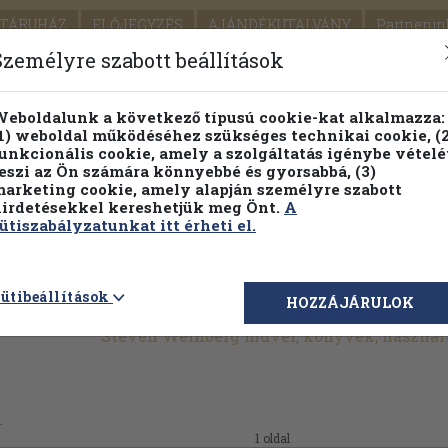
TÁRUHÁZ
ELŐJEGYZÉS
AJÁNDÉKUTALVÁNY
Partnerün
SZÁLLÍTÁS
SEGÍTSÉG
Személyre szabott beállítások
1.
Részletes kereső
Témaköri fa
eboldalunk a következő típusú cookie-kat alkalmazza:
1) weboldal működéséhez szükséges technikai cookie, (2
KIADV
unkcionális cookie, amely a szolgáltatás igénybe vételé
LEGNA
eszi az Ön számára könnyebbé és gyorsabbá, (3)
arketing cookie, amely alapján személyre szabott
PILLANATNYI ÁRAINK
FENNTARTHATÓ OLVASMÁN
irdetésekkel kereshetjük meg Önt.
A
ütiszabályzatunkat itt érheti el.
ütibeállítások
HOZZÁJÁRULOK
Steven Weinberg művei, könyvek, használ
.
1 oldal