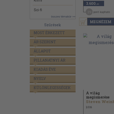
Krimi
3.600
,-Ft
Sci-fi
29
pont kapható
összes témakör >>
MEGNÉZEM
Szűrések
MOST ÉRKEZETT
ÁR SZERINT
ÁLLAPOT
PILLANATNYI ÁR
KIADÁS ÉVE
NYELV
KÜLÖNLEGESSÉGEK
A világ
megismerése
2016