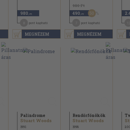
980 Ft
50
980
490
2.
,-Ft
,-Ft
8
7
1
pont kapható
pont kapható
MEGNÉZEM
MEGNÉZEM
Palindrome
Rendőrfőnökök
Tw
Stuart Woods
Stuart Woods
St
1991
1998
20