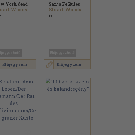
w York dead
Santa Fe Rules
uart Woods
Stuart Woods
2
1993
őjegyezhető
Előjegyezhető
Előjegyzem
Előjegyzem