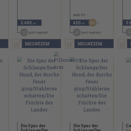
840 Ft
50
2.480
420
3.
,-Ft
,-Ft
12
6
1
pont kapható
pont kapható
MEGNÉZEM
MEGNÉZEM
Die Spur der
Die Spur der
Co
Schlange/
Der
Schlange/
Der
St