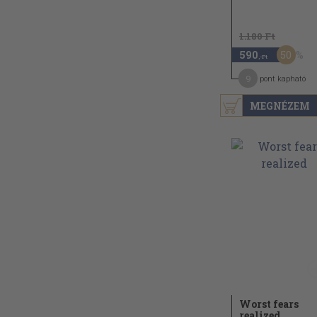
1.180 Ft
50
590
,-Ft
9
pont kapható
MEGNÉZEM
Worst fears
realized