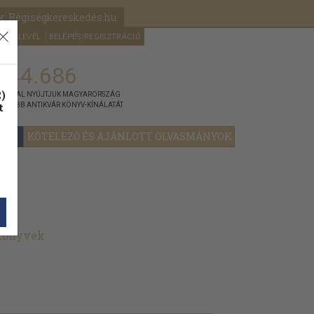
k: Régiségkereskedés.hu
A kosaram
HÍRLEVÉL
BELÉPÉS/REGISZTRÁCIÓ
MÉG
0
5000
Ft
144.686
)
ÁNNYAL NYÚJTJUK MAGYARORSZÁG
t
GYOBB ANTIKVÁR KÖNYV-KÍNÁLATÁT
YOK
KÖTELEZŐ ÉS AJÁNLOTT OLVASMÁNYOK
 könyvek