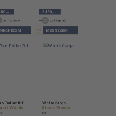
480
2.480
,-Ft
,-Ft
2
20
pont kapható
pont kapható
MEGNÉZEM
MEGNÉZEM
o-Dollar Bill
White Cargo
uart Woods
Stuart Woods
05
1989