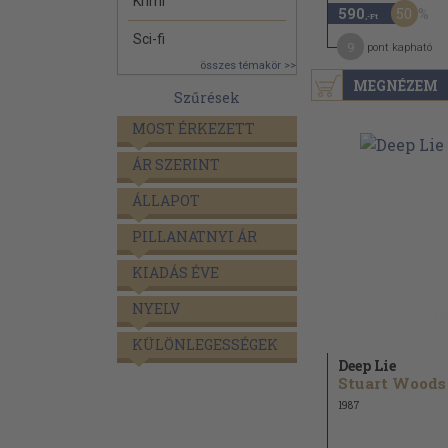
Krimi
50
590
,-Ft
Sci-fi
9
pont kapható
összes témakör >>
MEGNÉZEM
Szűrések
MOST ÉRKEZETT
ÁR SZERINT
ÁLLAPOT
PILLANATNYI ÁR
KIADÁS ÉVE
NYELV
KÜLÖNLEGESSÉGEK
Deep Lie
Stuart Woods
1987