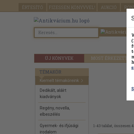
ÉRTESÍTŐ
FIZESSEN
KÖNYVVEL!
AUKCIÓ
PON
W
(
f
t
m
ÚJ KÖNYVEK
MOST ÉRKEZETT
h
s
TÉMAKÖR
Kiemelt témaköreink
S
Dedikált, aláírt
kiadványok
Regény, novella,
elbeszélés
Gyermek- és ifjúsági
1-43 találat, összesen 4
irodalom