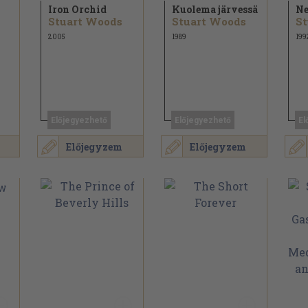
Iron Orchid
Kuolema järvessä
Ne
Stuart Woods
Stuart Woods
St
2005
1989
199
Előjegyezhető
Előjegyezhető
El
Előjegyzem
Előjegyzem