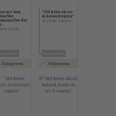
iel mit dem
"100 kötet akció-
ben/
Der
és kalandregény"
smann/
Der Rat
András László...
...
bin Cook...
5
őjegyezhető
Előjegyezhető
Előjegyzem
Előjegyzem