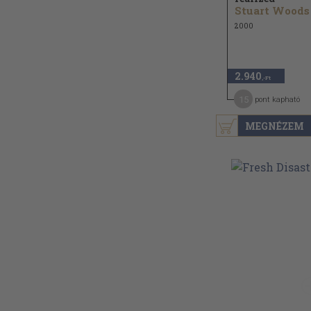
Stuart Woods
2000
2.940
,-Ft
15
pont kapható
MEGNÉZEM