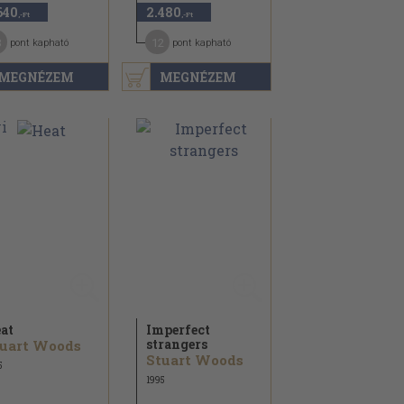
640
2.480
,-Ft
,-Ft
3
12
pont kapható
pont kapható
MEGNÉZEM
MEGNÉZEM
at
Imperfect
strangers
uart Woods
Stuart Woods
5
1995