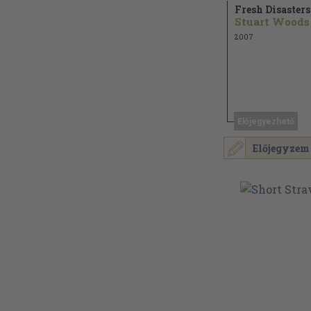
Fresh Disasters
Stuart Woods
2007
Előjegyezhető
Előjegyzem