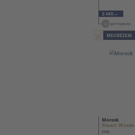
2.640
,-Ft
13
pont kapható
MEGNÉZEM
Mocsok
Stuart Woods
2002