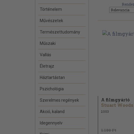
Rendez
Történelem
Művészetek
Természettudomány
Műszaki
Vallás
Életrajz
Háztartástan
Pszichológia
A filmgyártó
Szerelmes regények
Stuart Woods
Akció, kaland
2003
Idegennyelv
1.180 Ft