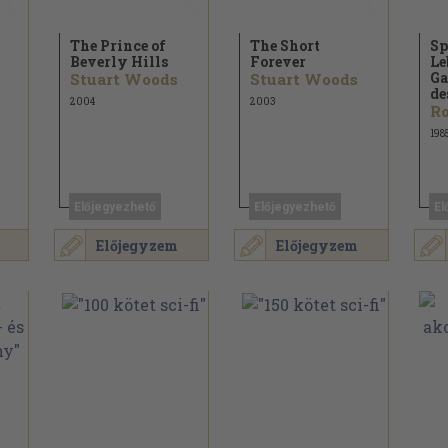
The Prince of
The Short
Sp
Beverly Hills
Forever
Le
Ga
Stuart Woods
Stuart Woods
des
2004
2003
Ro
198
Előjegyezhető
Előjegyezhető
El
Előjegyzem
Előjegyzem