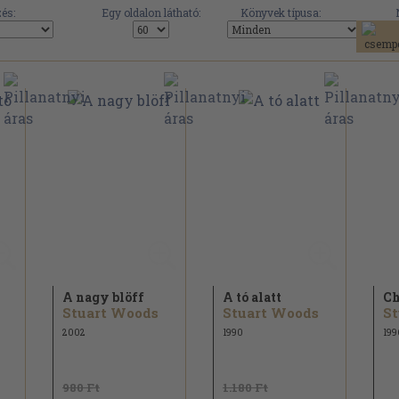
és:
Egy oldalon látható:
Könyvek típusa:
A nagy blöff
A tó alatt
C
Stuart Woods
Stuart Woods
St
2002
1990
199
980 Ft
1.180 Ft