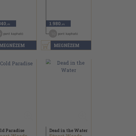
840
1.980
,-Ft
,-Ft
9
10
pont kapható
pont kapható
MEGNÉZEM
MEGNÉZEM
ld Paradise
Dead in the Water
uart Woods
Stuart Woods