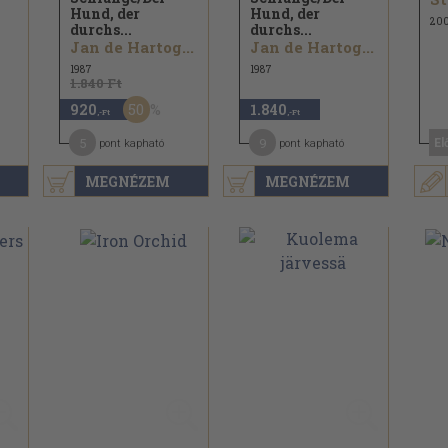
Hund, der
Hund, der
200
durchs...
durchs...
Jan de Hartog...
Jan de Hartog...
1987
1987
1.840 Ft
50
920
1.840
,-Ft
,-Ft
5
9
El
pont kapható
pont kapható
MEGNÉZEM
MEGNÉZEM