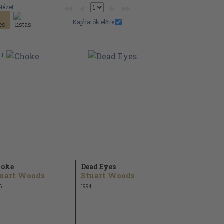
Nézet:
Kaphatók előre:
hoke
Dead Eyes
uart Woods
Stuart Woods
6
1994