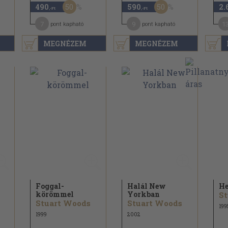
50
50
490
590
2.
,-Ft
,-Ft
7
9
1
pont kapható
pont kapható
MEGNÉZEM
MEGNÉZEM
Foggal-
Halál New
He
körömmel
Yorkban
St
Stuart Woods
Stuart Woods
199
1999
2002