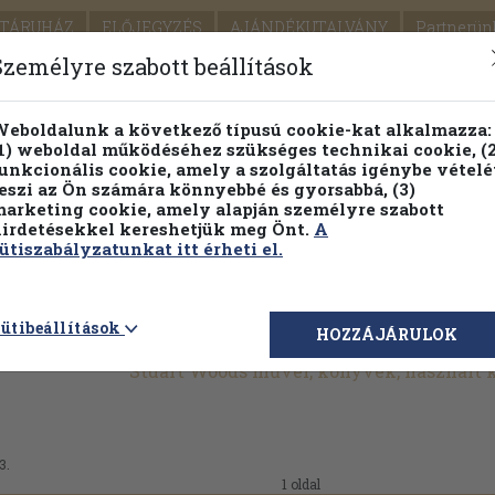
TÁRUHÁZ
ELŐJEGYZÉS
AJÁNDÉKUTALVÁNY
Partnerün
SZÁLLÍTÁS
SEGÍTSÉG
Személyre szabott beállítások
1.
Részletes kereső
Témaköri fa
eboldalunk a következő típusú cookie-kat alkalmazza:
1) weboldal működéséhez szükséges technikai cookie, (2
KIADV
unkcionális cookie, amely a szolgáltatás igénybe vételé
LEGNA
eszi az Ön számára könnyebbé és gyorsabbá, (3)
arketing cookie, amely alapján személyre szabott
PILLANATNYI ÁRAINK
FENNTARTHATÓ OLVASMÁN
irdetésekkel kereshetjük meg Önt.
A
ütiszabályzatunkat itt érheti el.
ütibeállítások
HOZZÁJÁRULOK
Stuart Woods művei, könyvek, használt
3.
1 oldal