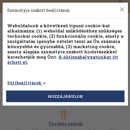
0
Toggle
Főmenü
Könyveink
navigation
Személyre szabott beállítások
Weboldalunk a következő típusú cookie-kat
alkalmazza: (1) weboldal működéséhez szükséges
technikai cookie, (2) funkcionális cookie, amely a
szolgáltatás igénybe vételét teszi az Ön számára
könnyebbé és gyorsabbá, (3) marketing cookie,
Válogasson több mint 30 000 kötet közül
amely alapján személyre szabott hirdetésekkel
Hobbi témakörökben
20% kedvezménnyel!
kereshetjük meg Önt.
A sütiszabályzatunkat itt
érheti el.
Sütibeállítások
HOZZÁJÁRULOK
További szűrők