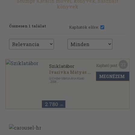
Stumpf Katalin művei, könyvek, használt
könyvek
Összesen 1 találat
Kaphatók előre:
22
Kapható pont:
Sziklatábor
Ivasivka Mátyás
...
MEGNÉZEM
Új Ember-Márton Áron Kiadó
,
2006
Fűzött kemény papírkötés
,
517
oldal
2.780
,-Ft