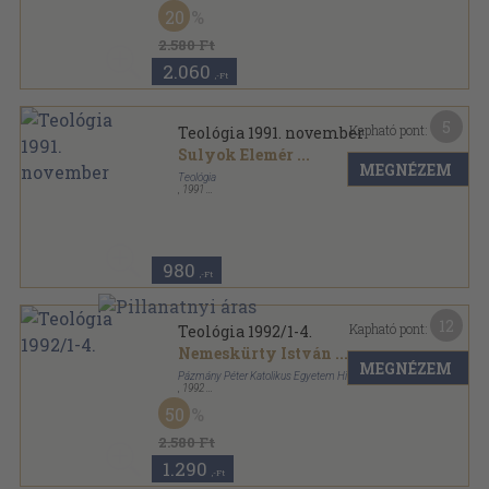
Ragasztott papírkötés
,
256
oldal
20
Teológia sorozat
2.580 Ft
2.060
,-Ft
5
Kapható pont:
Teológia 1991. november
Sulyok Elemér
...
MEGNÉZEM
Teológia
,
1991
Ragasztott papírkötés
,
64
oldal
Teológia sorozat
980
,-Ft
12
Kapható pont:
Teológia 1992/1-4.
Nemeskürty István
...
MEGNÉZEM
Pázmány Péter Katolikus Egyetem Hittudományi Kar
,
1992
Ragasztott papírkötés
,
256
oldal
50
Teológia sorozat
2.580 Ft
1.290
,-Ft