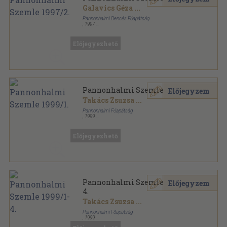
Galavics Géza
...
Pannonhalmi Bencés Főapátság
,
1997
Ragasztott papírkötés
,
156
oldal
Pannonhalmi Szemle sorozat
Előjegyezhető
Pannonhalmi Szemle 1999/1.
Előjegyzem
Takács Zsuzsa
...
Pannonhalmi Főapátság
,
1999
Ragasztott papírkötés
,
136
oldal
Pannonhalmi Szemle sorozat
Előjegyezhető
Pannonhalmi Szemle 1999/1-
Előjegyzem
4.
Takács Zsuzsa
...
Pannonhalmi Főapátság
,
1999
Ragasztott papírkötés
,
588
oldal