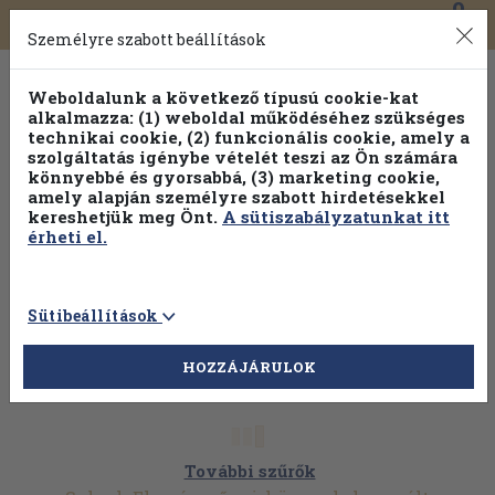
0
Toggle
Főmenü
Könyveink
navigation
Személyre szabott beállítások
Weboldalunk a következő típusú cookie-kat
alkalmazza: (1) weboldal működéséhez szükséges
technikai cookie, (2) funkcionális cookie, amely a
szolgáltatás igénybe vételét teszi az Ön számára
könnyebbé és gyorsabbá, (3) marketing cookie,
amely alapján személyre szabott hirdetésekkel
kereshetjük meg Önt.
A sütiszabályzatunkat itt
érheti el.
Sütibeállítások
HOZZÁJÁRULOK
További szűrők