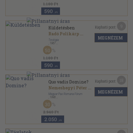
1.180 Ft
590
,-Ft
9
Kapható pont:
Küldetésben
Radó Polikárp
...
MEGNÉZEM
Teológia
,
1987
Ragasztott papírkötés
,
304
oldal
50
1.180 Ft
590
,-Ft
18
Kapható pont:
Quo vadis Domine?
Nemeshegyi Péter
...
MEGNÉZEM
Magyar Pax Romana Fórum
,
1998
Ragasztott papírkötés
,
447
oldal
30
2.940 Ft
2.050
,-Ft