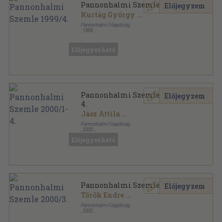
Pannonhalmi Szemle 1999/4.
Előjegyzem
Kurtág György
...
Pannonhalmi Főapátság
,
1999
Ragasztott papírkötés
,
155
oldal
Pannonhalmi Szemle sorozat
Előjegyezhető
Pannonhalmi Szemle 2000/1-
Előjegyzem
4.
Jász Attila
...
Pannonhalmi Főapátság
,
2000
Ragasztott papírkötés
,
574
oldal
Előjegyezhető
Pannonhalmi Szemle sorozat
Pannonhalmi Szemle 2000/3.
Előjegyzem
Török Endre
...
Pannonhalmi Főapátság
,
2000
Ragasztott papírkötés
,
148
oldal
Pannonhalmi Szemle sorozat