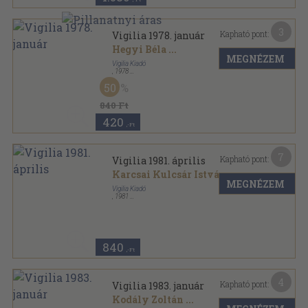
3
Kapható pont:
Vigilia 1978. január
Hegyi Béla
...
MEGNÉZEM
Vigilia Kiadó
,
1978
Ragasztott papírkötés
,
72
oldal
50
Vigilia sorozat
840 Ft
420
,-Ft
7
Kapható pont:
Vigilia 1981. április
Karcsai Kulcsár István
...
MEGNÉZEM
Vigilia Kiadó
,
1981
Ragasztott papírkötés
,
71
oldal
Vigilia sorozat
840
,-Ft
4
Kapható pont:
Vigilia 1983. január
Kodály Zoltán
...