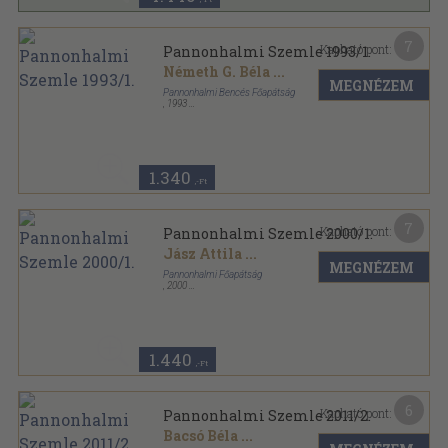
7
Kapható pont:
Pannonhalmi Szemle 1993/1.
Németh G. Béla
...
MEGNÉZEM
Pannonhalmi Bencés Főapátság
,
1993
Ragasztott papírkötés
,
116
oldal
Pannonhalmi Szemle sorozat
1.340
,-Ft
7
Kapható pont:
Pannonhalmi Szemle 2000/1.
Jász Attila
...
MEGNÉZEM
Pannonhalmi Főapátság
,
2000
Ragasztott papírkötés
,
145
oldal
Pannonhalmi Szemle sorozat
1.440
,-Ft
6
Kapható pont:
Pannonhalmi Szemle 2011/2.
Bacsó Béla
...