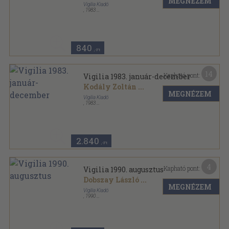
MEGNÉZEM
Vigilia Kiadó
,
1983
Ragasztott papírkötés
,
79
oldal
Vigilia sorozat
840
,-Ft
14
Kapható pont:
Vigilia 1983. január-december
Kodály Zoltán
...
MEGNÉZEM
Vigilia Kiadó
,
1983
Tűzött kötés
,
958
oldal
Vigilia sorozat
2.840
,-Ft
4
Kapható pont:
Vigilia 1990. augusztus
Dobszay László
...
MEGNÉZEM
Vigilia Kiadó
,
1990
Ragasztott papírkötés
,
79
oldal
Vigilia sorozat