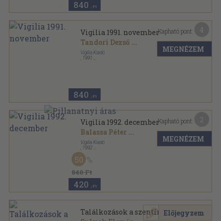
840
,-Ft
4
Kapható pont:
Vigilia 1991. november
Tandori Dezső
...
MEGNÉZEM
Vigilia Kiadó
,
1991
Ragasztott papírkötés
,
79
oldal
Vigilia sorozat
840
,-Ft
2
Kapható pont:
Vigilia 1992. december
Balassa Péter
...
MEGNÉZEM
Vigilia Kiadó
,
1992
Ragasztott papírkötés
,
79
oldal
50
Vigilia sorozat
840 Ft
420
,-Ft
Találkozások a szentírással
Előjegyzem