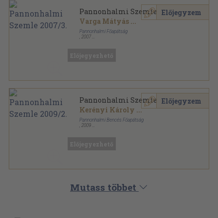
Pannonhalmi Szemle 2007/3.
Előjegyzem
Varga Mátyás
...
Pannonhalmi Főapátság
,
2007
Ragasztott papírkötés
,
116
oldal
Pannonhalmi Szemle sorozat
Előjegyezhető
Pannonhalmi Szemle 2009/2.
Előjegyzem
Kerényi Károly
...
Pannonhalmi Bencés Főapátság
,
2009
Ragasztott papírkötés
,
145
oldal
Pannonhalmi Szemle sorozat
Előjegyezhető
Mutass többet