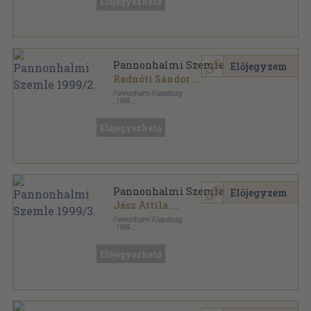
Előjegyezhető
Pannonhalmi Szemle sorozat
Pannonhalmi Szemle 1999/2.
Előjegyzem
Radnóti Sándor
...
Pannonhalmi Főapátság
,
1999
Ragasztott papírkötés
,
150
oldal
Pannonhalmi Szemle sorozat
Előjegyezhető
Pannonhalmi Szemle 1999/3.
Előjegyzem
Jász Attila
...
Pannonhalmi Főapátság
,
1999
Ragasztott papírkötés
,
147
oldal
Pannonhalmi Szemle sorozat
Előjegyezhető