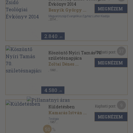
Évkönyv 2014
MEGNÉZEM
Benyik György
...
Magyarországi Evangélikus Egyház Luther Kiadója
,
2014
Ragasztott papírkötés
,
366
oldal
Keresztény-Zsidó Teológiai Évkönyv sorozat
2.840
,-Ft
37
Kapható pont:
Köszöntő Nyíri Tamás 70.
születésnapjára
MEGNÉZEM
Zoltai Dénes
...
,
1990
Vászon
,
525
oldal
4.580
,-Ft
9
Kapható pont:
Küldetésben
Kamarás István
...
MEGNÉZEM
Teológia
,
1987
Fűzött kemény papírkötés
,
304
oldal
50