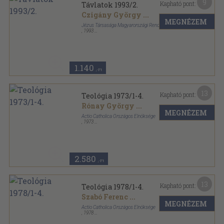
9
Kapható pont:
Távlatok 1993/2.
Czigány György
...
MEGNÉZEM
Jézus Társasága Magyarországi Rendtartománya
,
1993
Ragasztott papírkötés
,
127
oldal
Távlatok sorozat
1.140
,-Ft
13
Kapható pont:
Teológia 1973/1-4.
Rónay György
...
MEGNÉZEM
Actio Catholica Országos Elnöksége
,
1973
Ragasztott papírkötés
,
260
oldal
Teológia sorozat
2.580
,-Ft
13
Kapható pont:
Teológia 1978/1-4.
Szabó Ferenc
...
MEGNÉZEM
Actio Catholica Országos Elnöksége
,
1978
Ragasztott papírkötés
,
260
oldal
Teológia sorozat