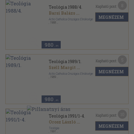
8
Kapható pont:
Teológia 1988/4.
Barsi Balázs
...
MEGNÉZEM
Actio Catholica Országos Elnöksége
,
1988
Ragasztott papírkötés
,
64
oldal
Teológia sorozat
980
,-Ft
5
Kapható pont:
Teológia 1989/1.
Széll Margit
...
MEGNÉZEM
Actio Catholica Országos Elnöksége
,
1989
Ragasztott papírkötés
,
64
oldal
Teológia sorozat
980
,-Ft
10
Kapható pont:
Teológia 1991/1-4.
Orosz László
...
MEGNÉZEM
Teológia
,
1991