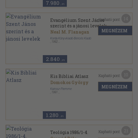
7.980
,-Ft
14
Kapható pont:
Evangélium Szent János
szerint és a jánosi levelek
MEGNÉZEM
Neal M. Flanagan
Korda Könyvkiadó-Bencés Kiadó
,
1992
Ragasztott papírkötés
,
141
oldal
Szegedi Bibliakommentár-Újszövetség sorozat
2.840
,-Ft
10
Kapható pont:
Kis Bibliai Atlasz
Domokos György
MEGNÉZEM
Kairosz-Piemme
,
1991
Fűzött papírkötés
,
64
oldal
1.280
,-Ft
21
Kapható pont:
Teológia 1986/1-4.