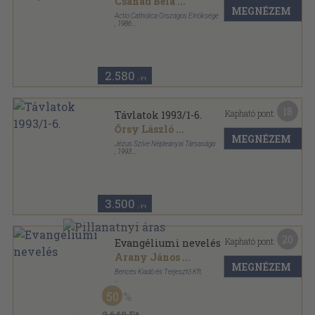
Csanád Béla
...
MEGNÉZEM
Actio Catholica Országos Elnöksége
,
1986
Ragasztott papírkötés
,
260
oldal
Teológia sorozat
2.580
,-Ft
18
Kapható pont:
Távlatok 1993/1-6.
Őrsy László
...
MEGNÉZEM
Jézus Szíve Népleányai Társasága
,
1993
Ragasztott papírkötés
,
868
oldal
Távlatok sorozat
3.500
,-Ft
20
Kapható pont:
Evangéliumi nevelés
Arany János
...
MEGNÉZEM
Bencés Kiadó és Terjesztő Kft.
Ragasztott papírkötés
,
312
oldal
50
2.640 Ft