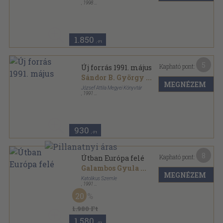
,
1998
Ragasztott papírkötés
,
179
oldal
Tihanyi Kalendárium sorozat
1.850
,-Ft
5
Kapható pont:
Új forrás 1991. május
Sándor B. György
...
MEGNÉZEM
József Attila Megyei Könyvtár
,
1991
Ragasztott papírkötés
,
88
oldal
Új Forrás sorozat
930
,-Ft
8
Kapható pont:
Útban Európa felé
Galambos Gyula
...
MEGNÉZEM
Katolikus Szemle
,
1991
Ragasztott papírkötés
,
222
oldal
20
Katolikus Szemle sorozat
1.980 Ft
1.580
,-Ft