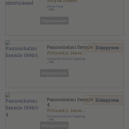
Sulyok Elemér
Bencés Kiadó
,
1996
Ragasztott papírkötés
,
184
oldal
Előjegyezhető
Pannonhalmi Szemle 1996/1.
Előjegyzem
Pilinszky János
...
Pannonhalmi Bencés Főapátság
,
1996
Ragasztott papírkötés
,
143
oldal
Pannonhalmi Szemle sorozat
Előjegyezhető
Pannonhalmi Szemle 1996/1-
Előjegyzem
4.
Pilinszky János
...
Pannonhalmi Bencés Főapátság
,
1996
Ragasztott papírkötés
,
588
oldal
Előjegyezhető
Pannonhalmi Szemle sorozat