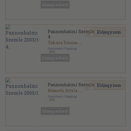
Előjegyezhető
Pannonhalmi Szemle 2003/1-
Előjegyzem
4.
Takács Zsuzsa
...
Pannonhalmi Főapátság
,
2003
Ragasztott papírkötés
,
514
oldal
Előjegyezhető
Pannonhalmi Szemle sorozat
Pannonhalmi Szemle 2005/1.
Előjegyzem
Németh Attila
...
Pannonhalmi Főapátság
,
2005
Ragasztott papírkötés
,
146
oldal
Pannonhalmi Szemle sorozat
Előjegyezhető