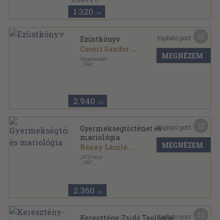
1.320
,-Ft
15
Kapható pont:
Ezüstkönyv
Csoóri Sándor
...
MEGNÉZEM
Magánkiadás
,
1994
Ragasztott papírkötés
,
346
oldal
Új Forrás Könyvek sorozat
2.940
,-Ft
12
Kapható pont:
Gyermekségtörténet és
mariológia
MEGNÉZEM
Rónay László
...
JATEPress
,
1997
Ragasztott papírkötés
,
271
oldal
2.360
,-Ft
23
Kapható pont:
Keresztény-Zsidó Teológiai