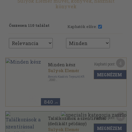
Sulyok Elemér művei, könyvek, használt
könyvek
Összesen 110 találat
Kaphatók előre:
4
Kapható pont:
Minden kész
Sulyok Elemér
MEGNÉZEM
Bencés Kiadó és Terjesztő Kft.
,
2000
Ragasztott papírkötés
,
102
oldal
840
,-Ft
14
Kapható pont:
Találkozások a szentírással
(dedikált példány)
MEGNÉZEM
Sulyok Elemér