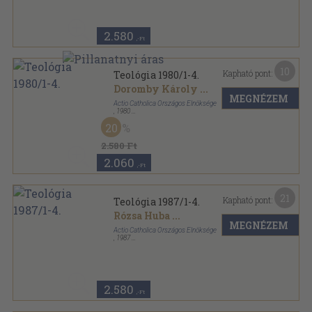
2.580
,-Ft
10
Kapható pont:
Teológia 1980/1-4.
Doromby Károly
...
MEGNÉZEM
Actio Catholica Országos Elnöksége
,
1980
Ragasztott papírkötés
,
256
oldal
20
Teológia sorozat
2.580 Ft
2.060
,-Ft
21
Kapható pont:
Teológia 1987/1-4.
Rózsa Huba
...
MEGNÉZEM
Actio Catholica Országos Elnöksége
,
1987
Ragasztott papírkötés
,
256
oldal
Teológia sorozat
2.580
,-Ft