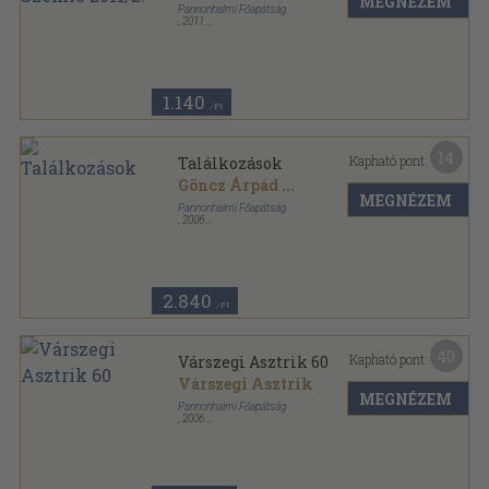
MEGNÉZEM
Pannonhalmi Főapátság
,
2011
Ragasztott papírkötés
,
122
oldal
Pannonhalmi Szemle sorozat
1.140
,-Ft
14
Kapható pont:
Találkozások
Göncz Árpád
...
MEGNÉZEM
Pannonhalmi Főapátság
,
2006
Ragasztott papírkötés
,
294
oldal
2.840
,-Ft
40
Kapható pont:
Várszegi Asztrik 60
Várszegi Asztrik
MEGNÉZEM
Pannonhalmi Főapátság
,
2006
Ragasztott papírkötés
,
686
oldal