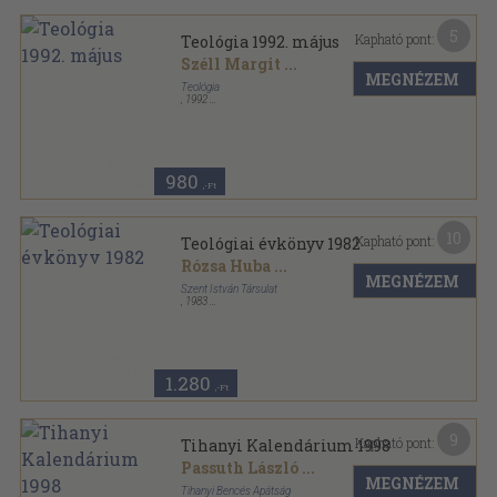
5
Kapható pont:
Teológia 1992. május
Széll Margit
...
MEGNÉZEM
Teológia
,
1992
Ragasztott papírkötés
,
63
oldal
Teológia sorozat
980
,-Ft
10
Kapható pont:
Teológiai évkönyv 1982
Rózsa Huba
...
MEGNÉZEM
Szent István Társulat
,
1983
Vászon
,
481
oldal
Teológiai évkönyv sorozat
1.280
,-Ft
9
Kapható pont:
Tihanyi Kalendárium 1998
Passuth László
...
MEGNÉZEM
Tihanyi Bencés Apátság