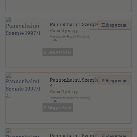
Pannonhalmi Szemle 1997/1.
Előjegyzem
Rába György
...
Pannonhalmi Bencés Főapátság
,
1997
Ragasztott papírkötés
,
123
oldal
Pannonhalmi Szemle sorozat
Előjegyezhető
Pannonhalmi Szemle 1997/1-
Előjegyzem
4.
Rába György
...
Pannonhalmi Bencés Főapátság
,
1997
Ragasztott papírkötés
,
631
oldal
Előjegyezhető
Pannonhalmi Szemle sorozat
Pannonhalmi Szemle 1997/2.
Előjegyzem