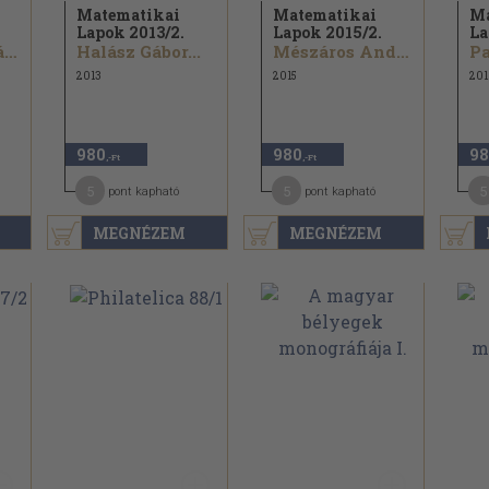
Matematikai
Matematikai
Ma
Lapok 2013/
2.
Lapok 2015/
2.
La
Keszegh István...
Halász Gábor...
Mészáros András...
2013
2015
201
980
980
98
,-Ft
,-Ft
5
5
5
pont kapható
pont kapható
MEGNÉZEM
MEGNÉZEM