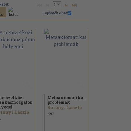
Nézet:
Kaphatók előre:
nemzetközi
Metaaxiomatikai
unkásmozgalom
problémák
lyegei
Surányi László
rányi László
1997
1