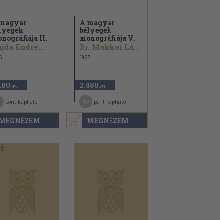
magyar
A magyar
lyegek
bélyegek
nográfiája II.
monográfiája V.
jda Endre...
Dr. Makkai László...
6
1967
480
2.480
,-Ft
,-Ft
2
12
pont kapható
pont kapható
MEGNÉZEM
MEGNÉZEM