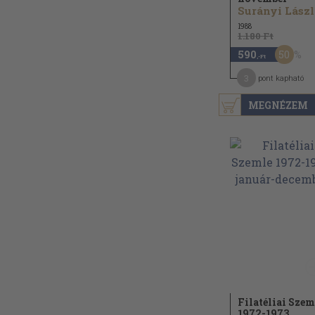
S
1988
1.180 Ft
50
590
,-Ft
3
pont kapható
MEGNÉZEM
Filatéliai Szem
1972-1973.