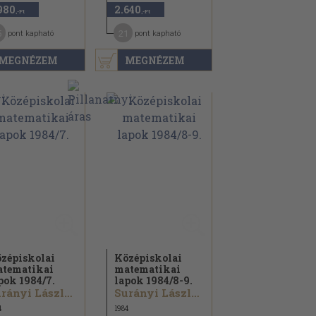
980
2.640
,-Ft
,-Ft
5
21
pont kapható
pont kapható
MEGNÉZEM
MEGNÉZEM
zépiskolai
Középiskolai
tematikai
matematikai
pok 1984/
7.
lapok 1984/
8-9.
Surányi László...
Surányi László...
4
1984