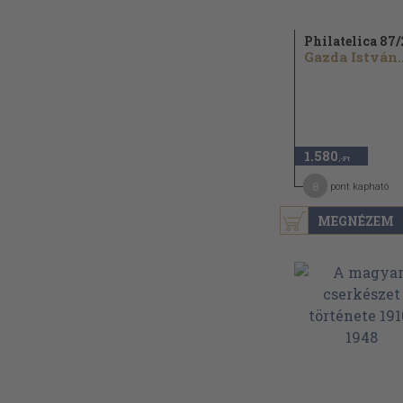
Philatelica 87/
Gazda István..
1.580
,-Ft
8
pont kapható
MEGNÉZEM