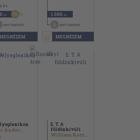
0 Ft
50
0
1.580
,-Ft
,-Ft
8
pont kapható
pont kapható
MEGNÉZEM
MEGNÉZEM
lyeglexikon
E. T. A
földönkívüli
r Andor...
William Kotzwinkle
8