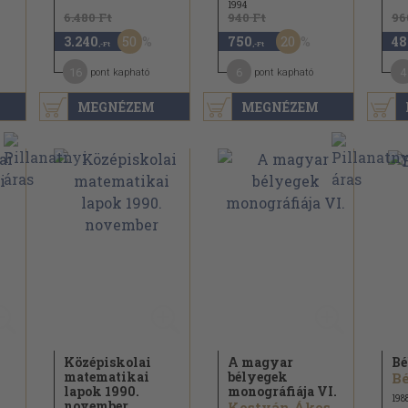
1994
6.480 Ft
940 Ft
96
50
20
3.240
750
48
,-Ft
,-Ft
16
6
4
pont kapható
pont kapható
MEGNÉZEM
MEGNÉZEM
Középiskolai
A magyar
Bé
matematikai
bélyegek
Bé
lapok 1990.
monográfiája VI.
198
november
Kostyán Ákos