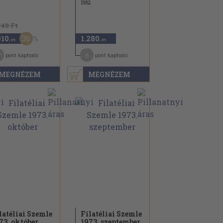
1982
740 Ft
30
910
1.280
,-Ft
,-Ft
7
6
pont kapható
pont kapható
MEGNÉZEM
MEGNÉZEM
latéliai Szemle
Filatéliai Szemle
73. október
1973. szeptember