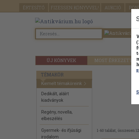
ÉRTESÍTŐ
FIZESSEN
KÖNYVVEL!
AUKCIÓ
PON
W
(
f
t
m
ÚJ KÖNYVEK
MOST ÉRKEZETT
h
s
TÉMAKÖR
Kiemelt témaköreink
S
Dedikált, aláírt
kiadványok
Regény, novella,
elbeszélés
Gyermek- és ifjúsági
1-60 találat, összesen 12
irodalom