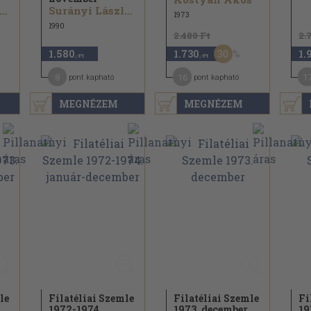
urányi László...
Surányi László...
1973
1990
2.480 Ft
2.
30
1.580
1.730
1.
,-Ft
,-Ft
8
16
1
pont kapható
pont kapható
MEGNÉZEM
MEGNÉZEM
le
Filatéliai Szemle
Filatéliai Szemle
Fi
1972-1974.
1973. december
19