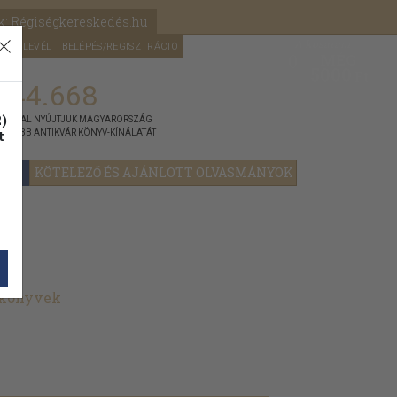
k: Régiségkereskedés.hu
A kosaram
HÍRLEVÉL
BELÉPÉS/REGISZTRÁCIÓ
MÉG
0
5000
Ft
144.668
)
ÁNNYAL NYÚJTJUK MAGYARORSZÁG
t
GYOBB ANTIKVÁR KÖNYV-KÍNÁLATÁT
YOK
KÖTELEZŐ ÉS AJÁNLOTT OLVASMÁNYOK
 könyvek