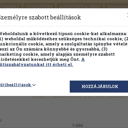
TÁRUHÁZ
ELŐJEGYZÉS
AJÁNDÉKUTALVÁNY
Partnerün
SZÁLLÍTÁS
SEGÍTSÉG
Személyre szabott beállítások
1.
Részletes kereső
Témaköri fa
eboldalunk a következő típusú cookie-kat alkalmazza:
1) weboldal működéséhez szükséges technikai cookie, (2
KIADV
unkcionális cookie, amely a szolgáltatás igénybe vételé
LEGNA
eszi az Ön számára könnyebbé és gyorsabbá, (3)
arketing cookie, amely alapján személyre szabott
PILLANATNYI ÁRAINK
FENNTARTHATÓ OLVASMÁN
irdetésekkel kereshetjük meg Önt.
A
ütiszabályzatunkat itt érheti el.
ütibeállítások
HOZZÁJÁRULOK
Surányi László művei, könyvek, használt
1.
3 oldal