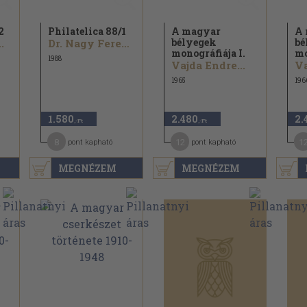
2
Philatelica 88/
1
A magyar
A 
bélyegek
bé
.
Dr. Nagy Ferenc...
monográfiája I.
mo
1988
Vajda Endre...
Va
1965
196
1.580
2.480
2.
,-Ft
,-Ft
8
12
1
pont kapható
pont kapható
MEGNÉZEM
MEGNÉZEM