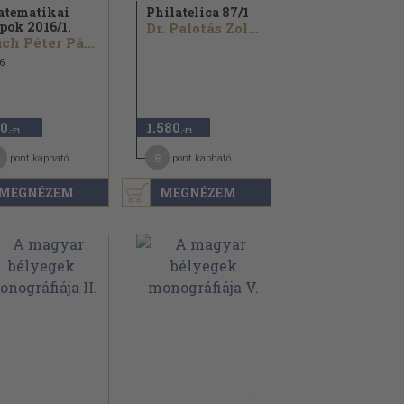
tematikai
Philatelica 87/
1
pok 2016/
1.
Dr. Palotás Zoltán...
Pach Péter Pál...
6
0
1.580
,-Ft
,-Ft
8
pont kapható
pont kapható
MEGNÉZEM
MEGNÉZEM