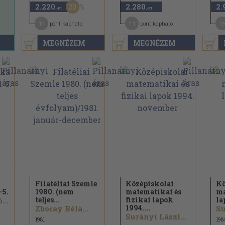
20
2.220
2.280
2.
,-Ft
,-Ft
11
11
1
pont kapható
pont kapható
MEGNÉZEM
MEGNÉZEM
Filatéliai Szemle
Középiskolai
Kö
-5.
1980. (nem
matematikai és
ma
teljes...
fizikai lapok
la
...
1994....
Zboray Béla...
Surányi László...
1981
198