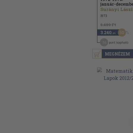
január-decemb
Surányi Lászl
1973
6.480 Ft
50
3.240
,-Ft
16
pont kapható
MEGNÉZEM