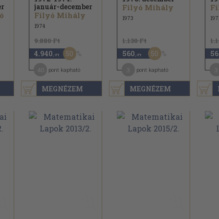
er
január-december
Filyó Mihály
Fi
ó
Filyó Mihály
1973
197
1974
9.880 Ft
1.130 Ft
1.
50
50
4.940
560
56
,-Ft
,-Ft
40
3
3
pont kapható
pont kapható
MEGNÉZEM
MEGNÉZEM