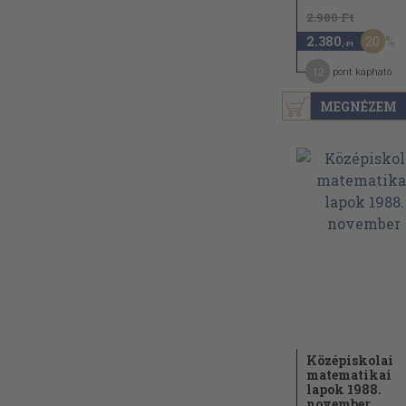
2.980 Ft
20
2.380
,-Ft
12
pont kapható
MEGNÉZEM
Középiskolai
matematikai
lapok 1988.
november