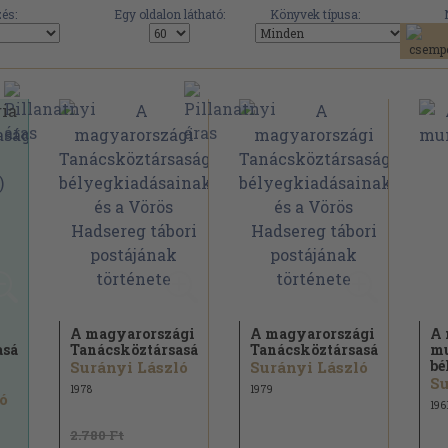
és:
Egy oldalon látható:
Könyvek típusa:
A magyarországi
A magyarországi
A 
aság
Tanácsköztársaság...
Tanácsköztársaság...
m
bé
Surányi László
Surányi László
Su
1978
1979
ó
196
2.780 Ft