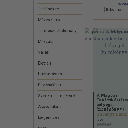
Rendez
Történelem
Művészetek
Természettudomány
Műszaki
Vallás
Életrajz
Háztartástan
Pszichológia
A Magyar
Szerelmes regények
Tanácsköztárs
bélyegei
Akció, kaland
(minikönyv)
Surányi Lászl
Idegennyelv
1979
3.480 Ft