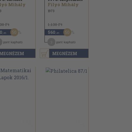
lyó Mihály
Filyó Mihály
3
1973
130 Ft
1.130 Ft
50
50
0
560
,-Ft
,-Ft
3
pont kapható
pont kapható
MEGNÉZEM
MEGNÉZEM