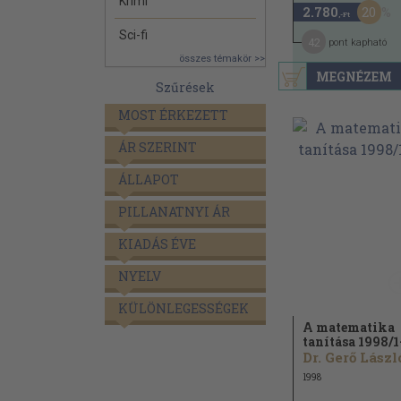
Krimi
20
2.780
,-Ft
Sci-fi
42
pont kapható
összes témakör >>
MEGNÉZEM
Szűrések
MOST ÉRKEZETT
ÁR SZERINT
ÁLLAPOT
PILLANATNYI ÁR
KIADÁS ÉVE
NYELV
KÜLÖNLEGESSÉGEK
A matematika
tanítása 1998/
1
Dr. Gerő László
1998