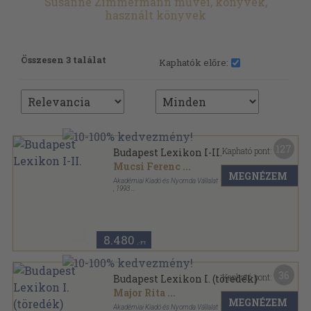
Susanne Zimmermann művei, könyvek,
használt könyvek
Összesen 3 találat
Kaphatók előre:
127
Kapható pont:
Budapest Lexikon I-II.
Mucsi Ferenc
...
MEGNÉZEM
Akadémiai Kiadó és Nyomda Vállalat
,
1993
Vászon
,
1424
oldal
8.480
,-Ft
36
Kapható pont:
Budapest Lexikon I. (töredék)
Major Rita
...
MEGNÉZEM
Akadémiai Kiadó és Nyomda Vállalat