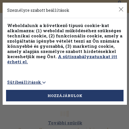
0
Toggle
Főmenü
Könyveink
navigation
Személyre szabott beállítások
Weboldalunk a következő típusú cookie-kat
alkalmazza: (1) weboldal működéséhez szükséges
technikai cookie, (2) funkcionális cookie, amely a
szolgáltatás igénybe vételét teszi az Ön számára
könnyebbé és gyorsabbá, (3) marketing cookie,
Válogasson több mint 1.000.000 kiadványunk közül
10-
amely alapján személyre szabott hirdetésekkel
100% kedvezménnyel!
kereshetjük meg Önt.
A sütiszabályzatunkat itt
érheti el.
Sütibeállítások
HOZZÁJÁRULOK
További szűrők