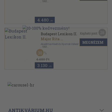
,
1993
Vászon
,
755
oldal
4.480
,-Ft
28
Kapható pont:
Budapest Lexikon II.
Major Rita
...
MEGNÉZEM
Akadémiai Kiadó és Nyomda Vállalat
,
1993
Vászon
,
669
oldal
30
4.480 Ft
3.130
,-Ft
ANTIKVÁRIUM.HU