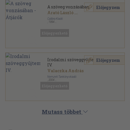
A szöveg vonzásában - Átjárók
Előjegyzem
Arató László
...
Calibra Kiadó
,
1994
Ragasztott papírkötés
,
81
oldal
Előjegyezhető
Irodalmi szöveggyűjtemény
Előjegyzem
IV.
Valaczka András
Nemzeti Tankönyvkiadó
,
2004
Ragasztott papírkötés
,
335
oldal
Előjegyezhető
Mutass többet