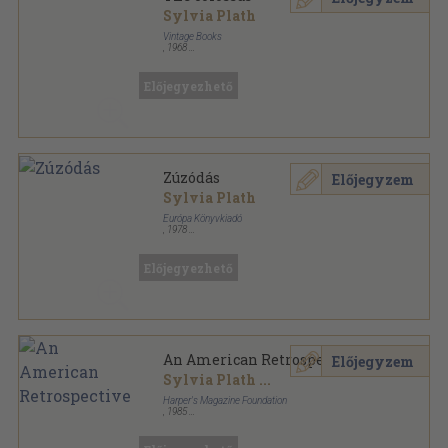
Sylvia Plath
Vintage Books
,
1968
Ragasztott papírkötés
,
83
oldal
Vintage Books sorozat
Előjegyezhető
Zúzódás
Előjegyzem
Sylvia Plath
Európa Könyvkiadó
,
1978
Fűzött kemény papírkötés
,
186
oldal
Előjegyezhető
An American Retrospective
Előjegyzem
Sylvia Plath
...
Harper's Magazine Foundation
,
1985
Ragasztott papírkötés
,
460
oldal