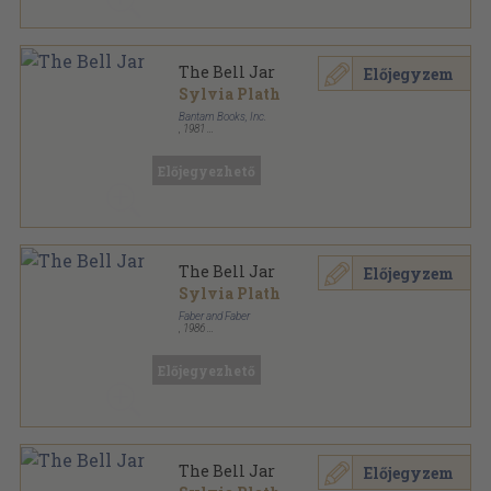
The Bell Jar
Előjegyzem
Sylvia Plath
Bantam Books, Inc.
,
1981
Ragasztott papírkötés
,
216
oldal
Bantam Books Novel sorozat
Előjegyezhető
The Bell Jar
Előjegyzem
Sylvia Plath
Faber and Faber
,
1986
Ragasztott papírkötés
,
258
oldal
Előjegyezhető
The Bell Jar
Előjegyzem