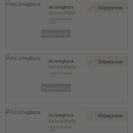
Az üvegbura
Előjegyzem
Sylvia Plath
Európa Könyvkiadó
,
2010
Fűzött kemény papírkötés
,
287
oldal
Előjegyezhető
Az üvegbura
Előjegyzem
Sylvia Plath
Európa Könyvkiadó
,
1971
Ragasztott papírkötés
,
280
oldal
Modern könyvtár sorozat
Előjegyezhető
Az üvegbura
Előjegyzem
Sylvia Plath
Európa Könyvkiadó
,
1977