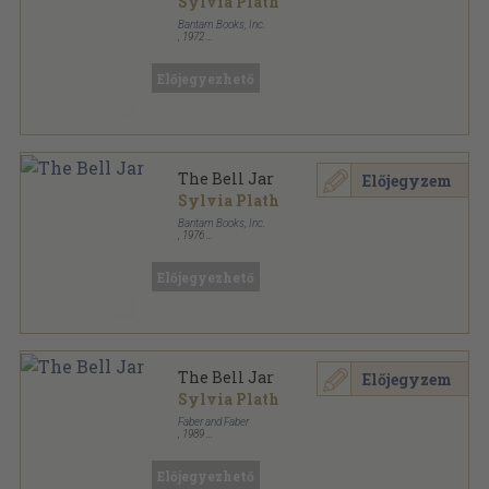
Sylvia Plath
Bantam Books, Inc.
,
1972
Ragasztott papírkötés
,
216
oldal
Bantam Books Novel sorozat
Előjegyezhető
The Bell Jar
Előjegyzem
Sylvia Plath
Bantam Books, Inc.
,
1976
Ragasztott papírkötés
,
216
oldal
Bantam Books Novel sorozat
Előjegyezhető
The Bell Jar
Előjegyzem
Sylvia Plath
Faber and Faber
,
1989
Ragasztott papírkötés
,
258
oldal
Előjegyezhető