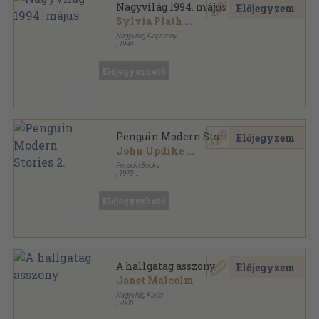
Nagyvilág 1994. május
Előjegyzem
Sylvia Plath
...
Nagyvilág Alapítvány
,
1994
Ragasztott papírkötés
,
155
oldal
Nagyvilág sorozat
Előjegyezhető
Penguin Modern Stories 2.
Előjegyzem
John Updike
...
Penguin Books
,
1970
Ragasztott papírkötés
,
142
oldal
Penguin Modern Stories sorozat
Előjegyezhető
A hallgatag asszony
Előjegyzem
Janet Malcolm
Nagyvilág Kiadó
,
2000
Ragasztott papírkötés
,
235
oldal