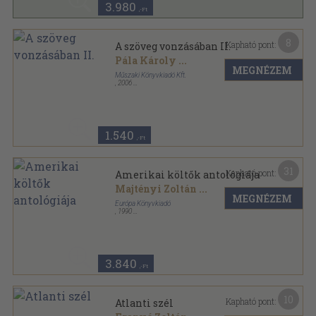
3.980
,-Ft
8
Kapható pont:
A szöveg vonzásában II.
Pála Károly
...
MEGNÉZEM
Műszaki Könyvkiadó Kft.
,
2006
Ragasztott papírkötés
,
200
oldal
1.540
,-Ft
31
Kapható pont:
Amerikai költők antológiája
Majtényi Zoltán
...
MEGNÉZEM
Európa Könyvkiadó
,
1990
Vászon
,
945
oldal
A világirodalom klasszikusai sorozat
3.840
,-Ft
10
Kapható pont:
Atlanti szél