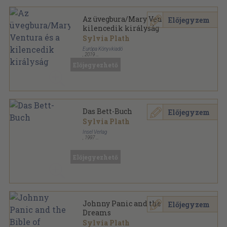
Az üvegbura/Mary Ventura és a
Előjegyzem
kilencedik királyság
Sylvia Plath
Európa Könyvkiadó
,
2019
Ragasztott kemény papírkötés
,
314
oldal
Előjegyezhető
Das Bett-Buch
Előjegyzem
Sylvia Plath
Insel Verlag
,
1997
Ragasztott papírkötés
,
44
oldal
Insel Taschenbuch sorozat
Előjegyezhető
Johnny Panic and the Bible of
Előjegyzem
Dreams
Sylvia Plath