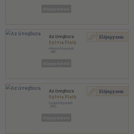
Ragasztott papírkötés
,
225
oldal
Európa Zsebkönyvek sorozat
Előjegyezhető
Az üvegbura
Előjegyzem
Sylvia Plath
Kriterion Könyvkiadó
,
1981
Ragasztott papírkötés
,
234
oldal
Lektúra sorozat
Előjegyezhető
Az üvegbura
Előjegyzem
Sylvia Plath
Európa Könyvkiadó
,
2002
Fűzött kemény papírkötés
,
288
oldal
Előjegyezhető