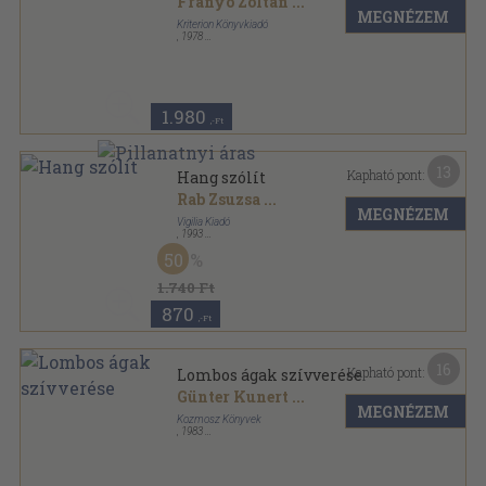
Franyó Zoltán
...
MEGNÉZEM
Kriterion Könyvkiadó
,
1978
Vászon
,
572
oldal
1.980
,-Ft
13
Kapható pont:
Hang szólít
Rab Zsuzsa
...
MEGNÉZEM
Vigilia Kiadó
,
1993
Ragasztott papírkötés
,
431
oldal
50
Vigilia Könyvek sorozat
1.740 Ft
870
,-Ft
16
Kapható pont:
Lombos ágak szívverése
Günter Kunert
...
MEGNÉZEM
Kozmosz Könyvek
,
1983
Vászon
,
378
oldal