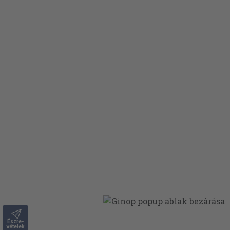
Észre-
vételek