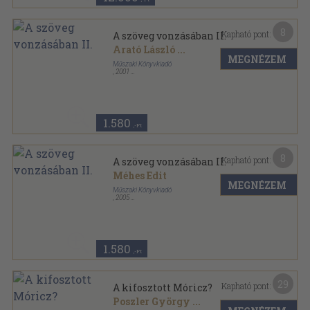
8
Kapható pont:
A szöveg vonzásában II.
Arató László
...
MEGNÉZEM
Műszaki Könyvkiadó
,
2001
Ragasztott papírkötés
,
124
oldal
Calibra Könyvek sorozat
1.580
,-Ft
8
Kapható pont:
A szöveg vonzásában II.
Méhes Edit
MEGNÉZEM
Műszaki Könyvkiadó
,
2005
Ragasztott papírkötés
,
124
oldal
Calibra Könyvek sorozat
1.580
,-Ft
29
Kapható pont:
A kifosztott Móricz?
Poszler György
...