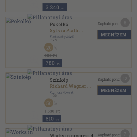
3.240
,-Ft
6
Kapható pont:
Pokolkő
Sylvia Plath
...
MEGNÉZEM
Európa Könyvkiadó
,
1971
Ragasztott papírkötés
,
422
oldal
20
Európa Zsebkönyvek sorozat
980 Ft
780
,-Ft
12
Kapható pont:
Színkép
Richard Wagner
...
MEGNÉZEM
Kozmosz Könyvek
,
1984
Vászon
,
605
oldal
50
1.630 Ft
810
,-Ft
7
Kapható pont:
Works in progress 4.