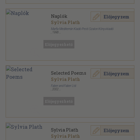
Naplók
Előjegyzem
Sylvia Plath
Marfa-Mediterrán Kiadó-Pesti Szalon Könyvkiadó
,
1998
Ragasztott papírkötés
,
507
oldal
Előjegyezhető
Selected Poems
Előjegyzem
Sylvia Plath
Faber and Faber Ltd
,
2002
Ragasztott papírkötés
,
77
oldal
Előjegyezhető
Sylvia Plath
Előjegyzem
Sylvia Plath