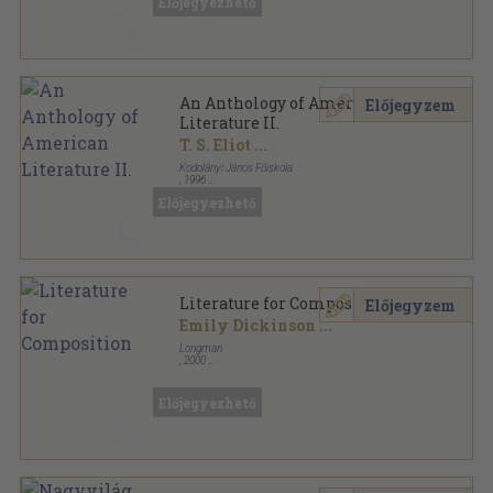
Előjegyezhető
An Anthology of American
Előjegyzem
Literature II.
T. S. Eliot
...
Kodolányi János Főiskola
,
1996
Ragasztott papírkötés
,
170
oldal
Előjegyezhető
Literature for Composition
Előjegyzem
Emily Dickinson
...
Longman
,
2000
Ragasztott papírkötés
,
1408
oldal
Előjegyezhető