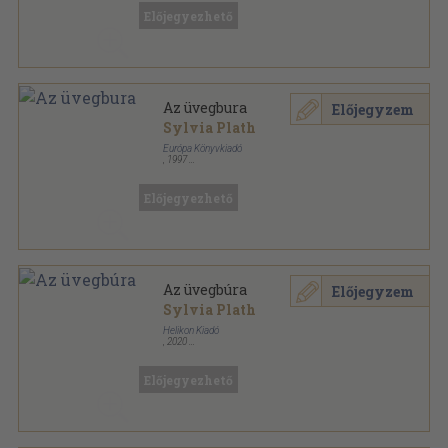
Előjegyezhető
Az üvegbura
Előjegyzem
Sylvia Plath
Európa Könyvkiadó
,
1997
Ragasztott papírkötés
,
252
oldal
Európa Zsebkönyvek sorozat
Előjegyezhető
Az üvegbúra
Előjegyzem
Sylvia Plath
Helikon Kiadó
,
2020
Ragasztott papírkötés
,
306
oldal
Helikon zsebkönyvek sorozat
Előjegyezhető