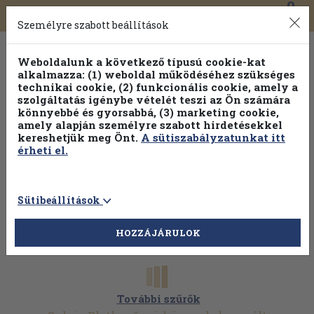
0
Toggle
Főmenü
Könyveink
navigation
Személyre szabott beállítások
Weboldalunk a következő típusú cookie-kat
alkalmazza: (1) weboldal működéséhez szükséges
technikai cookie, (2) funkcionális cookie, amely a
szolgáltatás igénybe vételét teszi az Ön számára
könnyebbé és gyorsabbá, (3) marketing cookie,
amely alapján személyre szabott hirdetésekkel
kereshetjük meg Önt.
A sütiszabályzatunkat itt
érheti el.
Sütibeállítások
HOZZÁJÁRULOK
További szűrők