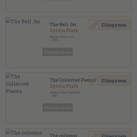
The Bell Jar
Előjegyzem
Sylvia Plath
Bantam Books, Inc.
,
1975
Ragasztott papírkötés
,
216
oldal
Bantam Books Novel sorozat
Előjegyezhető
The Collected Poems
Előjegyzem
Sylvia Plath
Harper & Row Publishers
,
1981
Vászon
,
351
oldal
Előjegyezhető
The colossus
Előjegyzem