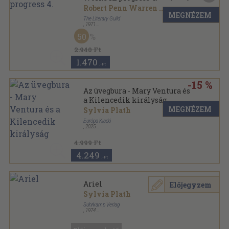
Robert Penn Warren
...
MEGNÉZEM
The Literary Guild
,
1971
Ragasztott papírkötés
,
355
oldal
50
Doubleday sorozat
2.940 Ft
1.470
,-Ft
-15 %
Az üvegbura - Mary Ventura és
a Kilencedik királyság
MEGNÉZEM
Sylvia Plath
Európa Kiadó
,
2025
Puhatáblás
,
320
oldal
4.999 Ft
4.249
,-Ft
Ariel
Előjegyzem
Sylvia Plath
Suhrkamp Verlag
,
1974
Fűzött kemény papírkötés
,
176
oldal
Bibliothek Suhrkamp sorozat