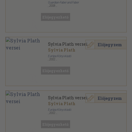
Guardian-Faber and Faber
,
2008
Tűzött kötés
,
22
oldal
Great poets of the 20th century sorozat
Előjegyezhető
Sylvia Plath versei
Előjegyzem
Sylvia Plath
Európa Könyvkiadó
,
2002
Fűzött kemény papírkötés
,
250
oldal
Lyra Mundi sorozat
Előjegyezhető
Sylvia Plath versei
Előjegyzem
Sylvia Plath
Európa Könyvkiadó
,
2002
Fűzött kemény papírkötés
,
250
oldal
Lyra Mundi sorozat
Előjegyezhető