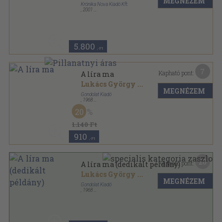
MEGNÉZEM
Krónika Nova Kiadó Kft.
,
2001
Ragasztott papírkötés
,
263
oldal
Könyvtár és katedra sorozat
5.800
,-Ft
7
Kapható pont:
A líra ma
Lukács György
...
MEGNÉZEM
Gondolat Kiadó
,
1968
Vászon
,
451
oldal
20
1.140 Ft
910
,-Ft
20
Kapható pont:
A líra ma (dedikált példány)
Lukács György
...
MEGNÉZEM
Gondolat Kiadó
,
1968
Vászon
,
451
oldal