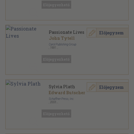
Előjegyezhető
Passionate Lives
Előjegyzem
John Tytell
Carol Publishing Group
,
1991
Félvászon
,
328
oldal
Birch Lane Press Book sorozat
Előjegyezhető
Sylvia Plath
Előjegyzem
Edward Butscher
Schaffner Press, Inc.
,
2003
Ragasztott papírkötés
,
408
oldal
Előjegyezhető