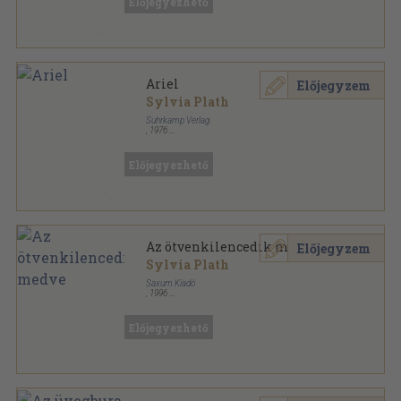
Előjegyezhető
Ariel
Előjegyzem
Sylvia Plath
Suhrkamp Verlag
,
1976
Fűzött kemény papírkötés
,
176
oldal
Bibliothek Suhrkamp sorozat
Előjegyezhető
Az ötvenkilencedik medve
Előjegyzem
Sylvia Plath
Saxum Kiadó
,
1996
Ragasztott papírkötés
,
247
oldal
Előjegyezhető