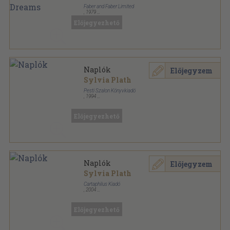
Faber and Faber Limited
,
1979
Ragasztott papírkötés
,
352
oldal
Előjegyezhető
Naplók
Előjegyzem
Sylvia Plath
Pesti Szalon Könyvkiadó
,
1994
Ragasztott papírkötés
,
507
oldal
Előjegyezhető
Naplók
Előjegyzem
Sylvia Plath
Cartaphilus Kiadó
,
2004
Fűzött kemény papírkötés
,
677
oldal
Előjegyezhető