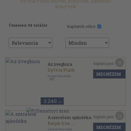
Sylvia Plath művei, könyvek, használt
könyvek
Összesen 94 találat
Kaphatók előre:
16
Kapható pont:
Az üvegbura
Sylvia Plath
MEGNÉZEM
Európa Könyvkiadó
,
1987
Ragasztott papírkötés
,
242
oldal
Európa Zsebkönyvek sorozat
3.240
,-Ft
12
Kapható pont:
A szerelem ajándéka
Ralph Iron
...
MEGNÉZEM
General Press Kiadó