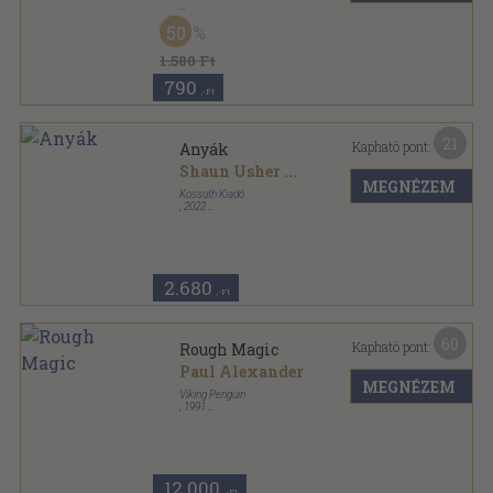
Fűzött kemény papírkötés
,
159
oldal
50
1.580 Ft
790
,-Ft
21
Kapható pont:
Anyák
Shaun Usher
...
MEGNÉZEM
Kossuth Kiadó
,
2022
Fűzött kemény papírkötés
,
189
oldal
Szívhez szóló levelek sorozat
2.680
,-Ft
60
Kapható pont:
Rough Magic
Paul Alexander
MEGNÉZEM
Viking Penguin
,
1991
Félvászon
,
402
oldal
12.000
,-Ft