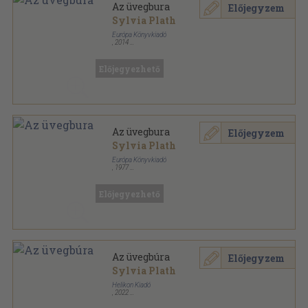
Az üvegbura
Előjegyzem
Sylvia Plath
Európa Könyvkiadó
,
2014
Ragasztott kemény papírkötés
,
287
oldal
Előjegyezhető
Az üvegbura
Előjegyzem
Sylvia Plath
Európa Könyvkiadó
,
1977
Könyvkötői kötés
,
225
oldal
Európa Zsebkönyvek sorozat
Előjegyezhető
Az üvegbúra
Előjegyzem
Sylvia Plath
Helikon Kiadó
,
2022
Ragasztott papírkötés
,
306
oldal
Helikon zsebkönyvek sorozat