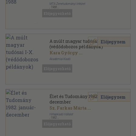
MTA Zenetudományi Intézet
,
1988
Ragasztott papírkötés
,
404
oldal
Előjegyezhető
Zenetudományi dolgozatok sorozat
A múlt magyar tudósai I-X.
Előjegyzem
(védődobozos példányok)
Kara György
...
Akadémiai Kiadó
Vászon
,
9925
oldal
Előjegyezhető
A Múlt Magyar Tudósai sorozat
Élet és Tudomány 1982. január-
Előjegyzem
december
Sz. Farkas Márta
...
Hírlapkiadó Vállalat
,
1982
Könyvkötői kötés
,
1663
oldal
Előjegyezhető
Élet és Tudomány sorozat