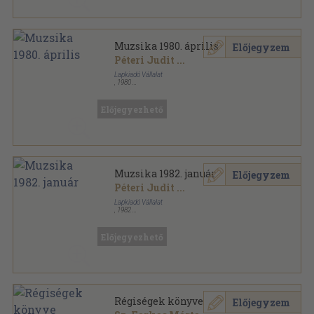
Muzsika 1980. április
Előjegyzem
Péteri Judit
...
Lapkiadó Vállalat
,
1980
Tűzött kötés
,
48
oldal
Muzsika sorozat
Előjegyezhető
Muzsika 1982. január
Előjegyzem
Péteri Judit
...
Lapkiadó Vállalat
,
1982
Tűzött kötés
,
48
oldal
Muzsika sorozat
Előjegyezhető
Régiségek könyve
Előjegyzem