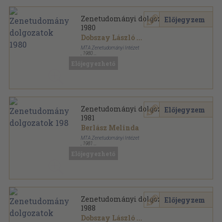
Zenetudományi dolgozatok
Előjegyzem
1980
Dobszay László
...
MTA Zenetudományi Intézet
,
1980
Ragasztott papírkötés
,
406
oldal
Előjegyezhető
Zenetudományi dolgozatok sorozat
Zenetudományi dolgozatok
Előjegyzem
1981
Berlász Melinda
MTA Zenetudományi Intézet
,
1981
Ragasztott papírkötés
,
461
oldal
Előjegyezhető
Zenetudományi dolgozatok sorozat
Zenetudományi dolgozatok
Előjegyzem
1988
Dobszay László
...