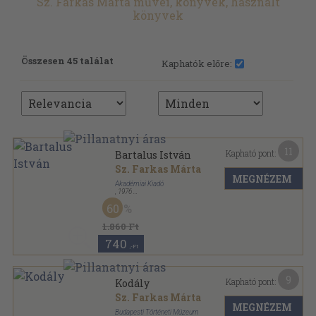
Sz. Farkas Márta művei, könyvek, használt
könyvek
Összesen 45 találat
Kaphatók előre:
11
Kapható pont:
Bartalus István
Sz. Farkas Márta
MEGNÉZEM
Akadémiai Kiadó
,
1976
Vászon
,
171
oldal
60
A Múlt Magyar Tudósai sorozat
1.860 Ft
740
,-Ft
9
Kapható pont:
Kodály
Sz. Farkas Márta
MEGNÉZEM
Budapesti Történeti Múzeum