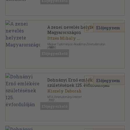
Előjegyezhető
A zenei nevelés helyzete
Előjegyzem
Magyarországon
Ittzés Mihály
...
Magyar Tudományos Akadémia Zenetudományi
Intézet
,
1981
Fűzött papírkötés
,
110
oldal
Előjegyezhető
Dohnányi Ernő emlékére
Előjegyzem
születésének 125. évfordulóján
Kiszely Deborah
MTA Zenetudományi Intézet
,
2002
Tűzött kötés
,
35
oldal
Előjegyezhető