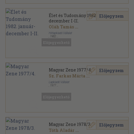
Élet és Tudomány 1982. január-
Előjegyzem
december I-II.
Oláh Tamás
...
Hírlapkiadó Vállalat
,
1982
Könyvkötői kötés
,
1663
oldal
Előjegyezhető
Élet és Tudomány sorozat
Magyar Zene 1977/4.
Előjegyzem
Sz. Farkas Márta
...
Lapkiadó Vállalat
,
1977
Ragasztott papírkötés
,
105
oldal
Magyar Zene sorozat
Előjegyezhető
Magyar Zene 1978/3.
Előjegyzem
Tóth Aladár
...