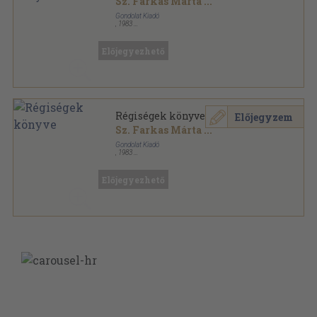
Sz. Farkas Márta
...
Gondolat Kiadó
,
1983
Könyvkötői vászonkötés
,
513
oldal
Előjegyezhető
Régiségek könyve
Előjegyzem
Sz. Farkas Márta
...
Gondolat Kiadó
,
1983
Könyvkötői kötés
,
513
oldal
Előjegyezhető