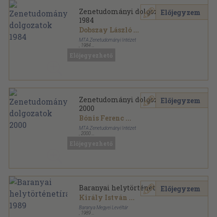
Zenetudományi dolgozatok
Előjegyzem
1984
Dobszay László
...
MTA Zenetudományi Intézet
,
1984
Ragasztott papírkötés
,
268
oldal
Előjegyezhető
Zenetudományi dolgozatok sorozat
Zenetudományi dolgozatok
Előjegyzem
2000
Bónis Ferenc
...
MTA Zenetudományi Intézet
,
2000
Ragasztott papírkötés
,
307
oldal
Előjegyezhető
Zenetudományi dolgozatok sorozat
Baranyai helytörténetírás 1989
Előjegyzem
Király István
...
Baranya Megyei Levéltár
,
1989