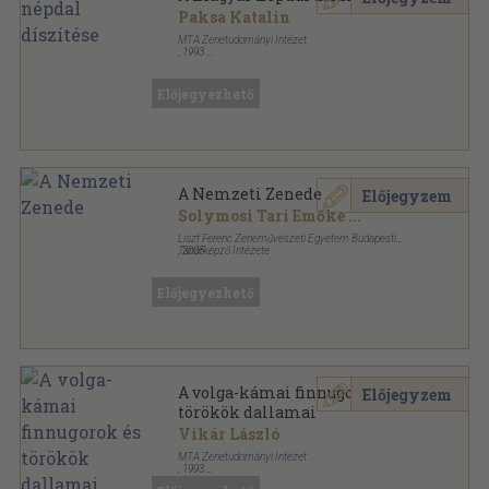
Paksa Katalin
MTA Zenetudományi Intézet
,
1993
Fűzött keménykötés
,
469
oldal
Előjegyezhető
A Nemzeti Zenede
Előjegyzem
Solymosi Tari Emőke
...
Liszt Ferenc Zeneművészeti Egyetem Budapesti
Tanárképző Intézete
,
2005
Fűzött kemény papírkötés
,
379
oldal
Előjegyezhető
A volga-kámai finnugorok és
Előjegyzem
törökök dallamai
Vikár László
MTA Zenetudományi Intézet
,
1993
Fűzött kemény papírkötés
,
178
oldal