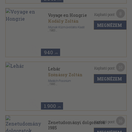
8
Kapható pont:
Voyage en Hongrie
Kodály Zoltán
MEGNÉZEM
Múzsák Közművelődési Kiadó
,
1983
Ragasztott papírkötés
,
94
oldal
940
,-Ft
10
Kapható pont:
Lehár
Szénássy Zoltán
MEGNÉZEM
Madách-Posonium
,
1995
Ragasztott papírkötés
,
160
oldal
1.900
,-Ft
16
Kapható pont:
Zenetudományi dolgozatok
1985