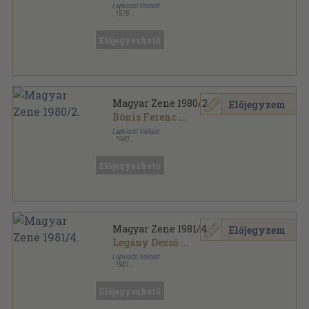
Lapkiadó Vállalat
,
1978
Fűzött papírkötés
,
105
oldal
Magyar Zene sorozat
Előjegyezhető
Magyar Zene 1980/2.
Előjegyzem
Bónis Ferenc
...
Lapkiadó Vállalat
,
1980
Fűzött papírkötés
,
105
oldal
Magyar Zene sorozat
Előjegyezhető
Magyar Zene 1981/4.
Előjegyzem
Legány Dezső
...
Lapkiadó Vállalat
,
1981
Fűzött papírkötés
,
109
oldal
Magyar Zene sorozat
Előjegyezhető