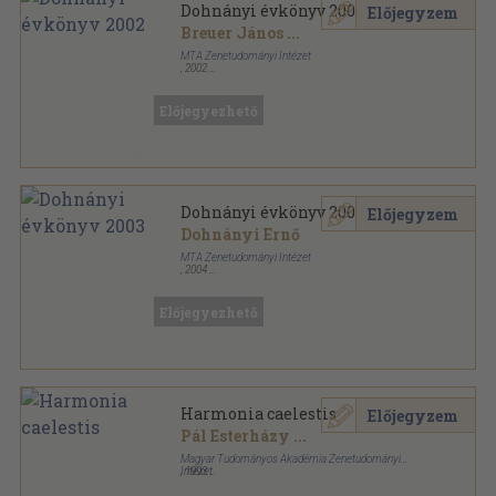
Dohnányi évkönyv 2002
Előjegyzem
Breuer János
...
MTA Zenetudományi Intézet
,
2002
Ragasztott papírkötés
,
214
oldal
Dohnányi Ernő Archívum sorozat
Előjegyezhető
Dohnányi évkönyv 2003
Előjegyzem
Dohnányi Ernő
MTA Zenetudományi Intézet
,
2004
Ragasztott papírkötés
,
400
oldal
Dohnányi Ernő Archívum sorozat
Előjegyezhető
Harmonia caelestis
Előjegyzem
Pál Esterházy
...
Magyar Tudományos Akadémia Zenetudományi
Intézet
,
1993
Ragasztott papírkötés
,
421
oldal
Musicalia Danubiana sorozat