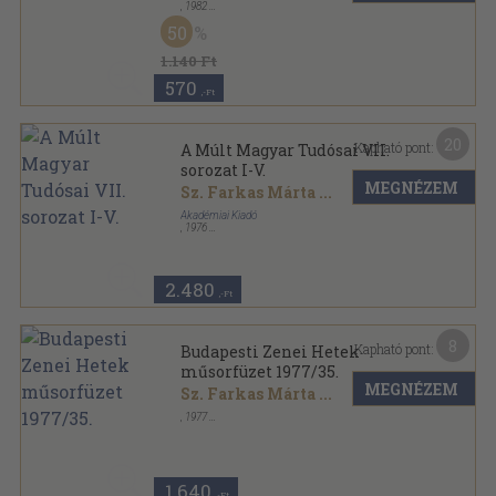
,
1982
Tűzött kötés
,
54
oldal
50
1.140 Ft
570
,-Ft
20
Kapható pont:
A Múlt Magyar Tudósai VII.
sorozat I-V.
MEGNÉZEM
Sz. Farkas Márta
...
Akadémiai Kiadó
,
1976
Vászon
,
913
oldal
A Múlt Magyar Tudósai sorozat
2.480
,-Ft
8
Kapható pont:
Budapesti Zenei Hetek
műsorfüzet 1977/35.
MEGNÉZEM
Sz. Farkas Márta
...
,
1977
Tűzött kötés
,
48
oldal
Budapesti Zenei Hetek műsorfüzet sorozat
1.640
,-Ft