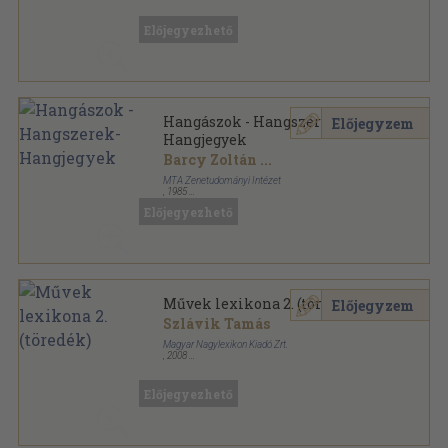
Fűzött kemény papírkötés
,
690
oldal
Baranyai helytörténetírás sorozat
Előjegyezhető
Hangászok - Hangszerek-
Előjegyzem
Hangjegyek
Barcy Zoltán
...
MTA Zenetudományi Intézet
,
1985
Ragasztott papírkötés
,
291
oldal
Előjegyezhető
Műhelytanulmányok a Magyar Zenetörténethez
sorozat
Művek lexikona 2. (töredék)
Előjegyzem
Szlávik Tamás
Magyar Nagylexikon Kiadó Zrt.
,
2008
Fűzött keménykötés
,
953
oldal
Előjegyezhető