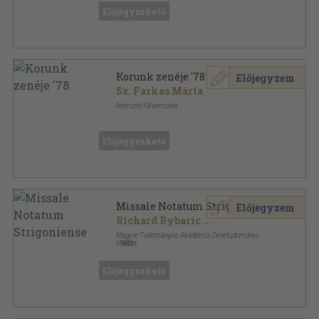
Előjegyezhető
Korunk zenéje '78
Előjegyzem
Sz. Farkas Márta
Nemzeti Filharmónia
Tűzött kötés
,
106
oldal
Előjegyezhető
Missale Notatum Strigoniense
Előjegyzem
Richard Rybaric
...
Magyar Tudományos Akadémia Zenetudományi
Intézet
,
1982
Fűzött papírkötés
,
692
oldal
Musicalia Danubiana sorozat
Előjegyezhető