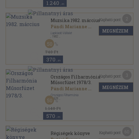
1.240
,-Ft
2
Kapható pont:
Muzsika 1982. március
Pándi Marianne
...
MEGNÉZEM
Lapkiadó Vállalat
,
1982
Tűzött kötés
,
48
oldal
50
Muzsika sorozat
740 Ft
370
,-Ft
3
Kapható pont:
Országos Filharmónia
Műsorfüzet 1978/3.
MEGNÉZEM
Pándi Marianne
...
Országos Filharmónia
,
1978
50
Tűzött kötés
,
36
oldal
Országos Filharmónia Műsorfüzet sorozat
1.140 Ft
570
,-Ft
60
Kapható pont:
Régiségek könyve