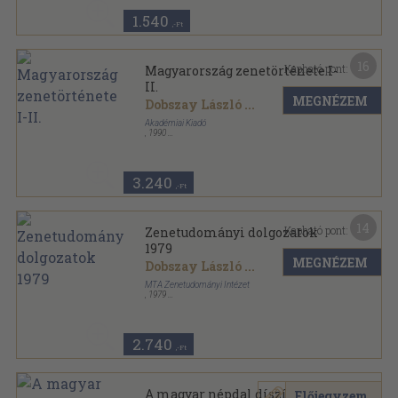
1.540
,-Ft
16
Kapható pont:
Magyarország zenetörténete I-
II.
MEGNÉZEM
Dobszay László
...
Akadémiai Kiadó
,
1990
Vászon
,
1249
oldal
3.240
,-Ft
14
Kapható pont:
Zenetudományi dolgozatok
1979
MEGNÉZEM
Dobszay László
...
MTA Zenetudományi Intézet
,
1979
Ragasztott papírkötés
,
323
oldal
Zenetudományi dolgozatok sorozat
2.740
,-Ft
A magyar népdal díszítése
Előjegyzem