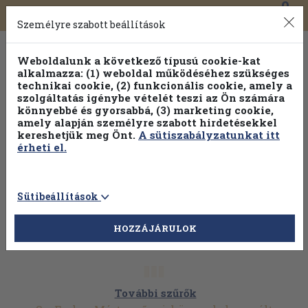
0
Toggle
Főmenü
Könyveink
navigation
Személyre szabott beállítások
Weboldalunk a következő típusú cookie-kat
alkalmazza: (1) weboldal működéséhez szükséges
technikai cookie, (2) funkcionális cookie, amely a
szolgáltatás igénybe vételét teszi az Ön számára
könnyebbé és gyorsabbá, (3) marketing cookie,
Válogasson több mint 30 000 kötet közül
amely alapján személyre szabott hirdetésekkel
Hobbi témakörökben
20% kedvezménnyel!
kereshetjük meg Önt.
A sütiszabályzatunkat itt
érheti el.
Sütibeállítások
HOZZÁJÁRULOK
További szűrők