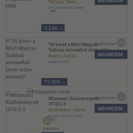
MEGNÉZEM
Tallián Tibor
...
MTA Zenetudományi Intézet
,
1985
Ragasztott papírkötés
,
286
oldal
Zenetudományi dolgozatok sorozat
3.240
,-Ft
385
Kapható pont:
"50 kötet a Múlt Magyar
Tudósai sorozatból (nem teljes
MEGNÉZEM
sorozat)"
Babics Antal
...
Akadémiai Kiadó
Vászon
,
10393
oldal
A Múlt Magyar Tudósai sorozat
77.000
,-Ft
10
Kapható pont:
Múzeumi Közlemények
1972/2-3.
MEGNÉZEM
Kodolányi János
...
Országos Múzeumi Tanács
,
1972
50
Varrott papírkötés
,
262
oldal
Múzeumi Közlemények sorozat
2.480 Ft