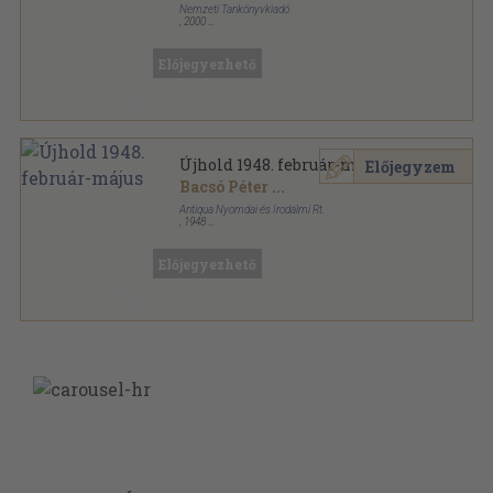
Nemzeti Tankönyvkiadó
,
2000
Ragasztott papírkötés
,
557
oldal
Előjegyezhető
Újhold 1948. február-május
Előjegyzem
Bacsó Péter
...
Antiqua Nyomdai és Irodalmi Rt.
,
1948
Tűzött kötés
,
62
oldal
Újhold sorozat
Előjegyezhető