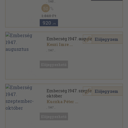
,
1948
Varrott papírkötés
,
110
oldal
50
Válasz sorozat
1.840 Ft
920
,-Ft
Emberség 1947. augusztus
Előjegyzem
Keszi Imre
...
,
1947
Fűzött papírkötés
,
74
oldal
Emberség sorozat
Előjegyezhető
Emberség 1947. szeptember-
Előjegyzem
október
Kuczka Péter
...
,
1947
Fűzött papírkötés
,
76
oldal
Emberség sorozat
Előjegyezhető