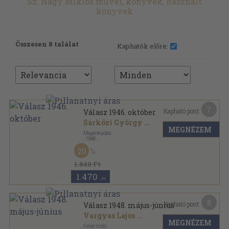
Sz. Nagy Miklós művei, könyvek, használt
könyvek
Összesen 8 találat
Kaphatók előre:
7
Kapható pont:
Válasz 1946. október
Sárközi György
...
MEGNÉZEM
Magánkiadás
,
1946
Tűzött kötés
,
96
oldal
20
Válasz sorozat
1.840 Ft
1.470
,-Ft
8
Kapható pont:
Válasz 1948. május-június
Vargyas Lajos
...
MEGNÉZEM
Fehér Holló