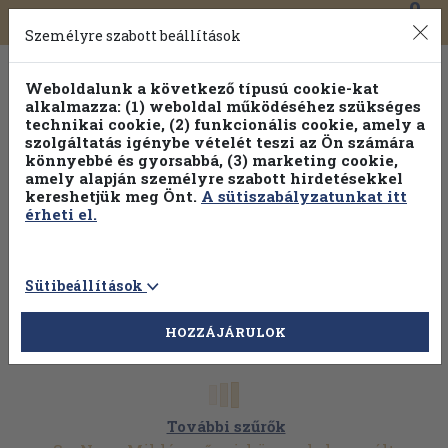
0
Toggle
Főmenü
Könyveink
navigation
Személyre szabott beállítások
Weboldalunk a következő típusú cookie-kat
alkalmazza: (1) weboldal működéséhez szükséges
technikai cookie, (2) funkcionális cookie, amely a
szolgáltatás igénybe vételét teszi az Ön számára
könnyebbé és gyorsabbá, (3) marketing cookie,
amely alapján személyre szabott hirdetésekkel
kereshetjük meg Önt.
A sütiszabályzatunkat itt
érheti el.
Sütibeállítások
HOZZÁJÁRULOK
További szűrők