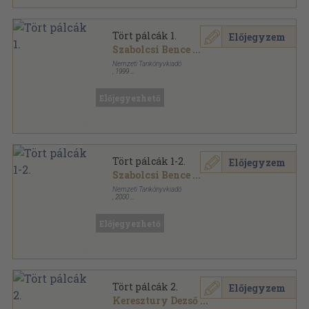
Tört pálcák 1.
Előjegyzem
Szabolcsi Bence
...
Nemzeti Tankönyvkiadó
,
1999
Ragasztott papírkötés
,
524
oldal
Előjegyezhető
Tört pálcák 1-2.
Előjegyzem
Szabolcsi Bence
...
Nemzeti Tankönyvkiadó
,
2000
Ragasztott papírkötés
,
1110
oldal
Előjegyezhető
Tört pálcák 2.
Előjegyzem
Keresztury Dezső
...