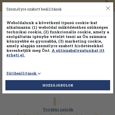
0
Toggle
Főmenü
Könyveink
navigation
Személyre szabott beállítások
Weboldalunk a következő típusú cookie-kat
alkalmazza: (1) weboldal működéséhez szükséges
technikai cookie, (2) funkcionális cookie, amely a
szolgáltatás igénybe vételét teszi az Ön számára
könnyebbé és gyorsabbá, (3) marketing cookie,
amely alapján személyre szabott hirdetésekkel
kereshetjük meg Önt.
A sütiszabályzatunkat itt
érheti el.
Sütibeállítások
HOZZÁJÁRULOK
További szűrők