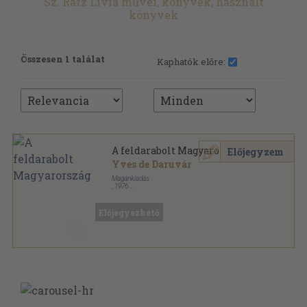
Sz. Rátz Livia művei, könyvek, használt
könyvek
Összesen 1 találat
Kaphatók előre:
A feldarabolt Magyarország
Előjegyzem
Yves de Daruvár
Magánkiadás
,
1976
Vászon
,
286
oldal
Előjegyezhető