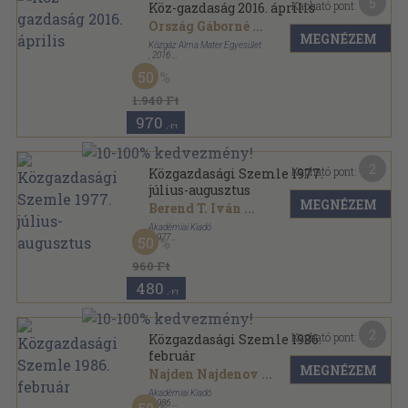
5
Kapható pont:
Köz-gazdaság 2016. április
Ország Gáborné
...
MEGNÉZEM
Közgáz Alma Mater Egyesület
,
2016
Ragasztott papírkötés
,
256
oldal
50
Köz-gazdaság sorozat
1.940 Ft
970
,-Ft
2
Kapható pont:
Közgazdasági Szemle 1977.
július-augusztus
MEGNÉZEM
Berend T. Iván
...
Akadémiai Kiadó
,
1977
50
Ragasztott papírkötés
,
250
oldal
Közgazdasági Szemle sorozat
960 Ft
480
,-Ft
2
Kapható pont:
Közgazdasági Szemle 1986.
február
MEGNÉZEM
Najden Najdenov
...
Akadémiai Kiadó
,
1986