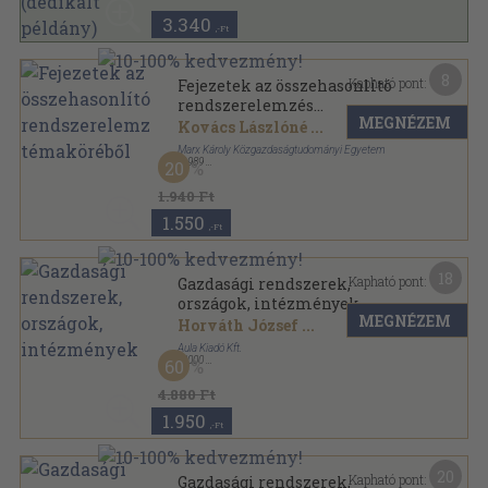
3.340
,-Ft
8
Kapható pont:
Fejezetek az összehasonlító
rendszerelemzés
MEGNÉZEM
témaköréből
Kovács Lászlóné
...
Marx Károly Közgazdaságtudományi Egyetem
,
1989
20
Tűzött kötés
,
269
oldal
1.940 Ft
1.550
,-Ft
18
Kapható pont:
Gazdasági rendszerek,
országok, intézmények
MEGNÉZEM
Horváth József
...
Aula Kiadó Kft.
,
2000
60
Fűzött kemény papírkötés
,
609
oldal
4.880 Ft
1.950
,-Ft
20
Kapható pont:
Gazdasági rendszerek,