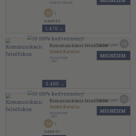
MEGNÉZEM
Szabó és Társai Bt.
Ragasztott papírkötés
,
83
oldal
50
2.940 Ft
1.470
,-Ft
28
Kapható pont:
Kommunikáció felsőfokon
Szabó Katalin
MEGNÉZEM
Kossuth Kiadó
,
1997
Ragasztott papírkötés
,
184
oldal
3.480
,-Ft
22
Kapható pont:
Kommunikáció felsőfokon
Szabó Katalin
MEGNÉZEM
Kossuth Kiadó
,
2002
Fűzött kemény papírkötés
,
404
oldal
30
3.480 Ft