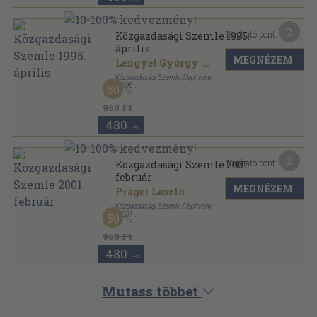
2
Kapható pont:
Közgazdasági Szemle 1995.
április
MEGNÉZEM
Lengyel György
...
Közgazdasági Szemle Alapítvány
,
1995
50
Ragasztott papírkötés
,
112
oldal
Közgazdasági Szemle sorozat
960 Ft
480
,-Ft
2
Kapható pont:
Közgazdasági Szemle 2001.
február
MEGNÉZEM
Práger László
...
Közgazdasági Szemle Alapítvány
,
2001
50
Ragasztott papírkötés
,
88
oldal
Közgazdasági Szemle sorozat
960 Ft
480
,-Ft
Mutass többet