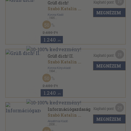
19
Kapható pont:
Grüß dich!
Szabó Katalin
...
MEGNÉZEM
Korona Kiadó
,
1995
Ragasztott papírkötés
,
193
oldal
50
2.480 Ft
1.240
,-Ft
19
Kapható pont:
Grüß dich! II.
Szabó Katalin
...
MEGNÉZEM
Korona Könyvkiadó
,
1994
Fűzött papírkötés
,
251
oldal
50
2.480 Ft
1.240
,-Ft
29
Kapható pont:
Információgazdaság
Szabó Katalin
...
MEGNÉZEM
Akadémiai Kiadó
,
2006
Fűzött kemény papírkötés
,
615
oldal