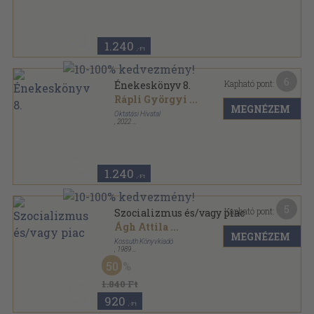
Varrott papírkötés
,
128
oldal
1.240
,-Ft
6
Kapható pont:
Énekeskönyv 8.
Rápli Györgyi
...
MEGNÉZEM
Oktatási Hivatal
,
2022
Ragasztott papírkötés
,
128
oldal
1.240
,-Ft
5
Kapható pont:
Szocializmus és/vagy piac
Ágh Attila
...
MEGNÉZEM
Kossuth Könyvkiadó
,
1989
Fűzött papírkötés
,
172
oldal
50
1.840 Ft
920
,-Ft