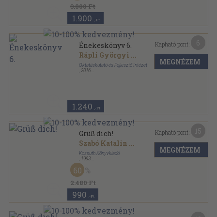
3.800 Ft
1.900
,-Ft
6
Kapható pont:
Énekeskönyv 6.
Rápli Györgyi
...
MEGNÉZEM
Oktatáskutató és Fejlesztő Intézet
,
2016
Ragasztott papírkötés
,
95
oldal
1.240
,-Ft
15
Kapható pont:
Grüß dich!
Szabó Katalin
...
MEGNÉZEM
Kossuth Könyvkiadó
,
1993
Ragasztott papírkötés
,
193
oldal
60
2.480 Ft
990
,-Ft