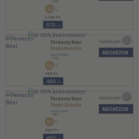
,
1974
Ragasztott papírkötés
,
283
oldal
50
1.150 Ft
570
,-Ft
7
Kapható pont:
Ferenczy Béni
Szabó Katalin
MEGNÉZEM
Corvina Kiadó
,
1976
Fűzött papírkötés
,
82
oldal
50
A művészet kiskönyvtára sorozat
960 Ft
480
,-Ft
7
Kapható pont:
Ferenczy Béni
Szabó Katalin
MEGNÉZEM
Corvina Kiadó
,
1967
Fűzött papírkötés
,
82
oldal
50
A művészet kiskönyvtára sorozat
960 Ft
480
,-Ft