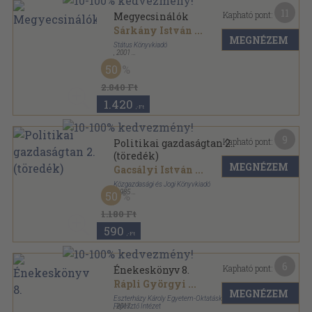
11
Kapható pont:
Megyecsinálók
Sárkány István
...
MEGNÉZEM
Státus Könyvkiadó
,
2001
Ragasztott papírkötés
,
116
oldal
50
Szemtanú könyvek sorozat
2.840 Ft
1.420
,-Ft
9
Kapható pont:
Politikai gazdaságtan 2.
(töredék)
MEGNÉZEM
Gacsályi István
...
Közgazdasági és Jogi Könyvkiadó
,
1985
50
Fűzött kemény papírkötés
,
346
oldal
1.180 Ft
590
,-Ft
6
Kapható pont:
Énekeskönyv 8.
Rápli Györgyi
...
MEGNÉZEM
Eszterházy Károly Egyetem-Oktatáskutató és
Fejlesztő Intézet
,
2017