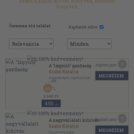
Szabó Katalin művei, könyvek, használt
könyvek
Összesen 414 találat
Kaphatók előre:
4
Kapható pont:
A "lágyuló" gazdaság
Szabó Katalin
MEGNÉZEM
Közgazdasági és Jogi Könyvkiadó
,
1989
Ragasztott papírkötés
,
190
oldal
60
1.140 Ft
450
,-Ft
5
Kapható pont:
A nagyvállalati kihívás
Szabó Katalin
MEGNÉZEM
Kossuth Könyvkiadó