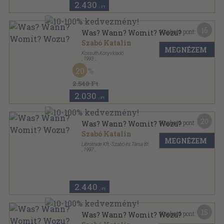
2.430
,-Ft
16
Kapható pont:
Was? Wann? Womit? Wozu?
Szabó Katalin
MEGNÉZEM
Kossuth Könyvkiadó
,
1993
Ragasztott papírkötés
,
291
oldal
20
2.540 Ft
2.030
,-Ft
20
Kapható pont:
Was? Wann? Womit? Wozu?
Szabó Katalin
MEGNÉZEM
Librotrade Kft.-Szabó és Társa Bt.
,
1997
Ragasztott papírkötés
,
293
oldal
2.440
,-Ft
15
Kapható pont:
Was? Wann? Womit? Wozu?