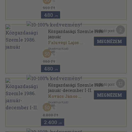
50
Ragasztott papírkötés
,
124
oldal
Közgazdasági Szemle sorozat
960 Ft
480
,-Ft
2
Kapható pont:
Közgazdasági Szemle 1986.
január
MEGNÉZEM
Faluvégi Lajos
...
Akadémiai Kiadó
,
1986
50
Ragasztott papírkötés
,
127
oldal
Közgazdasági Szemle sorozat
960 Ft
480
,-Ft
12
Kapható pont:
Közgazdasági Szemle 1986.
január-december I-II.
MEGNÉZEM
Kovács János
...
Akadémiai Kiadó
,
1986
50
Könyvkötői kötés
,
1536
oldal
Közgazdasági Szemle sorozat
4.800 Ft
2.400
,-Ft