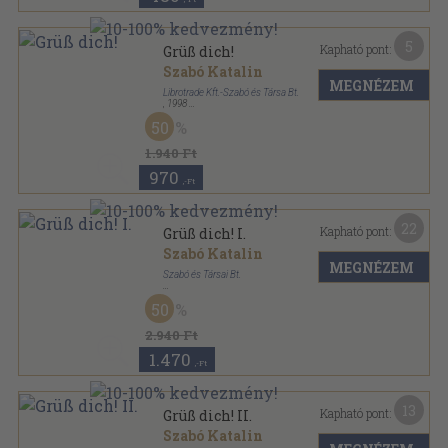
5
Kapható pont:
Grüß dich!
Szabó Katalin
MEGNÉZEM
Librotrade Kft.-Szabó és Társa Bt.
,
1998
Ragasztott papírkötés
,
111
oldal
50
1.940 Ft
970
,-Ft
22
Kapható pont:
Grüß dich! I.
Szabó Katalin
MEGNÉZEM
Szabó és Társai Bt.
Ragasztott papírkötés
,
87
oldal
50
2.940 Ft
1.470
,-Ft
13
Kapható pont:
Grüß dich! II.
Szabó Katalin