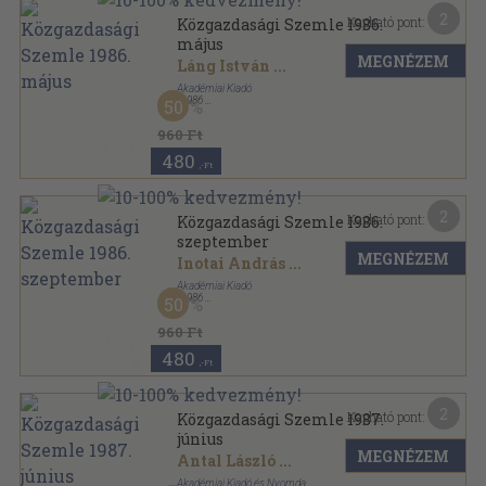
2
Kapható pont:
Közgazdasági Szemle 1986.
május
MEGNÉZEM
Láng István
...
Akadémiai Kiadó
,
1986
50
Ragasztott papírkötés
,
126
oldal
Közgazdasági Szemle sorozat
960 Ft
480
,-Ft
2
Kapható pont:
Közgazdasági Szemle 1986.
szeptember
MEGNÉZEM
Inotai András
...
Akadémiai Kiadó
,
1986
50
Ragasztott papírkötés
,
125
oldal
Közgazdasági Szemle sorozat
960 Ft
480
,-Ft
2
Kapható pont:
Közgazdasági Szemle 1987.
június
MEGNÉZEM
Antal László
...
Akadémiai Kiadó és Nyomda