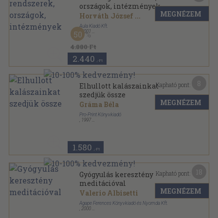
országok, intézmények
MEGNÉZEM
Horváth József
...
Aula Kiadó Kft.
,
2001
50
Fűzött kemény papírkötés
,
609
oldal
4.880 Ft
2.440
,-Ft
8
Kapható pont:
Elhullott kalászainkat
szedjük össze
MEGNÉZEM
Gráma Béla
Pro-Print Könyvkiadó
,
1997
Tűzött kötés
,
117
oldal
1.580
,-Ft
18
Kapható pont:
Gyógyulás keresztény
meditációval
MEGNÉZEM
Valerio Albisetti
Agape Ferences Könyvkiadó és Nyomda Kft.
,
2000
Ragasztott papírkötés
,
104
oldal