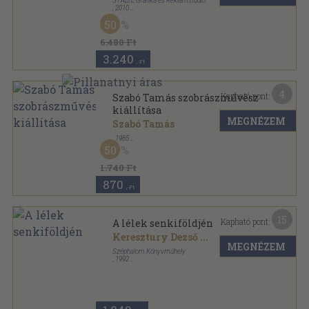
STABIL Grafika és Reklámstúdió
,
2010
Fűzött kemény papírkötés
,
195
oldal
50
6.480 Ft
3.240
,-Ft
4
Kapható pont:
Szabó Tamás szobrászművész
kiállítása
MEGNÉZEM
Szabó Tamás
,
1985
Tűzött kötés
,
6
oldal
50
1.740 Ft
870
,-Ft
15
Kapható pont:
A lélek senkiföldjén
Keresztury Dezső
...
MEGNÉZEM
Széphalom Könyvműhely
,
1992
Ragasztott papírkötés
,
119
oldal