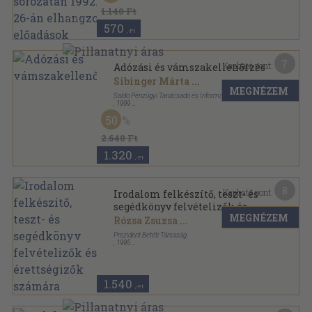
1.140 Ft
570
,-Ft
7
Kapható pont:
Adózási és vámszakellenőrzés
Sibinger Márta
...
MEGNÉZEM
Saldo Pénzügyi Tanácsadó és Informatikai Rt.
,
1999
Ragasztott papírkötés
,
219
oldal
50
2.640 Ft
1.320
,-Ft
8
Kapható pont:
Irodalom felkészítő, teszt- és
segédkönyv felvételizők és
MEGNÉZEM
érettségizők számára
Rózsa Zsuzsa
...
Prezident Betéti Társaság
,
1995
Ragasztott papírkötés
,
307
oldal
Ék sorozat sorozat
1.540
,-Ft