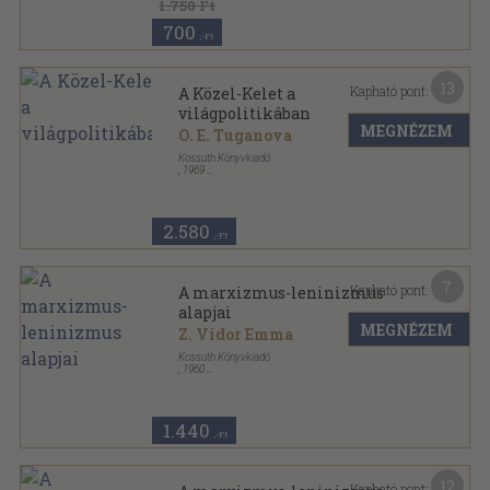
1.750 Ft
700
,-Ft
13
Kapható pont:
A Közel-Kelet a
világpolitikában
MEGNÉZEM
O. E. Tuganova
Kossuth Könyvkiadó
,
1969
Fűzött keménykötés
,
259
oldal
2.580
,-Ft
7
Kapható pont:
A marxizmus-leninizmus
alapjai
MEGNÉZEM
Z. Vidor Emma
Kossuth Könyvkiadó
,
1960
Vászon
,
879
oldal
1.440
,-Ft
12
Kapható pont: