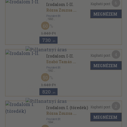
6
Kapható pont:
Irodalom I-II.
Rózsa Zsuzsa
...
MEGNÉZEM
Prezident Bt.
,
1993
Ragasztott papírkötés
,
416
oldal
60
Ék sorozat sorozat
1.840 Ft
730
,-Ft
4
Kapható pont:
Irodalom I-II.
Szabó Tamás
...
MEGNÉZEM
Prezident Bt.
,
1992
Ragasztott papírkötés
,
445
oldal
50
Ék sorozat sorozat
1.640 Ft
820
,-Ft
2
Kapható pont:
Irodalom I. (töredék)
Rózsa Zsuzsa
...
MEGNÉZEM
Prezident Bt.
,
1994
Ragasztott papírkötés
,
175
oldal