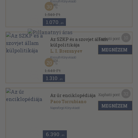
Kossuth Könyvkiadó
,
1965
30
Fűzött kemény papírkötés
,
213
oldal
1.540 Ft
1.070
,-Ft
10
Kapható pont:
Az SZKP és a szovjet állam
külpolitikája
MEGNÉZEM
L. I. Brezsnyev
Kossuth Könyvkiadó
,
1974
20
Vászon
,
583
oldal
1.640 Ft
1.310
,-Ft
32
Kapható pont:
Az űr enciklopédiája
Paco Torrubiano
MEGNÉZEM
Napraforgó Könyvkiadó
Fűzött kemény papírkötés
,
172
oldal
6.390
,-Ft