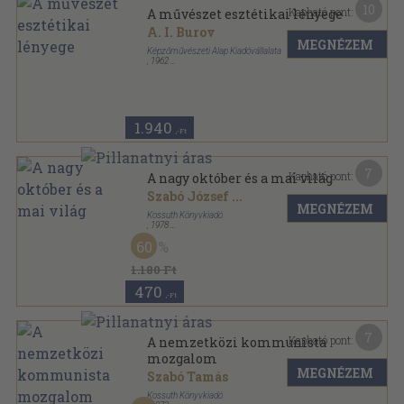
10
Kapható pont:
A művészet esztétikai lényege
A. I. Burov
MEGNÉZEM
Képzőművészeti Alap Kiadóvállalata
,
1962
Fűzött papírkötés
,
219
oldal
1.940
,-Ft
7
Kapható pont:
A nagy október és a mai világ
Szabó József
...
MEGNÉZEM
Kossuth Könyvkiadó
,
1978
Fűzött kemény papírkötés
,
395
oldal
60
1.180 Ft
470
,-Ft
7
Kapható pont:
A nemzetközi kommunista
mozgalom
MEGNÉZEM
Szabó Tamás
Kossuth Könyvkiadó