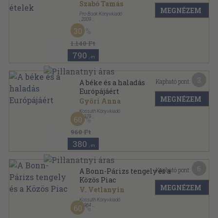
Szabó Tamás
MEGNÉZEM
Pro-Book Könyvkiadó
,
2009
Ragasztott papírkötés
,
64
oldal
30
Ízkalauz sorozat
1.140 Ft
790
,-Ft
3
Kapható pont:
A béke és a haladás
Európájáért
MEGNÉZEM
Győri Anna
Kossuth Könyvkiadó
,
1979
60
Vászon
,
403
oldal
960 Ft
380
,-Ft
6
Kapható pont:
A Bonn-Párizs tengely és a
Közös Piac
MEGNÉZEM
V. Vetlanyin
Kossuth Könyvkiadó
,
1964
60
Fűzött papírkötés
,
163
oldal