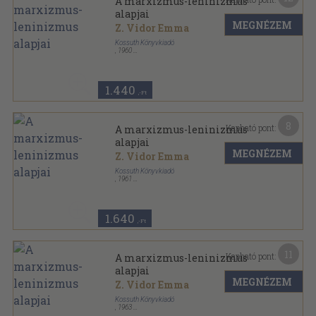
A marxizmus-leninizmus
alapjai
MEGNÉZEM
Z. Vidor Emma
Kossuth Könyvkiadó
,
1960
Vászon
,
879
oldal
Pártmunkások könyvtára sorozat
1.440
,-Ft
8
Kapható pont:
A marxizmus-leninizmus
alapjai
MEGNÉZEM
Z. Vidor Emma
Kossuth Könyvkiadó
,
1961
Félvászon
,
879
oldal
1.640
,-Ft
11
Kapható pont:
A marxizmus-leninizmus
alapjai
MEGNÉZEM
Z. Vidor Emma
Kossuth Könyvkiadó
,
1963
Félvászon
,
892
oldal