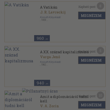
8
Kapható pont:
A Vatikán
J. R. Lavreckij
MEGNÉZEM
Kossuth Könyvkiadó
,
1959
Félvászon
,
335
oldal
960
,-Ft
5
Kapható pont:
A XX. század kapitalizmusa
Varga Jenő
MEGNÉZEM
Kossuth Könyvkiadó
,
1962
Félvászon
,
207
oldal
940
,-Ft
10
Kapható pont:
Amit a diplomáciáról tudni
kell
MEGNÉZEM
V. A. Zorin