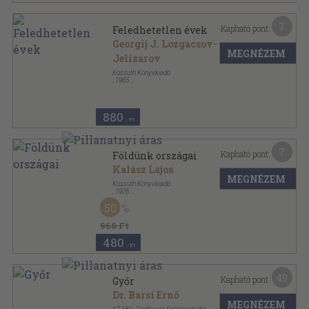
7
Kapható pont:
Feledhetetlen évek
Georgij J. Lozgacsov-
MEGNÉZEM
Jelizarov
Kossuth Könyvkiadó
,
1965
Fűzött kemény papírkötés
,
308
oldal
880
,-Ft
7
Kapható pont:
Földünk országai
Kalász Lajos
MEGNÉZEM
Kossuth Könyvkiadó
,
1976
Fűzött kemény papírkötés
,
369
oldal
50
960 Ft
480
,-Ft
49
Kapható pont:
Győr
Dr. Barsi Ernő
MEGNÉZEM