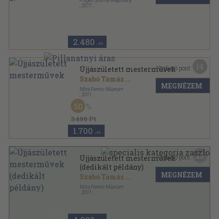
Polgári Szemle Alapítvány
,
2017
Ragasztott papírkötés
,
430
oldal
Polgári Szemle sorozat
2.480
,-Ft
14
Kapható pont:
Újjászületett mesterművek
Szabó Tamás
...
MEGNÉZEM
Móra Ferenc Múzeum
,
2011
Ragasztott papírkötés
,
174
oldal
50
3.400 Ft
1.700
,-Ft
25
Kapható pont:
Újjászületett mesterművek
(dedikált példány)
MEGNÉZEM
Szabó Tamás
...
Móra Ferenc Múzeum
,
2011
Ragasztott papírkötés
,
174
oldal