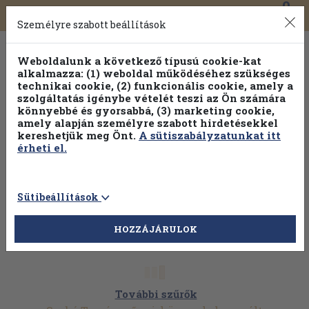
0
Toggle
Főmenü
Könyveink
navigation
Személyre szabott beállítások
Weboldalunk a következő típusú cookie-kat
alkalmazza: (1) weboldal működéséhez szükséges
technikai cookie, (2) funkcionális cookie, amely a
szolgáltatás igénybe vételét teszi az Ön számára
könnyebbé és gyorsabbá, (3) marketing cookie,
Válogasson több mint 30 000 kötet közül
amely alapján személyre szabott hirdetésekkel
Hobbi témakörökben
20% kedvezménnyel!
kereshetjük meg Önt.
A sütiszabályzatunkat itt
érheti el.
Sütibeállítások
HOZZÁJÁRULOK
További szűrők