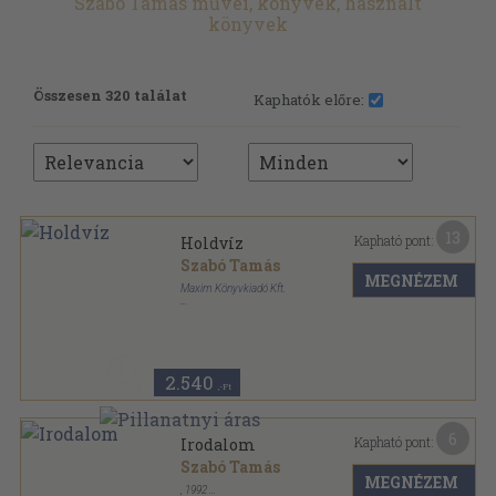
Szabó Tamás művei, könyvek, használt
könyvek
Összesen 320 találat
Kaphatók előre:
13
Kapható pont:
Holdvíz
Szabó Tamás
MEGNÉZEM
Maxim Könyvkiadó Kft.
Ragasztott papírkötés
,
367
oldal
Dream válogatás sorozat
2.540
,-Ft
6
Kapható pont:
Irodalom
Szabó Tamás
MEGNÉZEM
,
1992