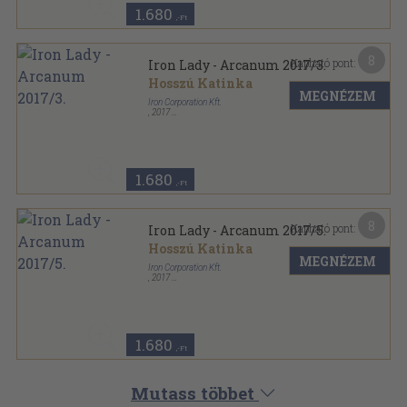
1.680
,-Ft
8
Kapható pont:
Iron Lady - Arcanum 2017/3.
Hosszú Katinka
MEGNÉZEM
Iron Corporation Kft.
,
2017
Varrott papírkötés
,
26
oldal
Iron Lady - Arcanum sorozat
1.680
,-Ft
8
Kapható pont:
Iron Lady - Arcanum 2017/5.
Hosszú Katinka
MEGNÉZEM
Iron Corporation Kft.
,
2017
Varrott papírkötés
,
26
oldal
Iron Lady - Arcanum sorozat
1.680
,-Ft
Mutass többet