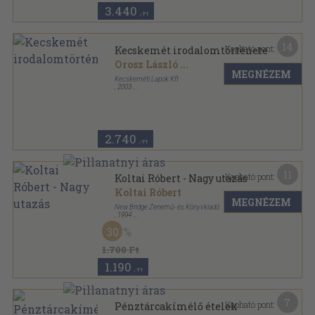
3.440
,-Ft
14
Kapható pont:
Kecskemét irodalomtörténete
Orosz László
...
MEGNÉZEM
Kecskeméti Lapok Kft
,
2003
Ragasztott papírkötés
,
141
oldal
2.740
,-Ft
11
Kapható pont:
Koltai Róbert - Nagy utazás
Koltai Róbert
MEGNÉZEM
New Bridge Zenemű- és Könyvkiadó
,
1994
Ragasztott papírkötés
,
156
oldal
30
Humphrey könyvei sorozat
1.700 Ft
1.190
,-Ft
7
Kapható pont:
Pénztárcakímélő ételek