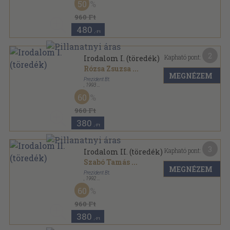
50
Ék sorozat sorozat
960 Ft
480
,-Ft
2
Kapható pont:
Irodalom I. (töredék)
Rózsa Zsuzsa
...
MEGNÉZEM
Prezident Bt.
,
1993
Ragasztott papírkötés
,
241
oldal
60
Ék sorozat sorozat
960 Ft
380
,-Ft
3
Kapható pont:
Irodalom II. (töredék)
Szabó Tamás
...
MEGNÉZEM
Prezident Bt.
,
1992
Ragasztott papírkötés
,
174
oldal
60
Ék sorozat sorozat
960 Ft
380
,-Ft