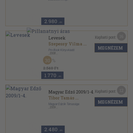
Ragasztott papírkötés
,
260
oldal
Kecskeméti füzetek sorozat
2.980
,-Ft
16
Kapható pont:
Levesek
Szepessy Vilma
...
MEGNÉZEM
Pro-Book Könyvkiadó
,
2008
Fűzött kemény papírkötés
,
117
oldal
30
2.540 Ft
1.770
,-Ft
12
Kapható pont:
Magyar Edző 2009/1-4.
Tibor Tamás
...
MEGNÉZEM
Magyar Edzők Társasága
,
2009
Tűzött kötés
,
164
oldal
Magyar Edző sorozat
2.480
,-Ft