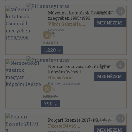
11
Kapható pont:
Múzeumi kutatások Csongrád
megyében 1995/1996
MEGNÉZEM
Vörös Gabriella
...
Magánkiadás
,
1997
50
Ragasztott papírkötés
,
320
oldal
Múzeumi kutatások Csongrád megyében sorozat
2.440 Ft
1.220
,-Ft
4
Kapható pont:
Nemzetközi vásárok, magyar
képzőművészet
MEGNÉZEM
Olajos Anna
...
Edge Communications Kft.
,
2013
50
Ragasztott papírkötés
,
62
oldal
1.580 Ft
790
,-Ft
20
Kapható pont:
Polgári Szemle 2017/1-3.
Fekete Dávid
...
MEGNÉZEM