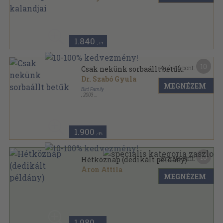
Ragasztott kemény papírkötés
,
49
oldal
1.840
,-Ft
10
Kapható pont:
Csak nekünk sorbaállt betűk
Dr. Szabó Gyula
MEGNÉZEM
Biró Family
,
2003
Ragasztott papírkötés
,
124
oldal
1.900
,-Ft
10
Kapható pont:
Hétköznap (dedikált példány)
Áron Attila
MEGNÉZEM
Ragasztott papírkötés
,
84
oldal
1.980