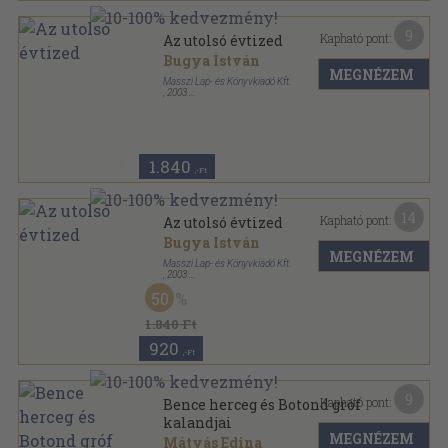
9
Kapható pont:
Az utolsó évtized
Bugya István
MEGNÉZEM
Masszi Lap- és Könyvkiadó Kft.
,
2003
Ragasztott papírkötés
,
150
oldal
1.840
,-Ft
14
Kapható pont:
Az utolsó évtized
Bugya István
MEGNÉZEM
Masszi Lap- és Könyvkiadó Kft.
,
2003
Ragasztott papírkötés
,
150
oldal
50
1.840 Ft
920
,-Ft
9
Kapható pont:
Bence herceg és Botond gróf
kalandjai
MEGNÉZEM
Mátyás Edina