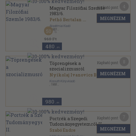
4
Kapható pont:
Magyar Filozófiai Szemle
1983/6.
MEGNÉZEM
Pethő Bertalan
...
Akadémiai Kiadó
,
1983
50
Ragasztott papírkötés
,
149
oldal
Magyar Filozófiai Szemle sorozat
960 Ft
480
,-Ft
8
Kapható pont:
Töprengések a
szocializmusról
MEGNÉZEM
Nyikolaj Ivanovics Buharin
Kossuth Könyvkiadó
,
1988
Ragasztott papírkötés
,
237
oldal
980
,-Ft
7
Kapható pont:
Portrék a Szegedi
Tudományegyetemről II.
MEGNÉZEM
Szabó Endre