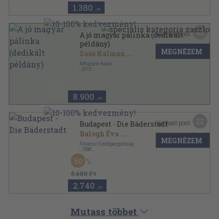
1.380
,-Ft
45
Kapható pont:
A jó magyar pálinka (dedikált
példány)
MEGNÉZEM
Soós Kálmán
...
Mihazánk Kiadó
,
2013
Ragasztott kemény papírkötés
,
257
oldal
8.900
,-Ft
22
Kapható pont:
Budapest - Die Bäderstadt
Balogh Éva
...
MEGNÉZEM
Fővárosi Fürdőigazgatóság
,
1996
Varrott keménykötés
,
151
oldal
50
5.480 Ft
2.740
,-Ft
Mutass többet