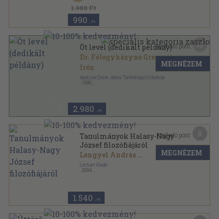
1.980 Ft
990
,-Ft
15
Kapható pont:
Öt levél (dedikált példány)
Dr. Félegyházyné Gregosits
MEGNÉZEM
Irén
Apáczai Csere János Tanítóképző Főiskola
,
1990
Ragasztott papírkötés
,
235
oldal
2.980
,-Ft
8
Kapható pont:
Tanulmányok Halasy-Nagy
József filozófiájáról
MEGNÉZEM
Lengyel András
...
Lectum Kiadó
,
2004
Ragasztott papírkötés
,
190
oldal
Scientia Potestas sorozat
1.540
,-Ft