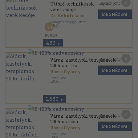
2
Kapható pont:
Úttörő-technikusok
vetélkedője
MEGNÉZEM
Dr. Kőkuti Lajos
Országos Pedagógiai Intézet
,
1984
50
Ragasztott papírkötés
,
145
oldal
Tudományos-technikai úttörőszemle sorozat
960 Ft
480
,-Ft
8
Kapható pont:
Várak, kastélyok, templomok
2006. április
MEGNÉZEM
Rózsa György
...
Talma Kiadó
,
2006
Tűzött kötés
,
50
oldal
Várak, kastélyok, templomok sorozat
1.680
,-Ft
7
Kapható pont:
Várak, kastélyok, templomok
2006. október
MEGNÉZEM
Rózsa György
...
Talma Kiadó
,
2006