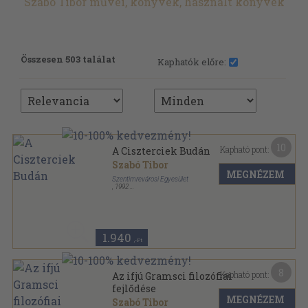
Szabó Tibor művei, könyvek, használt könyvek
Összesen 503 találat
Kaphatók előre:
10
Kapható pont:
A Ciszterciek Budán
Szabó Tibor
MEGNÉZEM
Szentimrevárosi Egyesület
,
1992
Tűzött kötés
,
49
oldal
A Szentimreváros Története sorozat
1.940
,-Ft
8
Kapható pont:
Az ifjú Gramsci filozófiai
fejlődése
MEGNÉZEM
Szabó Tibor