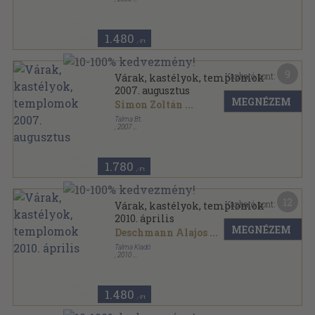
Tűzött kötés
,
50
oldal
Várak, kastélyok, templomok sorozat
1.480
,-Ft
9
Kapható pont:
Várak, kastélyok, templomok
2007. augusztus
MEGNÉZEM
Simon Zoltán
...
Talma Bt.
,
2007
Tűzött kötés
,
50
oldal
Várak, kastélyok, templomok sorozat
1.780
,-Ft
12
Kapható pont:
Várak, kastélyok, templomok
2010. április
MEGNÉZEM
Deschmann Alajos
...
Talma Kiadó
,
2010
Tűzött kötés
,
50
oldal
Várak, kastélyok, templomok sorozat
1.480
,-Ft