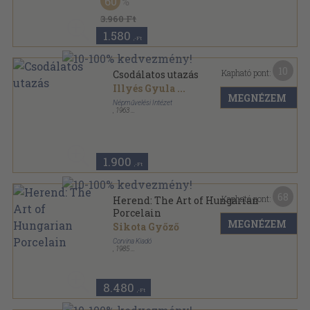
60
3.960 Ft
1.580
,-Ft
10
Kapható pont:
Csodálatos utazás
Illyés Gyula
...
MEGNÉZEM
Népművelési Intézet
,
1963
Tűzött kötés
,
146
oldal
1.900
,-Ft
68
Kapható pont:
Herend: The Art of Hungarian
Porcelain
MEGNÉZEM
Sikota Győző
Corvina Kiadó
,
1985
Vászon
,
187
oldal
8.480
,-Ft