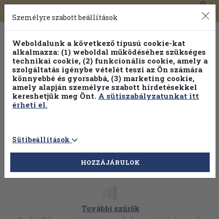
0
Toggle
Főmenü
Könyveink
navigation
Személyre szabott beállítások
Weboldalunk a következő típusú cookie-kat
alkalmazza: (1) weboldal működéséhez szükséges
technikai cookie, (2) funkcionális cookie, amely a
szolgáltatás igénybe vételét teszi az Ön számára
könnyebbé és gyorsabbá, (3) marketing cookie,
Válogasson több mint 1.000.000 kiadványunk közül
10-
amely alapján személyre szabott hirdetésekkel
100% kedvezménnyel!
kereshetjük meg Önt.
A sütiszabályzatunkat itt
érheti el.
Sütibeállítások
HOZZÁJÁRULOK
További szűrők