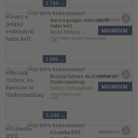
1.740
,-Ft
10
Kapható pont:
Amit a polgári védelemről
tudni kell
MEGNÉZEM
Berki Mihály
...
Polgári Védelem Országos Parancsnoksága
,
1971
Ragasztott papírkötés
,
208
oldal
Amit a polgári védelemről tudni kell sorozat
1.980
,-Ft
42
Kapható pont:
British Culture: An Exercise in
Understanding
MEGNÉZEM
Cedric Cullingford
...
Nemzeti Tankönyvkiadó
,
2003
Ragasztott papírkötés
,
371
oldal
5.240
,-Ft
2
Kapható pont:
Filozófia XVII.