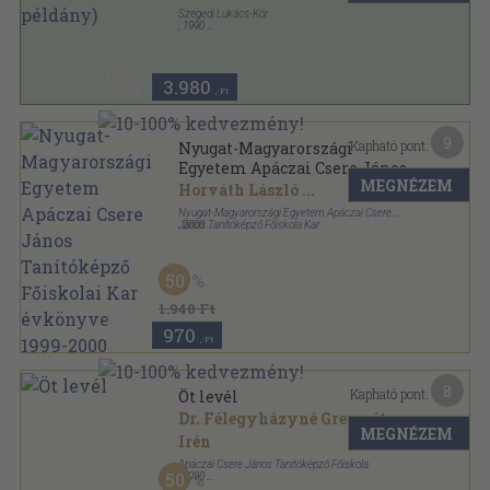
Szegedi Lukács-Kör
,
1990
Ragasztott papírkötés
,
239
oldal
3.980
,-Ft
9
Kapható pont:
Nyugat-Magyarországi
Egyetem Apáczai Csere János
MEGNÉZEM
Tanítóképző Főiskolai Kar
Horváth László
...
évkönyve 1999-2000
Nyugat-Magyarországi Egyetem Apáczai Csere
János Tanítóképző Főiskola Kar
,
2000
Ragasztott papírkötés
,
289
oldal
Nyugat-Magyarországi Egyetem Apáczai Csere
János Tanítóképző Főiskolai Kar évkönyve sorozat
50
1.940 Ft
970
,-Ft
8
Kapható pont:
Öt levél
Dr. Félegyházyné Gregosits
MEGNÉZEM
Irén
Apáczai Csere János Tanítóképző Főiskola
50
,
1990
Ragasztott papírkötés
,
235
oldal