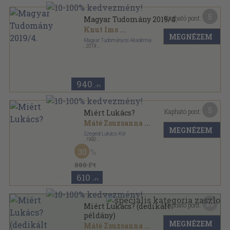
5
Kapható pont:
Magyar Tudomány 2019/4.
Knut Ims
...
MEGNÉZEM
Magyar Tudományos Akadémia
,
2019
Ragasztott papírkötés
,
149
oldal
Magyar Tudomány sorozat
940
,-Ft
5
Kapható pont:
Miért Lukács?
Máté Zsuzsanna
...
MEGNÉZEM
Szegedi Lukács-Kör
,
1990
Ragasztott papírkötés
,
239
oldal
30
880 Ft
610
,-Ft
20
Kapható pont:
Miért Lukács? (dedikált
példány)
MEGNÉZEM
Máté Zsuzsanna
...