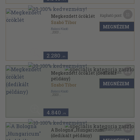
11
Kapható pont:
Megkezdett öröklét
Szabó Tibor
MEGNÉZEM
Balassi Kiadó
,
2003
Ragasztott papírkötés
,
256
oldal
2.280
,-Ft
24
Kapható pont:
Megkezdett öröklét (dedikált
példány)
MEGNÉZEM
Szabó Tibor
Balassi Kiadó
,
2003
Ragasztott papírkötés
,
256
oldal
4.840
,-Ft
22
Kapható pont:
A Bologna ,,Hungaricum"
(dedikált példány)