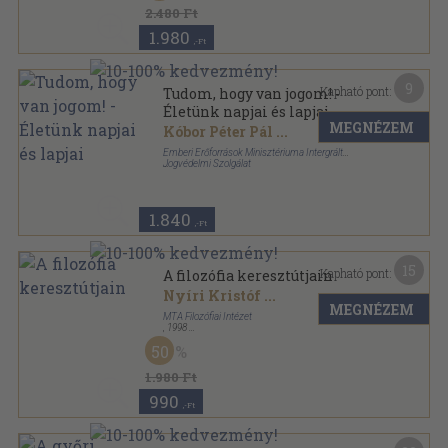
A filozófia időszerű kérdései sorozat
2.480 Ft
1.980
,-Ft
9
Kapható pont:
Tudom, hogy van jogom! -
Életünk napjai és lapjai
MEGNÉZEM
Kóbor Péter Pál
...
Emberi Erőforrások Minisztériuma Intergrált
Jogvédelmi Szolgálat
Ragasztott papírkötés
,
102
oldal
1.840
,-Ft
15
Kapható pont:
A filozófia keresztútjain
Nyíri Kristóf
...
MEGNÉZEM
MTA Filozófiai Intézet
,
1998
Ragasztott papírkötés
,
270
oldal
50
1.980 Ft
990
,-Ft