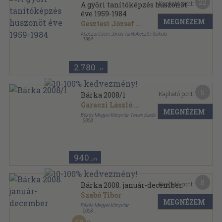
22
Kapható pont:
A győri tanítóképzés huszonöt
éve 1959-1984
MEGNÉZEM
Gesztesi József
...
Apáczai Csere János Tanítóképző Főiskola
,
1984
Ragasztott papírkötés
,
186
oldal
2.780
,-Ft
5
Kapható pont:
Bárka 2008/1
Garaczi László
...
MEGNÉZEM
Békés Megyei Könyvtár-Tevan Kiadó
,
2008
Ragasztott papírkötés
,
110
oldal
Bárka sorozat
940
,-Ft
8
Kapható pont:
Bárka 2008. január-december
Szabó Tibor
MEGNÉZEM
Békés Megyei Könyvtár
,
2008
Ragasztott papírkötés
,
692
oldal
Bárka sorozat