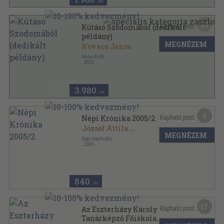
,-Ft
20
Kapható pont:
Kútásó Szodomából (dedikált
példány)
MEGNÉZEM
Kovács János
Meta-95 Bt.
,
2016
Fűzött keménykötés
,
238
oldal
3.980
,-Ft
4
Kapható pont:
Népi Krónika 2005/2.
József Attila
...
MEGNÉZEM
Nap Alapítvány
,
2005
Ragasztott papírkötés
,
46
oldal
Népi Krónika sorozat
840
,-Ft
17
Kapható pont:
Az Eszterházy Károly
Tanárképző Főiskola