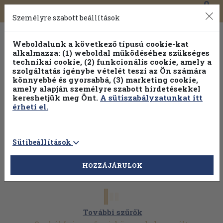
0
Toggle
Főmenü
Könyveink
navigation
Személyre szabott beállítások
Weboldalunk a következő típusú cookie-kat
alkalmazza: (1) weboldal működéséhez szükséges
technikai cookie, (2) funkcionális cookie, amely a
szolgáltatás igénybe vételét teszi az Ön számára
könnyebbé és gyorsabbá, (3) marketing cookie,
amely alapján személyre szabott hirdetésekkel
kereshetjük meg Önt.
A sütiszabályzatunkat itt
érheti el.
Sütibeállítások
HOZZÁJÁRULOK
További szűrők