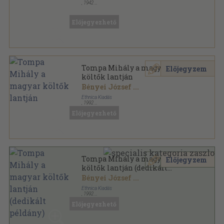
,
1942
Félvászon
,
784
oldal
A Magyar Szemle Klasszikusai sorozat
Előjegyezhető
Tompa Mihály a magyar
Előjegyzem
költők lantján
Bényei József
...
Ethnica Kiadás
,
1992
Ragasztott papírkötés
,
127
oldal
Előjegyezhető
Tompa Mihály a magyar
Előjegyzem
költők lantján (dedikált
példány)
Bényei József
...
Ethnica Kiadás
,
1992
Ragasztott papírkötés
,
127
oldal
Előjegyezhető