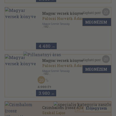
22
Kapható pont:
Magyar versek könyve
Pálóczi Horváth Ádám
...
MEGNÉZEM
Magyar Szemle Társaság
,
1942
Vászon
,
784
oldal
A Magyar Szemle Klasszikusai sorozat
4.480
,-Ft
20
Kapható pont:
Magyar versek könyve
Pálóczi Horváth Ádám
...
MEGNÉZEM
Magyar Szemle Társaság
,
1942
Félvászon
,
784
oldal
20
A Magyar Szemle Klasszikusai sorozat
4.980 Ft
3.980
,-Ft
Czimbalom (rossz állapotú)
Előjegyzem
Szakál Lajos