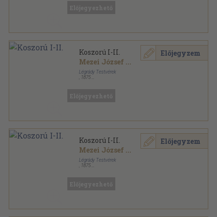
Előjegyezhető
Koszorú I-II.
Előjegyzem
Mezei József
...
Légrády Testvérek
,
1875
Aranyozott kiadói félvászon
,
825
oldal
Előjegyezhető
Koszorú I-II.
Előjegyzem
Mezei József
...
Légrády Testvérek
,
1875
Aranyozott kiadói egész vászonkötés
,
825
oldal
Előjegyezhető