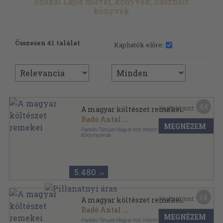
Szakál Lajos művei, könyvek, használt
könyvek
Összesen 41 találat
Kaphatók előre:
44
Kapható pont:
A magyar költészet remekei
Radó Antal
...
MEGNÉZEM
Franklin-Társulat Magyar Irod. Intézet és
Könyvnyomda
Könyvkötői vászonkötés
,
424
oldal
5.480
,-Ft
14
Kapható pont:
A magyar költészet remekei
Radó Antal
...
MEGNÉZEM
Franklin-Társulat Magyar Irod. Intézet és