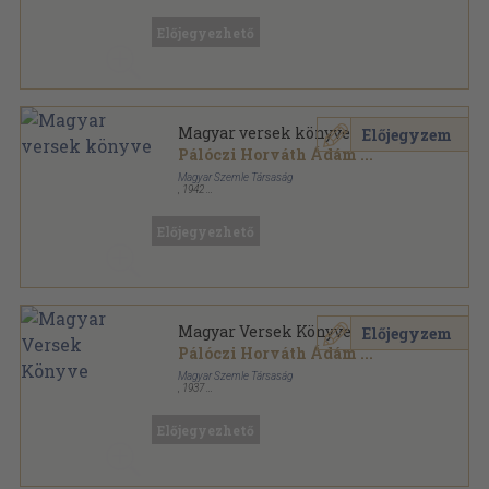
Félvászon
,
825
oldal
Előjegyezhető
Magyar versek könyve
Előjegyzem
Pálóczi Horváth Ádám
...
Magyar Szemle Társaság
,
1942
Félvászon
,
784
oldal
A Magyar Szemle Klasszikusai sorozat
Előjegyezhető
Magyar Versek Könyve
Előjegyzem
Pálóczi Horváth Ádám
...
Magyar Szemle Társaság
,
1937
Könyvkötői vászonkötés
,
592
oldal
A Magyar Szemle Klasszikusai sorozat
Előjegyezhető