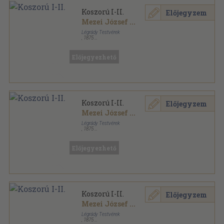
Koszorú I-II.
Előjegyzem
Mezei József
...
Légrády Testvérek
,
1875
Félvászon
,
825
oldal
Előjegyezhető
Koszorú I-II.
Előjegyzem
Mezei József
...
Légrády Testvérek
,
1875
Aranyozott kiadói egész vászonkötés
,
836
oldal
Előjegyezhető
Koszorú I-II.
Előjegyzem
Mezei József
...
Légrády Testvérek
,
1875