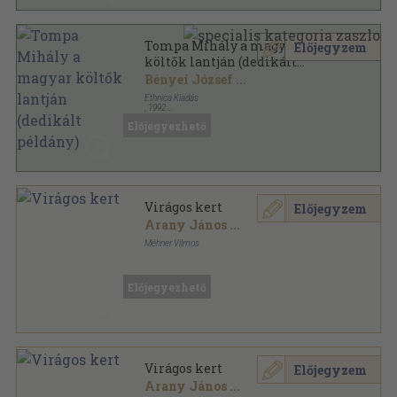
Tompa Mihály a magyar
Előjegyzem
költők lantján (dedikált
példány)
Bényei József
...
Ethnica Kiadás
,
1992
Ragasztott papírkötés
,
127
oldal
Előjegyezhető
Virágos kert
Előjegyzem
Arany János
...
Méhner Vilmos
Könyvkötői vászonkötés
,
240
oldal
Előjegyezhető
Virágos kert
Előjegyzem
Arany János
...