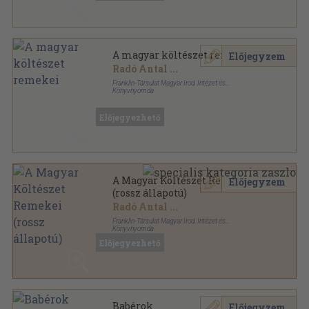
A magyar költészet remekei
Előjegyzem
Radó Antal
...
Franklin-Társulat Magyar Irod. Intézet és
Könyvnyomda
Vászon
,
424
oldal
Előjegyezhető
A Magyar Költészet Remekei
Előjegyzem
(rossz állapotú)
Radó Antal
...
Franklin-Társulat Magyar Irod. Intézet és
Könyvnyomda
Könyvkötői kötés
,
416
oldal
Előjegyezhető
Babérok
Előjegyzem