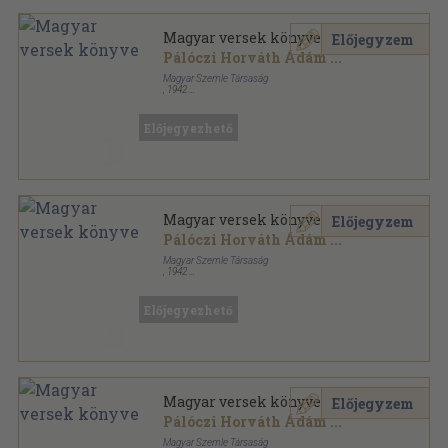
Magyar versek könyve
Előjegyzem
Pálóczi Horváth Ádám
...
Magyar Szemle Társaság
,
1942
Könyvkötői vászonkötés
,
784
oldal
A Magyar Szemle Klasszikusai sorozat
Előjegyezhető
Magyar versek könyve
Előjegyzem
Pálóczi Horváth Ádám
...
Magyar Szemle Társaság
,
1942
Vászon
,
784
oldal
A Magyar Szemle Klasszikusai sorozat
Előjegyezhető
Magyar versek könyve
Előjegyzem
Pálóczi Horváth Ádám
...
Magyar Szemle Társaság