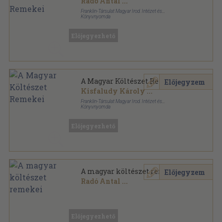
Radó Antal
...
Franklin-Társulat Magyar Irod. Intézet és
Könyvnyomda
Könyvkötői kötés
,
424
oldal
Előjegyezhető
A Magyar Költészet Remekei
Előjegyzem
Kisfaludy Károly
...
Franklin-Társulat Magyar Irod. Intézet és
Könyvnyomda
Fűzött keménykötés
,
424
oldal
Előjegyezhető
A magyar költészet remekei
Előjegyzem
Radó Antal
...
Aranyozott kiadói egész vászonkötés
,
424
oldal
Előjegyezhető