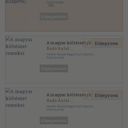
Szerzői kiadás
,
1868
Varrott papírkötés
,
135
oldal
Előjegyezhető
A magyar költészet remekei
Előjegyzem
Radó Antal
...
Franklin-Társulat Magyar Irod. Intézet és
Könyvnyomda
Könyvkötői vászonkötés
,
424
oldal
Előjegyezhető
A magyar költészet remekei
Előjegyzem
Radó Antal
...
Franklin-Társulat Magyar Irod. Intézet és
Könyvnyomda
Aranyozott kiadói egész vászonkötés
,
424
oldal
Előjegyezhető