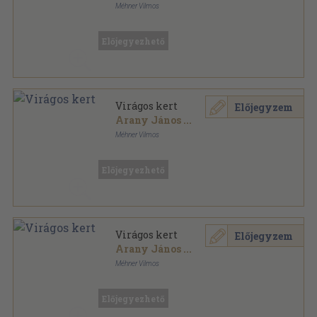
Méhner Vilmos
Könyvkötői vászonkötés
,
240
oldal
Előjegyezhető
Virágos kert
Előjegyzem
Arany János
...
Méhner Vilmos
Aranyozott kiadói egész vászonkötés
,
240
oldal
Előjegyezhető
Virágos kert
Előjegyzem
Arany János
...
Méhner Vilmos
Aranyozott kiadói egész vászonkötés
,
240
oldal
Előjegyezhető