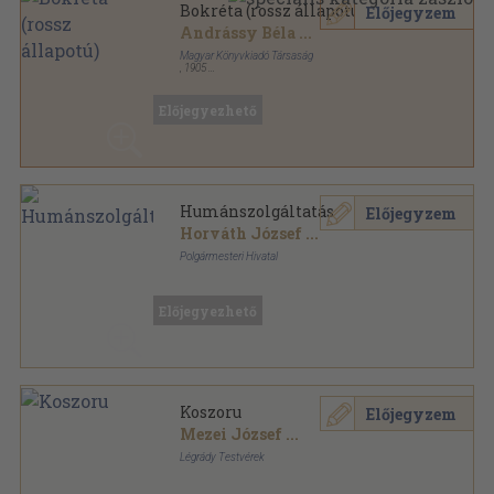
Bokréta (rossz állapotú)
Előjegyzem
Andrássy Béla
...
Magyar Könyvkiadó Társaság
,
1905
Aranyozott, színezett kiadói egész vászonkötés
,
319
oldal
Előjegyezhető
Humánszolgáltatás
Előjegyzem
Horváth József
...
Polgármesteri Hivatal
Tűzött kötés
,
80
oldal
Tatabánya Megyei Jogú Város Cselekvési Programja
sorozat
Előjegyezhető
Koszoru
Előjegyzem
Mezei József
...
Légrády Testvérek
Aranyozott gerincű kiadói vászonkötés
,
825
oldal