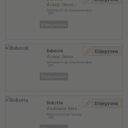
Arany János
...
Grill Károly Kir. Udv. Könyvkereskedése
,
1877
Aranyozott kiadói egész vászonkötés
,
560
oldal
Előjegyezhető
Babérok
Előjegyzem
Arany János
...
Grill Károly Kir. Udv. Könyvkereskedése
,
1877
Aranyozott kiadói egész vászonkötés
,
560
oldal
Előjegyezhető
Bokréta
Előjegyzem
Andrássy Béla
...
Magyar Könyvkiadó Társaság
,
1905
Aranyozott, színezett kiadói egész vászonkötés
,
319
oldal