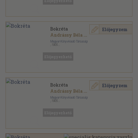
Előjegyezhető
Bokréta
Előjegyzem
Andrássy Béla
...
Magyar Könyvkiadó Társaság
,
1905
Aranyozott, színezett kiadói egész vászonkötés
,
319
oldal
Előjegyezhető
Bokréta
Előjegyzem
Andrássy Béla
...
Magyar Könyvkiadó Társaság
,
1905
Aranyozott, színezett kiadói egész vászonkötés
,
319
oldal
Előjegyezhető