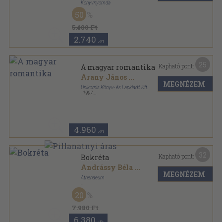
Könyvnyomda
Könyvkötői vászonkötés
,
424
oldal
50
5.480 Ft
2.740
,-Ft
25
Kapható pont:
A magyar romantika
Arany János
...
MEGNÉZEM
Unikornis Könyv- és Lapkiadó Kft.
,
1997
Fűzött keménykötés
,
382
oldal
A magyar költészet kincsestára sorozat
4.960
,-Ft
32
Kapható pont:
Bokréta
Andrássy Béla
...
MEGNÉZEM
Athenaeum
Aranyozott, színezett kiadói egész vászonkötés
,
319
20
oldal
7.980 Ft
6.380
,-Ft