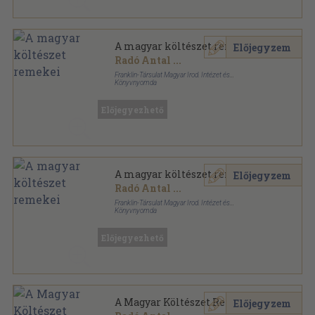
A magyar költészet remekei
Előjegyzem
Radó Antal
...
Franklin-Társulat Magyar Irod. Intézet és
Könyvnyomda
Fűzött keménykötés
,
424
oldal
Előjegyezhető
A magyar költészet remekei
Előjegyzem
Radó Antal
...
Franklin-Társulat Magyar Irod. Intézet és
Könyvnyomda
Vászon
,
424
oldal
Előjegyezhető
A Magyar Költészet Remekei
Előjegyzem