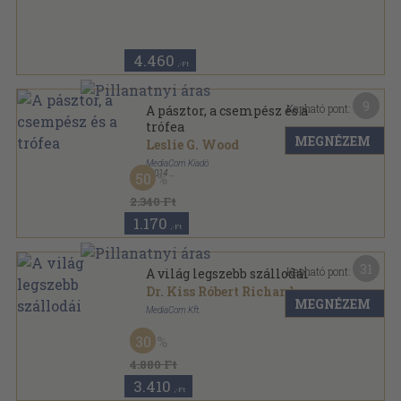
Fűzött kemény papírkötés
,
200
oldal
4.460
,-Ft
9
Kapható pont:
A pásztor, a csempész és a
trófea
MEGNÉZEM
Leslie G. Wood
MediaCom Kiadó
,
2014
50
Ragasztott papírkötés
,
231
oldal
2.340 Ft
1.170
,-Ft
31
Kapható pont:
A világ legszebb szállodái
Dr. Kiss Róbert Richard
MEGNÉZEM
MediaCom Kft.
Fűzött kemény papírkötés
,
256
oldal
30
A világ legszebb szállodái sorozat
4.880 Ft
3.410
,-Ft