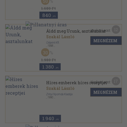
50
1.680 Ft
840
,-Ft
12
Kapható pont:
Áldd meg Urunk, asztalunkat
Szakál László
MEGNÉZEM
Célprint Kft.
,
1998
Fűzött kemény papírkötés
,
216
oldal
30
1.980 Ft
1.380
,-Ft
17
Kapható pont:
Híres emberek híres receptjei
Szakál László
MEGNÉZEM
Zrínyi Nyomda Kiadója
,
1990
Fűzött kemény papírkötés
,
157
oldal
1.940
,-Ft