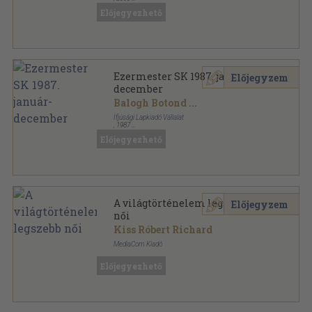
Fűzött keménykötés
,
199
oldal
Előjegyezhető
Ezermester SK 1987. január-
Előjegyzem
december
Balogh Botond
...
Ifjúsági Lapkiadó Vállalat
,
1987
Könyvkötői kötés
,
380
oldal
Előjegyezhető
Ezermester SK sorozat
A világtörténelem legszebb
Előjegyzem
női
Kiss Róbert Richard
MediaCom Kiadó
Fűzött keménykötés
,
123
oldal
Előjegyezhető