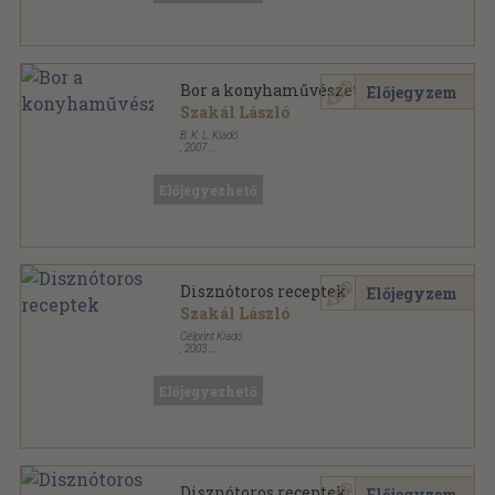
Bor a konyhaművészetben
Előjegyzem
Szakál László
B. K. L. Kiadó
,
2007
Fűzött kemény papírkötés
,
272
oldal
Előjegyezhető
Disznótoros receptek
Előjegyzem
Szakál László
Célprint Kiadó
,
2003
Fűzött kemény papírkötés
,
212
oldal
Előjegyezhető
Disznótoros receptek
Előjegyzem