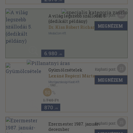
,-Ft
35
Kapható pont:
A világ legszebb szállodái 5.
(dedikált példány)
MEGNÉZEM
Dr. Kiss Róbert Richard
MediaCom Kft.
Fűzött kemény papírkötés
,
255
oldal
A világ legszebb szállodái sorozat
6.980
,-Ft
13
Kapható pont:
Gyümölcsételek
Lexáné Regéczi Márta
MEGNÉZEM
Mezőgazdasági Kiadó Kft.
,
1990
Fűzött kemény papírkötés
,
180
oldal
50
1.740 Ft
870
,-Ft
15
Kapható pont:
Ezermester 1987. január-
december