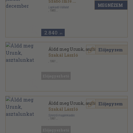
Szabó Imre
...
MEGNÉZEM
Lapkiadó Vállalat
,
1985
Tűzött kötés
,
576
oldal
Fotó sorozat
2.840
,-Ft
Áldd meg Urunk, asztalunkat
Előjegyzem
Szakál László
,
1991
Fűzött kemény papírkötés
,
216
oldal
Előjegyezhető
Áldd meg Urunk, asztalunkat
Előjegyzem
Szakál László
Szerzői magánkiadás
,
1991
Ragasztott papírkötés
,
216
oldal
Előjegyezhető