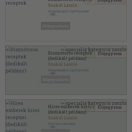
Szakál László
Közgazdasági és Jogi Könyvkiadó
,
1988
Ragasztott papírkötés
,
209
oldal
Minerva Kis Szakácskönyvek sorozat
Előjegyezhető
Disznótoros receptek
Előjegyzem
(dedikált példány)
Szakál László
Közgazdasági és Jogi Könyvkiadó
,
1988
Ragasztott papírkötés
,
209
oldal
Előjegyezhető
Minerva Kis Szakácskönyvek sorozat
Híres emberek híres receptjei
Előjegyzem
(dedikált példány)
Szakál László
Zrínyi Nyomda Kiadója
,
1990
Fűzött kemény papírkötés
,
157
oldal