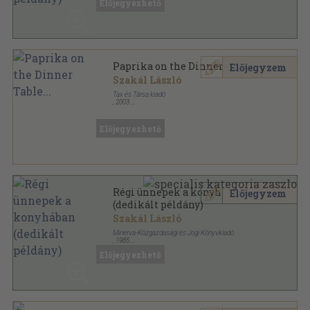
Előjegyezhető
Paprika on the Dinner Table...
Előjegyzem
Szakál László
Tax és Társa kiadó
,
2003
Varrott keménykötés
,
199
oldal
Előjegyezhető
Régi ünnepek a konyhában
Előjegyzem
(dedikált példány)
Szakál László
Minerva-Közgazdasági és Jogi Könyvkiadó
,
1985
Ragasztott papírkötés
,
153
oldal
Előjegyezhető
Minerva Kis Szakácskönyvek sorozat