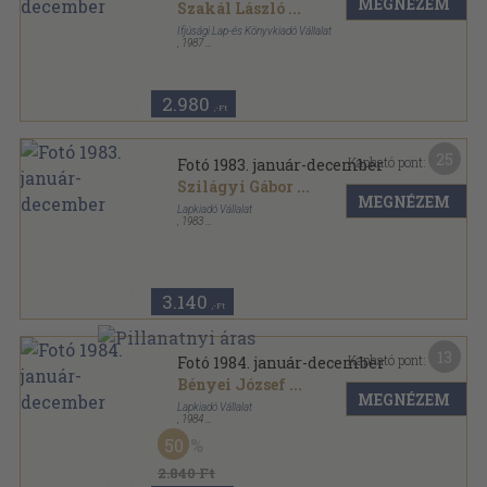
MEGNÉZEM
Szakál László
...
Ifjúsági Lap-és Könyvkiadó Vállalat
,
1987
Könyvkötői kötés
,
468
oldal
Ezermester sorozat
2.980
,-Ft
25
Kapható pont:
Fotó 1983. január-december
Szilágyi Gábor
...
MEGNÉZEM
Lapkiadó Vállalat
,
1983
Könyvkötői kötés
,
576
oldal
Fotó sorozat
3.140
,-Ft
13
Kapható pont:
Fotó 1984. január-december
Bényei József
...
MEGNÉZEM
Lapkiadó Vállalat
,
1984
Tűzött kötés
,
576
oldal
50
Fotó sorozat
2.840 Ft