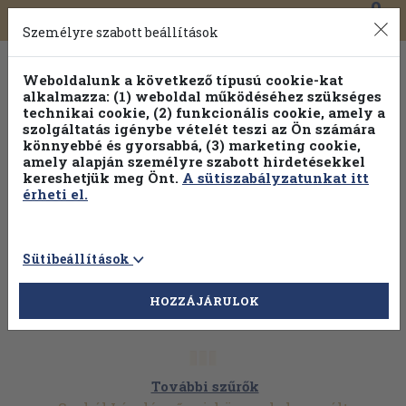
0
Toggle
Főmenü
Könyveink
navigation
Személyre szabott beállítások
Weboldalunk a következő típusú cookie-kat
alkalmazza: (1) weboldal működéséhez szükséges
technikai cookie, (2) funkcionális cookie, amely a
szolgáltatás igénybe vételét teszi az Ön számára
könnyebbé és gyorsabbá, (3) marketing cookie,
amely alapján személyre szabott hirdetésekkel
kereshetjük meg Önt.
A sütiszabályzatunkat itt
érheti el.
Sütibeállítások
HOZZÁJÁRULOK
További szűrők