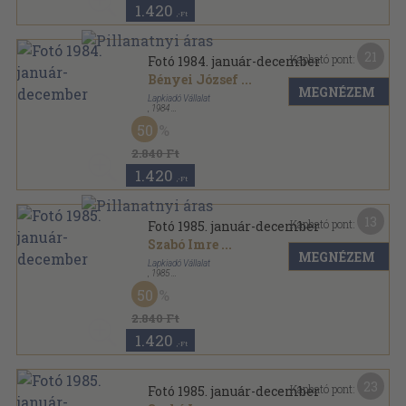
1.420
,-Ft
21
Kapható pont:
Fotó 1984. január-december
Bényei József
...
MEGNÉZEM
Lapkiadó Vállalat
,
1984
Könyvkötői kötés
,
576
oldal
50
Fotó sorozat
2.840 Ft
1.420
,-Ft
13
Kapható pont:
Fotó 1985. január-december
Szabó Imre
...
MEGNÉZEM
Lapkiadó Vállalat
,
1985
Könyvkötői kötés
,
576
oldal
50
Fotó sorozat
2.840 Ft
1.420
,-Ft
23
Kapható pont:
Fotó 1985. január-december