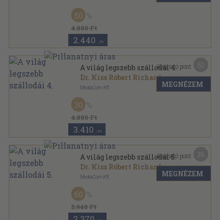
Fűzött kemény papírkötés
,
255
oldal
50
A világ legszebb szállodái sorozat
4.880 Ft
2.440
,-Ft
51
Kapható pont:
A világ legszebb szállodái 4.
Dr. Kiss Róbert Richard
MEGNÉZEM
MediaCom Kft.
Fűzött kemény papírkötés
,
255
oldal
30
A világ legszebb szállodái sorozat
4.880 Ft
3.410
,-Ft
36
Kapható pont:
A világ legszebb szállodái 5.
Dr. Kiss Róbert Richard
MEGNÉZEM
MediaCom Kft.
Fűzött kemény papírkötés
,
255
oldal
60
A világ legszebb szállodái sorozat
5.940 Ft
2.370