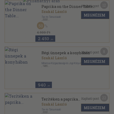
12
Kapható pont:
Paprika on the Dinner Table...
Szakál László
MEGNÉZEM
Tax és Társa kiadó
,
2000
Fűzött kemény papírkötés
,
200
oldal
50
4.900 Ft
2.450
,-Ft
8
Kapható pont:
Régi ünnepek a konyhában
Szakál László
MEGNÉZEM
Minerva-Közgazdasági és Jogi Könyvkiadó
,
1985
Ragasztott papírkötés
,
153
oldal
Minerva Kis Szakácskönyvek sorozat
940
,-Ft
22
Kapható pont:
Terítéken a paprika...
Szakál László
MEGNÉZEM
Tax és Társa kiadó
,
2000