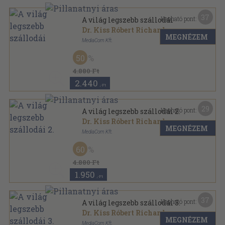
37
Kapható pont:
A világ legszebb szállodái
Dr. Kiss Róbert Richard
MEGNÉZEM
MediaCom Kft.
Fűzött kemény papírkötés
,
256
oldal
50
A világ legszebb szállodái sorozat
4.880 Ft
2.440
,-Ft
29
Kapható pont:
A világ legszebb szállodái 2.
Dr. Kiss Róbert Richard
MEGNÉZEM
MediaCom Kft.
Fűzött kemény papírkötés
,
259
oldal
60
A világ legszebb szállodái sorozat
4.880 Ft
1.950
,-Ft
37
Kapható pont:
A világ legszebb szállodái 3.
Dr. Kiss Róbert Richard
MEGNÉZEM
MediaCom Kft.