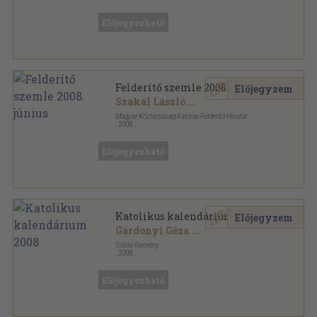
Ragasztott papírkötés
,
192
oldal
Előjegyezhető
Felderítő szemle 2008. június
Előjegyzem
Szakál László
...
Magyar Köztársaság Katonai Felderítő Hivatal
,
2008
Ragasztott papírkötés
,
164
oldal
Felderítő szemle sorozat
Előjegyezhető
Katolikus kalendárium 2008
Előjegyzem
Gárdonyi Géza
...
Glória-Remény
,
2008
Ragasztott papírkötés
,
160
oldal
Katolikus Kalendárium sorozat
Előjegyezhető