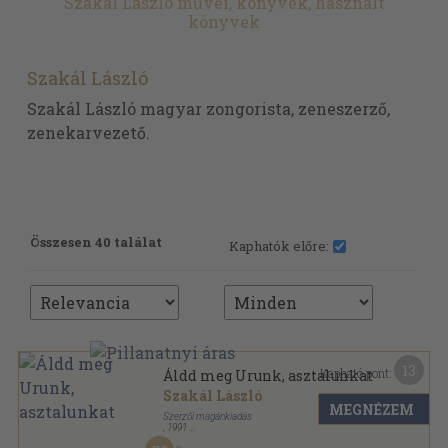
Szakál László művei, könyvek, használt
könyvek
Szakál László
Szakál László magyar zongorista, zeneszerző,
zenekarvezető.
Összesen 40 találat
Kaphatók előre:
13
Kapható pont:
Áldd meg Urunk, asztalunkat
Szakál László
MEGNÉZEM
Szerzői magánkiadás
,
1991
Ragasztott papírkötés
,
216
oldal