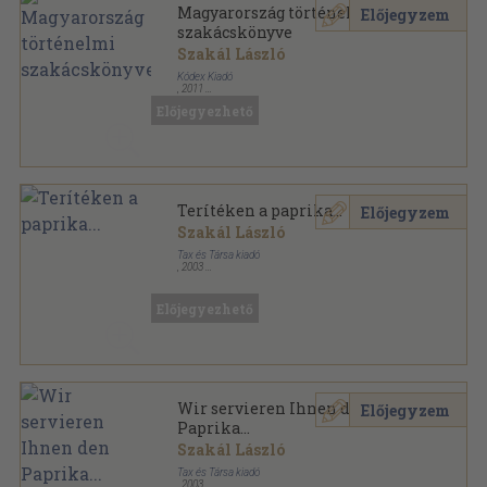
Magyarország történelmi
Előjegyzem
szakácskönyve
Szakál László
Kódex Kiadó
,
2011
Fűzött keménykötés
,
236
oldal
Előjegyezhető
Terítéken a paprika...
Előjegyzem
Szakál László
Tax és Társa kiadó
,
2003
Fűzött kemény papírkötés
,
200
oldal
Előjegyezhető
Wir servieren Ihnen den
Előjegyzem
Paprika...
Szakál László
Tax és Társa kiadó
,
2003