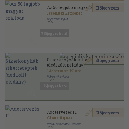
Az 50 legjobb magyar szálloda
Előjegyzem
Issekutz Erzsébet
Népszabadság Rt.
,
2008
Ragasztott papírkötés
,
98
oldal
Top Népszabadság sorozat
Előjegyezhető
Sikerkonyhák, sikerreceptek
Előjegyzem
(dedikált példány)
Lieberman Klára
...
Publex Könyvkiadó
,
1991
Fűzött kemény papírkötés
,
128
oldal
Előjegyezhető
Adótervezés II.
Előjegyzem
Claus Ágnes
...
Penta Unió Oktatási Centrum
,
2003