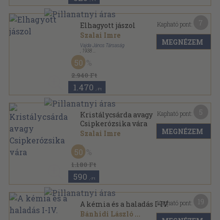
7
Kapható pont:
Elhagyott jászol
Szalai Imre
MEGNÉZEM
Vajda János Társaság
,
1938
Félvászon
,
199
oldal
50
2.940 Ft
1.470
,-Ft
5
Kapható pont:
Kristálycsárda avagy
Csipkerózsika vára
MEGNÉZEM
Szalai Imre
Varrott papírkötés
,
124
oldal
50
1.180 Ft
590
,-Ft
19
Kapható pont:
A kémia és a haladás I-IV.
Bánhidi László
...