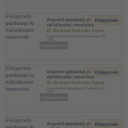
Alapvető gazdasági és
Előjegyzem
vállalkozási ismeretek
Dr. Burkáné Szolnoki Ágnes
Kereskedelmi és Idegenforgalmi Továbbképző Kft.
,
2009
Ragasztott papírkötés
,
171
oldal
Előjegyezhető
Alapvető gazdasági és
Előjegyzem
vállalkozási ismeretek
Dr. Burkáné Szolnoki Ágnes
Kereskedelmi és Idegenforgalmi Továbbképző Kft.
,
2006
Ragasztott papírkötés
,
171
oldal
Előjegyezhető
Alapvető gazdasági és
Előjegyzem