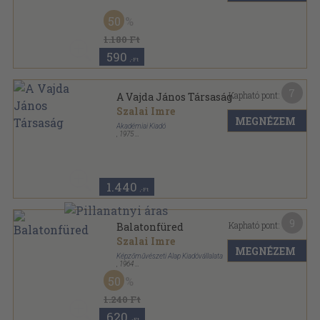
Tűzött kötés
,
8
oldal
Magyar Könyvszemle sorozat
50
1.180 Ft
590
,-Ft
7
Kapható pont:
A Vajda János Társaság
Szalai Imre
MEGNÉZEM
Akadémiai Kiadó
,
1975
Ragasztott papírkötés
,
142
oldal
Irodalomtörténeti füzetek sorozat
1.440
,-Ft
9
Kapható pont:
Balatonfüred
Szalai Imre
MEGNÉZEM
Képzőművészeti Alap Kiadóvállalata
,
1964
Varrott papírkötés
,
44
oldal
50
Műemlékeink sorozat
1.240 Ft
620
,-Ft