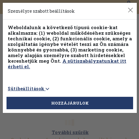
0
Toggle
Főmenü
Könyveink
navigation
Személyre szabott beállítások
Weboldalunk a következő típusú cookie-kat
alkalmazza: (1) weboldal működéséhez szükséges
technikai cookie, (2) funkcionális cookie, amely a
szolgáltatás igénybe vételét teszi az Ön számára
könnyebbé és gyorsabbá, (3) marketing cookie,
amely alapján személyre szabott hirdetésekkel
kereshetjük meg Önt.
A sütiszabályzatunkat itt
érheti el.
Sütibeállítások
HOZZÁJÁRULOK
További szűrők