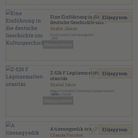
Eine Einführung in die
Előjegyzem
deutsche Geschichte und
Kulturgeschichte
Szabó János
Eötvös Loránd Tudományegyetem
,
2002
Ragasztott papírkötés
,
208
oldal
Előjegyezhető
Historische Landeskunde sorozat
Z-526 F Légiüzemeltetési
Előjegyzem
utasitás
Szalai Imre
Magyar Honvédelmi Szövetség Országos Központ
Repülési Osztály
,
1976
Tűzött kötés
,
66
oldal
Előjegyezhető
A tizenegyedik óra
Előjegyzem
Claude Farrére