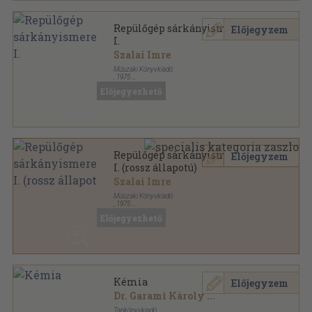
Repülőgép sárkányismeretek
Előjegyzem
I.
Szalai Imre
Műszaki Könyvkiadó
,
1975
Ragasztott papírkötés
,
325
oldal
Előjegyezhető
Repülőgép sárkányismeretek
Előjegyzem
I. (rossz állapotú)
Szalai Imre
Műszaki Könyvkiadó
,
1975
Ragasztott papírkötés
,
325
oldal
Előjegyezhető
Kémia
Előjegyzem
Dr. Garami Károly
...
Tankönyvkiadó