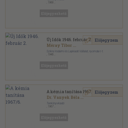
,
1966
Ragasztott papírkötés
,
227
oldal
Előjegyezhető
Új Idők 1946. február 2.
Előjegyzem
Méray Tibor
...
Szikra Irodalmi és Lapkiadó Vállalat, nyomdai r.-t.
,
1946
Tűzött kötés
,
19
oldal
Új Idők sorozat
Előjegyezhető
A kémia tanítása 1967/6.
Előjegyzem
Dr. Vanyek Béla
...
Tankönyvkiadó
,
1967
Tűzött kötés
,
31
oldal
A kémia tanítása sorozat
Előjegyezhető