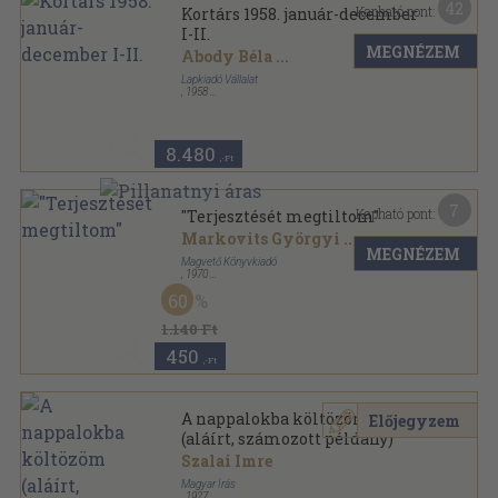
42
Kapható pont:
Kortárs 1958. január-december
I-II.
MEGNÉZEM
Abody Béla
...
Lapkiadó Vállalat
,
1958
Könyvkötői kötés
,
1911
oldal
Kortárs sorozat
8.480
,-Ft
7
Kapható pont:
"Terjesztését megtiltom"
Markovits Györgyi
...
MEGNÉZEM
Magvető Könyvkiadó
,
1970
Vászon
,
481
oldal
60
1.140 Ft
450
,-Ft
A nappalokba költözöm
Előjegyzem
(aláírt, számozott példány)
Szalai Imre
Magyar Írás
,
1927