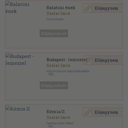
Balatoni ének
Előjegyzem
Szalai Imre
Szerzői kiadás
Ragasztott papírkötés
,
22
oldal
Előjegyezhető
Budapest - lemezzel
Előjegyzem
Szalai Imre
Képzőművészeti Alap Kiadóvállalata
,
1965
Tűzött kötés
,
12
oldal
Előjegyezhető
Kémia II.
Előjegyzem
Szalai Imre
Tankönyvkiadó Vállalat
,
1957