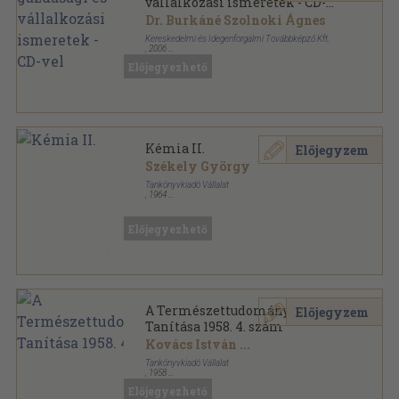
vállalkozási ismeretek - CD-
vel
Dr. Burkáné Szolnoki Ágnes
Kereskedelmi és Idegenforgalmi Továbbképző Kft.
,
2006
Ragasztott papírkötés
,
171
oldal
Előjegyezhető
Kémia II.
Előjegyzem
Székely György
Tankönyvkiadó Vállalat
,
1964
Fűzött papírkötés
,
143
oldal
Előjegyezhető
A Természettudományok
Előjegyzem
Tanítása 1958. 4. szám
Kovács István
...
Tankönyvkiadó Vállalat
,
1958
Tűzött kötés
,
48
oldal
Előjegyezhető
A Természettudományok Tanítása sorozat