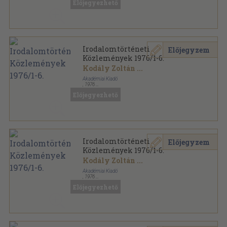
Előjegyezhető
Irodalomtörténeti
Előjegyzem
Közlemények 1976/1-6.
Kodály Zoltán
...
Akadémiai Kiadó
,
1976
Könyvkötői kötés
,
745
oldal
Előjegyezhető
Irodalomtörténeti Közlemények sorozat
Irodalomtörténeti
Előjegyzem
Közlemények 1976/1-6.
Kodály Zoltán
...
Akadémiai Kiadó
,
1976
Ragasztott papírkötés
,
745
oldal
Előjegyezhető
Irodalomtörténeti Közlemények sorozat