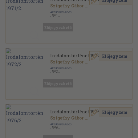
Előjegyzem
Szigethy Gábor
...
Akadémiai Kiadó
,
1971
Ragasztott papírkötés
,
245
oldal
Irodalomtörténet sorozat
Előjegyezhető
Irodalomtörténet 1972/2.
Előjegyzem
Szigethy Gábor
...
Akadémiai Kiadó
,
1972
Varrott papírkötés
,
280
oldal
Irodalomtörténet sorozat
Előjegyezhető
Irodalomtörténet 1976/2
Előjegyzem
Szigethy Gábor
...
Akadémiai Kiadó
,
1976
Fűzött papírkötés
,
310
oldal
Irodalomtörténet sorozat