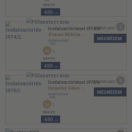
960 Ft
480
,-Ft
4
Kapható pont:
Irodalomtörténet 1974/2.
Almási Miklós
...
MEGNÉZEM
Akadémiai Kiadó
,
1974
Fűzött papírkötés
,
227
oldal
50
Irodalomtörténet sorozat
960 Ft
480
,-Ft
4
Kapható pont:
Irodalomtörténet 1976/1.
Szigethy Gábor
...
MEGNÉZEM
Akadémiai Kiadó
,
1976
Fűzött papírkötés
,
267
oldal
50
Irodalomtörténet sorozat
960 Ft
480
,-Ft