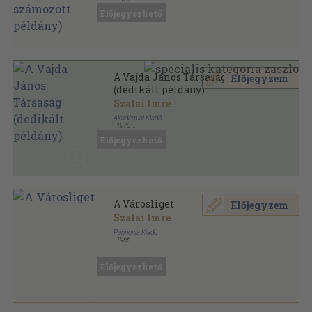
Vászon
,
26
oldal
Előjegyezhető
A Vajda János Társaság
Előjegyzem
(dedikált példány)
Szalai Imre
Akadémiai Kiadó
,
1975
Ragasztott papírkötés
,
142
oldal
Előjegyezhető
Irodalomtörténeti füzetek sorozat
A Városliget
Előjegyzem
Szalai Imre
Pannonia Kiadó
,
1966
Fűzött papírkötés
,
32
oldal
Műemlékeink sorozat
Előjegyezhető