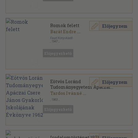
Romok felett
Előjegyzem
Barát Endre
...
Faust Könyvkiadó
,
1947
Könyvkötői papírkötés
,
464
oldal
Előjegyezhető
Eötvös Loránd
Előjegyzem
Tudományegyetem Apáczai
Csere János Gyakorló
Tardos Ivánné
...
Iskolájának Évkönyve 1962-63.
,
1963
Tűzött kötés
,
120
oldal
Eötvös Loránd Tudományegyetem Apáczai Csere
Előjegyezhető
János Gyakorló Iskolájának Évkönyve sorozat
Irodalomtörténet 1971/2.