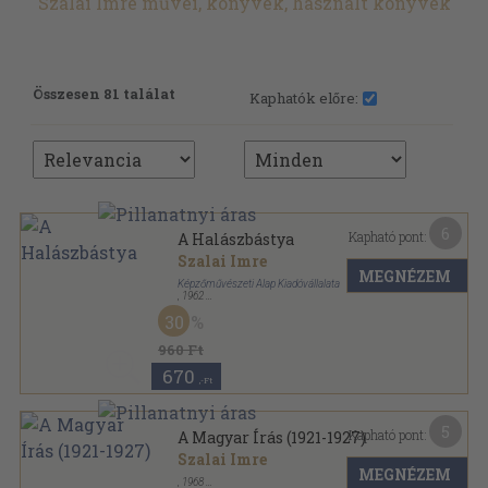
Szalai Imre művei, könyvek, használt könyvek
Összesen 81 találat
Kaphatók előre:
6
Kapható pont:
A Halászbástya
Szalai Imre
MEGNÉZEM
Képzőművészeti Alap Kiadóvállalata
,
1962
Fűzött papírkötés
,
40
oldal
30
Műemlékeink sorozat
960 Ft
670
,-Ft
5
Kapható pont:
A Magyar Írás (1921-1927)
Szalai Imre
MEGNÉZEM
,
1968