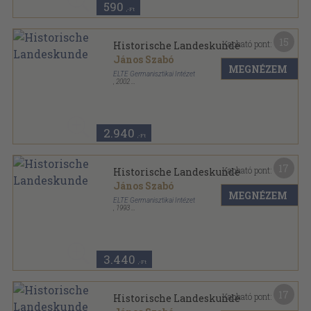
590
,-Ft
15
Kapható pont:
Historische Landeskunde
János Szabó
MEGNÉZEM
ELTE Germanisztikai Intézet
,
2002
Ragasztott papírkötés
,
208
oldal
2.940
,-Ft
17
Kapható pont:
Historische Landeskunde
János Szabó
MEGNÉZEM
ELTE Germanisztikai Intézet
,
1993
Ragasztott papírkötés
,
208
oldal
3.440
,-Ft
17
Kapható pont:
Historische Landeskunde