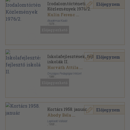
Irodalomtörténeti
Előjegyzem
Közlemények 1976/2.
Kulin Ferenc
...
Akadémiai Kiadó
,
1976
Ragasztott papírkötés
,
133
oldal
Előjegyezhető
Irodalomtörténeti Közlemények sorozat
Iskolafejlesztések, fejlesztő
Előjegyzem
iskolák II.
Horváth Attila
...
Országos Pedagógiai Intézet
,
1986
Tűzött kötés
,
92
oldal
Előjegyezhető
Kortárs 1958. január
Előjegyzem
Abody Béla
...
Lapkiadó Vállalat
,
1958
Fűzött papírkötés
,
159
oldal