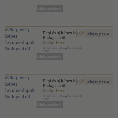
Fűzött papírkötés
,
167
oldal
Előjegyezhető
Régi és új képes levelezőlapok
Előjegyzem
Budapestről
Szalai Imre
Képzőművészeti Alap Kiadóvállalata
,
1970
Papírmappa
,
13
oldal
Előjegyezhető
Régi és új képes levelezőlapok
Előjegyzem
Budapestről
Szalai Imre
Képzőművészeti Alap Kiadóvállalata
,
1970
Papírmappa
,
10
oldal
Előjegyezhető