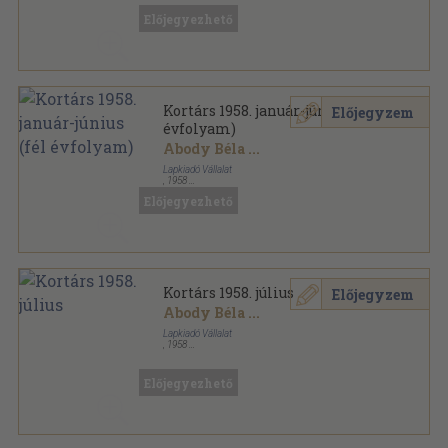
Kortárs sorozat
Előjegyezhető
Kortárs 1958. január-június (fél
Előjegyzem
évfolyam)
Abody Béla
...
Lapkiadó Vállalat
,
1958
Könyvkötői kötés
,
960
oldal
Előjegyezhető
Kortárs sorozat
Kortárs 1958. július
Előjegyzem
Abody Béla
...
Lapkiadó Vállalat
,
1958
Fűzött papírkötés
,
152
oldal
Kortárs sorozat
Előjegyezhető