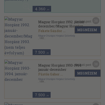
Zsebiszótár sorozat
4.360
,-Ft
38
Kapható pont:
Magyar Horgász 1992. január-
december/Magyar Horgász
MEGNÉZEM
1993. (nem teljes évfolyam)
Fekete Sándor
...
Magyar Országos Horgász Szövetség
,
1993
Könyvkötői kötés
,
713
oldal
Magyar Horgász sorozat
7.500
,-Ft
38
Kapható pont:
Magyar Horgász 1993-1994.
január-december
MEGNÉZEM
Füstös Gábor
...
Magyar Országos Horgász Szövetség
,
1994
Könyvkötői kötés
,
945
oldal
Magyar Horgász sorozat
7.500
,-Ft