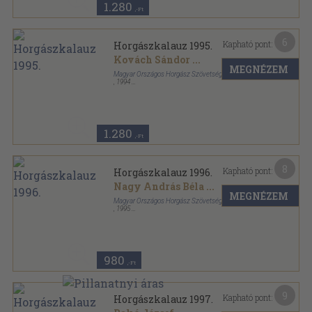
1.280
,-Ft
6
Kapható pont:
Horgászkalauz 1995.
Kovách Sándor
...
MEGNÉZEM
Magyar Országos Horgász Szövetség
,
1994
Ragasztott papírkötés
,
144
oldal
Horgászkalauz sorozat
1.280
,-Ft
8
Kapható pont:
Horgászkalauz 1996.
Nagy András Béla
...
MEGNÉZEM
Magyar Országos Horgász Szövetség
,
1995
Ragasztott papírkötés
,
144
oldal
Horgászkalauz sorozat
980
,-Ft
9
Kapható pont:
Horgászkalauz 1997.