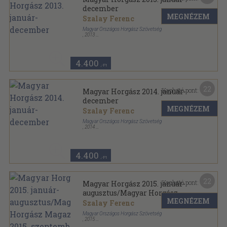
december
MEGNÉZEM
Szalay Ferenc
Magyar Országos Horgász Szövetség
,
2013
Könyvkötői kötés
,
864
oldal
Magyar Horgász sorozat
4.400
,-Ft
22
Kapható pont:
Magyar Horgász 2014. január-
december
MEGNÉZEM
Szalay Ferenc
Magyar Országos Horgász Szövetség
,
2014
Könyvkötői kötés
,
792
oldal
Magyar Horgász sorozat
4.400
,-Ft
22
Kapható pont:
Magyar Horgász 2015. január-
augusztus/Magyar Horgász
MEGNÉZEM
Magazin 2015. szeptember-
Szalay Ferenc
december
Magyar Országos Horgász Szövetség
,
2015
Könyvkötői kötés
,
984
oldal