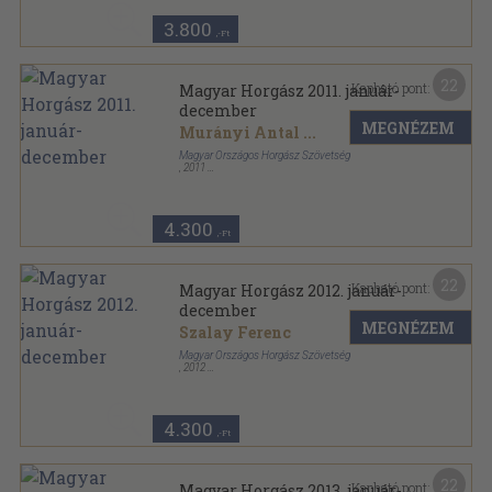
3.800
,-Ft
22
Kapható pont:
Magyar Horgász 2011. január-
december
MEGNÉZEM
Murányi Antal
...
Magyar Országos Horgász Szövetség
,
2011
Könyvkötői kötés
,
984
oldal
Magyar Horgász sorozat
4.300
,-Ft
22
Kapható pont:
Magyar Horgász 2012. január-
december
MEGNÉZEM
Szalay Ferenc
Magyar Országos Horgász Szövetség
,
2012
Könyvkötői kötés
,
984
oldal
Magyar Horgász sorozat
4.300
,-Ft
22
Kapható pont:
Magyar Horgász 2013. január-