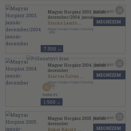
38
Kapható pont:
Magyar Horgász 2003. január-
december/2004. január-
MEGNÉZEM
december
Szarka László
...
Magyar Országos Horgász Szövetség
,
2004
Könyvkötői kötés
,
1776
oldal
Magyar Horgász sorozat
7.500
,-Ft
10
Kapható pont:
Magyar Horgász 2004. január-
december
MEGNÉZEM
Szarvas Zoltán
...
Magyar Országos Horgász Szövetség
,
2004
50
Könyvkötői papírkötés
,
888
oldal
Magyar Horgász sorozat
3.800 Ft
1.900
,-Ft
22
Kapható pont:
Magyar Horgász 2005. január-
december
MEGNÉZEM
Bokor Károly
...