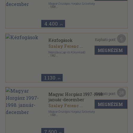
Magyar Országos Horgász Szövetség
,
1998
Könyvkötői kötés
,
648
oldal
Magyar Horgász sorozat
4.400
,-Ft
6
Kapható pont:
Kézfogások
Szalay Ferenc
...
MEGNÉZEM
Népszava Lap- és Könyvkiadó
,
1982
Ragasztott papírkötés
,
123
oldal
1.130
,-Ft
38
Kapható pont:
Magyar Horgász 1997-1998.
január-december
MEGNÉZEM
Szalay Ferenc
...
Magyar Országos Horgász Szövetség
,
1998
Könyvkötői kötés
,
1232
oldal
Magyar Horgász sorozat
7.500
,-Ft