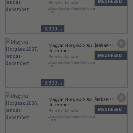
MEGNÉZEM
Szarka László
...
Magyar Országos Horgász Szövetség
,
2007
Tűzött kötés
,
1200
oldal
Magyar Horgász sorozat
3.800
,-Ft
19
Kapható pont:
Magyar Horgász 2007. január-
december
MEGNÉZEM
Szarka László
...
Magyar Országos Horgász Szövetség
,
2007
Könyvkötői kötés
,
1200
oldal
Magyar Horgász sorozat
3.800
,-Ft
19
Kapható pont:
Magyar Horgász 2008. január-
december
MEGNÉZEM
Szarka László
...
Magyar Országos Horgász Szövetség
,
2008
Tűzött kötés
,
1200
oldal
Magyar Horgász sorozat