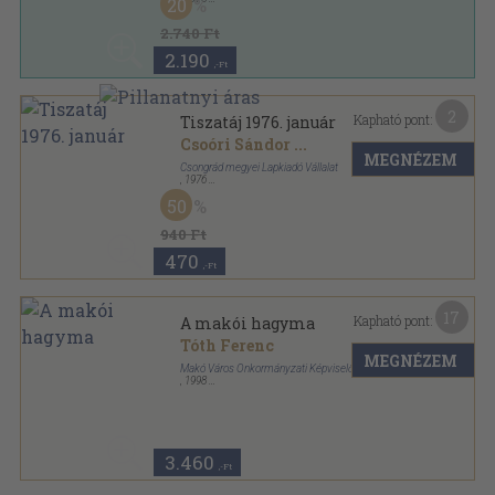
20
Műbőr
,
78
oldal
2.740 Ft
2.190
,-Ft
2
Kapható pont:
Tiszatáj 1976. január
Csoóri Sándor
...
MEGNÉZEM
Csongrád megyei Lapkiadó Vállalat
,
1976
Fűzött papírkötés
,
96
oldal
50
Tiszatáj sorozat
940 Ft
470
,-Ft
17
Kapható pont:
A makói hagyma
Tóth Ferenc
MEGNÉZEM
Makó Város Önkormányzati Képviselő-testülete
,
1998
Fűzött kemény papírkötés
,
800
oldal
Makó monográfiája sorozat
3.460
,-Ft