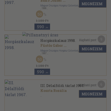
Bakó József
...
MEGNÉZEM
Magyar Országos Horgász Szövetség
,
1996
Ragasztott papírkötés
,
144
oldal
50
Horgászkalauz sorozat
1.180 Ft
590
,-Ft
9
Kapható pont:
Horgászkalauz 1998.
Füstös Gábor
...
MEGNÉZEM
Magyar Országos Horgász Szövetség
,
1997
Ragasztott papírkötés
,
144
oldal
50
Horgászkalauz sorozat
1.180 Ft
590
,-Ft
6
Kapható pont:
III. Délalföldi tárlat 1967.
Koszta Rozália
MEGNÉZEM
Tűzött kötés
,
39
oldal
Délalföldi Tárlat sorozat