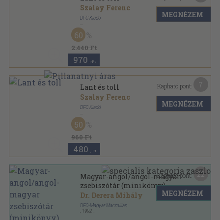
Szalay Ferenc
MEGNÉZEM
DFC Kiadó
Ragasztott papírkötés
,
333
oldal
60
2.440 Ft
970
,-Ft
7
Kapható pont:
Lant és toll
Szalay Ferenc
MEGNÉZEM
DFC Kiadó
Fűzött papírkötés
,
89
oldal
50
960 Ft
480
,-Ft
22
Kapható pont:
Magyar-angol/angol-magyar
zsebiszótár (minikönyv)
MEGNÉZEM
Dr. Derera Mihály
DFC-Magyar Macmillan
,
1992
Ragasztott papírkötés
,
578
oldal