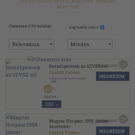
Szalay Ferenc művei, könyvek, használt
könyvek
Összesen 170 találat
Kaphatók előre:
3
Kapható pont:
Beszélgetések az SZVSZ-ről
Szalay Ferenc
MEGNÉZEM
Népszava Lap- és Könyvkiadó
,
1986
Ragasztott papírkötés
,
95
oldal
60
Fórum sorozat
960 Ft
380
,-Ft
22
Kapható pont:
Magyar Horgász 1998. január-
december
MEGNÉZEM
Szalay Ferenc