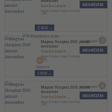
december
MEGNÉZEM
Szarka László
...
Magyar Országos Horgász Szövetség
,
2009
Könyvkötői kötés
,
1200
oldal
Magyar Horgász sorozat
3.800
,-Ft
15
Kapható pont:
Magyar Horgász 2010. január-
december
MEGNÉZEM
Szarka László
...
Magyar Országos Horgász Szövetség
,
2010
50
Tűzött kötés
,
1200
oldal
Magyar Horgász sorozat
3.800 Ft
1.900
,-Ft
19
Kapható pont:
Magyar Horgász 2010. január-
december
MEGNÉZEM
Szarka László
...
Magyar Országos Horgász Szövetség
,
2010
Könyvkötői kötés
,
1200
oldal
Magyar Horgász sorozat