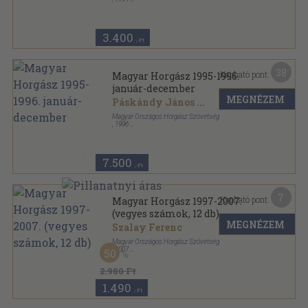
Tűzött kötés
,
410
oldal
Magyar Horgász sorozat
3.400
,-Ft
38
Kapható pont:
Magyar Horgász 1995-1996.
január-december
MEGNÉZEM
Páskándy János
...
Magyar Országos Horgász Szövetség
,
1996
Könyvkötői kötés
,
1356
oldal
Magyar Horgász sorozat
7.500
,-Ft
7
Kapható pont:
Magyar Horgász 1997-2007.
(vegyes számok, 12 db)
MEGNÉZEM
Szalay Ferenc
Magyar Országos Horgász Szövetség
,
2007
50
Tűzött kötés
,
809
oldal
Magyar Horgász sorozat
2.980 Ft
1.490
,-Ft