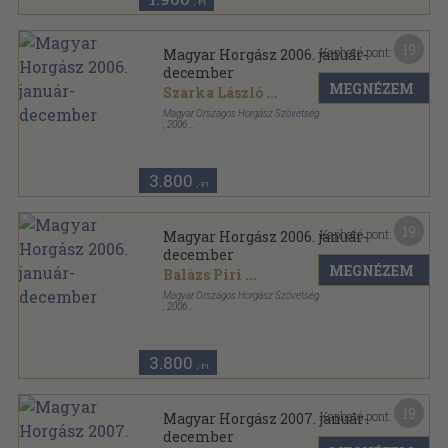
,-Ft
19
Kapható pont:
Magyar Horgász 2006. január-
december
MEGNÉZEM
Szarka László
...
Magyar Országos Horgász Szövetség
,
2006
Tűzött kötés
,
1200
oldal
Magyar Horgász sorozat
3.800
,-Ft
19
Kapható pont:
Magyar Horgász 2006. január-
december
MEGNÉZEM
Balázs Piri
...
Magyar Országos Horgász Szövetség
,
2006
Könyvkötői kötés
,
1200
oldal
Magyar Horgász sorozat
3.800
,-Ft
19
Kapható pont:
Magyar Horgász 2007. január-
december