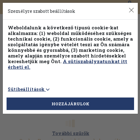
0
Toggle
Főmenü
Könyveink
navigation
Személyre szabott beállítások
Weboldalunk a következő típusú cookie-kat
alkalmazza: (1) weboldal működéséhez szükséges
technikai cookie, (2) funkcionális cookie, amely a
szolgáltatás igénybe vételét teszi az Ön számára
könnyebbé és gyorsabbá, (3) marketing cookie,
amely alapján személyre szabott hirdetésekkel
kereshetjük meg Önt.
A sütiszabályzatunkat itt
érheti el.
Sütibeállítások
HOZZÁJÁRULOK
További szűrők