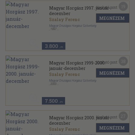
19
Kapható pont:
Magyar Horgász 1997. január-
december
MEGNÉZEM
Szalay Ferenc
Magyar Országos Horgász Szövetség
,
1997
Könyvkötői kötés
,
564
oldal
Magyar Horgász sorozat
3.800
,-Ft
38
Kapható pont:
Magyar Horgász 1999-2000.
január-december
MEGNÉZEM
Szalay Ferenc
Magyar Országos Horgász Szövetség
,
2000
Könyvkötői kötés
,
1104
oldal
Magyar Horgász sorozat
7.500
,-Ft
27
Kapható pont:
Magyar Horgász 2000. január-
december
MEGNÉZEM
Szalay Ferenc