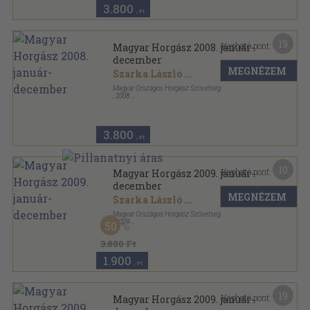
3.800
,-Ft
19
Kapható pont:
Magyar Horgász 2008. január-
december
MEGNÉZEM
Szarka László
...
Magyar Országos Horgász Szövetség
,
2008
Könyvkötői kötés
,
1200
oldal
Magyar Horgász sorozat
3.800
,-Ft
10
Kapható pont:
Magyar Horgász 2009. január-
december
MEGNÉZEM
Szarka László
...
Magyar Országos Horgász Szövetség
,
2009
50
Tűzött kötés
,
1200
oldal
Magyar Horgász sorozat
3.800 Ft
1.900
,-Ft
19
Kapható pont:
Magyar Horgász 2009. január-