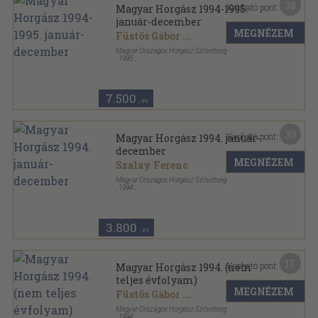
38
Kapható pont:
Magyar Horgász 1994-1995.
január-december
MEGNÉZEM
Füstös Gábor
...
Magyar Országos Horgász Szövetség
,
1995
Könyvkötői vászonkötés
,
1148
oldal
Magyar Horgász sorozat
7.500
,-Ft
30
Kapható pont:
Magyar Horgász 1994. január-
december
MEGNÉZEM
Szalay Ferenc
Magyar Országos Horgász Szövetség
,
1994
Könyvkötői kötés
,
610
oldal
Magyar Horgász sorozat
3.800
,-Ft
17
Kapható pont:
Magyar Horgász 1994. (nem
teljes évfolyam)
MEGNÉZEM
Füstös Gábor
...
Magyar Országos Horgász Szövetség
,
1994