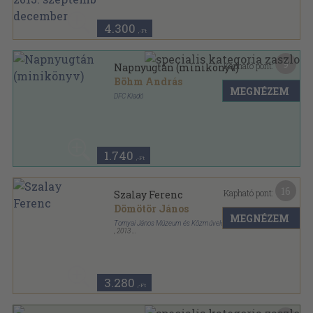
Magyar Horgász sorozat
4.300
,-Ft
9
Kapható pont:
Napnyugtán (minikönyv)
Böhm András
MEGNÉZEM
DFC Kiadó
Ragasztott papírkötés
,
164
oldal
1.740
,-Ft
16
Kapható pont:
Szalay Ferenc
Dömötör János
MEGNÉZEM
Tornyai János Múzeum és Közművelődési Központ
,
2013
Fűzött keménykötés
,
248
oldal
3.280
,-Ft