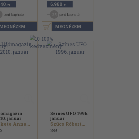
240
6.980
,-Ft
,-Ft
35
pont kapható
pont kapható
MEGNÉZEM
MEGNÉZEM
ómagazin
Színes UFO 1996.
10. január
január
Fekete Annamária...
Szűcs Róbert...
0
1996