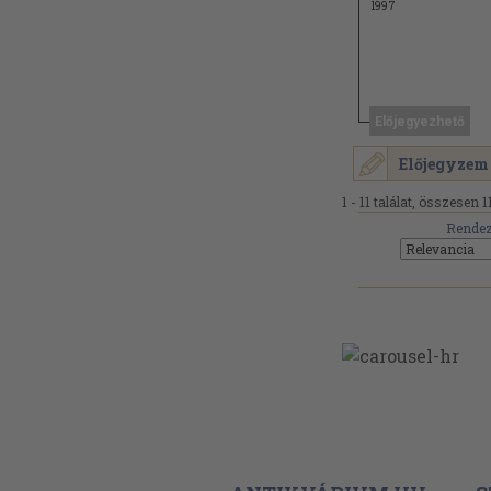
1997
Előjegyezhető
Előjegyzem
1 - 11 találat, összesen 11
Rendez