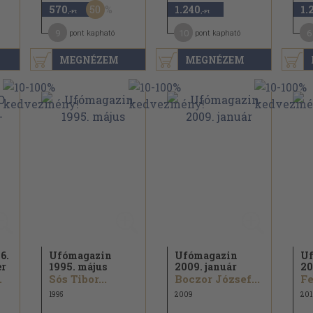
50
570
1.240
1.
,-Ft
,-Ft
9
10
6
pont kapható
pont kapható
MEGNÉZEM
MEGNÉZEM
6.
Ufómagazin
Ufómagazin
Uf
er
1995. május
2009. január
20
.
Sós Tibor...
Boczor József...
1995
2009
201