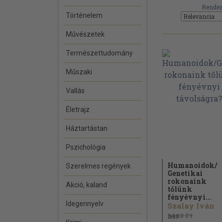
Rendez
Történelem
Művészetek
Természettudomány
Műszaki
Vallás
Életrajz
Háztartástan
Pszichológia
Humanoidok/
Szerelmes regények
Genetikai
rokonaink
Akció, kaland
tőlünk
fényévnyi...
Idegennyelv
Szalay Iván
1.140 Ft
1993