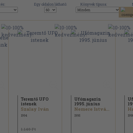
és:
Egy oldalon látható:
Könyvek típusa:
Teremtő UFO
Ufómagazin
Uf
istenek
1995. június
19
Szalay Iván
Nemere István...
1994
1995
199
1.140 Ft