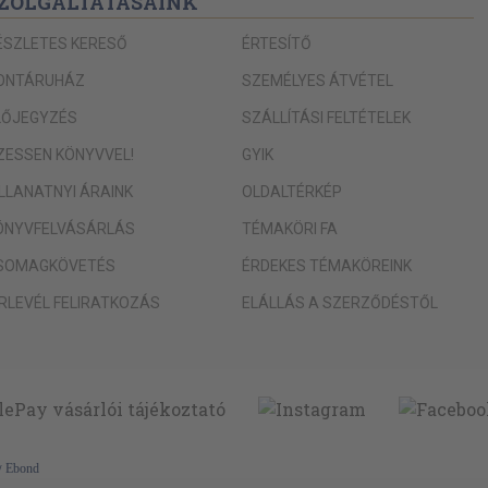
ZOLGÁLTATÁSAINK
ÉSZLETES KERESŐ
ÉRTESÍTŐ
ONTÁRUHÁZ
SZEMÉLYES ÁTVÉTEL
LŐJEGYZÉS
SZÁLLÍTÁSI FELTÉTELEK
IZESSEN KÖNYVVEL!
GYIK
ILLANATNYI ÁRAINK
OLDALTÉRKÉP
ÖNYVFELVÁSÁRLÁS
TÉMAKÖRI FA
SOMAGKÖVETÉS
ÉRDEKES TÉMAKÖREINK
ÍRLEVÉL FELIRATKOZÁS
ELÁLLÁS A SZERZŐDÉSTŐL
y
Ebond