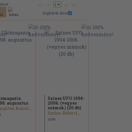
Nézet:
Kaphatók előre:
ómagazin
Színes UFO 1994-
98. augusztus
2006. (vegyes
számok) (20 db)
Hargitai Károly...
Szűcs Róbert...
8
2006