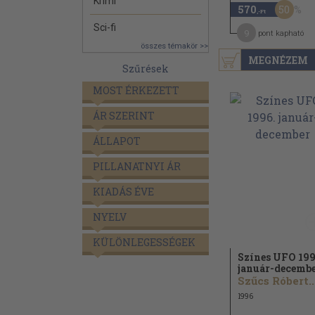
Krimi
50
570
,-Ft
Sci-fi
9
pont kapható
összes témakör >>
MEGNÉZEM
Szűrések
MOST ÉRKEZETT
ÁR SZERINT
ÁLLAPOT
PILLANATNYI ÁR
KIADÁS ÉVE
NYELV
KÜLÖNLEGESSÉGEK
Színes UFO 199
január-decemb
Szűcs Róbert..
1996