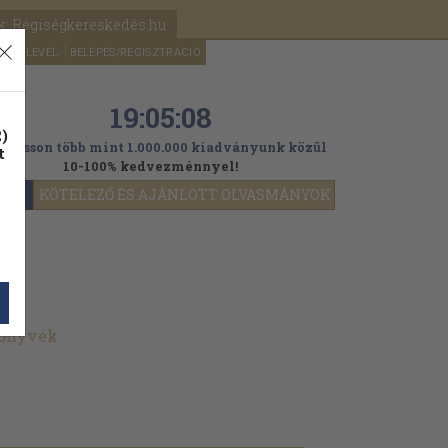
k: Régiségkereskedés.hu
A kosaram
HÍRLEVÉL
BELÉPÉS/REGISZTRÁCIÓ
MÉG
0
5000
Ft
19:05:07
)
ogasson több mint 1.000.000 kiadványunk közül
t
10-100% kedvezménnyel!
YOK
KÖTELEZŐ ÉS AJÁNLOTT OLVASMÁNYOK
könyvek