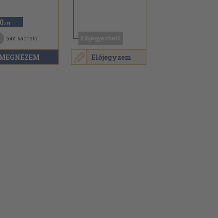
0
,-Ft
Előjegyezhető
pont kapható
MEGNÉZEM
Előjegyzem