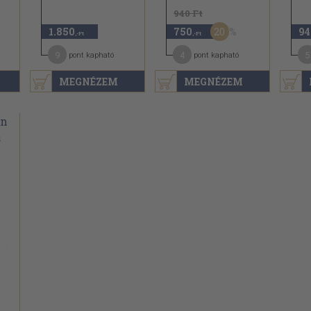
940 Ft
20
1.850
750
94
,-Ft
,-Ft
9
4
5
pont kapható
pont kapható
MEGNÉZEM
MEGNÉZEM