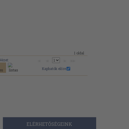
1 oldal
Nézet:
Kaphatók előre:
ELÉRHETŐSÉGEINK