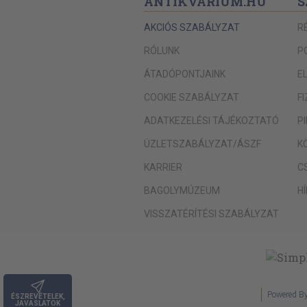
ANTIKVÁRIUM.HU
S
AKCIÓS SZABÁLYZAT
R
RÓLUNK
P
ÁTADÓPONTJAINK
E
COOKIE SZABÁLYZAT
F
ADATKEZELÉSI TÁJÉKOZTATÓ
P
ÜZLETSZABÁLYZAT/ÁSZF
K
KARRIER
C
BAGOLYMÚZEUM
H
VISSZATÉRÍTÉSI SZABÁLYZAT
Powered B
ÉSZREVÉTELEK,
JAVASLATOK