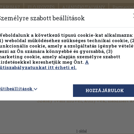
TÁRUHÁZ
ELŐJEGYZÉS
AJÁNDÉKUTALVÁNY
Partnerün
SZÁLLÍTÁS
SEGÍTSÉG
Személyre szabott beállítások
Részletes kereső
Témaköri fa
eboldalunk a következő típusú cookie-kat alkalmazza:
1) weboldal működéséhez szükséges technikai cookie, (2
Vál
unkcionális cookie, amely a szolgáltatás igénybe vételé
eszi az Ön számára könnyebbé és gyorsabbá, (3)
arketing cookie, amely alapján személyre szabott
PILLANATNYI ÁRAINK
FENNTARTHATÓ OLVASMÁN
irdetésekkel kereshetjük meg Önt.
A
ütiszabályzatunkat itt érheti el.
ütibeállítások
HOZZÁJÁRULOK
Szalay Iván művei, könyvek, használt 
1 oldal