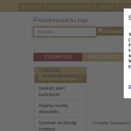
ÉRTESÍTŐ
FIZESSEN
KÖNYVVEL!
AUKCIÓ
PON
W
(
f
t
m
ÚJ KÖNYVEK
MOST ÉRKEZETT
h
s
TÉMAKÖR
Kiemelt témaköreink
S
Dedikált, aláírt
kiadványok
Regény, novella,
elbeszélés
Gyermek- és ifjúsági
1-11 találat, összesen 11.
irodalom