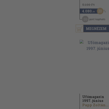
5.100 Ft
20
4.080
,-Ft
20
pont kapható
MEGNÉZEM
Ufómagazin
1997. június
Papp Zoltán...