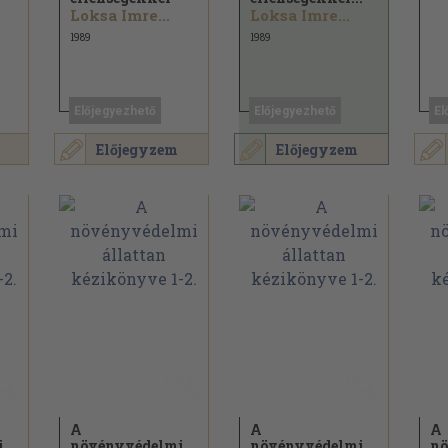
Loksa Imre...
Loksa Imre...
1989
1989
Előjegyezhető
Előjegyezhető
El
Előjegyzem
Előjegyzem
A
A
A
i
növényvédelmi
növényvédelmi
nö