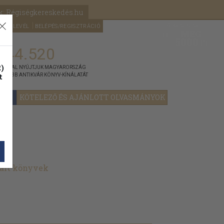
k: Régiségkereskedés.hu
A kosaram
HÍRLEVÉL
BELÉPÉS/REGISZTRÁCIÓ
MÉG
0
5000
Ft
144.520
)
ÁNNYAL NYÚJTJUK MAGYARORSZÁG
t
GYOBB ANTIKVÁR KÖNYV-KÍNÁLATÁT
YOK
KÖTELEZŐ ÉS AJÁNLOTT OLVASMÁNYOK
nált könyvek