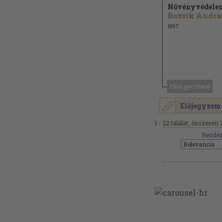
Növényvédele
Bozsik András
1997
Előjegyezhető
Előjegyzem
1 - 22 találat, összesen 
Rendez