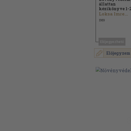
állattan
kézikönyve 1-2
Loksa Imre...
1989
Előjegyezhető
Előjegyzem