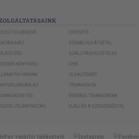
ZOLGÁLTATÁSAINK
ÉSZLETES KERESŐ
ÉRTESÍTŐ
ONTÁRUHÁZ
SZEMÉLYES ÁTVÉTEL
LŐJEGYZÉS
SZÁLLÍTÁSI FELTÉTELEK
IZESSEN KÖNYVVEL!
GYIK
ILLANATNYI ÁRAINK
OLDALTÉRKÉP
ÖNYVFELVÁSÁRLÁS
TÉMAKÖRI FA
SOMAGKÖVETÉS
ÉRDEKES TÉMAKÖREINK
ÍRLEVÉL FELIRATKOZÁS
ELÁLLÁS A SZERZŐDÉSTŐL