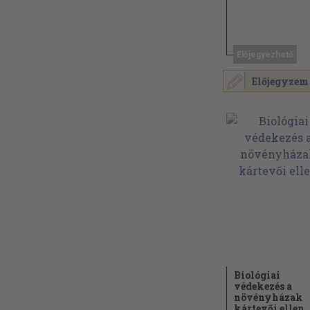
Előjegyezhető
Előjegyzem
Biológiai
védekezés a
növényházak
kártevői ellen