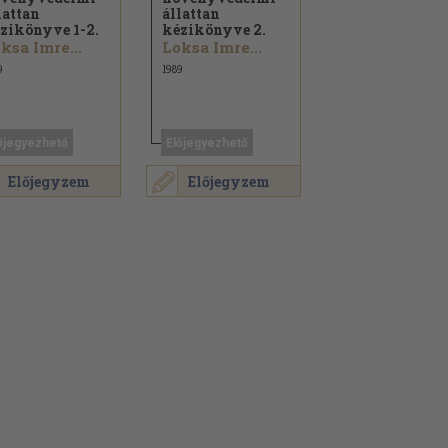
lattan
állattan
zikönyve 1-2.
kézikönyve 2.
ksa Imre...
Loksa Imre...
9
1989
őjegyezhető
Előjegyezhető
Előjegyzem
Előjegyzem