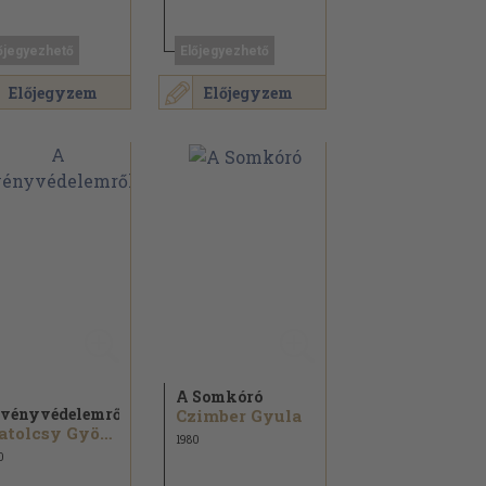
őjegyezhető
Előjegyezhető
Előjegyzem
Előjegyzem
A Somkóró
vényvédelemről
Czimber Gyula
Matolcsy György
1980
0