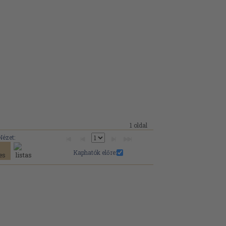
1 oldal
Nézet:
Kaphatók előre: