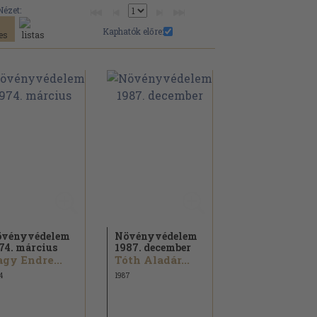
Nézet:
Kaphatók előre:
vényvédelem
Növényvédelem
74. március
1987. december
gy Endre...
Tóth Aladár...
4
1987