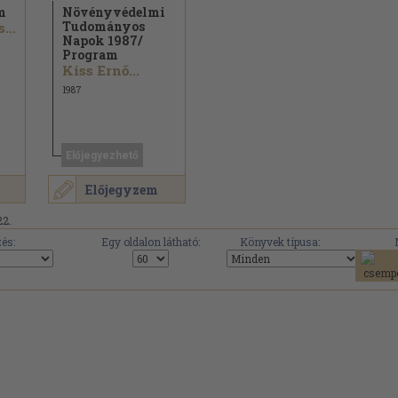
m
Növényvédelmi
Tudományos
...
Napok 1987/
Program
Kiss Ernő...
1987
Előjegyezhető
Előjegyzem
22.
és:
Egy oldalon látható:
Könyvek típusa: