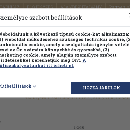
TÁRUHÁZ
ELŐJEGYZÉS
AJÁNDÉKUTALVÁNY
Partnerün
SZÁLLÍTÁS
SEGÍTSÉG
Személyre szabott beállítások
1.
Részletes kereső
Témaköri fa
eboldalunk a következő típusú cookie-kat alkalmazza:
1) weboldal működéséhez szükséges technikai cookie, (2
KIADV
unkcionális cookie, amely a szolgáltatás igénybe vételé
LEGNA
eszi az Ön számára könnyebbé és gyorsabbá, (3)
arketing cookie, amely alapján személyre szabott
PILLANATNYI ÁRAINK
FENNTARTHATÓ OLVASMÁN
irdetésekkel kereshetjük meg Önt.
A
ütiszabályzatunkat itt érheti el.
ütibeállítások
HOZZÁJÁRULOK
Szalay-Marzsó László művei, könyvek, hasz
2.
1 oldal