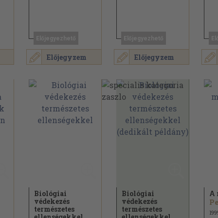
Előjegyezhető
Előjegyezhető
El
Előjegyzem
Előjegyzem
Biológiai
Biológiai
A 
védekezés
védekezés
Pe
természetes
természetes
199
ellenségekkel
ellenségekkel...