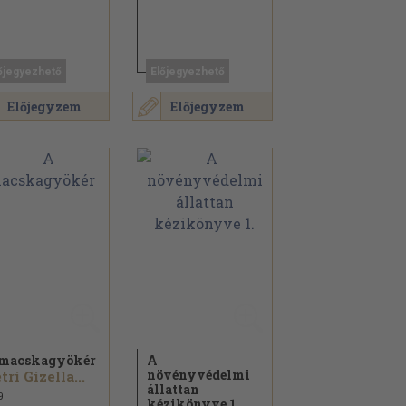
őjegyezhető
Előjegyezhető
Előjegyzem
Előjegyzem
macskagyökér
A
növényvédelmi
tri Gizella...
állattan
9
kézikönyve 1.