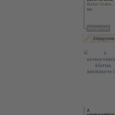
Budai Csaba...
1986
Előjegyezhető
Előjegyzem
A
növényvédelm