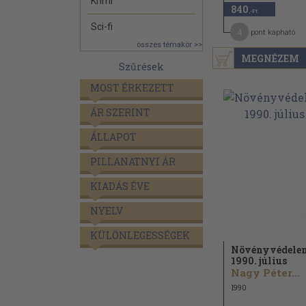
Krimi
840
,-Ft
Sci-fi
4
pont kapható
összes témakör >>
MEGNÉZEM
Szűrések
MOST ÉRKEZETT
ÁR SZERINT
ÁLLAPOT
PILLANATNYI ÁR
KIADÁS ÉVE
NYELV
KÜLÖNLEGESSÉGEK
Növényvédele
1990. július
Nagy Péter...
1990