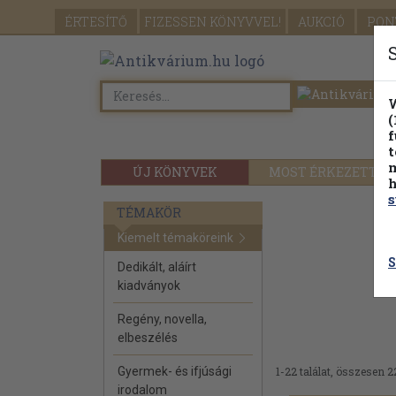
ÉRTESÍTŐ
FIZESSEN
KÖNYVVEL!
AUKCIÓ
PON
W
(
f
t
m
ÚJ KÖNYVEK
MOST ÉRKEZETT
h
s
TÉMAKÖR
Kiemelt témaköreink
S
Dedikált, aláírt
kiadványok
Regény, novella,
elbeszélés
Gyermek- és ifjúsági
1-22 találat, összesen 2
irodalom