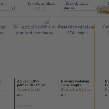
és:
Egy oldalon látható:
Könyvek típusa:
m
Az Erdő 1959.
Növényvédelem
Nö
január-december
1974. május
19
Szitóné Malik Erzsébet...
Ákos László...
Schirilla György...
Na
1959
1974
197
18.000 Ft