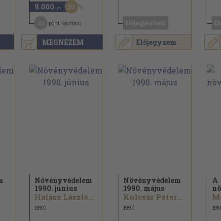
50
9.000
,-Ft
45
Előjegyezhető
El
pont kapható
MEGNÉZEM
Előjegyzem
m
Növényvédelem
Növényvédelem
A
1990. június
1990. május
nö
Halász László...
Kulcsár Péter...
1990
1990
198