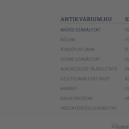
ANTIKVÁRIUM.HU
S
AKCIÓS SZABÁLYZAT
R
RÓLUNK
P
ÁTADÓPONTJAINK
E
COOKIE SZABÁLYZAT
F
ADATKEZELÉSI TÁJÉKOZTATÓ
P
ÜZLETSZABÁLYZAT/ÁSZF
K
KARRIER
C
BAGOLYMÚZEUM
H
VISSZATÉRÍTÉSI SZABÁLYZAT