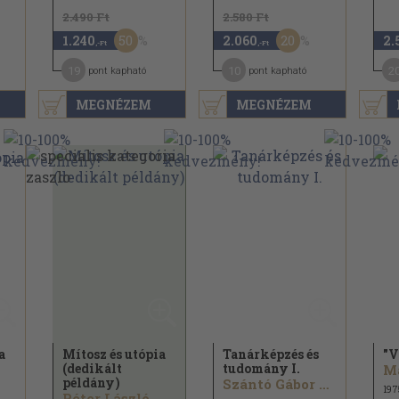
2.490 Ft
2.580 Ft
50
20
1.240
2.060
2.
,-Ft
,-Ft
19
10
2
pont kapható
pont kapható
MEGNÉZEM
MEGNÉZEM
a
Mítosz és utópia
Tanárképzés és
"V
(dedikált
tudomány I.
példány)
Szántó Gábor András...
197
Péter László...