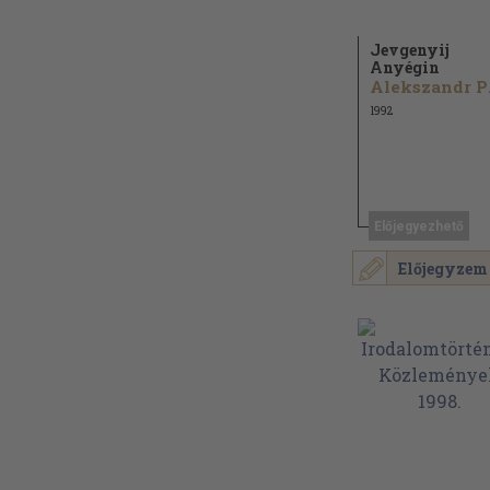
Jevgenyij
Anyégin
Al
1992
Előjegyezhető
Előjegyzem