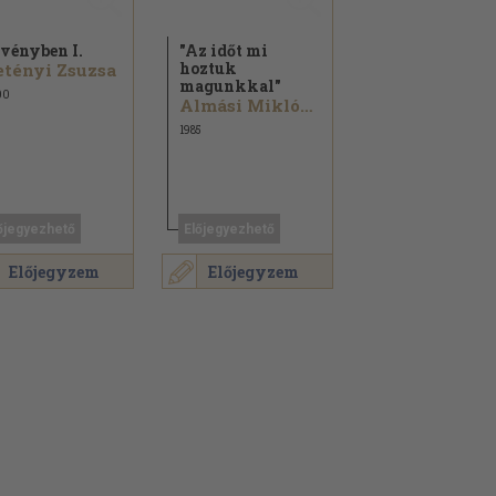
vényben I.
"Az időt mi
hoztuk
tényi Zsuzsa
magunkkal"
00
Almási Miklós...
1985
őjegyezhető
Előjegyezhető
Előjegyzem
Előjegyzem