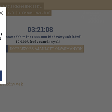
k: Régiségkereskedés.hu
A kosaram
HÍRLEVÉL
BELÉPÉS/REGISZTRÁCIÓ
MÉG
0
5000
Ft
03:21:08
)
ogasson több mint 1.000.000 kiadványunk közül
t
10-100% kedvezménnyel!
YOK
KÖTELEZŐ ÉS AJÁNLOTT OLVASMÁNYOK
ált könyvek