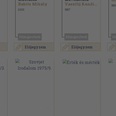
Babits Mihály
Vaszilij Kandinszkij
199
2010
1987
Előjegyezhető
Előjegyezhető
El
Előjegyzem
Előjegyzem