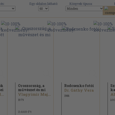
és:
Egy oldalon látható:
Könyvek típusa:
ok
Oroszország, a
Rodcsenko fotói
Sz
ei
művészet és mi
ka
Dr. Gáthy Vera
Alekszandr Blok
Vlagyimir Majakovszkij
A
1988
1979
20
2.440 Ft