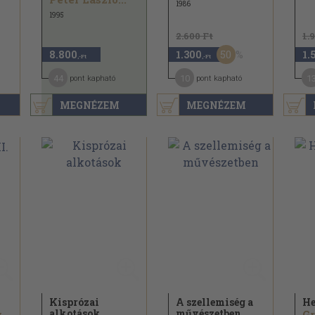
1986
1995
2.600 Ft
1.
50
8.800
1.300
1.
,-Ft
,-Ft
44
10
1
pont kapható
pont kapható
MEGNÉZEM
MEGNÉZEM
Kisprózai
A szellemiség a
He
alkotások
művészetben
y