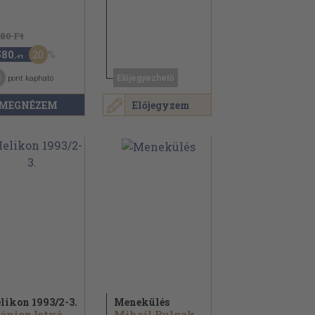
980 Ft
20
580
,-Ft
3
Előjegyezhető
pont kapható
MEGNÉZEM
Előjegyzem
likon 1993/
2-3.
Menekülés
Gránicz István...
Mihail Bulgakov