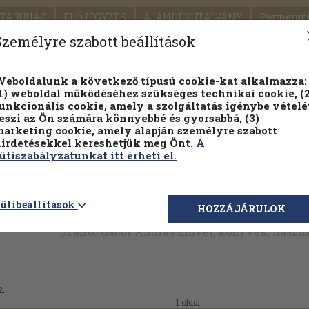
TÁRUHÁZ
ELŐJEGYZÉS
AJÁNDÉKUTALVÁNY
Partnerün
SZÁLLÍTÁS
SEGÍTSÉG
Személyre szabott beállítások
Részletes kereső
Témaköri fa
eboldalunk a következő típusú cookie-kat alkalmazza:
1) weboldal működéséhez szükséges technikai cookie, (2
Vál
unkcionális cookie, amely a szolgáltatás igénybe vételé
eszi az Ön számára könnyebbé és gyorsabbá, (3)
arketing cookie, amely alapján személyre szabott
PILLANATNYI ÁRAINK
FENNTARTHATÓ OLVASMÁN
irdetésekkel kereshetjük meg Önt.
A
ütiszabályzatunkat itt érheti el.
ütibeállítások
HOZZÁJÁRULOK
Szántó Gábor András művei, könyvek, haszn
2.
1 oldal