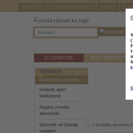
ÉRTESÍTŐ
FIZESSEN
KÖNYVVEL!
AUKCIÓ
PON
W
(
f
t
m
ÚJ KÖNYVEK
MOST ÉRKEZETT
h
s
TÉMAKÖR
Kiemelt témaköreink
S
Dedikált, aláírt
kiadványok
Regény, novella,
elbeszélés
Gyermek- és ifjúsági
1-32 találat, összesen 3
irodalom