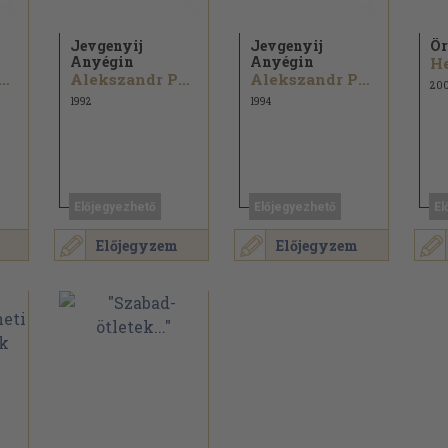
Jevgenyij
Jevgenyij
Ör
Anyégin
Anyégin
He
ekszandr Puskin
Alekszandr Puskin
Alekszandr Puskin
20
1992
1994
Előjegyezhető
Előjegyezhető
El
Előjegyzem
Előjegyzem