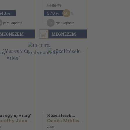
1.150 Ft
50
540
570
,-Ft
,-Ft
0
3
pont kapható
pont kapható
MEGNÉZEM
MEGNÉZEM
ár egy új világ"
Közelítések...
Maróthy János...
Csűrös Miklós...
5
2008