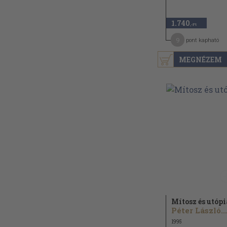
1.740
,-Ft
9
pont kapható
MEGNÉZEM
Mítosz és utópi
Péter László...
1995