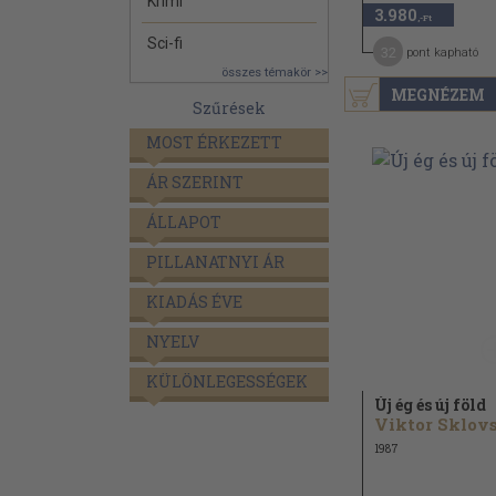
Krimi
3.980
,-Ft
Sci-fi
32
pont kapható
összes témakör >>
MEGNÉZEM
Szűrések
MOST ÉRKEZETT
ÁR SZERINT
ÁLLAPOT
PILLANATNYI ÁR
KIADÁS ÉVE
NYELV
KÜLÖNLEGESSÉGEK
Új ég és új föld
1987