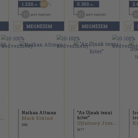
50
1.220
5.350
2.
,-Ft
,-Ft
11
27
2
pont kapható
pont kapható
MEGNÉZEM
MEGNÉZEM
Nathan Altman
"Az Újnak tenni
Ir
hitet"
ir
Viktor Sklovszkij...
Mark Etkind
Ujfalussy József...
Ki
1985
1977