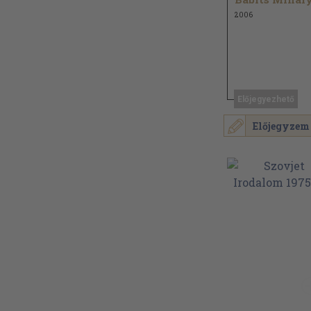
2006
Előjegyezhető
Előjegyzem