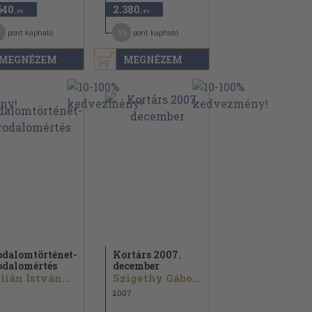
640
2.380
,-Ft
,-Ft
1
19
pont kapható
pont kapható
MEGNÉZEM
MEGNÉZEM
odalomtörténet-
Kortárs 2007.
odalomértés
december
lián István...
Szigethy Gábor...
2007