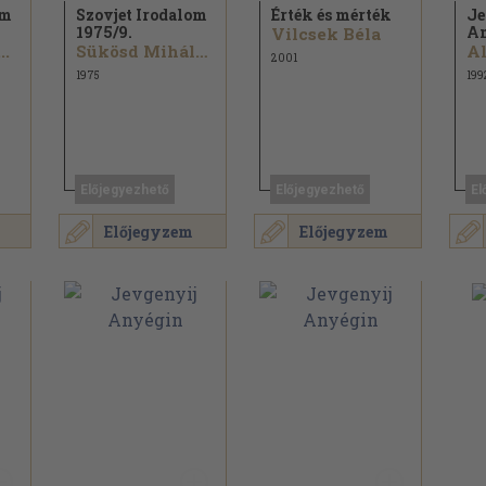
om
Szovjet Irodalom
Érték és mérték
Je
1975/
9.
A
Vilcsek Béla
..
Sükösd Mihály...
2001
1975
199
Előjegyezhető
Előjegyezhető
El
Előjegyzem
Előjegyzem