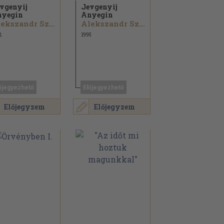
vgenyij
Jevgenyij
nyegin
Anyegin
Alekszandr Szergejevics Puskin
Alekszandr Szergejevics Puskin
2
1995
őjegyezhető
Előjegyezhető
Előjegyzem
Előjegyzem