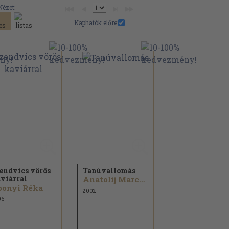
Nézet:
Kaphatók előre:
endvics vörös
Tanúvallomás
viárral
Anatolij Marcsenko
bonyi Réka
2002
06