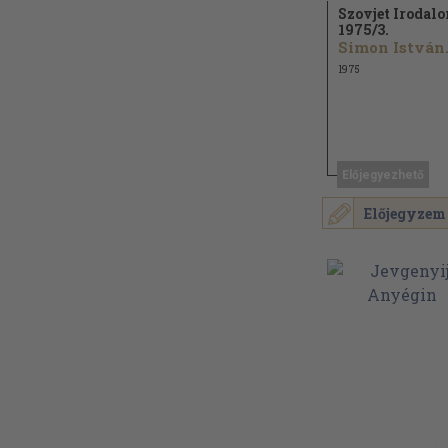
Szovjet Irodal
1975/
3.
Simon István.
1975
Előjegyezhető
Előjegyzem