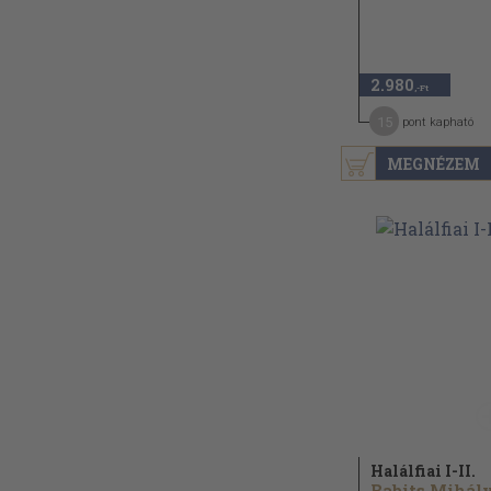
2.980
,-Ft
15
pont kapható
MEGNÉZEM
Halálfiai I-II.
Babits Mihál