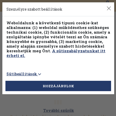
0
Toggle
Főmenü
Könyveink
navigation
Személyre szabott beállítások
Weboldalunk a következő típusú cookie-kat
alkalmazza: (1) weboldal működéséhez szükséges
technikai cookie, (2) funkcionális cookie, amely a
szolgáltatás igénybe vételét teszi az Ön számára
könnyebbé és gyorsabbá, (3) marketing cookie,
Válogasson több mint 30 000 kötet közül
amely alapján személyre szabott hirdetésekkel
Hobbi témakörökben
20% kedvezménnyel!
kereshetjük meg Önt.
A sütiszabályzatunkat itt
érheti el.
Sütibeállítások
HOZZÁJÁRULOK
További szűrők