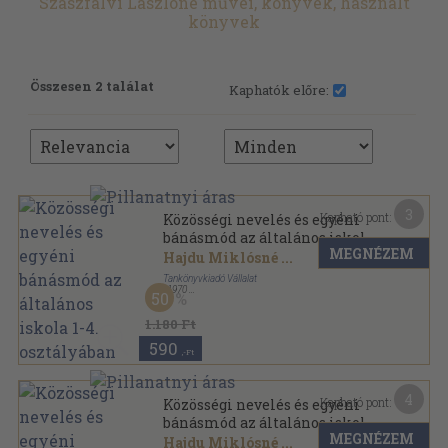
Szászfalvi Lászlóné művei, könyvek, használt
könyvek
Összesen 2 találat
Kaphatók előre:
3
Kapható pont:
Közösségi nevelés és egyéni
bánásmód az általános iskola
MEGNÉZEM
1-4. osztályában
Hajdu Miklósné
...
Tankönyvkiadó Vállalat
,
1970
50
Fűzött kemény papírkötés
,
355
oldal
Tanítók kézikönyvtára sorozat
1.180 Ft
590
,-Ft
4
Kapható pont:
Közösségi nevelés és egyéni
bánásmód az általános iskola
MEGNÉZEM
1-4. osztályában
Hajdu Miklósné
...