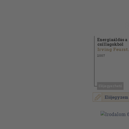
Energiaáldás a
csillagokból
Irving Feurst.
2007
Előjegyezhető
Előjegyzem