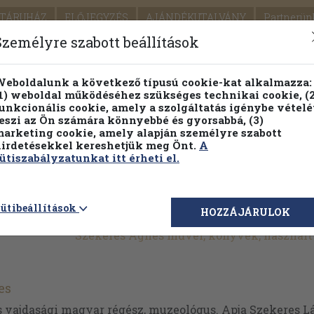
TÁRUHÁZ
ELŐJEGYZÉS
AJÁNDÉKUTALVÁNY
Partnerün
SZÁLLÍTÁS
SEGÍTSÉG
Személyre szabott beállítások
1.
Részletes kereső
Témaköri fa
eboldalunk a következő típusú cookie-kat alkalmazza:
1) weboldal működéséhez szükséges technikai cookie, (2
KIADV
unkcionális cookie, amely a szolgáltatás igénybe vételé
LEGNA
eszi az Ön számára könnyebbé és gyorsabbá, (3)
arketing cookie, amely alapján személyre szabott
PILLANATNYI ÁRAINK
FENNTARTHATÓ OLVASMÁN
irdetésekkel kereshetjük meg Önt.
A
ütiszabályzatunkat itt érheti el.
ütibeállítások
HOZZÁJÁRULOK
Szekeres Ágnes művei, könyvek, használ
es
 vajdasági magyar régész, muzeológus. Apja Szekeres Lá