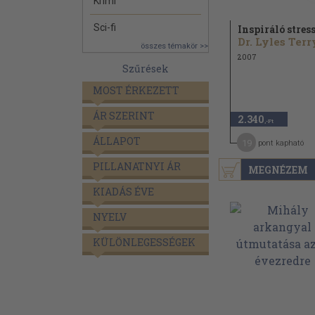
Krimi
Sci-fi
Inspiráló stres
Dr. Lyles Terr
összes témakör >>
2007
Szűrések
MOST ÉRKEZETT
ÁR SZERINT
2.340
,-Ft
ÁLLAPOT
19
pont kapható
PILLANATNYI ÁR
MEGNÉZEM
KIADÁS ÉVE
NYELV
KÜLÖNLEGESSÉGEK