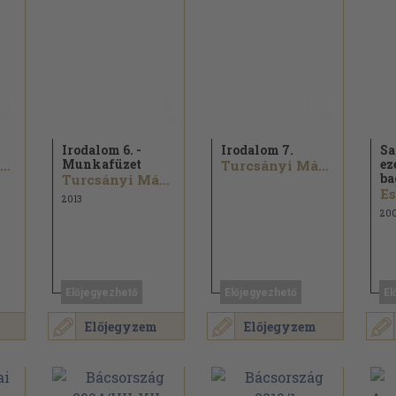
Irodalom 6. -
Irodalom 7.
Sa
Munkafüzet
ez
Turcsányi Márta
Turcsányi Márta
ba
Turcsányi Márta
Es
2013
20
Előjegyezhető
Előjegyezhető
El
Előjegyzem
Előjegyzem