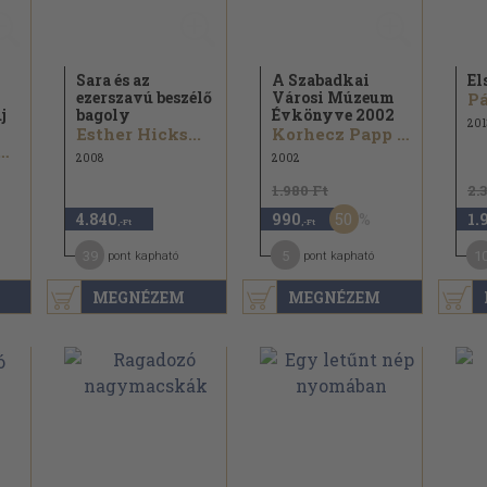
Sara és az
A Szabadkai
El
ezerszavú beszélő
Városi Múzeum
Pá
j
bagoly
Évkönyve 2002
201
Esther Hicks...
Korhecz Papp Zsuzsanna...
inia Essene...
2008
2002
1.980 Ft
2.
50
4.840
990
1.
,-Ft
,-Ft
39
5
1
pont kapható
pont kapható
MEGNÉZEM
MEGNÉZEM