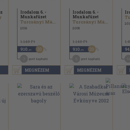
sz
Irodalom 6. -
Irodalom 6. -
Ir
Munkafüzet
Munkafüzet
y
Turcsányi Márta
Turcsányi Márta
201
2016
2008
1.140 Ft
1.140 Ft
1.
20
20
910
910
94
,-Ft
,-Ft
7
5
1
pont kapható
pont kapható
MEGNÉZEM
MEGNÉZEM