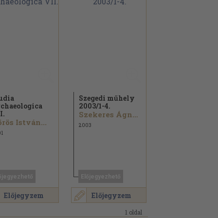
udia
Szegedi műhely
chaeologica
2003/
1-4.
I.
Szekeres Ágnes...
rös István...
2003
1
őjegyezhető
Előjegyezhető
Előjegyzem
Előjegyzem
1 oldal