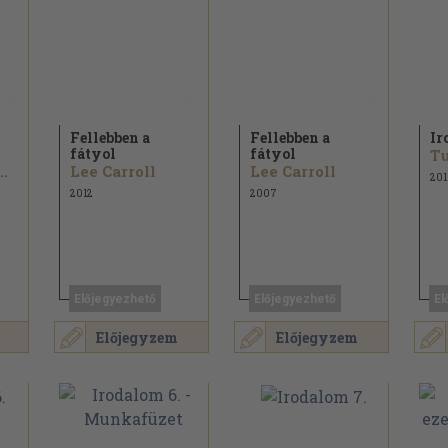
Fellebben a
Fellebben a
Ir
fátyol
fátyol
..
Lee Carroll
Lee Carroll
201
2012
2007
Előjegyezhető
Előjegyezhető
El
Előjegyzem
Előjegyzem