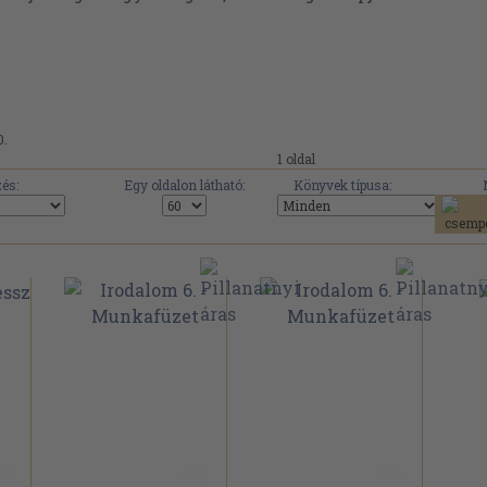
0.
1 oldal
és:
Egy oldalon látható:
Könyvek típusa: