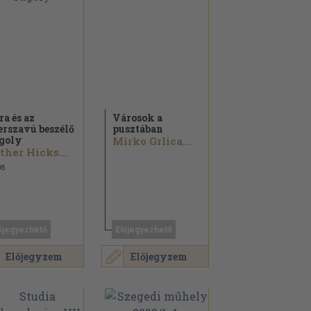
ra és az
Városok a
erszavú beszélő
pusztában
goly
Mirko Grlica...
ther Hicks...
08
őjegyezhető
Előjegyezhető
Előjegyzem
Előjegyzem