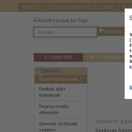
ÉRTESÍTŐ
FIZESSEN
KÖNYVVEL!
AUKCIÓ
PON
W
(
f
t
m
ÚJ KÖNYVEK
MOST ÉRKEZETT
h
s
TÉMAKÖR
Kiemelt témaköreink
S
Dedikált, aláírt
kiadványok
Regény, novella,
elbeszélés
Szekeres Ágn
Gyermek- és ifjúsági
Szekeres Ágnes
irodalom