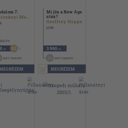
odalom 7.
Mi jön a New Age
után?
Turcsányi Márta
Geoffrey Hoppe
6
2008
880 Ft
50
0
3.960
,-Ft
,-Ft
4
32
pont kapható
pont kapható
MEGNÉZEM
MEGNÉZEM