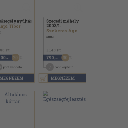
sősegélynyújtás
Szegedi műhely
2003/
1.
api Tibor
Szekeres Ágnes...
3
2003
380 Ft
1.140 Ft
20
30
900
790
,-Ft
,-Ft
0
7
pont kapható
pont kapható
MEGNÉZEM
MEGNÉZEM