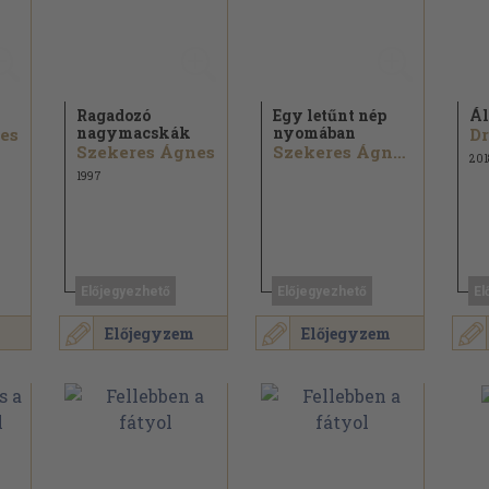
Ragadozó
Egy letűnt nép
Ál
nagymacskák
nyomában
es
Szekeres Ágnes
Szekeres Ágnes...
201
1997
Előjegyezhető
Előjegyezhető
El
Előjegyzem
Előjegyzem