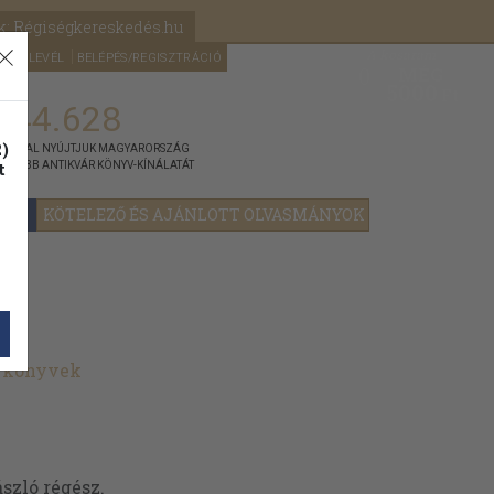
k: Régiségkereskedés.hu
A kosaram
HÍRLEVÉL
BELÉPÉS/REGISZTRÁCIÓ
MÉG
0
5000
Ft
144.628
)
ÁNNYAL NYÚJTJUK MAGYARORSZÁG
t
GYOBB ANTIKVÁR KÖNYV-KÍNÁLATÁT
YOK
KÖTELEZŐ ÉS AJÁNLOTT OLVASMÁNYOK
t könyvek
szló régész.