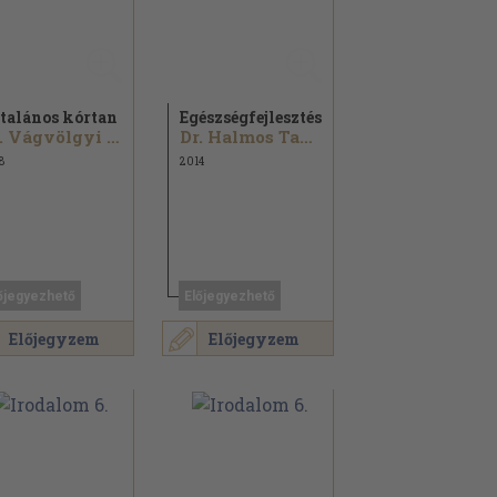
talános kórtan
Egészségfejlesztés
Dr. Vágvölgyi Ágnes
Dr. Halmos Tamásné...
8
2014
őjegyezhető
Előjegyezhető
Előjegyzem
Előjegyzem