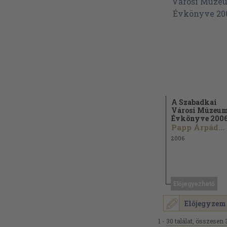
A Szabadkai
Városi Múzeu
Évkönyve 200
Papp Árpád...
2006
Előjegyezhető
Előjegyzem
1 - 30 találat, összesen 