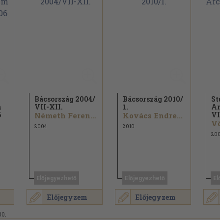
Bácsország 2004/
Bácsország 2010/
St
m
VII-XII.
1.
Ar
6
VI
Németh Ferenc...
Kovács Endre...
Vö
2004
2010
200
Előjegyezhető
Előjegyezhető
El
Előjegyzem
Előjegyzem
30.