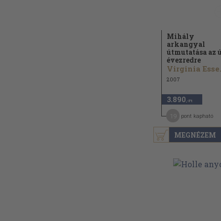
Mihály
arkangyal
útmutatása az ú
évezredre
Virg
2007
3.890
,-Ft
19
pont kapható
MEGNÉZEM