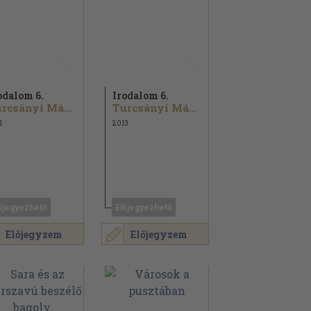
odalom 6.
Irodalom 6.
Turcsányi Márta
Turcsányi Márta
1
2013
őjegyezhető
Előjegyezhető
Előjegyzem
Előjegyzem