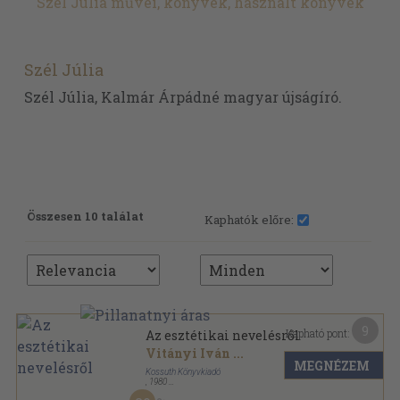
Szél Júlia művei, könyvek, használt könyvek
Szél Júlia
Szél Júlia, Kalmár Árpádné magyar újságíró.
Összesen 10 találat
Kaphatók előre:
9
Kapható pont:
Az esztétikai nevelésről
Vitányi Iván
...
MEGNÉZEM
Kossuth Könyvkiadó
,
1980
Ragasztott papírkötés
,
367
oldal