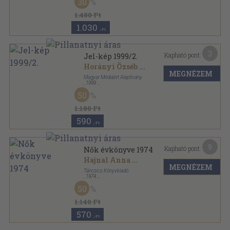
30
Vélemények/Viták sorozat
1.480 Ft
1.030
,-Ft
3
Kapható pont:
Jel-kép 1999/2.
Horányi Özséb
...
MEGNÉZEM
Magyar Médiáért Alapítvány
,
1999
Ragasztott papírkötés
,
105
oldal
50
Jel-kép sorozat
1.180 Ft
590
,-Ft
9
Kapható pont:
Nők évkönyve 1974
Hajnal Anna
...
MEGNÉZEM
Táncsics Könyvkiadó
,
1974
Fűzött kemény papírkötés
,
197
oldal
50
Nők évkönyve sorozat
1.140 Ft
570
,-Ft