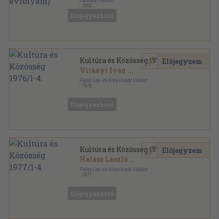
Lapkiadó Vállalat
,
1955
Papír
,
136
oldal
Előjegyezhető
Irodalmi Ujság sorozat
Kultúra és Közösség 1976/1-4.
Előjegyzem
Vitányi Iván
...
Pallas Lap- és Könyvkiadó Vállalat
,
1976
Könyvkötői kötés
,
477
oldal
Kultúra és Közösség sorozat
Előjegyezhető
Kultúra és Közösség 1977/1-4.
Előjegyzem
Halász László
...
Pallas Lap- és Könyvkiadó Vállalat
,
1977
Könyvkötői kötés
,
477
oldal
Kultúra és Közösség sorozat
Előjegyezhető