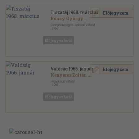
Tiszatáj 1968. március
Előjegyzem
Rónay György
...
Csongrád megyei Lapkiadó Vállalat
,
1968
Fűzött papírkötés
,
95
oldal
Tiszatáj sorozat
Előjegyezhető
Valóság 1966. január
Előjegyzem
Kenyeres Zoltán
...
Hírlapkiadó Vállalat
,
1966
Fűzött papírkötés
,
128
oldal
Valóság sorozat
Előjegyezhető