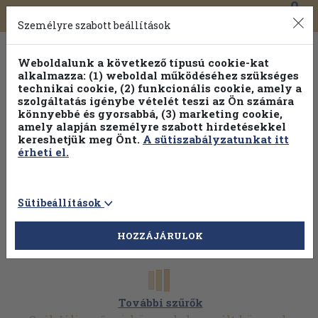
0
Toggle
Főmenü
Könyveink
navigation
Személyre szabott beállítások
Weboldalunk a következő típusú cookie-kat
alkalmazza: (1) weboldal működéséhez szükséges
technikai cookie, (2) funkcionális cookie, amely a
szolgáltatás igénybe vételét teszi az Ön számára
könnyebbé és gyorsabbá, (3) marketing cookie,
amely alapján személyre szabott hirdetésekkel
kereshetjük meg Önt.
A sütiszabályzatunkat itt
érheti el.
Sütibeállítások
HOZZÁJÁRULOK
További szűrők