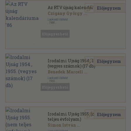
Az RTV újság kalendáriuma '86
Előjegyzem
Czigány György
...
Lapkiadó Vállalat
,
1986
Fűzött papírkötés
,
128
oldal
Az RTV újság kalendáriuma sorozat
Előjegyezhető
Irodalmi Ujság 1954., 1955.
Előjegyzem
(vegyes számok) (17 db)
Benedek Marcell
...
Lapkiadó Vállalat
,
1955
Papír
,
136
oldal
Előjegyezhető
Irodalmi Ujság sorozat
Irodalmi Ujság 1955. (nem
Előjegyzem
teljes évfolyam)
Simon István
...