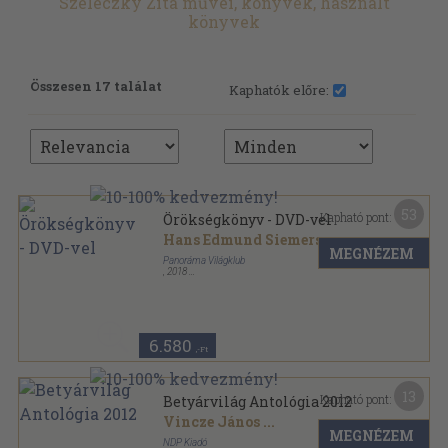
Szeleczky Zita művei, könyvek, használt
könyvek
Összesen 17 találat
Kaphatók előre:
53
Kapható pont:
Örökségkönyv - DVD-vel
Hans Edmund Siemers
...
MEGNÉZEM
Panoráma Világklub
,
2018
Fűzött keménykötés
,
319
oldal
6.580
,-Ft
13
Kapható pont:
Betyárvilág Antológia 2012
Vincze János
...
MEGNÉZEM
NDP Kiadó