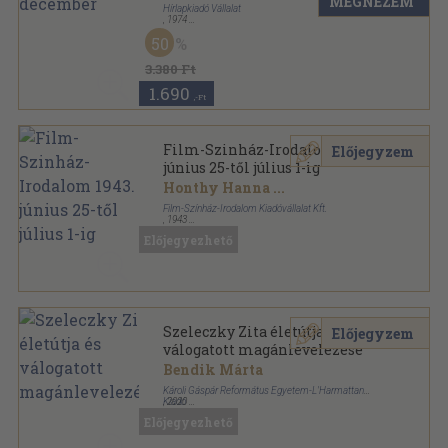
MEGNÉZEM
Hírlapkiadó Vállalat
,
1974
Könyvkötői kötés
,
360
oldal
50
Kritika sorozat
3.380 Ft
1.690
,-Ft
Film-Szinház-Irodalom 1943.
Előjegyzem
június 25-től július 1-ig
Honthy Hanna
...
Film-Színház-Irodalom Kiadóvállalat Kft.
,
1943
Tűzött kötés
,
32
oldal
Előjegyezhető
Film-Színház-Irodalom sorozat
Szeleczky Zita életútja és
Előjegyzem
válogatott magánlevelezése
Bendik Márta
Károli Gáspár Református Egyetem-L'Harmattan
Kiadó
,
2020
Ragasztott papírkötés
,
356
oldal
Előjegyezhető
Károli Könyvek-Műfordítás, forrás sorozat