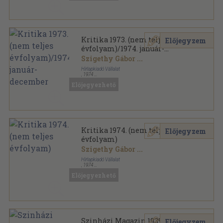
Kritika 1973. (nem teljes
Előjegyzem
évfolyam)/1974. január-
december
Szigethy Gábor
...
Hírlapkiadó Vállalat
,
1974
Könyvkötői kötés
,
828
oldal
Előjegyezhető
Kritika sorozat
Kritika 1974. (nem teljes
Előjegyzem
évfolyam)
Szigethy Gábor
...
Hírlapkiadó Vállalat
,
1974
Tűzött kötés
,
380
oldal
Előjegyezhető
Kritika sorozat
Szinházi Magazin 1939.
Előjegyzem