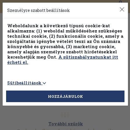
0
Toggle
Főmenü
Könyveink
navigation
Személyre szabott beállítások
Weboldalunk a következő típusú cookie-kat
alkalmazza: (1) weboldal működéséhez szükséges
technikai cookie, (2) funkcionális cookie, amely a
szolgáltatás igénybe vételét teszi az Ön számára
könnyebbé és gyorsabbá, (3) marketing cookie,
Válogasson több mint 1.000.000 kiadványunk közül
10-
amely alapján személyre szabott hirdetésekkel
100% kedvezménnyel!
kereshetjük meg Önt.
A sütiszabályzatunkat itt
érheti el.
Sütibeállítások
HOZZÁJÁRULOK
További szűrők