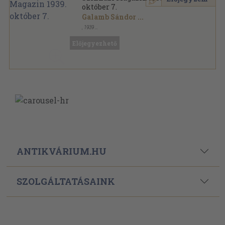
október 7.
Galamb Sándor
...
,
1939
Tűzött kötés
,
63
oldal
Szinházi magazin sorozat
Előjegyezhető
ANTIKVÁRIUM.HU
SZOLGÁLTATÁSAINK