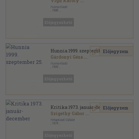
Vigh Károly
...
Hunnia Kiadó
,
1998
Tűzött kötés
,
64
oldal
Hunnia sorozat
Előjegyezhető
Hunnia 1999. szeptember 25.
Előjegyzem
Gárdonyi Géza
...
Hunnia Kiadó
,
1999
Tűzött kötés
,
64
oldal
Hunnia sorozat
Előjegyezhető
Kritika 1973. január-december
Előjegyzem
Szigethy Gábor
...
Hírlapkiadó Vállalat
,
1974
Könyvkötői kötés
,
383
oldal
Kritika sorozat
Előjegyezhető