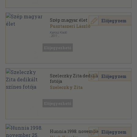
Szép magyar élet
Előjegyzem
Pusztaszeri László
Kairosz Kiadó
,
2011
Ragasztott papírkötés
,
268
oldal
Előjegyezhető
Szeleczky Zita dedikált színes
Előjegyzem
fotója
Szeleczky Zita
Papír
,
1
oldal
Előjegyezhető
Hunnia 1998. november 25.
Előjegyzem