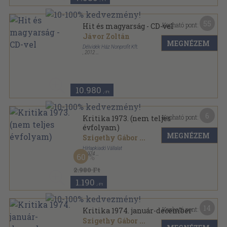
55
Kapható pont:
Hit és magyarság - CD-vel
Jávor Zoltán
MEGNÉZEM
Délvidék Ház Nonprofit Kft.
,
2012
Ragasztott papírkötés
,
368
oldal
10.980
,-Ft
6
Kapható pont:
Kritika 1973. (nem teljes
évfolyam)
MEGNÉZEM
Szigethy Gábor
...
Hírlapkiadó Vállalat
,
1974
60
Könyvkötői kötés
,
352
oldal
Kritika sorozat
2.980 Ft
1.190
,-Ft
14
Kapható pont:
Kritika 1974. január-december
Szigethy Gábor
...