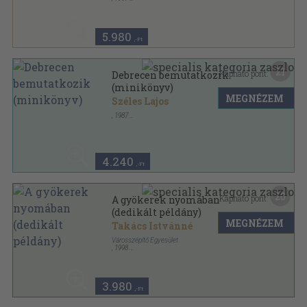
Fűzött kemény papírkötés
,
440
oldal
5.980
,-Ft
21
Kapható pont:
Debrecen bemutatkozik
(minikönyv)
MEGNÉZEM
Széles Lajos
,
1987
Ragasztott kemény papírkötés
,
120
oldal
4.240
,-Ft
20
Kapható pont:
A gyökerek nyomában
(dedikált példány)
MEGNÉZEM
Takács Istvánné
Városszépítő Egyesület
,
1998
Ragasztott papírkötés
,
128
oldal
Helytörténeti sorozat sorozat
3.980
,-Ft