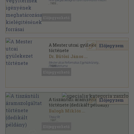
NIM Ipargazdasági és Üzemszervezési Intézet
,
1969
Tűzött kötés
,
82
oldal
Előjegyezhető
A Mester utcai gyülekezet
Előjegyzem
története
Dr. Bütösi János
...
Mester utcai Református Egyházközség
Prezsbitériuma
,
1998
Ragasztott papírkötés
,
152
oldal
Előjegyezhető
A tiszántúli áramszolgáltatás
Előjegyzem
története (dedikált példány)
Balogh Miklós
...
Titász Rt.
,
1997
Fűzött kemény papírkötés
,
440
oldal
Előjegyezhető