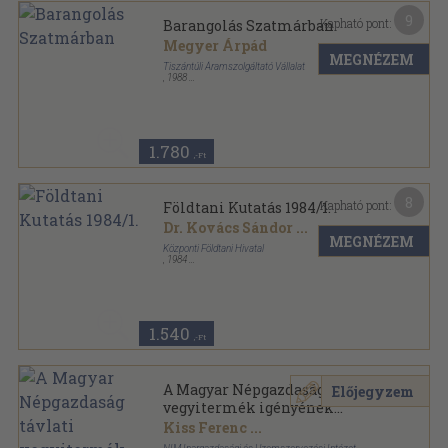
9
Kapható pont:
Barangolás Szatmárban
Megyer Árpád
MEGNÉZEM
Tiszántúli Áramszolgáltató Vállalat
,
1988
Tűzött kötés
,
47
oldal
1.780
,-Ft
8
Kapható pont:
Földtani Kutatás 1984/1.
Dr. Kovács Sándor
...
MEGNÉZEM
Központi Földtani Hivatal
,
1984
Varrott papírkötés
,
88
oldal
Földtani Kutatás sorozat
1.540
,-Ft
A Magyar Népgazdaság távlati
Előjegyzem
vegyitermék igényének
meghatározása,
Kiss Ferenc
...
kielégitésének forrásai