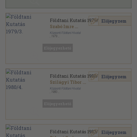
Földtani Kutatás 1979/3.
Előjegyzem
Szabó Imre
...
Központi Földtani Hivatal
,
1979
Tűzött kötés
,
64
oldal
Földtani Kutatás sorozat
Előjegyezhető
Földtani Kutatás 1980/4.
Előjegyzem
Szilágyi Tibor
...
Központi Földtani Hivatal
,
1980
Tűzött kötés
,
61
oldal
Földtani Kutatás sorozat
Előjegyezhető
Földtani Kutatás 1982/3-4.
Előjegyzem