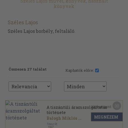
Széles Lajos művei, könyvek, használt
könyvek
Széles Lajos
Széles Lajos borbély, feltaláló.
Összesen 27 találat
Kaphatók előre:
30
Kapható pont:
A tiszántúli áramszolgáltatás
története
MEGNÉZEM
Balogh Miklós
...
Titász Rt.
,
1997