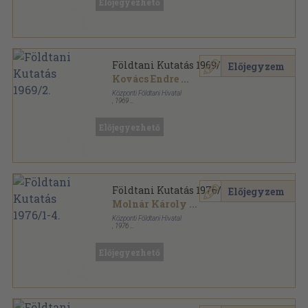
Előjegyezhető
Földtani Kutatás 1969/2.
Előjegyzem
Kovács Endre
...
Központi Földtani Hivatal
,
1969
Varrott papírkötés
,
79
oldal
Földtani Kutatás sorozat
Előjegyezhető
Földtani Kutatás 1976/1-4.
Előjegyzem
Molnár Károly
...
Központi Földtani Hivatal
,
1976
Tűzött kötés
,
192
oldal
Földtani Kutatás sorozat
Előjegyezhető