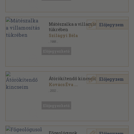
Mátészalka a villamosítás
Előjegyzem
tükrében
Szilágyi Béla
,
1988
Tűzött kötés
,
32
oldal
Előjegyezhető
Átörökítendő kincseim
Előjegyzem
Kovács Éva
...
,
2002
Ragasztott papírkötés
,
520
oldal
Előjegyezhető
Főgeológusok
Előjegyzem