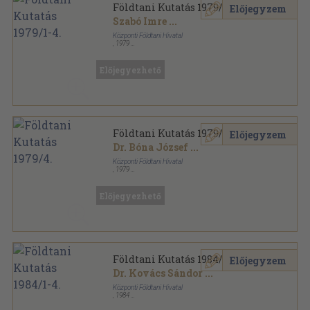
Földtani Kutatás 1979/1-4.
Előjegyzem
Szabó Imre
...
Központi Földtani Hivatal
,
1979
Tűzött kötés
,
216
oldal
Földtani Kutatás sorozat
Előjegyezhető
Földtani Kutatás 1979/4.
Előjegyzem
Dr. Bóna József
...
Központi Földtani Hivatal
,
1979
Tűzött kötés
,
47
oldal
Földtani Kutatás sorozat
Előjegyezhető
Földtani Kutatás 1984/1-4.
Előjegyzem
Dr. Kovács Sándor
...
Központi Földtani Hivatal
,
1984
Varrott papírkötés
,
342
oldal