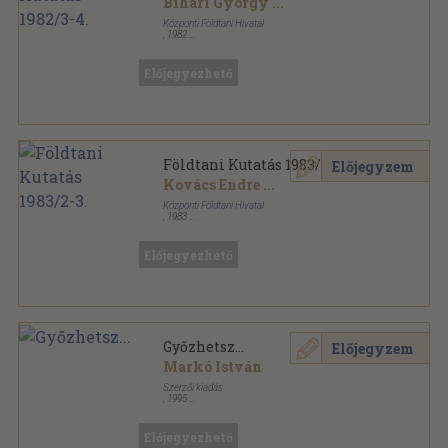
Bihari György
...
Központi Földtani Hivatal
,
1982
Fűzött papírkötés
,
94
oldal
Földtani Kutatás sorozat
Előjegyezhető
Földtani Kutatás 1983/2-3.
Előjegyzem
Kovács Endre
...
Központi Földtani Hivatal
,
1983
Varrott papírkötés
,
104
oldal
Földtani Kutatás sorozat
Előjegyezhető
Győzhetsz...
Előjegyzem
Markó István
Szerzői kiadás
,
1995
Tűzött kötés
,
52
oldal
Előjegyezhető