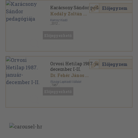
Karácsony Sándor pedagógiája
Előjegyzem
Kodály Zoltán
...
Kairosz Kiadó
,
2012
Ragasztott papírkötés
,
141
oldal
Magyar örökség sorozat
Előjegyezhető
Orvosi Hetilap 1987. január-
Előjegyzem
december I-II.
Dr. Fehér János
...
Ifjúsági Lapkiadó Vállalat
,
1987
Könyvkötői kötés
,
2832
oldal
Előjegyezhető
Orvosi Hetilap sorozat