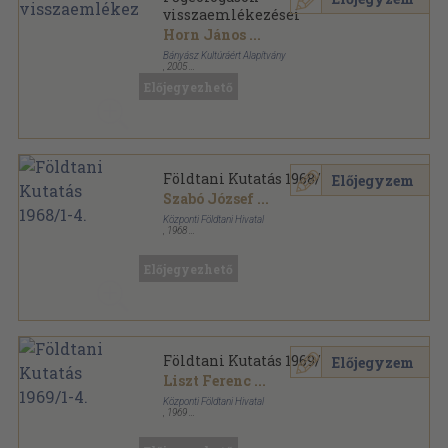
visszaemlékezései
Horn János
...
Bányász Kultúráért Alapítvány
,
2005
Ragasztott papírkötés
,
277
oldal
Előjegyezhető
Földtani Kutatás 1968/1-4.
Előjegyzem
Szabó József
...
Központi Földtani Hivatal
,
1968
Varrott papírkötés
,
209
oldal
Földtani Kutatás sorozat
Előjegyezhető
Földtani Kutatás 1969/1-4.
Előjegyzem
Liszt Ferenc
...
Központi Földtani Hivatal
,
1969
Varrott papírkötés
,
198
oldal
Földtani Kutatás sorozat