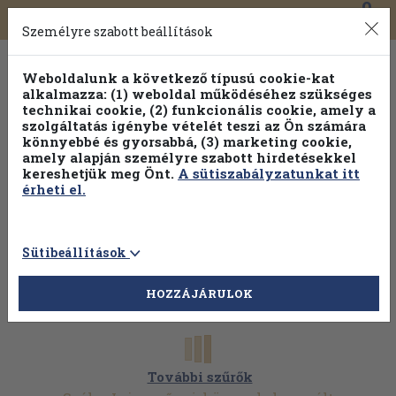
0
Toggle
Főmenü
Könyveink
navigation
Személyre szabott beállítások
Weboldalunk a következő típusú cookie-kat
alkalmazza: (1) weboldal működéséhez szükséges
technikai cookie, (2) funkcionális cookie, amely a
szolgáltatás igénybe vételét teszi az Ön számára
könnyebbé és gyorsabbá, (3) marketing cookie,
amely alapján személyre szabott hirdetésekkel
kereshetjük meg Önt.
A sütiszabályzatunkat itt
érheti el.
Sütibeállítások
HOZZÁJÁRULOK
További szűrők