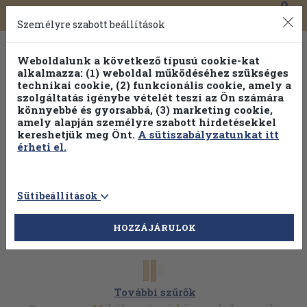
0
Toggle
Főmenü
Könyveink
navigation
Személyre szabott beállítások
Weboldalunk a következő típusú cookie-kat
alkalmazza: (1) weboldal működéséhez szükséges
technikai cookie, (2) funkcionális cookie, amely a
szolgáltatás igénybe vételét teszi az Ön számára
könnyebbé és gyorsabbá, (3) marketing cookie,
amely alapján személyre szabott hirdetésekkel
kereshetjük meg Önt.
A sütiszabályzatunkat itt
érheti el.
Sütibeállítások
HOZZÁJÁRULOK
További szűrők