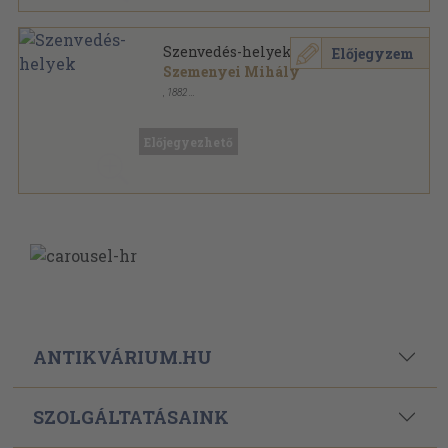
Szenvedés-helyek
Előjegyzem
Szemenyei Mihály
,
1882
Könyvkötői papírkötés
,
179
oldal
Előjegyezhető
ANTIKVÁRIUM.HU
SZOLGÁLTATÁSAINK