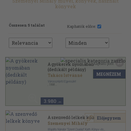
Szemenyei Mihály művei, könyvek, használt
könyvek
Összesen 5 találat
Kaphatók előre:
20
Kapható pont:
A gyökerek nyomában
(dedikált példány)
MEGNÉZEM
Takács Istvánné
Városszépítő Egyesület
,
1998
Ragasztott papírkötés
,
128
oldal
Helytörténeti sorozat sorozat
3.980
,-Ft
A szenvedő lelkek könyve
Előjegyzem
Szemenyei Mihály
Wajdits Nándor "Szent Család" Kath. Könyv- és