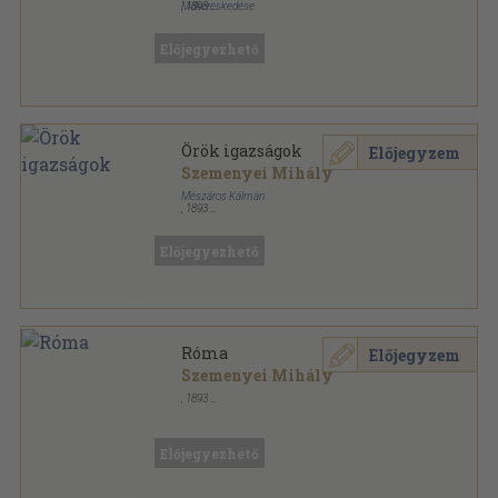
Műkereskedése
,
1893
Félvászon
,
67
oldal
Előjegyezhető
Örök igazságok
Előjegyzem
Szemenyei Mihály
Mészáros Kálmán
,
1893
Könyvkötői vászonkötés
,
278
oldal
Előjegyezhető
Róma
Előjegyzem
Szemenyei Mihály
,
1893
Félvászon
,
70
oldal
Előjegyezhető