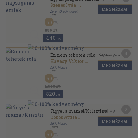
Szenes Iván
...
MEGNÉZEM
Zeneműkiadó Vállalat
,
1951
Papír
,
2
oldal
50
880 Ft
440
,-Ft
4
Kapható pont:
Én nem tehetek róla
Havasy Viktor
...
MEGNÉZEM
Editio Musica
,
1971
Papír
,
4
oldal
50
1.640 Ft
820
,-Ft
2
Kapható pont:
Figyel a mama!/Krisztina!
Dobos Attila
...
MEGNÉZEM
Editio Musica
,
1968
Papír
,
2
oldal
50