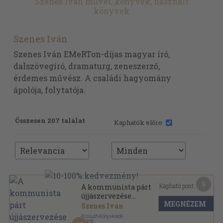
Szenes Iván művei, könyvek, használt
könyvek
Szenes Iván
Szenes Iván EMeRTon-díjas magyar író,
dalszövegíró, dramaturg, zeneszerző,
érdemes művész. A családi hagyomány
ápolója, folytatója.
Összesen 207 találat
Kaphatók előre:
9
Kapható pont:
A kommunista párt
újjászervezése
MEGNÉZEM
Magyarországon 1956-1957
Szenes Iván
Kossuth Könyvkiadó
,
1976