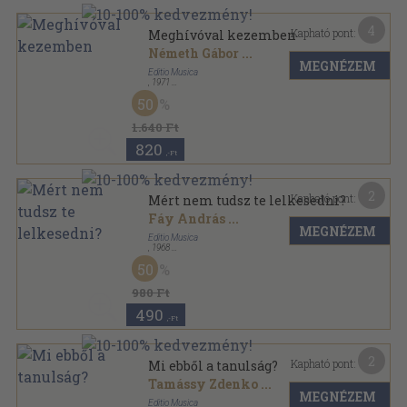
4
Kapható pont:
Meghívóval kezemben
Németh Gábor
...
MEGNÉZEM
Editio Musica
,
1971
Papír
,
3
oldal
50
1.640 Ft
820
,-Ft
2
Kapható pont:
Mért nem tudsz te lelkesedni?
Fáy András
...
MEGNÉZEM
Editio Musica
,
1968
Papír
,
2
oldal
50
980 Ft
490
,-Ft
2
Kapható pont:
Mi ebből a tanulság?
Tamássy Zdenko
...
MEGNÉZEM
Editio Musica