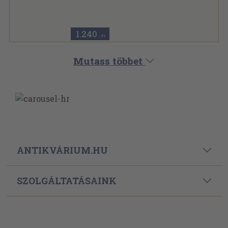
Tűzött kötés
,
15
oldal
Válogatott dalszövegek sorozat
1.240
,-Ft
Mutass többet
ANTIKVÁRIUM.HU
SZOLGÁLTATÁSAINK