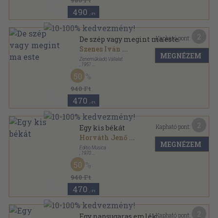
980 Ft
490
,-Ft
2
Kapható pont:
De szép vagy megint ma este
Szenes Iván
...
MEGNÉZEM
Zeneműkiadó Vállalat
,
1951
Papír
,
2
oldal
50
940 Ft
470
,-Ft
2
Kapható pont:
Egy kis békát
Horváth Jenő
...
MEGNÉZEM
Editio Musica
,
1970
Papír
,
6
oldal
50
940 Ft
470
,-Ft
2
Kapható pont:
Egy napsugaras emlék