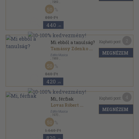
,
1969
Papír
,
1
oldal
50
880 Ft
440
,-Ft
2
Kapható pont:
Mi ebből a tanulság?
Tamássy Zdenko
...
MEGNÉZEM
Editio Musica
,
1969
Papír
,
4
oldal
50
840 Ft
420
,-Ft
4
Kapható pont:
Mi, férfiak
Lovas Róbert
...
MEGNÉZEM
Editio Musica
,
1970
Papír
,
3
oldal
50
1.640 Ft
820