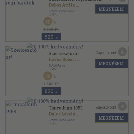
Dobos Attila
...
MEGNÉZEM
Zeneműkiadó Vállalat
,
1967
Papír
,
4
oldal
50
1.640 Ft
820
,-Ft
4
Kapható pont:
Szerkesztő úr!
Lovas Róbert
...
MEGNÉZEM
Editio Musica
,
1969
Papír
,
4
oldal
50
1.640 Ft
820
,-Ft
10
Kapható pont:
Táncalbum 1953.
Dalos László
...
MEGNÉZEM
Zeneműkiadó Vállalat
,
1953
Ragasztott papírkötés
,
48
oldal
Táncalbum sorozat