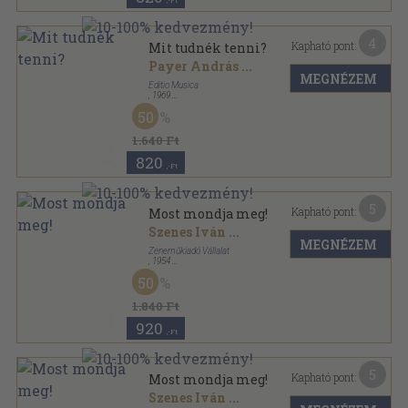
,-Ft
4
Kapható pont:
Mit tudnék tenni?
Payer András
...
MEGNÉZEM
Editio Musica
,
1969
Papír
,
3
oldal
50
1.640 Ft
820
,-Ft
5
Kapható pont:
Most mondja meg!
Szenes Iván
...
MEGNÉZEM
Zeneműkiadó Vállalat
,
1954
Papír
,
3
oldal
50
1.840 Ft
920
,-Ft
5
Kapható pont:
Most mondja meg!
Szenes Iván
...