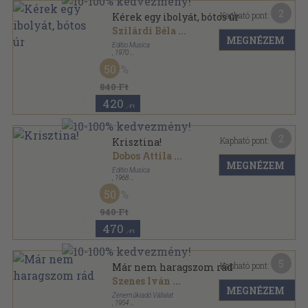
2
Kapható pont:
Kérek egy ibolyát, bótos úr
Szilárdi Béla
...
MEGNÉZEM
Editio Musica
,
1970
Papír
,
3
oldal
50
840 Ft
420
,-Ft
2
Kapható pont:
Krisztina!
Dobos Attila
...
MEGNÉZEM
Editio Musica
,
1968
Papír
,
3
oldal
50
940 Ft
470
,-Ft
5
Kapható pont:
Már nem haragszom rád
Szenes Iván
...
MEGNÉZEM
Zeneműkiadó Vállalat
,
1954