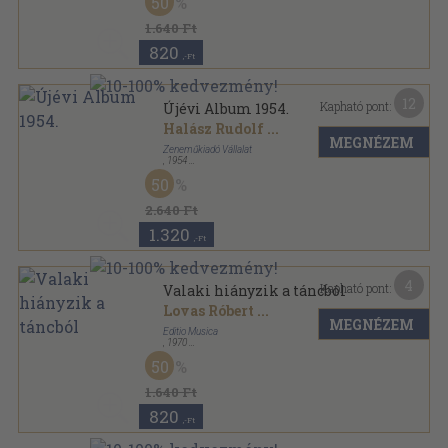
50
1.640 Ft
820
,-Ft
12
Kapható pont:
Újévi Album 1954.
Halász Rudolf
...
MEGNÉZEM
Zeneműkiadó Vállalat
,
1954
Ragasztott papírkötés
,
63
oldal
50
Újévi Album sorozat
2.640 Ft
1.320
,-Ft
4
Kapható pont:
Valaki hiányzik a táncból
Lovas Róbert
...
MEGNÉZEM
Editio Musica
,
1970
Papír
,
4
oldal
50
1.640 Ft
820
,-Ft