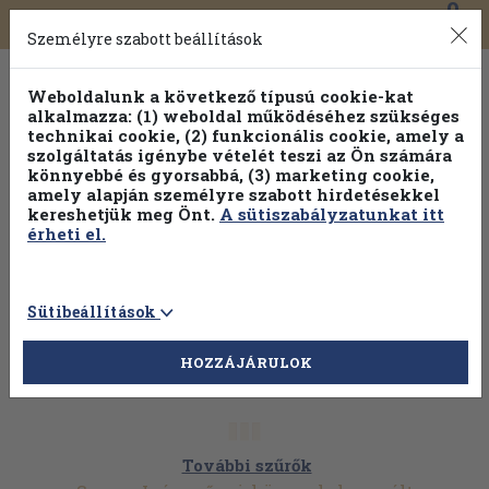
0
Toggle
Főmenü
Könyveink
navigation
Személyre szabott beállítások
Weboldalunk a következő típusú cookie-kat
alkalmazza: (1) weboldal működéséhez szükséges
technikai cookie, (2) funkcionális cookie, amely a
szolgáltatás igénybe vételét teszi az Ön számára
könnyebbé és gyorsabbá, (3) marketing cookie,
Válogasson több mint 1.000.000 kiadványunk közül
10-
amely alapján személyre szabott hirdetésekkel
100% kedvezménnyel!
kereshetjük meg Önt.
A sütiszabályzatunkat itt
érheti el.
Sütibeállítások
HOZZÁJÁRULOK
További szűrők