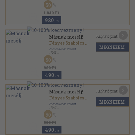
Papír
,
3
oldal
50
1.840 Ft
920
,-Ft
2
Kapható pont:
Másnak mesélj!
Fényes Szabolcs
...
MEGNÉZEM
Zeneműkiadó Vállalat
,
1968
Papír
,
2
oldal
50
980 Ft
490
,-Ft
2
Kapható pont:
Másnak mesélj!
Fényes Szabolcs
...
MEGNÉZEM
Zeneműkiadó Vállalat
,
1968
Papír
,
3
oldal
50
980 Ft
490
,-Ft