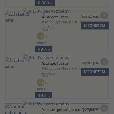
8.080
,-Ft
2
Kapható pont:
Állatkerti séta
Aldobolyi Nagy György
...
MEGNÉZEM
Editio Musica
,
1968
Papír
,
2
oldal
50
980 Ft
490
,-Ft
2
Kapható pont:
Állatkerti séta
Aldobolyi Nagy György
...
MEGNÉZEM
Editio Musica
,
1968
Papír
,
2
oldal
50
980 Ft
490
,-Ft
6
Kapható pont:
Amikor polkát jár a nagyapó