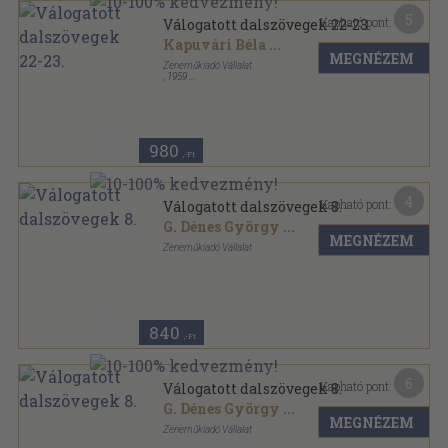
5
Kapható pont:
Válogatott dalszövegek 22-23.
Kapuvári Béla
...
MEGNÉZEM
Zeneműkiadó Vállalat
,
1959
Tűzött kötés
,
31
oldal
Válogatott dalszövegek sorozat
980
,-Ft
4
Kapható pont:
Válogatott dalszövegek 8.
G. Dénes György
...
MEGNÉZEM
Zeneműkiadó Vállalat
Tűzött kötés
,
15
oldal
Válogatott dalszövegek sorozat
840
,-Ft
6
Kapható pont:
Válogatott dalszövegek 8.
G. Dénes György
...
MEGNÉZEM
Zeneműkiadó Vállalat