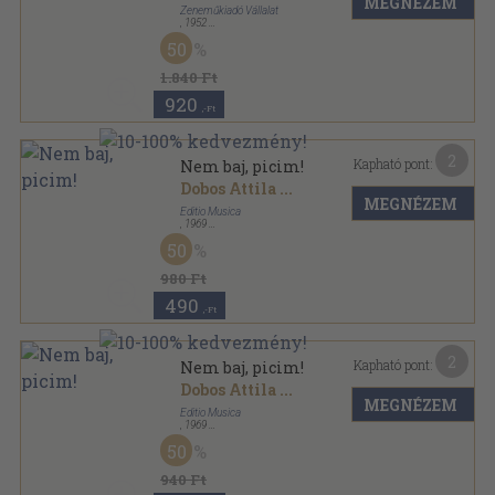
MEGNÉZEM
Zeneműkiadó Vállalat
,
1952
Papír
,
3
oldal
50
1.840 Ft
920
,-Ft
2
Kapható pont:
Nem baj, picim!
Dobos Attila
...
MEGNÉZEM
Editio Musica
,
1969
Papír
,
1
oldal
50
980 Ft
490
,-Ft
2
Kapható pont:
Nem baj, picim!
Dobos Attila
...
MEGNÉZEM
Editio Musica
,
1969
Papír
,
3
oldal
50
940 Ft