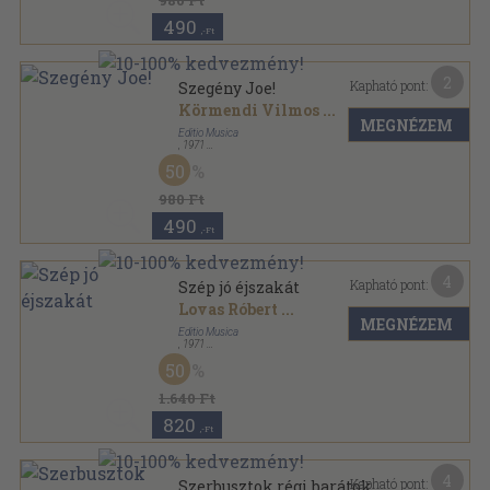
980 Ft
490
,-Ft
2
Kapható pont:
Szegény Joe!
Körmendi Vilmos
...
MEGNÉZEM
Editio Musica
,
1971
Papír
,
4
oldal
50
980 Ft
490
,-Ft
4
Kapható pont:
Szép jó éjszakát
Lovas Róbert
...
MEGNÉZEM
Editio Musica
,
1971
Papír
,
3
oldal
50
1.640 Ft
820
,-Ft
4
Kapható pont:
Szerbusztok régi barátok