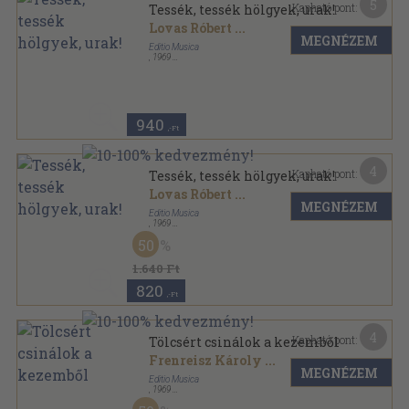
5
Kapható pont:
Tessék, tessék hölgyek, urak!
Lovas Róbert
...
MEGNÉZEM
Editio Musica
,
1969
Papír
,
3
oldal
940
,-Ft
4
Kapható pont:
Tessék, tessék hölgyek, urak!
Lovas Róbert
...
MEGNÉZEM
Editio Musica
,
1969
Papír
,
3
oldal
50
1.640 Ft
820
,-Ft
4
Kapható pont:
Tölcsért csinálok a kezemből
Frenreisz Károly
...
MEGNÉZEM
Editio Musica
,
1969
Papír
,
3
oldal