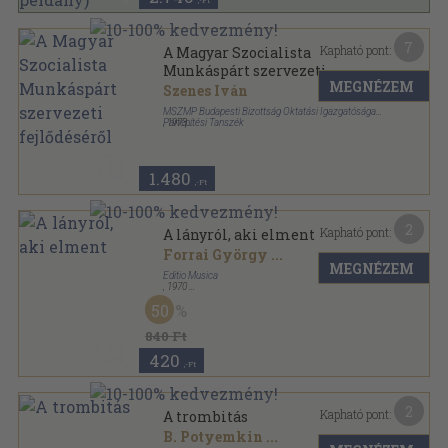
,-Ft
7
Kapható pont:
A Magyar Szocialista
Munkáspárt szervezeti
MEGNÉZEM
fejlődéséről
Szenes Iván
MSZMP Budapesti Bizottság Oktatási Igazgatósága
Pártépítési Tanszék
,
1973
Tűzött kötés
,
75
oldal
1.480
,-Ft
2
Kapható pont:
A lányról, aki elment
Forrai György
...
MEGNÉZEM
Editio Musica
,
1970
Papír
,
3
oldal
50
840 Ft
420
,-Ft
2
Kapható pont:
A trombitás
B. Potyemkin
...