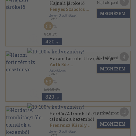
2
Kapható pont:
Hajnali járókelő
Fényes Szabolcs
...
MEGNÉZEM
Zeneműkiadó Vállalat
,
1967
Papír
,
4
oldal
50
840 Ft
420
,-Ft
4
Kapható pont:
Három forintért tíz gesztenye
Auth Ede
...
MEGNÉZEM
Editio Musica
,
1971
Papír
,
3
oldal
50
1.640 Ft
820
,-Ft
12
Kapható pont:
Hordár/A trombitás/Tölcsért
csinálok a kezemből
MEGNÉZEM
Frenreisz Károly
...
Zeneműkiadó Vállalat
,
1969