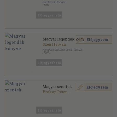
Szent István Társulat
,
1909
Félvászon
,
129
oldal
Előjegyezhető
Magyar legendák könyve
Előjegyzem
Szent István
Herczka Árpád-Szent-István-Társulat
,
1907
Félvászon
,
350
oldal
Előjegyezhető
Magyar szentek
Előjegyzem
Prokop Péter
...
Papírmappa
,
23
oldal
Előjegyezhető