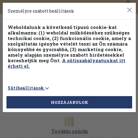
0
Toggle
Főmenü
Könyveink
navigation
Személyre szabott beállítások
Weboldalunk a következő típusú cookie-kat
alkalmazza: (1) weboldal működéséhez szükséges
technikai cookie, (2) funkcionális cookie, amely a
szolgáltatás igénybe vételét teszi az Ön számára
könnyebbé és gyorsabbá, (3) marketing cookie,
amely alapján személyre szabott hirdetésekkel
kereshetjük meg Önt.
A sütiszabályzatunkat itt
érheti el.
Sütibeállítások
HOZZÁJÁRULOK
További szűrők