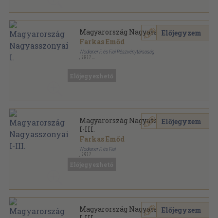
Magyarország Nagyasszonyai I.
Előjegyzem
Farkas Emőd
Wodianer F. és Fiai Részvénytársaság
,
1911
Aranyozott kiadói egész vászonkötés
,
217
oldal
Előjegyezhető
Magyarország Nagyasszonyai
Előjegyzem
I-III.
Farkas Emőd
Wodianer F. és Fiai
,
1911
Aranyozott kiadói egész vászonkötés
,
655
oldal
Előjegyezhető
Magyarország Nagyasszonyai sorozat
Magyarország Nagyasszonyai
Előjegyzem
I-III.