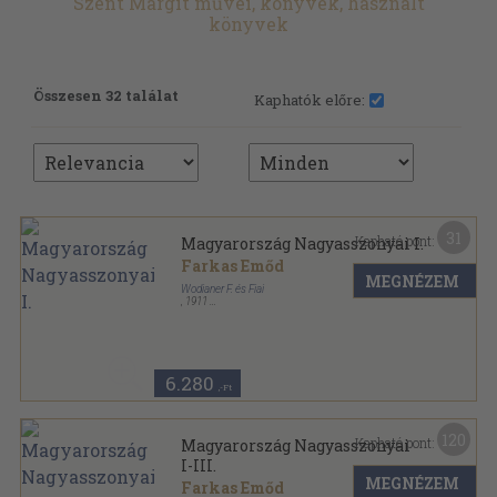
Szent Margit művei, könyvek, használt
könyvek
Összesen 32 találat
Kaphatók előre:
31
Kapható pont:
Magyarország Nagyasszonyai I.
Farkas Emőd
MEGNÉZEM
Wodianer F. és Fiai
,
1911
Aranyozott kiadói egész vászonkötés
,
217
oldal
6.280
,-Ft
120
Kapható pont:
Magyarország Nagyasszonyai
I-III.
MEGNÉZEM
Farkas Emőd