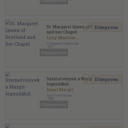
Előjegyezhető
St. Margaret Queen of Scotland
Előjegyzem
and her Chapel
Lucy Menzies
...
St. Margaret's Chapel Guild
,
1977
Tűzött kötés
,
24
oldal
Előjegyezhető
Szemelvények a Margit-
Előjegyzem
legendából
Szent Margit
Szent-István-Társulat
,
1905
Varrott papírkötés
,
80
oldal
Előjegyezhető
Irodalomtörténeti olvasmányok sorozat