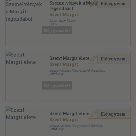
Szemelvények a Margit-
Előjegyzem
legendából
Szent Margit
Szent-István-Társulat
,
1905
Könyvkötői kötés
,
80
oldal
Előjegyezhető
Szent Margit élete
Előjegyzem
Szent Margit
Magyar Katolikus Nőegyesületek Országos
Szövetsége
,
1944
Félvászon
,
143
oldal
Előjegyezhető
Szent Margit élete
Előjegyzem
Szent Margit
Magyar Katolikus Nőegyesületek Országos
Szövetsége
,
1944
Könyvkötői kötés
,
143
oldal