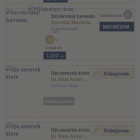
11
Kapható pont:
Szivárvány havasán...
Horváth Marietta
MEGNÉZEM
Ecclesia Könyvkiadó
,
1971
Félvászon
,
137
oldal
30
1.740 Ft
1.210
,-Ft
Ifjú szentek élete
Előjegyzem
Dr. Hám Antal
...
Szent István Társulat
Félvászon
,
144
oldal
Előjegyezhető
Ifjú szentek élete
Előjegyzem
Dr. Hám Antal
...