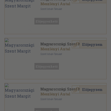
Meszlényi Antal
Szent István Társulat
Félvászon
,
256
oldal
Előjegyezhető
Magyarországi Szent Margit
Előjegyzem
Meszlényi Antal
Szent István Társulat
Könyvkötői vászonkötés
,
256
oldal
Előjegyezhető
Magyarországi Szent Margit
Előjegyzem
Meszlényi Antal
Szent István Társulat
Félvászon
,
256
oldal