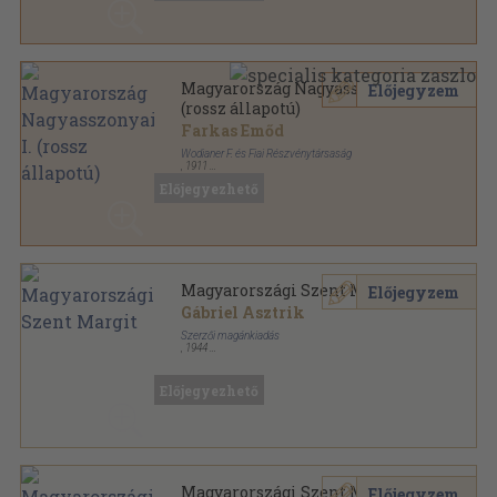
Magyarország Nagyasszonyai I.
Előjegyzem
(rossz állapotú)
Farkas Emőd
Wodianer F. és Fiai Részvénytársaság
,
1911
Vászon
,
217
oldal
Előjegyezhető
Magyarországi Szent Margit
Előjegyzem
Gábriel Asztrik
Szerzői magánkiadás
,
1944
Félvászon
,
43
oldal
Előjegyezhető
Magyarországi Szent Margit
Előjegyzem