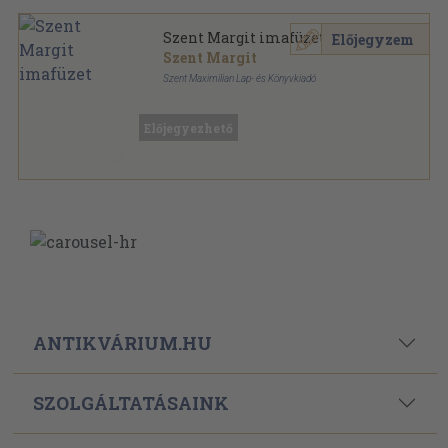
Szent Margit imafüzet
Előjegyzem
Szent Margit
Szent Maximilian Lap- és Könyvkiadó
Tűzött kötés
,
32
oldal
Imafüzetek sorozat
Előjegyezhető
ANTIKVÁRIUM.HU
SZOLGÁLTATÁSAINK