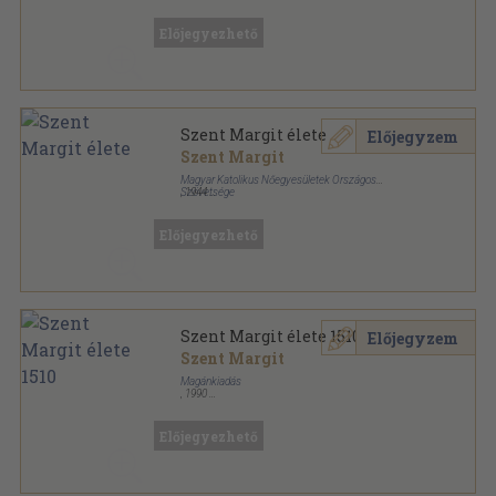
Tűzött keménykötés
,
143
oldal
Előjegyezhető
Szent Margit élete
Előjegyzem
Szent Margit
Magyar Katolikus Nőegyesületek Országos
Szövetsége
,
1944
Varrott papírkötés
,
143
oldal
Előjegyezhető
Szent Margit élete 1510
Előjegyzem
Szent Margit
Magánkiadás
,
1990
Fűzött keménykötés
,
512
oldal
Régi magyar kódexek sorozat
Előjegyezhető