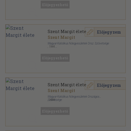
Előjegyezhető
Szent Margit élete
Előjegyzem
Szent Margit
Magyar Katolikus Nőegyesületek Orsz. Szövetsége
,
1944
Amatőr papírkötés
,
143
oldal
Előjegyezhető
Szent Margit élete
Előjegyzem
Szent Margit
Magyar Katolikus Nőegyesületek Országos
Szövetsége
,
1944
Könyvkötői vászonkötés
,
143
oldal
Előjegyezhető