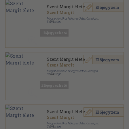
Szent Margit élete
Előjegyzem
Szent Margit
Magyar Katolikus Nőegyesületek Országos
Szövetsége
,
1944
Könyvkötői papírkötés
,
143
oldal
Előjegyezhető
Szent Margit élete
Előjegyzem
Szent Margit
Magyar Katolikus Nőegyesületek Országos
Szövetsége
,
1944
Könyvkötői kötés
,
143
oldal
Előjegyezhető
Szent Margit élete
Előjegyzem
Szent Margit
Magyar Katolikus Nőegyesületek Országos
Szövetsége
,
1944