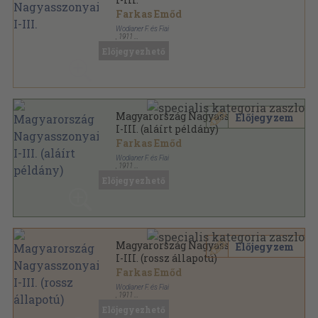
Farkas Emőd
Wodianer F. és Fiai
,
1911
Aranyozott kiadói egész vászonkötés
,
655
oldal
Előjegyezhető
Magyarország Nagyasszonyai sorozat
Magyarország Nagyasszonyai
Előjegyzem
I-III. (aláírt példány)
Farkas Emőd
Wodianer F. és Fiai
,
1911
Aranyozott, színezett kiadói egész vászonkötés
,
655
Előjegyezhető
oldal
Magyarország Nagyasszonyai sorozat
Magyarország Nagyasszonyai
Előjegyzem
I-III. (rossz állapotú)
Farkas Emőd
Wodianer F. és Fiai
,
1911
Aranyozott kiadói egész vászonkötés
,
655
oldal
Előjegyezhető
Magyarország Nagyasszonyai sorozat