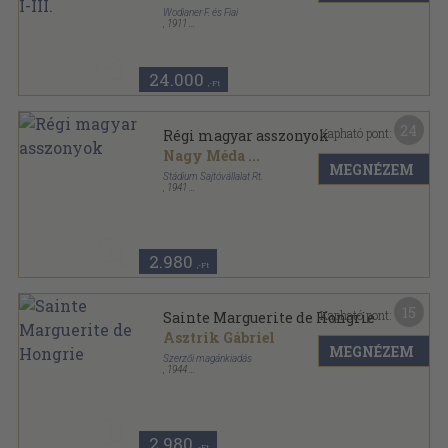
Wodianer F. és Fiai
,
1911
Aranyozott, színezett kiadói egész vászonkötés
,
655
oldal
Magyarország Nagyasszonyai sorozat
24.000
,-Ft
24
Kapható pont:
Régi magyar asszonyok
Nagy Méda
...
MEGNÉZEM
Stádium Sajtóvállalat Rt.
,
1941
Tűzött kötés
,
64
oldal
Nemzeti könyvtár sorozat
2.980
,-Ft
15
Kapható pont:
Sainte Marguerite de Hongrie
Asztrik Gábriel
MEGNÉZEM
Szerzői magánkiadás
,
1944
Ragasztott papírkötés
,
44
oldal
2.980
,-Ft