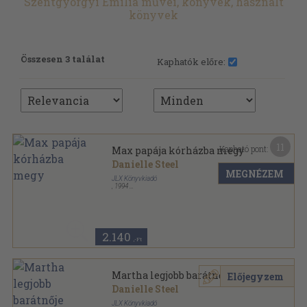
Szentgyörgyi Emília művei, könyvek, használt
könyvek
Összesen 3 találat
Kaphatók előre:
11
Kapható pont:
Max papája kórházba megy
Danielle Steel
MEGNÉZEM
JLX Könyvkiadó
,
1994
Varrott keménykötés
,
28
oldal
2.140
,-Ft
Martha legjobb barátnője
Előjegyzem
Danielle Steel
JLX Könyvkiadó