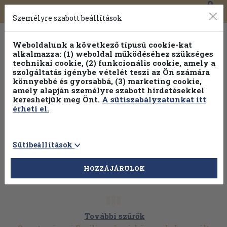
0
Toggle
Főmenü
Könyveink
navigation
Személyre szabott beállítások
Weboldalunk a következő típusú cookie-kat
alkalmazza: (1) weboldal működéséhez szükséges
technikai cookie, (2) funkcionális cookie, amely a
szolgáltatás igénybe vételét teszi az Ön számára
könnyebbé és gyorsabbá, (3) marketing cookie,
amely alapján személyre szabott hirdetésekkel
kereshetjük meg Önt.
A sütiszabályzatunkat itt
érheti el.
Sütibeállítások
HOZZÁJÁRULOK
További szűrők