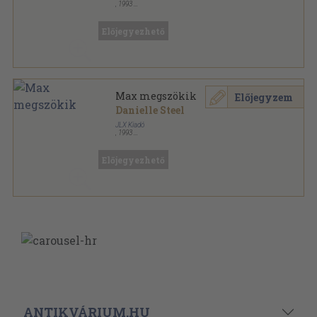
,
1993
Varrott keménykötés
,
40
oldal
Előjegyezhető
Max megszökik
Előjegyzem
Danielle Steel
JLX Kiadó
,
1993
Varrott keménykötés
,
40
oldal
Előjegyezhető
ANTIKVÁRIUM.HU