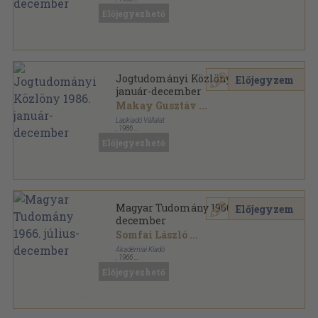
Ragasztott papírkötés
,
726
oldal
Előjegyezhető
Jogtudományi Közlöny sorozat
Jogtudományi Közlöny 1986.
Előjegyzem
január-december
Makay Gusztáv
...
Lapkiadó Vállalat
,
1986
Könyvkötői kötés
,
726
oldal
Előjegyezhető
Jogtudományi Közlöny sorozat
Magyar Tudomány 1966. július-
Előjegyzem
december
Somfai László
...
Akadémiai Kiadó
,
1966
Könyvkötői kötés
,
799
oldal
Előjegyezhető
Magyar Tudomány sorozat