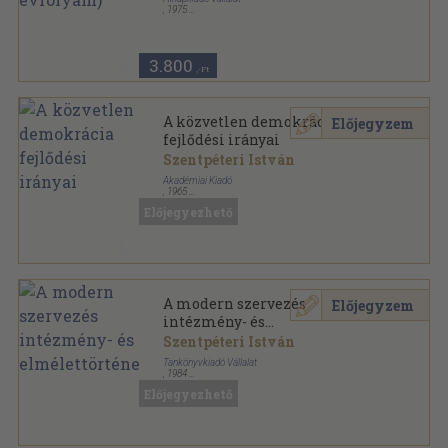
,
1975
Ragasztott papírkötés
,
1280
oldal
Valóság sorozat
3.800
,-Ft
A közvetlen demokrácia
Előjegyzem
fejlődési irányai
Szentpéteri István
Akadémiai Kiadó
,
1965
Vászon
,
481
oldal
Előjegyezhető
A modern szervezés
Előjegyzem
intézmény- és
elmélettörténete
Szentpéteri István
Tankönyvkiadó Vállalat
,
1984
Ragasztott papírkötés
,
247
oldal
Előjegyezhető