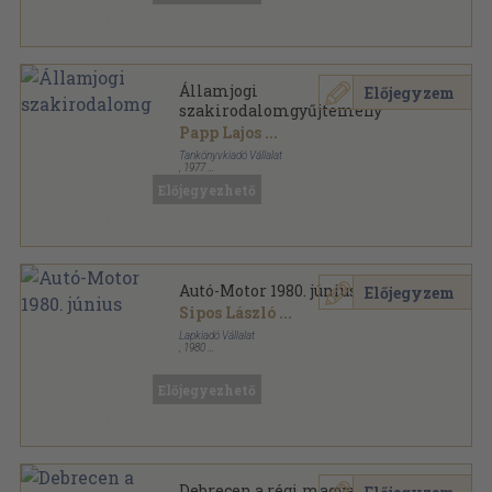
Államjogi
Előjegyzem
szakirodalomgyűjtemény
Papp Lajos
...
Tankönyvkiadó Vállalat
,
1977
Ragasztott papírkötés
,
400
oldal
Előjegyezhető
Autó-Motor 1980. június
Előjegyzem
Sipos László
...
Lapkiadó Vállalat
,
1980
Tűzött kötés
,
63
oldal
Autó-Motor sorozat
Előjegyezhető
Debrecen a régi magyar