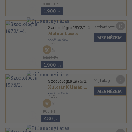
3.800 Ft
1.900
,-Ft
15
Kapható pont:
Szociológia 1972/1-4.
Molnár László
...
MEGNÉZEM
Akadémiai Kiadó
,
1972
Könyvkötői kötés
,
623
oldal
50
Szociológia sorozat
3.800 Ft
1.900
,-Ft
2
Kapható pont:
Szociológia 1975/2.
Kulcsár Kálmán
...
MEGNÉZEM
Akadémia Kiadó
,
1975
Fűzött papírkötés
,
131
oldal
50
Szociológia sorozat
960 Ft
480
,-Ft