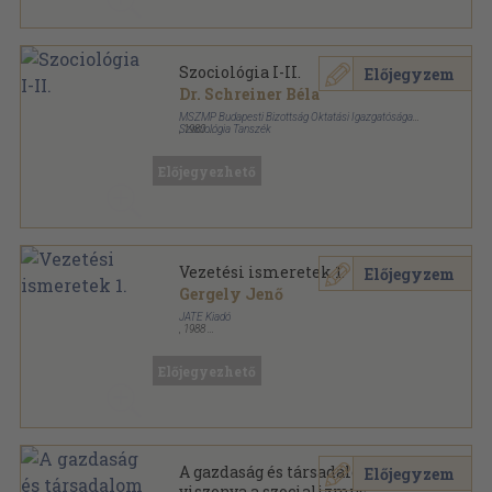
Szociológia I-II.
Előjegyzem
Dr. Schreiner Béla
MSZMP Budapesti Bizottság Oktatási Igazgatósága
Szociológia Tanszék
,
1980
Ragasztott papírkötés
,
1023
oldal
Előjegyezhető
Vezetési ismeretek 1.
Előjegyzem
Gergely Jenő
JATE Kiadó
,
1988
Ragasztott papírkötés
,
241
oldal
Előjegyezhető
A gazdaság és társadalom
Előjegyzem
viszonya a szocializmus