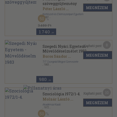
szöveggyűjtemény
MEGNÉZEM
Péter László
...
Kertészeti és Élelmiszeripari Egyetem
,
1991
50
Ragasztott papírkötés
,
327
oldal
3.480 Ft
1.740
,-Ft
8
Kapható pont:
Szegedi Nyári Egyetem -
Művelődéselmélet 1983
MEGNÉZEM
Boros Sándor
...
TIT Csongrád Megyei Szervezete
,
1983
Ragasztott papírkötés
,
297
oldal
Szegedi Nyári Egyetem - Művelődéselmélet sorozat
980
,-Ft
10
Kapható pont:
Szociológia 1972/1-4.
Molnár László
...
MEGNÉZEM
Akadémiai Kiadó
,
1972
Fűzött papírkötés
,
623
oldal
50
Szociológia sorozat