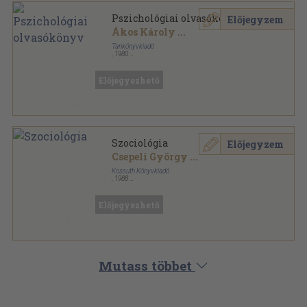
Pszichológiai olvasókönyv
Előjegyzem
Ákos Károly
...
Tankönyvkiadó
,
1980
Ragasztott papírkötés
,
397
oldal
Előjegyezhető
Szociológia
Előjegyzem
Csepeli György
...
Kossuth Könyvkiadó
,
1988
Ragasztott papírkötés
,
513
oldal
Magyar Szocialista Munkáspárt Marxizmus-
Leninizmus Esti Egyetem Szakosított Tagozat
Előjegyezhető
Továbbképző Tanfolyam sorozat
Mutass többet