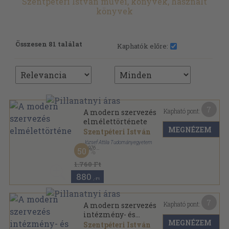
Szentpéteri István művei, könyvek, használt
könyvek
Összesen 81 találat
Kaphatók előre:
7
Kapható pont:
A modern szervezés
elmélettörténete
MEGNÉZEM
Szentpéteri István
József Attila Tudományegyetem
,
1976
50
Ragasztott papírkötés
,
232
oldal
1.760 Ft
880
,-Ft
7
Kapható pont:
A modern szervezés
intézmény- és
MEGNÉZEM
elmélettörténete
Szentpéteri István