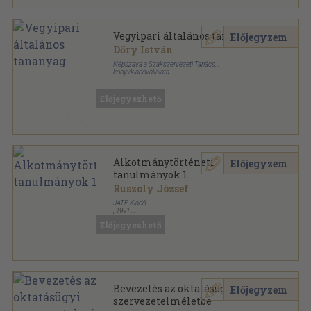
Vegyipari általános tananyag
Előjegyzem
Dőry István
Népszava a Szakszervezeti Tanács
könyvkiadóvállalata
Könyvkötői kötés
,
272
oldal
Szakmunkásképző Tanfolyamok Könyvtára sorozat
Előjegyezhető
Alkotmánytörténeti
Előjegyzem
tanulmányok 1.
Ruszoly József
JATE Kiadó
,
1991
Ragasztott papírkötés
,
401
oldal
Előjegyezhető
A József Attila Tudományegyetem jogtörténeti
tanszékének tansegédletei sorozat
Bevezetés az oktatásügyi
Előjegyzem
szervezetelméletbe