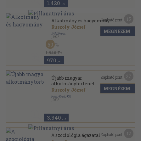
1.420
,-Ft
15
Kapható pont:
Alkotmány és hagyomány
Ruszoly József
MEGNÉZEM
JATEPress
,
1997
Ragasztott papírkötés
,
288
oldal
50
1.940 Ft
970
,-Ft
27
Kapható pont:
Újabb magyar
alkotmánytörténet
MEGNÉZEM
Ruszoly József
Püski Kiadó Kft.
,
2002
Vászon
,
440
oldal
A Szegedi Tudományegyetem Jogtörténeti
Tanszékének tansegédletei sorozat
3.340
,-Ft
12
Kapható pont:
A szociológia ágazatai