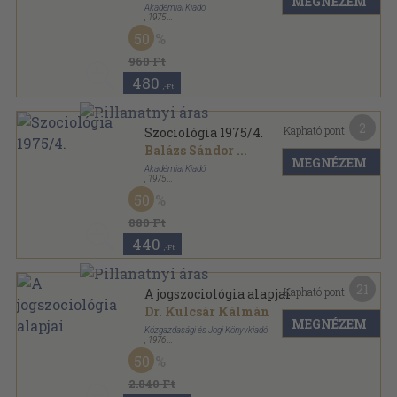
MEGNÉZEM
Akadémiai Kiadó
,
1975
Ragasztott papírkötés
,
158
oldal
50
Szociológia sorozat
960 Ft
480
,-Ft
2
Kapható pont:
Szociológia 1975/4.
Balázs Sándor
...
MEGNÉZEM
Akadémiai Kiadó
,
1975
Ragasztott papírkötés
,
142
oldal
50
Szociológia sorozat
880 Ft
440
,-Ft
21
Kapható pont:
A jogszociológia alapjai
Dr. Kulcsár Kálmán
MEGNÉZEM
Közgazdasági és Jogi Könyvkiadó
,
1976
Fűzött keménykötés
,
438
oldal
50
2.840 Ft