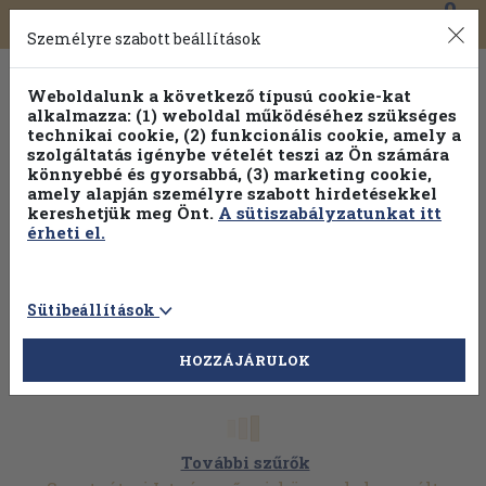
0
Toggle
Főmenü
Könyveink
navigation
Személyre szabott beállítások
Weboldalunk a következő típusú cookie-kat
alkalmazza: (1) weboldal működéséhez szükséges
technikai cookie, (2) funkcionális cookie, amely a
szolgáltatás igénybe vételét teszi az Ön számára
könnyebbé és gyorsabbá, (3) marketing cookie,
Válogasson több mint 30 000 kötet közül
amely alapján személyre szabott hirdetésekkel
Hobbi témakörökben
20% kedvezménnyel!
kereshetjük meg Önt.
A sütiszabályzatunkat itt
érheti el.
Sütibeállítások
HOZZÁJÁRULOK
További szűrők