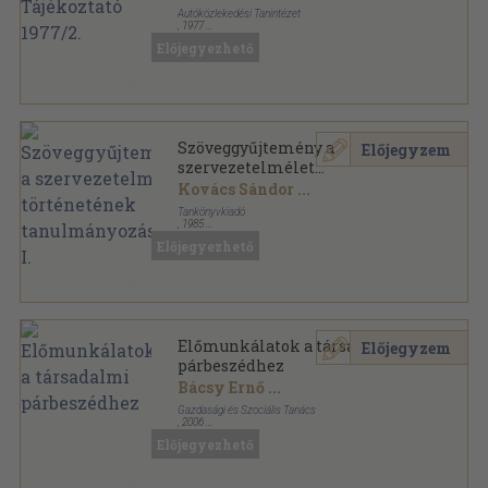
Autóközlekedési Tanintézet
,
1977
Ragasztott papírkötés
,
49
oldal
Előjegyezhető
Autóközlekedési Tanintézet Tájékoztató sorozat
Szöveggyűjtemény a
Előjegyzem
szervezetelmélet
történetének
Kovács Sándor
...
tanulmányozásához I.
Tankönyvkiadó
,
1985
Ragasztott papírkötés
,
258
oldal
Előjegyezhető
Előmunkálatok a társadalmi
Előjegyzem
párbeszédhez
Bácsy Ernő
...
Gazdasági és Szociális Tanács
,
2006
Ragasztott papírkötés
,
265
oldal
Előjegyezhető