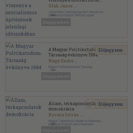
építésének jelenlegi
Oláh János
...
időszakában
József Attila Tudományegyetem Marxizmus-
Leninizmus Központi Tanszékcsoport
,
1986
Ragasztott papírkötés
,
181
oldal
Előjegyezhető
A Magyar Politikatudományi
Előjegyzem
Társaság évkönyve 1984.
Nagy Endre
...
Magyar Politikatudományi Társaság
,
1984
Tűzött kötés
,
267
oldal
Előjegyezhető
A Magyar Politikatudományi Társaság évkönyve
sorozat
Állam, térkapcsolatok,
Előjegyzem
demokrácia
Kovács István
...
Magyar Tudományos Akadémia Regionális
Kutatások Központ-Janus Pannonius
,
1987
Tudományegyetem
Ragasztott papírkötés
,
580
oldal
Előjegyezhető