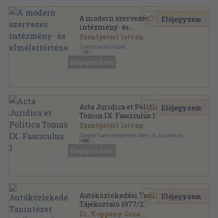
A modern szervezés
Előjegyzem
intézmény- és
elmélettörténete
Szentpéteri István
Tankönyvkiadó Vállalat
,
1987
Ragasztott papírkötés
,
247
oldal
Előjegyezhető
Acta Juridica et Politica
Előjegyzem
Tomus IX. Fasciculus 1.
Szentpéteri István
Szegedi Tudományegyetem Állam- és Jogtudományi
Kara
,
1962
Tűzött kötés
,
74
oldal
Előjegyezhető
Acta Universitatis Szegediensis sorozat
Autóközlekedési Tanintézet
Előjegyzem
Tájékoztató 1977/2.
Dr. Koppány Géza
...