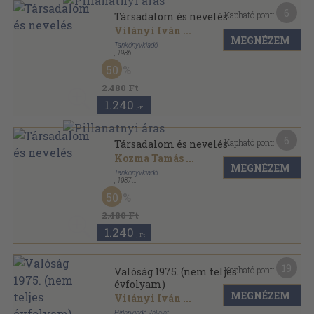
6
Kapható pont:
Társadalom és nevelés
Vitányi Iván
...
MEGNÉZEM
Tankönyvkiadó
,
1986
Ragasztott papírkötés
,
431
oldal
50
2.480 Ft
1.240
,-Ft
6
Kapható pont:
Társadalom és nevelés
Kozma Tamás
...
MEGNÉZEM
Tankönyvkiadó
,
1987
Ragasztott papírkötés
,
431
oldal
50
2.480 Ft
1.240
,-Ft
19
Kapható pont:
Valóság 1975. (nem teljes
évfolyam)
MEGNÉZEM
Vitányi Iván
...
Hírlapkiadó Vállalat