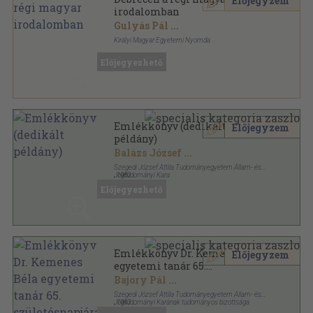
Előjegyzem
irodalomban
Gulyás Pál
...
Királyi Magyar Egyetemi Nyomda
Fűzött papírkötés
,
175
oldal
Előjegyezhető
Magyar Irodalmi Ritkaságok sorozat
Emlékkönyv (dedikált
Előjegyzem
példány)
Balázs József
...
Szegedi József Attila Tudományegyetem Állam- és
Jogtudományi Kara
,
1980
Varrott papírkötés
,
414
oldal
Előjegyezhető
Acta Universitatis Szegediensis de Attila József
Nominatae-Acta Juridica et Politica sorozat
Emlékkönyv Dr. Kemenes Béla
Előjegyzem
egyetemi tanár 65.
születésnapjára (aláírt
Bajory Pál
...
példány)
Szegedi József Attila Tudományegyetem Állam- és
Jogtudományi Karának tudományos bizottsága
,
1993
Fűzött keménykötés
,
727
oldal