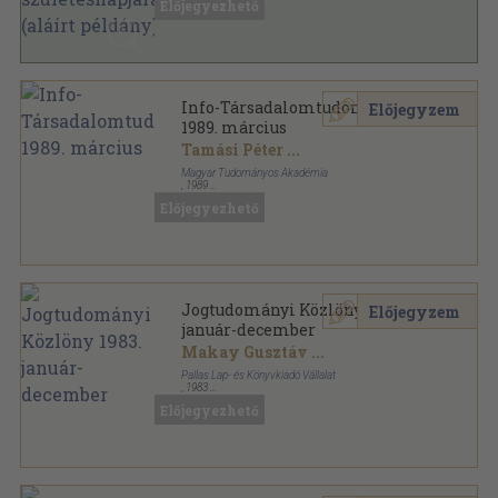
Előjegyezhető
Acta Juridica et Politica sorozat
Info-Társadalomtudomány
Előjegyzem
1989. március
Tamási Péter
...
Magyar Tudományos Akadémia
,
1989
Tűzött kötés
,
68
oldal
Előjegyezhető
Info-Társadalomtudomány sorozat
Jogtudományi Közlöny 1983.
Előjegyzem
január-december
Makay Gusztáv
...
Pallas Lap- és Könyvkiadó Vállalat
,
1983
Könyvkötői kötés
,
679
oldal
Előjegyezhető
Jogtudományi Közlöny sorozat