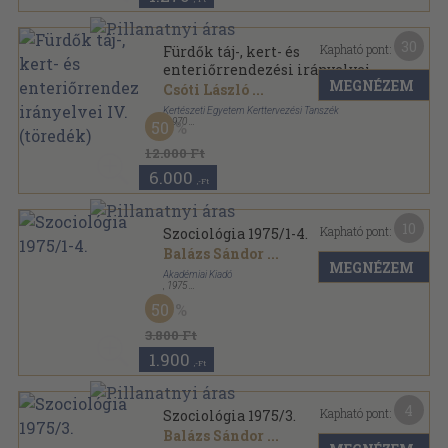
30
Kapható pont:
Fürdők táj-, kert- és
enteriőrrendezési irányelvei
MEGNÉZEM
IV. (töredék)
Csóti László
...
Kertészeti Egyetem Kerttervezési Tanszék
,
1970
50
Könyvkötői kötés
,
231
oldal
12.000 Ft
6.000
,-Ft
10
Kapható pont:
Szociológia 1975/1-4.
Balázs Sándor
...
MEGNÉZEM
Akadémiai Kiadó
,
1975
Könyvkötői kötés
,
661
oldal
50
Szociológia sorozat
3.800 Ft
1.900
,-Ft
4
Kapható pont:
Szociológia 1975/3.
Balázs Sándor
...