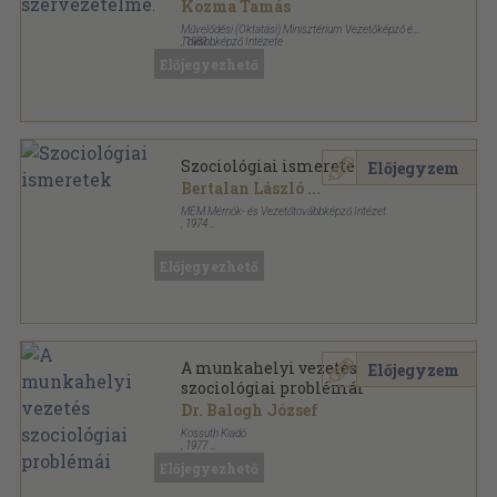
Kozma Tamás
Művelődési (Oktatási) Minisztérium Vezetőképző és
Továbbképző Intézete
,
1981
Ragasztott papírkötés
,
445
oldal
Előjegyezhető
Szociológiai ismeretek
Előjegyzem
Bertalan László
...
MÉM Mérnök- és Vezetőtovábbképző Intézet
,
1974
Tűzött kötés
,
76
oldal
Előjegyezhető
A munkahelyi vezetés
Előjegyzem
szociológiai problémái
Dr. Balogh József
Kossuth Kiadó
,
1977
Tűzött kötés
,
300
oldal
Előjegyezhető