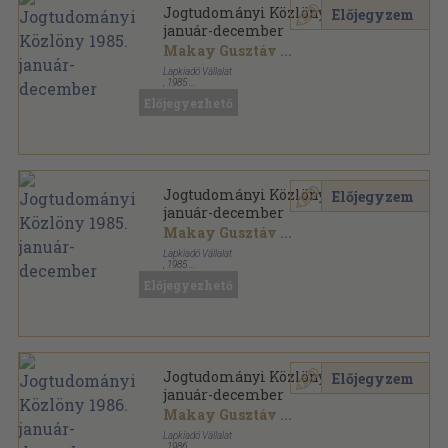
Jogtudományi Közlöny 1985.
Előjegyzem
január-december
Makay Gusztáv
...
Lapkiadó Vállalat
,
1985
Könyvkötői kötés
,
726
oldal
Előjegyezhető
Jogtudományi Közlöny sorozat
Jogtudományi Közlöny 1985.
Előjegyzem
január-december
Makay Gusztáv
...
Lapkiadó Vállalat
,
1985
Ragasztott papírkötés
,
726
oldal
Előjegyezhető
Jogtudományi Közlöny sorozat
Jogtudományi Közlöny 1986.
Előjegyzem
január-december
Makay Gusztáv
...
Lapkiadó Vállalat
,
1986