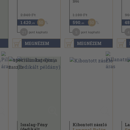
1996
2.840 Ft
1.180 Ft
96
50
50
1.420
590
48
,-Ft
,-Ft
21
5
4
pont kapható
pont kapható
MEGNÉZEM
MEGNÉZEM
Iszalag-Fény
Kibontott zászló
La
(dedikált
.
Lengyel Balázs...