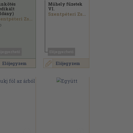
nkötés
Műhely füzetek
edikált
VI.
ldány)
Szentpéteri Zsigmond
Szentpéteri Zsigmond
0
őjegyezhető
Előjegyezhető
Előjegyzem
Előjegyzem