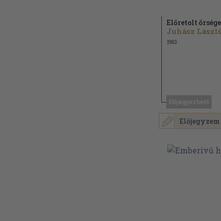
Előretolt őrség
Juhász László.
1983
Előjegyezhető
Előjegyzem