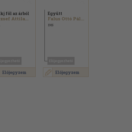
kj föl az árból
Együtt
zsef Attila...
Falus Ottó Pál...
1
1985
őjegyezhető
Előjegyezhető
Előjegyzem
Előjegyzem