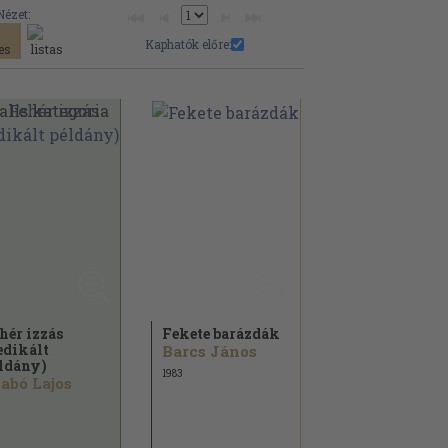
Nézet:
Kaphatók előre:
hér izzás
Fekete barázdák
edikált
Barcs János
ldány)
1983
abó Lajos