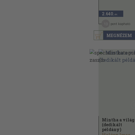
2.640
,-Ft
13
pont kapható
MEGNÉZEM
Mintha a világ
(dedikált
példány)
Halász Imre