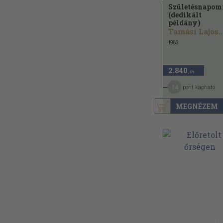
Születésnapom
(dedikált
példány)
Tamási Lajos..
1983
2.840
,-Ft
14
pont kapható
MEGNÉZEM