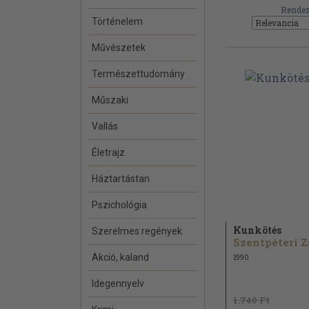
Rendez
Történelem
Művészetek
Természettudomány
Műszaki
Vallás
Életrajz
Háztartástan
Pszichológia
Kunkötés
Szerelmes regények
Akció, kaland
1990
Idegennyelv
1.740 Ft