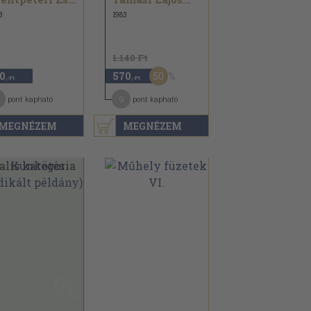
3
1983
1.140 Ft
50
0
570
,-Ft
,-Ft
9
pont kapható
pont kapható
MEGNÉZEM
MEGNÉZEM