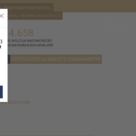
k: Régiségkereskedés.hu
A kosaram
HÍRLEVÉL
BELÉPÉS/REGISZTRÁCIÓ
MÉG
0
5000
Ft
144.658
)
ÁNNYAL NYÚJTJUK MAGYARORSZÁG
t
GYOBB ANTIKVÁR KÖNYV-KÍNÁLATÁT
YOK
KÖTELEZŐ ÉS AJÁNLOTT OLVASMÁNYOK
nált könyvek