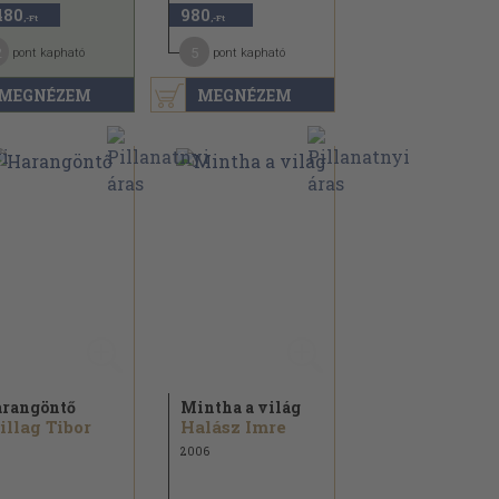
480
980
,-Ft
,-Ft
2
5
pont kapható
pont kapható
MEGNÉZEM
MEGNÉZEM
rangöntő
Mintha a világ
illag Tibor
Halász Imre
2006