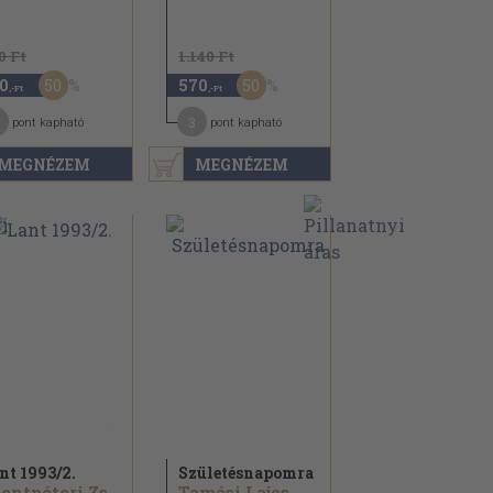
0 Ft
1.140 Ft
50
50
0
570
,-Ft
,-Ft
3
pont kapható
pont kapható
MEGNÉZEM
MEGNÉZEM
nt 1993/
2.
Születésnapomra
Szentpéteri Zsigmond...
Tamási Lajos...