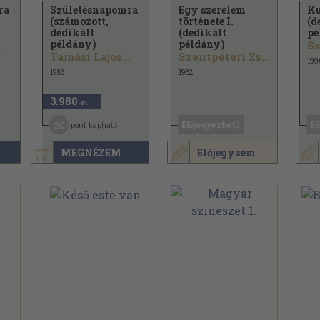
ra
Születésnapomra
Egy szerelem
Ku
(számozott,
története I.
(d
dedikált
(dedikált
pé
példány)
példány)
.
Tamási Lajos...
Szentpéteri Zsigmond
199
1983
1982
3.980
,-Ft
20
Előjegyezhető
El
pont kapható
MEGNÉZEM
Előjegyzem