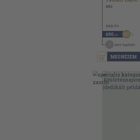
1993
960 Ft
50
480
,-Ft
7
pont kapható
MEGNÉZEM