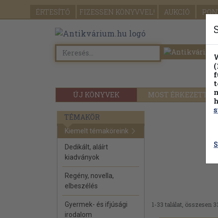
ÉRTESÍTŐ
FIZESSEN
KÖNYVVEL!
AUKCIÓ
PON
W
(
f
t
m
ÚJ KÖNYVEK
MOST ÉRKEZETT
h
s
TÉMAKÖR
Kiemelt témaköreink
S
Dedikált, aláírt
kiadványok
Regény, novella,
elbeszélés
Gyermek- és ifjúsági
1-33 találat, összesen 3
irodalom