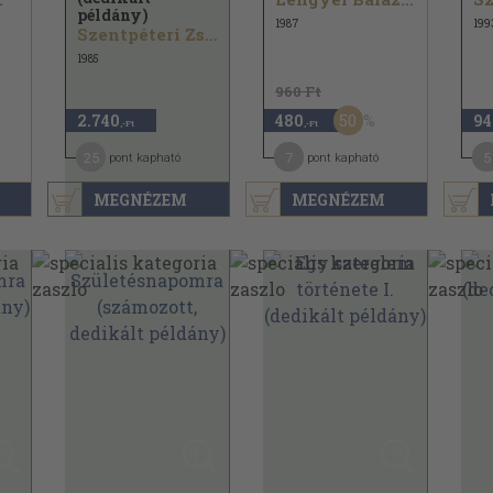
példány)
1987
199
Szentpéteri Zsigmond...
1985
960 Ft
50
2.740
480
94
,-Ft
,-Ft
25
7
5
pont kapható
pont kapható
MEGNÉZEM
MEGNÉZEM