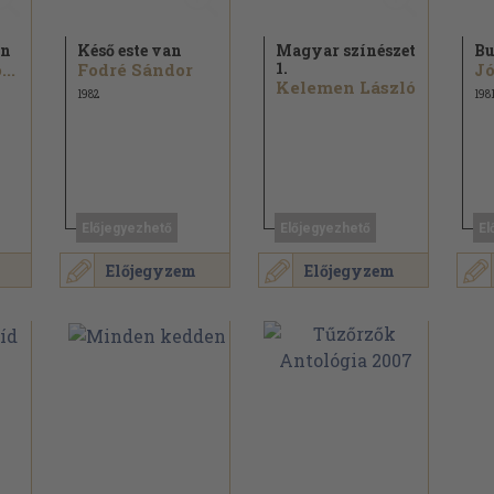
en
Késő este van
Magyar színészet
Bu
1.
..
Fodré Sándor
Jó
Kelemen László
1982
198
Előjegyezhető
Előjegyezhető
El
Előjegyzem
Előjegyzem