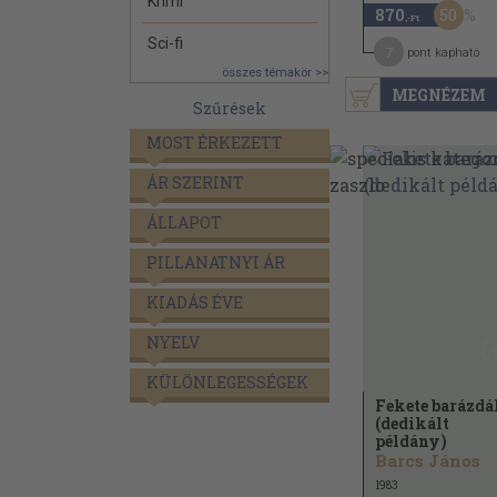
Krimi
50
870
,-Ft
Sci-fi
7
pont kapható
összes témakör >>
MEGNÉZEM
Szűrések
MOST ÉRKEZETT
ÁR SZERINT
ÁLLAPOT
PILLANATNYI ÁR
KIADÁS ÉVE
NYELV
KÜLÖNLEGESSÉGEK
Fekete barázd
(dedikált
példány)
Barcs János
1983