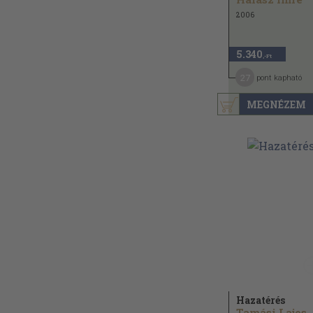
2006
5.340
,-Ft
27
pont kapható
MEGNÉZEM
Hazatérés
Tamási Lajos..