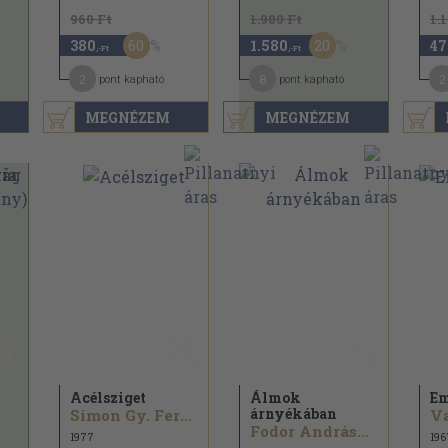
960 Ft
1.980 Ft
1.
60
20
380
1.580
47
,-Ft
,-Ft
2
8
2
pont kapható
pont kapható
MEGNÉZEM
MEGNÉZEM
Acélsziget
Álmok
Em
árnyékában
Simon Gy. Ferenc...
Va
Fodor András...
1977
196