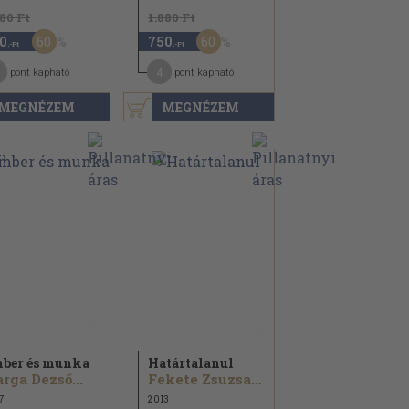
180 Ft
1.880 Ft
60
60
0
750
,-Ft
,-Ft
4
pont kapható
pont kapható
MEGNÉZEM
MEGNÉZEM
ber és munka
Határtalanul
rga Dezső...
Fekete Zsuzsanna...
7
2013