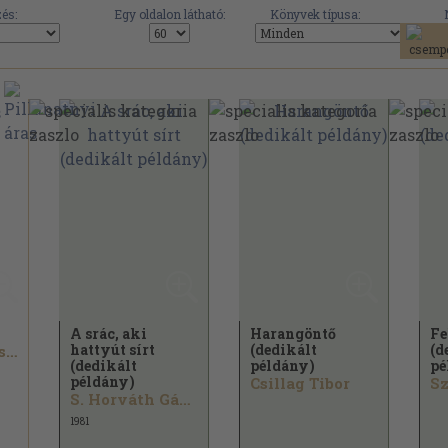
és:
Egy oldalon látható:
Könyvek típusa:
A srác, aki
Harangöntő
Fe
hattyút sírt
(dedikált
(d
Szentpéteri Zsigmond
(dedikált
példány)
pé
példány)
Csillag Tibor
Sz
S. Horváth Gábor
1981