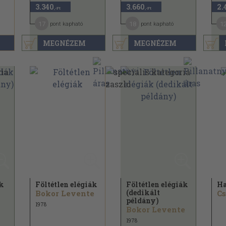
3.340
3.660
2.
,-Ft
,-Ft
17
18
1
pont kapható
pont kapható
MEGNÉZEM
MEGNÉZEM
ák
Föltétlen elégiák
Föltétlen elégiák
Ha
(dedikált
Bokor Levente
Cs
példány)
1978
Bokor Levente
1978