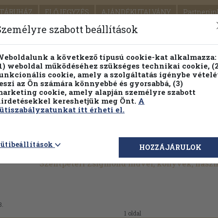
TÁRUHÁZ
ELŐJEGYZÉS
AJÁNDÉKUTALVÁNY
Partnerün
SZÁLLÍTÁS
SEGÍTSÉG
Személyre szabott beállítások
1.
Részletes kereső
Témaköri fa
eboldalunk a következő típusú cookie-kat alkalmazza:
1) weboldal működéséhez szükséges technikai cookie, (2
KIADV
unkcionális cookie, amely a szolgáltatás igénybe vételé
LEGNA
eszi az Ön számára könnyebbé és gyorsabbá, (3)
arketing cookie, amely alapján személyre szabott
PILLANATNYI ÁRAINK
FENNTARTHATÓ OLVASMÁN
irdetésekkel kereshetjük meg Önt.
A
ütiszabályzatunkat itt érheti el.
ütibeállítások
HOZZÁJÁRULOK
Szentpéteri Zsigmond művei, könyvek, hasz
3.
1 oldal