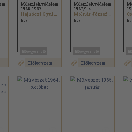
lem
Műemlékvédelem
Műemlékvédelem
M
1966-1967.
1967/
1-4.
19
Hajnóczi Gyula...
Molnár József...
Cs
1967
1967
197
Előjegyezhető
Előjegyezhető
El
Előjegyzem
Előjegyzem