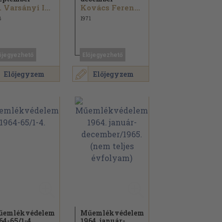
Dr. Varsányi Iván...
Kovács Ferenc...
8
1971
őjegyezhető
Előjegyezhető
Előjegyzem
Előjegyzem
űemlékvédelem
Műemlékvédelem
64-65/
1-4.
1964. január-