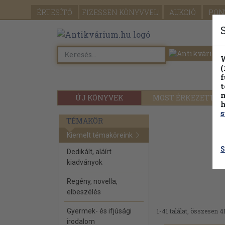
ÉRTESÍTŐ
FIZESSEN
KÖNYVVEL!
AUKCIÓ
PON
W
(
f
t
m
ÚJ KÖNYVEK
MOST ÉRKEZETT
h
s
TÉMAKÖR
Kiemelt témaköreink
S
Dedikált, aláírt
kiadványok
Regény, novella,
elbeszélés
Gyermek- és ifjúsági
1-41 találat, összesen 41
irodalom