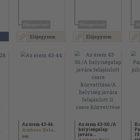
Előjegyezhető
Előjegyezhető
El
Előjegyzem
Előjegyzem
Az érem 43-44.
Az érem 43-50./
A
Ko
helyiségalap
Pa
 Emil...
Ambrus Béla...
javára...
19
1968
sz
Ambrus Béla...