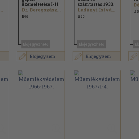
üzemeltetése I-II.
számtartás 1930.
..
Dr. Beregszászi Attila...
Ladányi István...
196
1965
1930
Előjegyezhető
Előjegyezhető
El
Előjegyzem
Előjegyzem