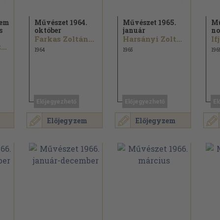
lem
Művészet 1964.
Művészet 1965.
Mű
s
október
január
no
Farkas Zoltán...
Harsányi Zoltán...
If
Dr. Barcza Géza...
1964
1965
196
Előjegyezhető
Előjegyezhető
El
Előjegyzem
Előjegyzem