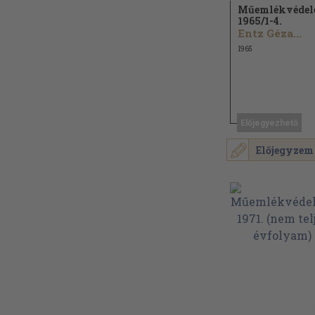
Műemlékvéde
1965/
1-4.
Entz Géza...
1965
Előjegyezhető
Előjegyzem