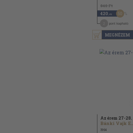
840 Ft
50
420
,-Ft
2
pont kapható
MEGNÉZEM
Az érem 27-28.
Bánki Vajk
1964