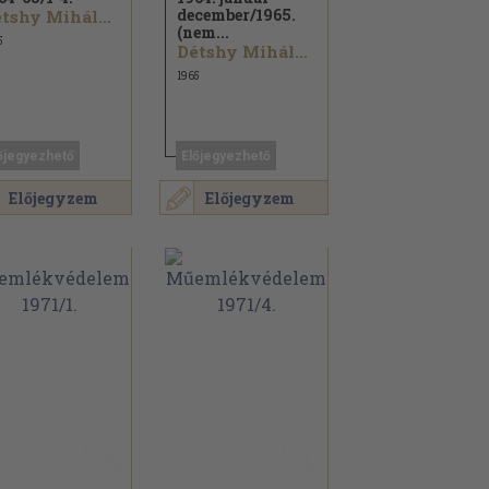
december/
1965.
Détshy Mihály...
(nem...
5
Détshy Mihály...
1965
őjegyezhető
Előjegyezhető
Előjegyzem
Előjegyzem