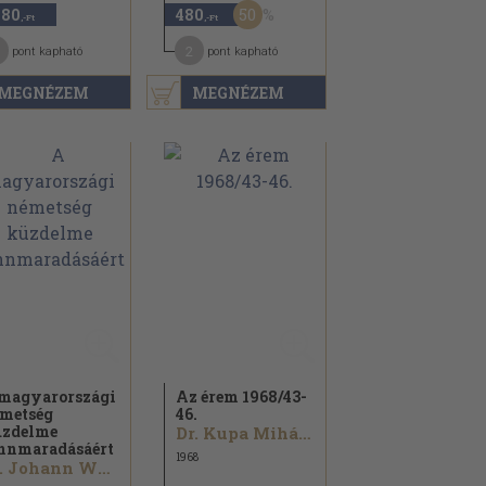
50
480
480
,-Ft
,-Ft
2
pont kapható
pont kapható
MEGNÉZEM
MEGNÉZEM
magyarországi
Az érem 1968/
43-
metség
46.
zdelme
Dr. Kupa Mihály...
nnmaradásáért
1968
Dr. Johann Weidlein...