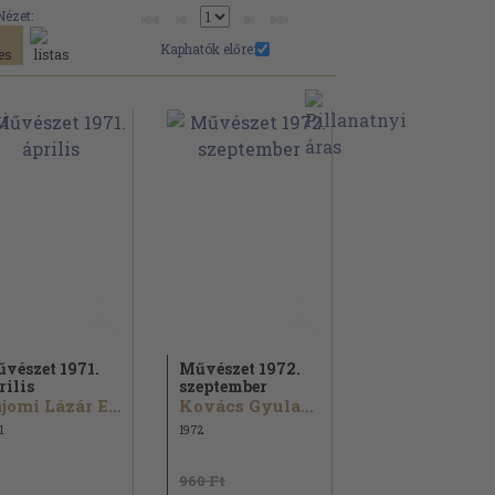
Nézet:
Kaphatók előre:
vészet 1971.
Művészet 1972.
rilis
szeptember
Bajomi Lázár Endre...
Kovács Gyula...
1
1972
960 Ft