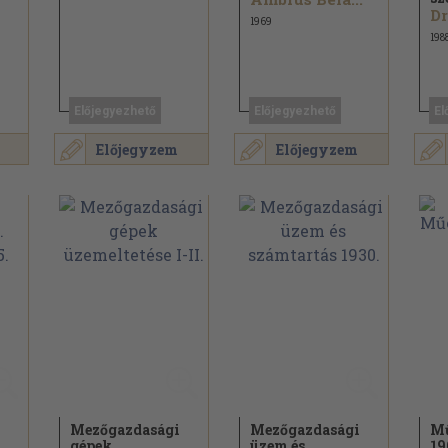
1969
198
Előjegyezhető
Előjegyezhető
El
Előjegyzem
Előjegyzem
Mezőgazdasági
Mezőgazdasági
M
gépek
üzem és
19