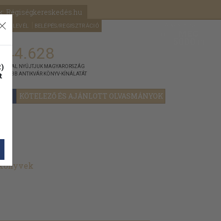
k: Régiségkereskedés.hu
A kosaram
HÍRLEVÉL
BELÉPÉS/REGISZTRÁCIÓ
MÉG
0
5000
Ft
144.628
)
ÁNNYAL NYÚJTJUK MAGYARORSZÁG
t
GYOBB ANTIKVÁR KÖNYV-KÍNÁLATÁT
YOK
KÖTELEZŐ ÉS AJÁNLOTT OLVASMÁNYOK
 könyvek