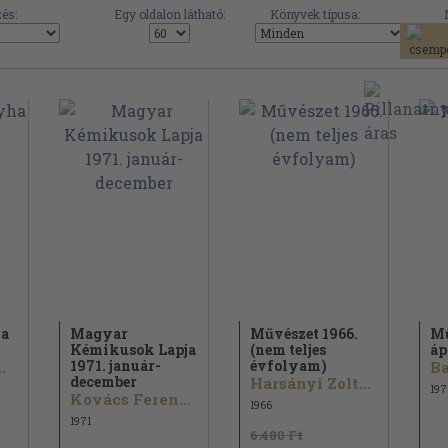
és:
Egy oldalon látható:
Könyvek típusa:
a
Magyar
Művészet 1966.
Mű
Kémikusok Lapja
(nem teljes
áp
1971. január-
évfolyam)
.
december
Harsányi Zoltán...
197
Kovács Ferenc...
1966
1971
6.480 Ft