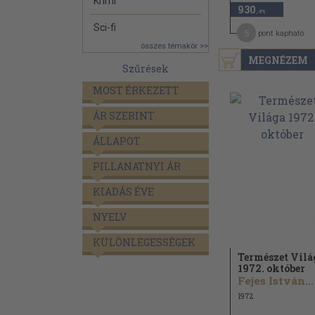
Krimi
930
,-Ft
Sci-fi
5
pont kapható
összes témakör >>
MEGNÉZEM
Szűrések
MOST ÉRKEZETT
ÁR SZERINT
ÁLLAPOT
PILLANATNYI ÁR
KIADÁS ÉVE
NYELV
KÜLÖNLEGESSÉGEK
Természet Vilá
1972. október
Fejes István...
1972