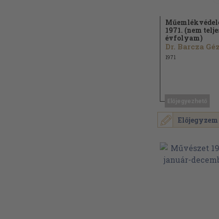
Műemlékvéde
1971. (nem telje
évfolyam)
1971
Előjegyezhető
Előjegyzem