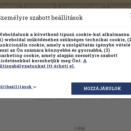
TÁRUHÁZ
ELŐJEGYZÉS
AJÁNDÉKUTALVÁNY
Partnerün
SZÁLLÍTÁS
SEGÍTSÉG
Személyre szabott beállítások
1.
Részletes kereső
Témaköri fa
eboldalunk a következő típusú cookie-kat alkalmazza:
1) weboldal működéséhez szükséges technikai cookie, (2
KIADV
unkcionális cookie, amely a szolgáltatás igénybe vételé
LEGNA
eszi az Ön számára könnyebbé és gyorsabbá, (3)
arketing cookie, amely alapján személyre szabott
PILLANATNYI ÁRAINK
FENNTARTHATÓ OLVASMÁN
irdetésekkel kereshetjük meg Önt.
A
ütiszabályzatunkat itt érheti el.
ütibeállítások
HOZZÁJÁRULOK
Szepessy Géza művei, könyvek, használt
.
1 oldal