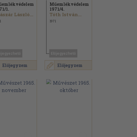
űemlékvédelem
Műemlékvédelem
71/
1.
1971/
4.
ászár László...
Tóth István...
1
1971
őjegyezhető
Előjegyezhető
Előjegyzem
Előjegyzem