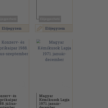
őjegyezhető
Előjegyezhető
Előjegyzem
Előjegyzem
nzerv- és
Magyar
prikaipar
Kémikusok Lapja
88. július-
1971. január-
eptember
december