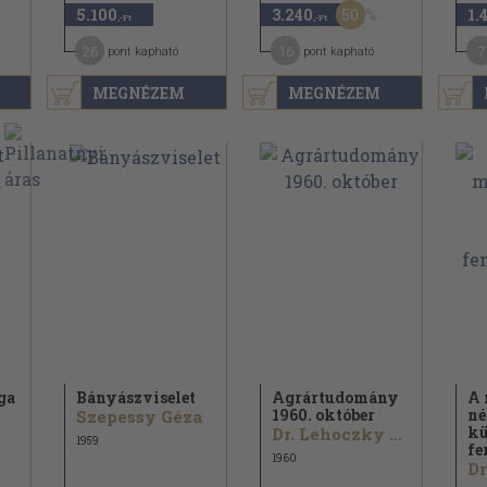
50
5.100
3.240
1.
,-Ft
,-Ft
26
16
7
pont kapható
pont kapható
MEGNÉZEM
MEGNÉZEM
ga
Bányászviselet
Agrártudomány
A 
1960. október
né
Szepessy Géza
kü
Dr. Lehoczky László...
1959
fe
1960