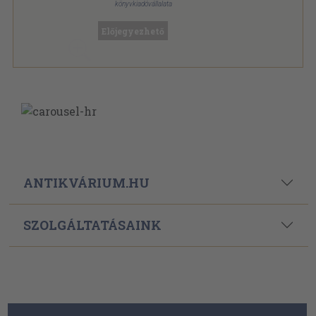
könyvkiadóvállalata
Varrott papírkötés
,
227
oldal
Előjegyezhető
ANTIKVÁRIUM.HU
SZOLGÁLTATÁSAINK