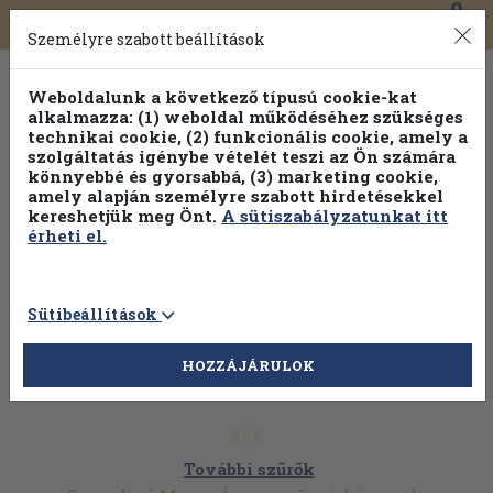
0
Toggle
Főmenü
Könyveink
navigation
Személyre szabott beállítások
Weboldalunk a következő típusú cookie-kat
alkalmazza: (1) weboldal működéséhez szükséges
technikai cookie, (2) funkcionális cookie, amely a
szolgáltatás igénybe vételét teszi az Ön számára
könnyebbé és gyorsabbá, (3) marketing cookie,
amely alapján személyre szabott hirdetésekkel
kereshetjük meg Önt.
A sütiszabályzatunkat itt
érheti el.
Sütibeállítások
HOZZÁJÁRULOK
További szűrők