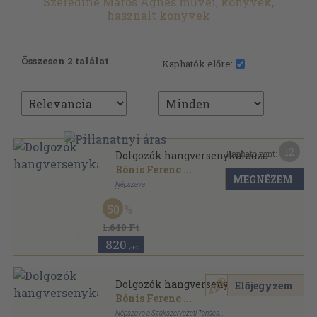
Szerediné Maros Ágnes művei, könyvek,
használt könyvek
Összesen 2 találat
Kaphatók előre:
12
Kapható pont:
Dolgozók hangversenykalauza
Bónis Ferenc
...
MEGNÉZEM
Népszava
Félvászon
,
227
oldal
50
1.640 Ft
820
,-Ft
Dolgozók hangversenykalauza
Előjegyzem
Bónis Ferenc
...
Népszava a Szakszervezeti Tanács