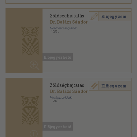
Zöldséghajtatás
Előjegyzem
Dr. Balázs Sándor
Mezőgazdasági Kiadó
,
1982
Ragasztott papírkötés
,
150
oldal
Kertészeti szakközépiskolák tankönyve sorozat
Előjegyezhető
Zöldséghajtatás
Előjegyzem
Dr. Balázs Sándor
Mezőgazda Kiadó
,
1981
Ragasztott papírkötés
,
169
oldal
Előjegyezhető
Zöldséghajtatás
Előjegyzem
Dr. Balázs Sándor