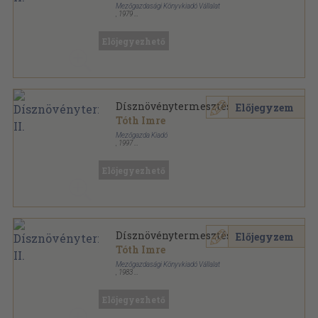
Mezőgazdasági Könyvkiadó Vállalat
,
1979
Ragasztott papírkötés
,
186
oldal
Előjegyezhető
Dísznövénytermesztés II.
Előjegyzem
Tóth Imre
Mezőgazda Kiadó
,
1997
Ragasztott papírkötés
,
186
oldal
Előjegyezhető
Dísznövénytermesztés II.
Előjegyzem
Tóth Imre
Mezőgazdasági Könyvkiadó Vállalat
,
1983
Ragasztott papírkötés
,
186
oldal
A mezőgazdasági szakmunkásképzés tankönyve
sorozat
Előjegyezhető