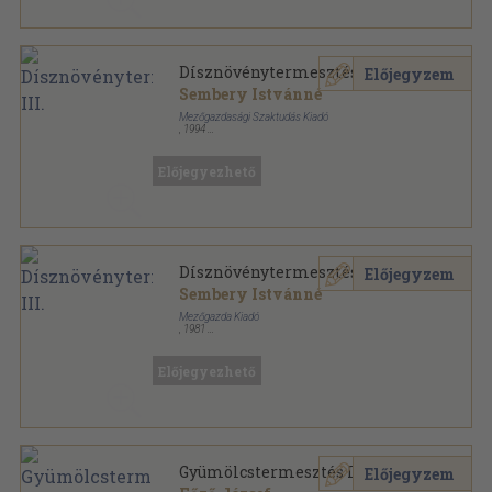
Dísznövénytermesztés III.
Előjegyzem
Sembery Istvánné
Mezőgazdasági Szaktudás Kiadó
,
1994
Ragasztott papírkötés
,
205
oldal
Előjegyezhető
Dísznövénytermesztés III.
Előjegyzem
Sembery Istvánné
Mezőgazda Kiadó
,
1981
Ragasztott papírkötés
,
205
oldal
Előjegyezhető
Gyümölcstermesztés III.
Előjegyzem