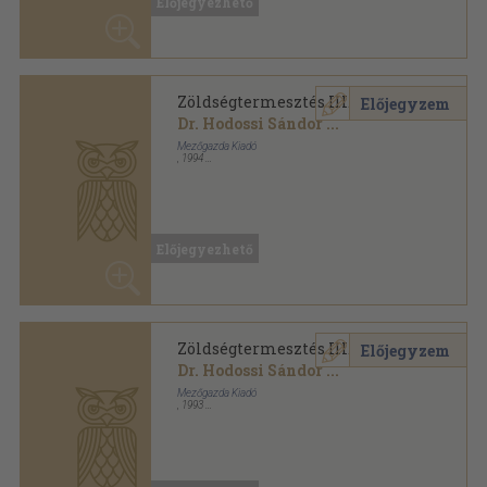
,
1994
Ragasztott papírkötés
,
176
oldal
Kertészeti szakközépiskolák tankönyve sorozat
Előjegyezhető
Zöldségtermesztés III.
Előjegyzem
Dr. Hodossi Sándor
...
Mezőgazda Kiadó
,
1993
Ragasztott papírkötés
,
176
oldal
Kertészeti szakközépiskolák tankönyve sorozat
Előjegyezhető
Zöldségtermesztés IV.
Előjegyzem
Dr. Hodossi Sándor
...