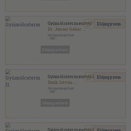
Gyümölcstermesztés
Előjegyzem
Dr. Jenser Gábor
...
Mezőgazdasági Kiadó
,
1989
Ragasztott papírkötés
,
198
oldal
Előjegyezhető
Gyümölcstermesztés II.
Előjegyzem
Deák István
...
Mezőgazdasági Kiadó
,
1983
Ragasztott papírkötés
,
159
oldal
Kertészeti szakközépiskolák tankönyve sorozat
Előjegyezhető
Gyümölcstermesztés III.
Előjegyzem