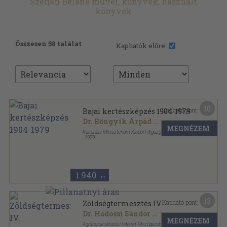
Szerján Béláné művei, könyvek, használt
könyvek
Összesen 58 találat
Kaphatók előre:
10
Kapható pont:
Bajai kertészképzés 1904-1979
Dr. Böngyik Árpád
...
MEGNÉZEM
Kulturális Minisztérium Kiadói Főigazgatóság
,
1979
Tűzött kötés
,
111
oldal
A Bajai Berecki Máté Kertészeti Szakközépiskola
Évkönyve sorozat
1.940
,-Ft
13
Kapható pont:
Zöldségtermesztés IV.
Dr. Hodossi Sándor
...
MEGNÉZEM
Agrárszakoktatási Intézet-Mezőgazda Kiadó