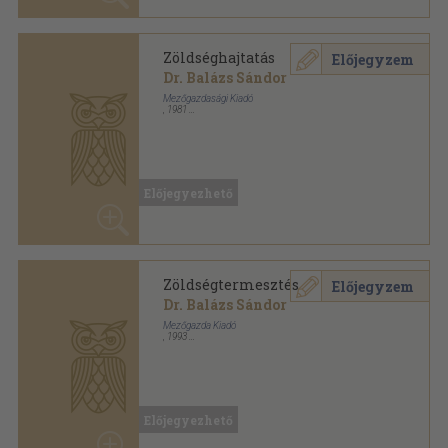
Mezőgazdasági Kiadó
,
1981
Ragasztott papírkötés
,
169
oldal
Kertészeti szakközépiskolák tankönyve sorozat
Előjegyezhető
Zöldségtermesztés
Előjegyzem
Dr. Balázs Sándor
Mezőgazda Kiadó
,
1993
Ragasztott papírkötés
,
180
oldal
Előjegyezhető
Zöldségtermesztés
Előjegyzem
Dr. Balázs Sándor
Mezőgazdasági Kiadó
,
1982
Ragasztott papírkötés
,
180
oldal