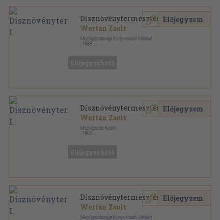
Dísznövénytermesztés I.
Előjegyzem
Wertán Zsolt
Mezőgazdasági Könyvkiadó Vállalat
,
1983
Ragasztott papírkötés
,
191
oldal
A mezőgazdasági szakmunkásképzés tankönyve
sorozat
Előjegyezhető
Dísznövénytermesztés I.
Előjegyzem
Wertán Zsolt
Mezőgazda Kiadó
,
1993
Ragasztott papírkötés
,
191
oldal
A mezőgazdasági szakmunkásképzés tankönyve
sorozat
Előjegyezhető
Dísznövénytermesztés I.
Előjegyzem
Wertán Zsolt
Mezőgazdasági Könyvkiadó Vállalat