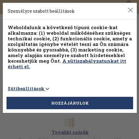
0
Toggle
Főmenü
Könyveink
navigation
Személyre szabott beállítások
Weboldalunk a következő típusú cookie-kat
alkalmazza: (1) weboldal működéséhez szükséges
technikai cookie, (2) funkcionális cookie, amely a
szolgáltatás igénybe vételét teszi az Ön számára
könnyebbé és gyorsabbá, (3) marketing cookie,
amely alapján személyre szabott hirdetésekkel
kereshetjük meg Önt.
A sütiszabályzatunkat itt
érheti el.
Sütibeállítások
HOZZÁJÁRULOK
További szűrők