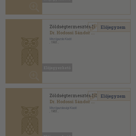
,
1993
Ragasztott papírkötés
,
145
oldal
Kertészeti szakközépiskolák tankönyve sorozat
Előjegyezhető
Zöldségtermesztés III.
Előjegyzem
Dr. Hodossi Sándor
...
Mezőgazdasági Kiadó
,
1983
Ragasztott papírkötés
,
175
oldal
Kertészeti szakközépiskolák tankönyve sorozat
Előjegyezhető
Zöldségtermesztés III.
Előjegyzem
Dr. Hodossi Sándor
...
Mezőgazda Kiadó