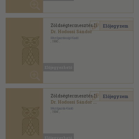
Ragasztott papírkötés
,
145
oldal
Kertészeti szakközépiskolák tankönyve sorozat
Előjegyezhető
Zöldségtermesztés II.
Előjegyzem
Dr. Hodossi Sándor
...
Mezőgazda Kiadó
,
1994
Ragasztott papírkötés
,
145
oldal
Mezőgazda sorozat
Előjegyezhető
Zöldségtermesztés II.
Előjegyzem
Dr. Hodossi Sándor
...
Mezőgazda Kiadó