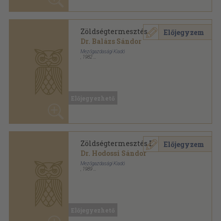
Előjegyezhető
Zöldségtermesztés I.
Előjegyzem
Dr. Hodossi Sándor
Mezőgazdasági Kiadó
,
1989
Ragasztott papírkötés
,
127
oldal
Kertészeti szakközépiskolák tankönyve sorozat
Előjegyezhető
Zöldségtermesztés I.
Előjegyzem
Dr. Hodossi Sándor
Mezőgazdasági Kiadó
,
1981
Ragasztott papírkötés
,
127
oldal