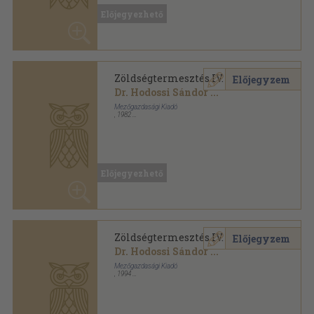
Mezőgazdasági Kiadó
,
1982
Ragasztott papírkötés
,
212
oldal
Kertészeti szakközépiskolák tankönyve sorozat
Előjegyezhető
Zöldségtermesztés IV.
Előjegyzem
Dr. Hodossi Sándor
...
Mezőgazdasági Kiadó
,
1994
Ragasztott papírkötés
,
220
oldal
Kertészeti szakközépiskolák tankönyve sorozat
Előjegyezhető