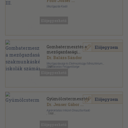
Főző József
...
Mezőgazda Kiadó
Ragasztott papírkötés
,
195
oldal
Kertészeti szakközépiskolák tankönyve sorozat
Előjegyezhető
Gombatermesztés a
Előjegyzem
mezőgazdasági
szakmunkásképző iskolák
Dr. Balázs Sándor
számára
Mezőgazdasági és Élelmezésügyi Minisztérium
Szakoktatási Felügyelősége
,
1971
Tűzött kötés
,
36
oldal
Előjegyezhető
Gyümölcstermesztés
Előjegyzem
Dr. Jenser Gábor
...
Agrároktatási Intézet-Dinasztia Kiadó
,
1998
Ragasztott papírkötés
,
198
oldal
A mezőgazdasági szakmunkásképzés tankönyve
sorozat
Előjegyezhető