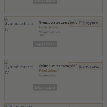
Előjegyezhető
Gyümölcstermesztés IV.
Előjegyzem
Főző József
...
Mezőgazdasági Kiadó
,
1984
Ragasztott papírkötés
,
195
oldal
Kertészeti szakközépiskolák tankönyve sorozat
Előjegyezhető
Gyümölcstermesztés IV.
Előjegyzem
Főző József
...
Mezőgazda Kiadó
Ragasztott papírkötés
,
195
oldal
Kertészeti szakközépiskolák tankönyve sorozat
Előjegyezhető