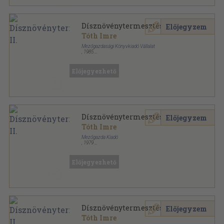
Dísznövénytermesztés II.
Előjegyzem
Tóth Imre
Mezőgazdasági Könyvkiadó Vállalat
,
1985
Ragasztott papírkötés
,
186
oldal
A mezőgazdasági szakmunkásképzés tankönyve
sorozat
Előjegyezhető
Dísznövénytermesztés II.
Előjegyzem
Tóth Imre
Mezőgazda Kiadó
,
1979
Ragasztott papírkötés
,
186
oldal
Előjegyezhető
Dísznövénytermesztés II.
Előjegyzem
Tóth Imre