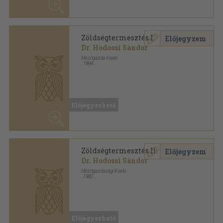
Ragasztott papírkötés
,
127
oldal
Előjegyezhető
Zöldségtermesztés II.
Előjegyzem
Dr. Hodossi Sándor
Mezőgazdasági Kiadó
,
1982
Ragasztott papírkötés
,
145
oldal
Kertészeti szakközépiskolák tankönyve sorozat
Előjegyezhető
Zöldségtermesztés II.
Előjegyzem
Dr. Hodossi Sándor
Mezőgazdasági Kiadó
,
1990