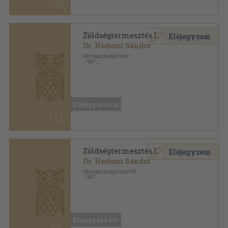
Kertészeti szakközépiskolák tankönyve sorozat
Előjegyezhető
Zöldségtermesztés I.
Előjegyzem
Dr. Hodossi Sándor
Mezőgazdasági Kiadó Kft
,
1991
Ragasztott papírkötés
,
127
oldal
Kertészeti szakközépiskolák tankönyve sorozat
Előjegyezhető
Zöldségtermesztés I.
Előjegyzem
Dr. Hodossi Sándor
Mezőgazda Kiadó
,
1994