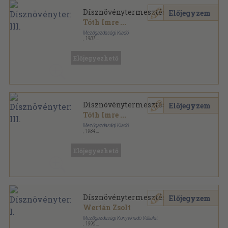
Dísznövénytermesztés III.
Előjegyzem
Tóth Imre
...
Mezőgazdasági Kiadó
,
1981
Ragasztott papírkötés
,
205
oldal
A mezőgazdasági szakmunkásképzés tankönyve
sorozat
Előjegyezhető
Dísznövénytermesztés III.
Előjegyzem
Tóth Imre
...
Mezőgazdasági Kiadó
,
1984
Ragasztott papírkötés
,
205
oldal
Előjegyezhető
Dísznövénytermesztés I.
Előjegyzem
Wertán Zsolt
Mezőgazdasági Könyvkiadó Vállalat
,
1990