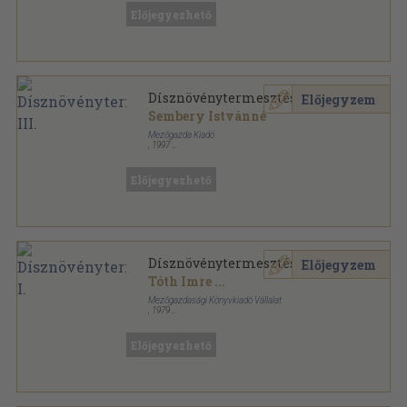
Ragasztott papírkötés
,
147
oldal
Előjegyezhető
Dísznövénytermesztés III.
Előjegyzem
Sembery Istvánné
Mezőgazda Kiadó
,
1997
Ragasztott papírkötés
,
205
oldal
Előjegyezhető
Dísznövénytermesztés I.
Előjegyzem
Tóth Imre
...
Mezőgazdasági Könyvkiadó Vállalat
,
1979
Ragasztott papírkötés
,
191
oldal
A mezőgazdasági szakmunkásképzés tankönyve
sorozat
Előjegyezhető