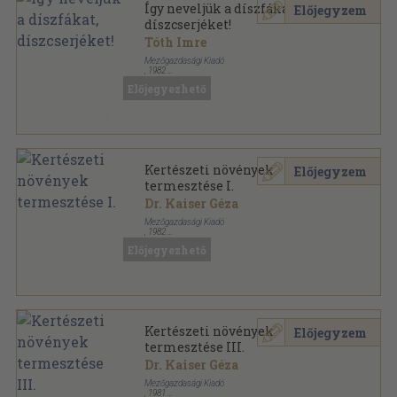
Így neveljük a díszfákat,
Előjegyzem
díszcserjéket!
Tóth Imre
Mezőgazdasági Kiadó
,
1982
Fűzött kemény papírkötés
,
222
oldal
Előjegyezhető
Mezőgazdasági szakmunkáskönyvtár sorozat
Kertészeti növények
Előjegyzem
termesztése I.
Dr. Kaiser Géza
Mezőgazdasági Kiadó
,
1982
Ragasztott papírkötés
,
168
oldal
Előjegyezhető
Mezőgazdasági gépészeti szakközépiskolák
tankönyve sorozat
Kertészeti növények
Előjegyzem
termesztése III.
Dr. Kaiser Géza
Mezőgazdasági Kiadó
,
1981