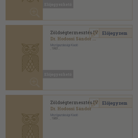
Mezőgazdasági Kiadó
,
1993
Ragasztott papírkötés
,
220
oldal
Kertészeti szakközépiskolák tankönyve sorozat
Előjegyezhető
Zöldségtermesztés IV.
Előjegyzem
Dr. Hodossi Sándor
Mezőgazdasági Kiadó
,
1989
Ragasztott papírkötés
,
212
oldal
Előjegyezhető
Zöldségtermesztés IV.
Előjegyzem
Dr. Hodossi Sándor
...