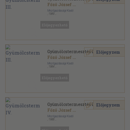
Főző József
...
Mezőgazdasági Kiadó
,
1989
Ragasztott papírkötés
,
195
oldal
Kertészeti szakközépiskolák tankönyve sorozat
Előjegyezhető
Gyümölcstermesztés III.
Előjegyzem
Főző József
...
Mezőgazdasági Kiadó
,
1984
Ragasztott papírkötés
,
195
oldal
Kertészeti szakközépiskolák tankönyve sorozat
Előjegyezhető
Gyümölcstermesztés IV.
Előjegyzem
Főző József
...
Mezőgazdasági Kiadó
,
1988
Ragasztott papírkötés
,
195
oldal
Kertészeti szakközépiskolák tankönyve sorozat