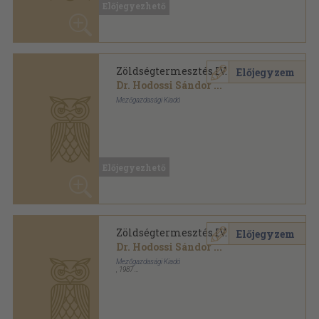
Mezőgazdasági Kiadó
Ragasztott papírkötés
,
220
oldal
Kertészeti szakközépiskolák tankönyve sorozat
Előjegyezhető
Zöldségtermesztés IV.
Előjegyzem
Dr. Hodossi Sándor
...
Mezőgazdasági Kiadó
,
1987
Ragasztott papírkötés
,
212
oldal
Előjegyezhető
Zöldségtermesztés IV.
Előjegyzem
Dr. Hodossi Sándor
...